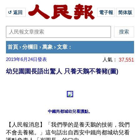
↺ 返回 
電子報
简体版
首頁
分欄目
萬象
文章
›
›
›
：
2019年6月24日
發表
人氣：
37,551
幼兒園園長語出驚人 只養天鵝不養豬(圖)
【人民報消息】「我們學的是養天鵝的技術，我們
不會去養豬。」這句話出自西安中鐵尚都城幼兒看