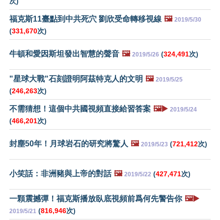
次)
福克斯11臺點到中共死穴 劉欣受命轉移視線
🖼️
2019/5/30
(
331,670
次)
牛頓和愛因斯坦發出智慧的聲音
🖼️
(
324,491
次)
2019/5/26
"星球大戰"石刻證明阿茲特克人的文明
🖼️
2019/5/25
(
246,263
次)
不需猜想！這個中共國視頻直接給習答案
🖼️▶️
2019/5/24
(
466,201
次)
封塵50年！月球岩石的研究將驚人
🖼️
(
721,412
次)
2019/5/23
小笑話：非洲豬與上帝的對話
🖼️
(
427,471
次)
2019/5/22
一顆震撼彈！福克斯播放臥底視頻前爲何先警告你
🖼️▶️
(
816,946
次)
2019/5/21