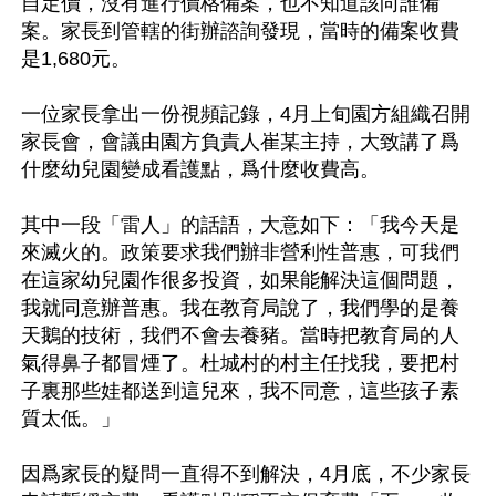
自定價，沒有進行價格備案，也不知道該向誰備
案。家長到管轄的街辦諮詢發現，當時的備案收費
是1,680元。

一位家長拿出一份視頻記錄，4月上旬園方組織召開
家長會，會議由園方負責人崔某主持，大致講了爲
什麼幼兒園變成看護點，爲什麼收費高。

其中一段「雷人」的話語，大意如下：「我今天是
來滅火的。政策要求我們辦非營利性普惠，可我們
在這家幼兒園作很多投資，如果能解決這個問題，
我就同意辦普惠。我在教育局說了，我們學的是養
天鵝的技術，我們不會去養豬。當時把教育局的人
氣得鼻子都冒煙了。杜城村的村主任找我，要把村
子裏那些娃都送到這兒來，我不同意，這些孩子素
質太低。」

因爲家長的疑問一直得不到解決，4月底，不少家長