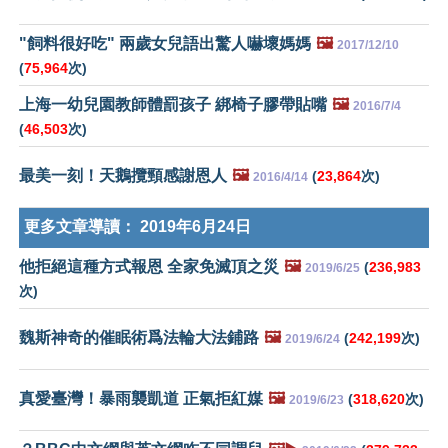
"飼料很好吃" 兩歲女兒語出驚人嚇壞媽媽
🖼️
2017/12/10
(
75,964
次)
上海一幼兒園教師體罰孩子 綁椅子膠帶貼嘴
🖼️
2016/7/4
(
46,503
次)
最美一刻！天鵝攬頸感謝恩人
🖼️
(
23,864
次)
2016/4/14
更多文章導讀：
2019年6月24日
他拒絕這種方式報恩 全家免滅頂之災
🖼️
(
236,983
2019/6/25
次)
魏斯神奇的催眠術爲法輪大法鋪路
🖼️
(
242,199
次)
2019/6/24
真愛臺灣！暴雨襲凱道 正氣拒紅媒
🖼️
(
318,620
次)
2019/6/23