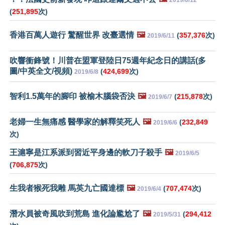
2019/6/12
(
251,895
次)
香港百萬人遊行 驚醒世界 改臺選情
🖼️
(
357,376
次)
2019/6/11
吹響衝鋒號！川普在盟軍登陸日75週年紀念日的講話(多
圖/中英全文/視頻)
(
424,699
次)
2019/6/8
智利1.5萬年的腳印 被榆木腦袋否決
🖼️
(
215,878
次)
2019/6/7
老婦一生無痛感 醫學家的解釋笑死人
🖼️
(
232,849
2019/6/6
次)
王滬寧是江系派到習近平身邊的軟刀子殺手
🖼️
2019/6/5
(
706,875
次)
生我者猴死我雕 馬英九亡國達標
🖼️
(
707,474
次)
2019/6/4
潛水員被奇風吹到荒島 進化論尷尬了
🖼️
(
294,412
2019/5/31