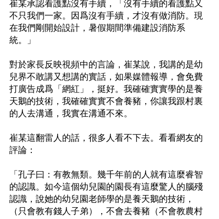
崔某承認看護點沒有手續，「沒有手續的看護點又
不只我們一家。因爲沒有手續，才沒有做消防。現
在我們剛開始設計，暑假期間準備建設消防系
統。」

對於家長反映視頻中的言論，崔某說，我講的是幼
兒界不敢講又想講的實話，如果媒體報導，會免費
打廣告成爲「網紅」，挺好。我確確實實學的是養
天鵝的技術，我確確實實不會養豬，你讓我跟村裏
的人去溝通，我實在溝通不來。

崔某這翻雷人的話，很多人看不下去。看看網友的
評論：

「孔子曰：有教無類。幾千年前的人就有這麼睿智
的認識。如今這個幼兒園的園長有這麼驚人的腦殘
認識，說她的幼兒園老師學的是養天鵝的技術，
（只會教有錢人子弟），不會去養豬（不會教農村