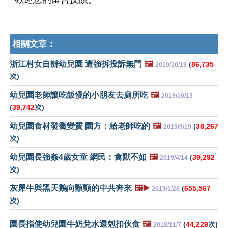
相關文章：
浙江村女自辦幼兒園 遭強拆投訴無門
🖼️
(
86,735
2019/10/19
次)
幼兒園老師讓吃飯慢的小朋友去廁所吃
🖼️
2019/10/13
(
39,742
次)
幼兒園食材發黴變質 園方：給老師吃的
🖼️
(
38,267
2019/9/19
次)
幼兒園長強姦4歲女童 網民：禽獸不如
🖼️
(
39,292
2019/4/14
次)
灰犀牛與黑天鵝向顫顫的中共奔來
🖼️▶️
(
655,567
2019/1/26
次)
園長指使幼兒園牛奶兌水還剋扣伙食
🖼️
(
44,229
次)
2018/11/7