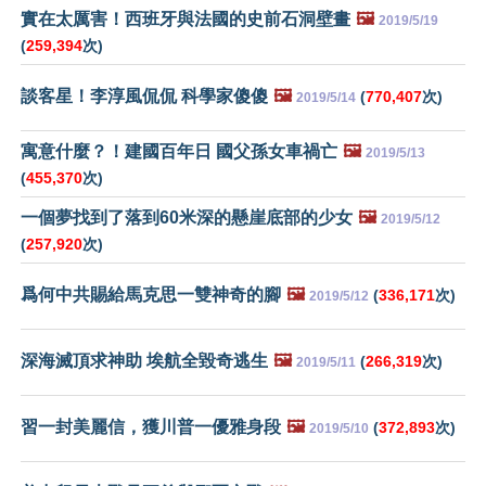
實在太厲害！西班牙與法國的史前石洞壁畫
🖼️
2019/5/19
(
259,394
次)
談客星！李淳風侃侃 科學家傻傻
🖼️
(
770,407
次)
2019/5/14
寓意什麼？！建國百年日 國父孫女車禍亡
🖼️
2019/5/13
(
455,370
次)
一個夢找到了落到60米深的懸崖底部的少女
🖼️
2019/5/12
(
257,920
次)
爲何中共賜給馬克思一雙神奇的腳
🖼️
(
336,171
次)
2019/5/12
深海滅頂求神助 埃航全毀奇逃生
🖼️
(
266,319
次)
2019/5/11
習一封美麗信，獲川普一優雅身段
🖼️
(
372,893
次)
2019/5/10