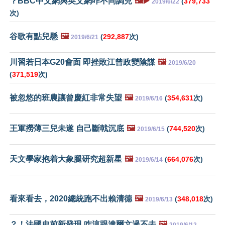
？BBC中文網與英文網咋不同調兒
🖼️▶️
(
379,733
2019/6/22
次)
谷歌有點兒懸
🖼️
(
292,887
次)
2019/6/21
川習若日本G20會面 即挫敗江曾政變陰謀
🖼️
2019/6/20
(
371,519
次)
被忽悠的班農讓曾慶紅非常失望
🖼️
(
354,631
次)
2019/6/16
王軍撈薄三兒未遂 自己斷戟沉底
🖼️
(
744,520
次)
2019/6/15
天文學家抱着大象腿研究超新星
🖼️
(
664,076
次)
2019/6/14
看來看去，2020總統跑不出賴清德
🖼️
(
348,018
次)
2019/6/13
？！法國史前新發現 咋這跟達爾文過不去
🖼️