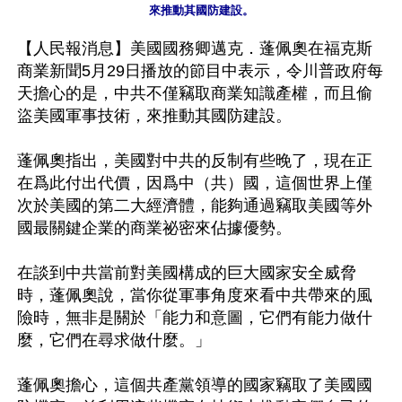
【人民報消息】美國國務卿邁克．蓬佩奧在福克斯
商業新聞5月29日播放的節目中表示，令川普政府每
天擔心的是，中共不僅竊取商業知識產權，而且偷
盜美國軍事技術，來推動其國防建設。

蓬佩奧指出，美國對中共的反制有些晚了，現在正
在爲此付出代價，因爲中（共）國，這個世界上僅
次於美國的第二大經濟體，能夠通過竊取美國等外
國最關鍵企業的商業祕密來佔據優勢。

在談到中共當前對美國構成的巨大國家安全威脅
時，蓬佩奧說，當你從軍事角度來看中共帶來的風
險時，無非是關於「能力和意圖，它們有能力做什
麼，它們在尋求做什麼。」

蓬佩奧擔心，這個共產黨領導的國家竊取了美國國