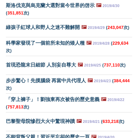
斯洛伐克與烏克蘭大選對當今世界的啓示
🖼️
2019/4/30
(
351,851
次)
綠孩子紅球人和野人之迷不難解開
🖼️
(
243,047
次)
2019/4/29
科學家發現了一個前所未知的矮人種
🖼️
(
229,634
2019/4/28
次)
首現恐龍末日細節 人別妄自尊大
🖼️
(
737,110
次)
2019/4/25
步步驚心！先摸腦袋 再當中共代理人
🖼️
(
384,444
2019/4/23
次)
「穿上褲子」！劉強東再次被告的歷史意義
🖼️
2019/4/22
(
757,813
次)
巴黎聖母院慘烈大火中驚現神蹟
🖼️
(
633,218
次)
2019/4/21
不能背叛父親！習近平忘卻的歷史一頁
🖼️
2019/4/20