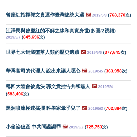
曾慶紅指揮郭文貴運作臺灣總統大選
🖼️
(
768,370
次)
2019/5/8
江澤民與曾慶紅的不解之緣和真實身世(多圖/2視頻)
(
845,696
次)
2019/5/7
世界七大銷燬墮落人類的歷史遺蹟
🖼️
(
377,645
次)
2019/5/6
華爲官司的代理人 說出來讓人噁心
🖼️
(
363,958
次)
2019/5/5
稱回大陸會被處決 郭文貴控告共和黨人
🖼️
2019/5/4
(
583,406
次)
黑洞噴流極速搖擺 科學家暈乎兒了
🖼️
(
702,884
次)
2019/5/3
小偷論破產 中共間諜認罪
🖼️
(
725,753
次)
2019/5/2