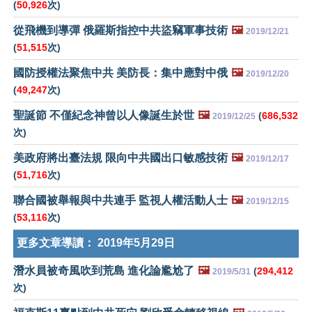
(
50,926
次)
從飛機到導彈 俄羅斯指控中共盜竊軍事技術
🖼️
2019/12/21
(
51,515
次)
國防授權法聚焦中共 美防長：集中應對中俄
🖼️
2019/12/20
(
49,247
次)
聖誕節 不僅紀念神曾以人像誕生於世
🖼️
(
686,532
2019/12/25
次)
美政府將出臺法規 限向中共國出口敏感技術
🖼️
2019/12/17
(
51,716
次)
聯合國被舉報與中共連手 監視人權活動人士
🖼️
2019/12/15
(
53,116
次)
更多文章導讀：
2019年5月29日
潛水員被奇風吹到荒島 進化論尷尬了
🖼️
(
294,412
2019/5/31
次)