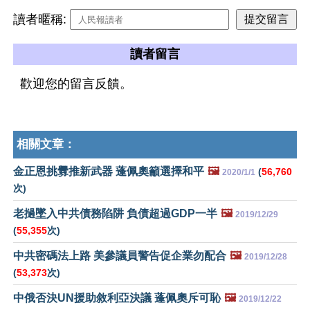
讀者暱稱:
讀者留言
歡迎您的留言反饋。
相關文章：
金正恩挑釁推新武器 蓬佩奧籲選擇和平
🖼️
(
56,760
2020/1/1
次)
老撾墜入中共債務陷阱 負債超過GDP一半
🖼️
2019/12/29
(
55,355
次)
中共密碼法上路 美參議員警告促企業勿配合
🖼️
2019/12/28
(
53,373
次)
中俄否決UN援助敘利亞決議 蓬佩奧斥可恥
🖼️
2019/12/22