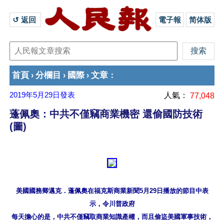
↺ 返回 
電子報
简体版
首頁
分欄目
國際
文章
›
›
›
：
2019年5月29日
發表
人氣：
77,048
蓬佩奧：中共不僅竊商業機密 還偷國防技術
(圖)
美國國務卿邁克．蓬佩奧在福克斯商業新聞5月29日播放的節目中表
示，令川普政府

每天擔心的是，中共不僅竊取商業知識產權，而且偷盜美國軍事技術，