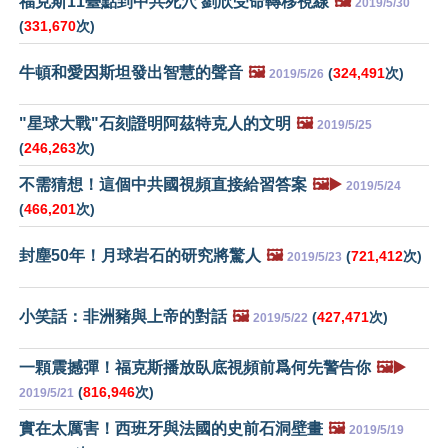
福克斯11臺點到中共死穴 劉欣受命轉移視線
🖼️
2019/5/30
(
331,670
次)
牛頓和愛因斯坦發出智慧的聲音
🖼️
(
324,491
次)
2019/5/26
"星球大戰"石刻證明阿茲特克人的文明
🖼️
2019/5/25
(
246,263
次)
不需猜想！這個中共國視頻直接給習答案
🖼️▶️
2019/5/24
(
466,201
次)
封塵50年！月球岩石的研究將驚人
🖼️
(
721,412
次)
2019/5/23
小笑話：非洲豬與上帝的對話
🖼️
(
427,471
次)
2019/5/22
一顆震撼彈！福克斯播放臥底視頻前爲何先警告你
🖼️▶️
(
816,946
次)
2019/5/21
實在太厲害！西班牙與法國的史前石洞壁畫
🖼️
2019/5/19