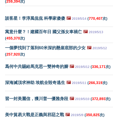
(
259,394
次)
談客星！李淳風侃侃 科學家傻傻
🖼️
(
770,407
次)
2019/5/14
寓意什麼？！建國百年日 國父孫女車禍亡
🖼️
2019/5/13
(
455,370
次)
一個夢找到了落到60米深的懸崖底部的少女
🖼️
2019/5/12
(
257,920
次)
爲何中共賜給馬克思一雙神奇的腳
🖼️
(
336,171
次)
2019/5/12
深海滅頂求神助 埃航全毀奇逃生
🖼️
(
266,319
次)
2019/5/11
習一封美麗信，獲川普一優雅身段
🖼️
(
372,893
次)
2019/5/10
美中貿易大戰是正義與邪惡之戰
🖼️
(
350,825
次)
2019/5/9