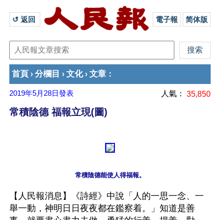
↺ 返回 
電子報
简体版
首頁
分欄目
文化
文章
›
›
›
：
2019年5月28日
發表
人氣：
35,850
常積陰德 福報立現(圖)
【人民報消息】《詩經》中說「人的一思一念、一
舉一動，神明日日夜夜都在鑑察着。」知道是善