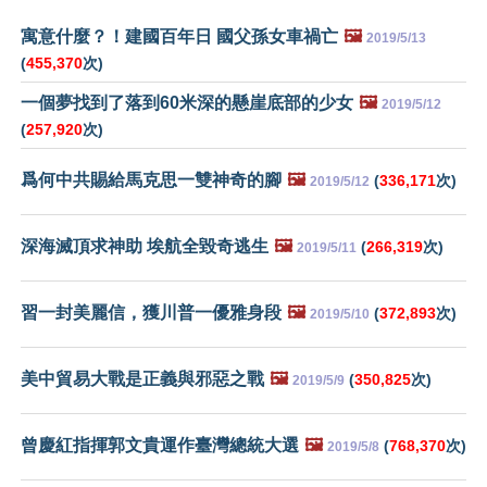
寓意什麼？！建國百年日 國父孫女車禍亡
🖼️
2019/5/13
(
455,370
次)
一個夢找到了落到60米深的懸崖底部的少女
🖼️
2019/5/12
(
257,920
次)
爲何中共賜給馬克思一雙神奇的腳
🖼️
(
336,171
次)
2019/5/12
深海滅頂求神助 埃航全毀奇逃生
🖼️
(
266,319
次)
2019/5/11
習一封美麗信，獲川普一優雅身段
🖼️
(
372,893
次)
2019/5/10
美中貿易大戰是正義與邪惡之戰
🖼️
(
350,825
次)
2019/5/9
曾慶紅指揮郭文貴運作臺灣總統大選
🖼️
(
768,370
次)
2019/5/8