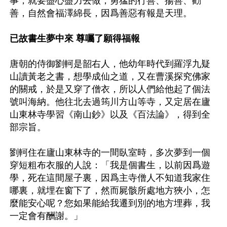
事，就要盡心盡力去做，勇猛的行善、揚善、勸
善，自然會福澤綿長，因爲善惡有報是天理。

已故書生夢中來 尊囑了願得福報
唐朝的侍御劉軻是韶右人，他幼年時代到羅浮九疑
山讀黃老之書，想學成仙之道，又在曹溪探究佛家
的關戒，於是又穿了僧衣，所以人們給他起了個法
號叫海納。他往北去過筠川方山等寺，又定居在廬
山東林寺學習《南山鈔》以及《百法論》，得到全
部宗旨。

劉軻住在廬山東林寺的一間臥室時，多次夢到一個
穿短粗布衣服的人說：「我是個書生，以前因爲遊
學，死在這間屋子裏，因爲主寺僧人不知道我家住
哪裏，就埋在窗下了，然而屍骸所處地方狹小，怎
麼能安心呢？您如果能給我遷到別的地方埋葬，我
一定會有酬謝。」
