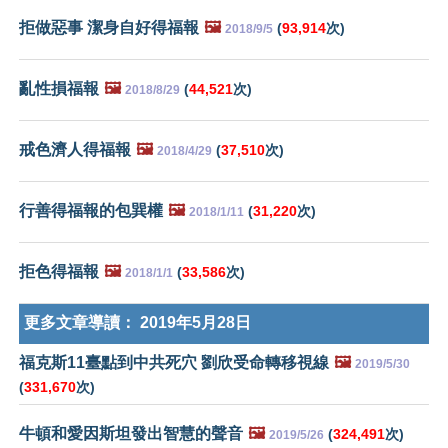
拒做惡事 潔身自好得福報
🖼️
(
93,914
次)
2018/9/5
亂性損福報
🖼️
(
44,521
次)
2018/8/29
戒色濟人得福報
🖼️
(
37,510
次)
2018/4/29
行善得福報的包巽權
🖼️
(
31,220
次)
2018/1/11
拒色得福報
🖼️
(
33,586
次)
2018/1/1
更多文章導讀：
2019年5月28日
福克斯11臺點到中共死穴 劉欣受命轉移視線
🖼️
2019/5/30
(
331,670
次)
牛頓和愛因斯坦發出智慧的聲音
🖼️
(
324,491
次)
2019/5/26