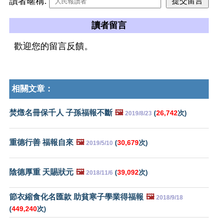
讀者暱稱:
讀者留言
歡迎您的留言反饋。
相關文章：
焚燬名冊保千人 子孫福報不斷
🖼️
(
26,742
次)
2019/8/23
重德行善 福報自來
🖼️
(
30,679
次)
2019/5/10
陰德厚重 天賜狀元
🖼️
(
39,092
次)
2018/11/6
節衣縮食化名匯款 助貧寒子學業得福報
🖼️
2018/9/18
(
449,240
次)