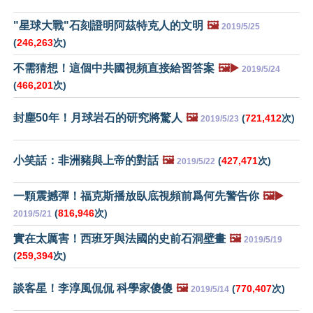
"星球大戰"石刻證明阿茲特克人的文明
🖼️
2019/5/25
(
246,263
次)
不需猜想！這個中共國視頻直接給習答案
🖼️▶️
2019/5/24
(
466,201
次)
封塵50年！月球岩石的研究將驚人
🖼️
(
721,412
次)
2019/5/23
小笑話：非洲豬與上帝的對話
🖼️
(
427,471
次)
2019/5/22
一顆震撼彈！福克斯播放臥底視頻前爲何先警告你
🖼️▶️
(
816,946
次)
2019/5/21
實在太厲害！西班牙與法國的史前石洞壁畫
🖼️
2019/5/19
(
259,394
次)
談客星！李淳風侃侃 科學家傻傻
🖼️
(
770,407
次)
2019/5/14