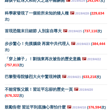
綠孩子紅球人和野人之迷不難解開
🖼️
(
243,047
次)
2019/4/29
科學家發現了一個前所未知的矮人種
🖼️
(
229,634
2019/4/28
次)
首現恐龍末日細節 人別妄自尊大
🖼️
(
737,110
次)
2019/4/25
步步驚心！先摸腦袋 再當中共代理人
🖼️
(
384,444
2019/4/23
次)
「穿上褲子」！劉強東再次被告的歷史意義
🖼️
2019/4/22
(
757,813
次)
巴黎聖母院慘烈大火中驚現神蹟
🖼️
(
633,218
次)
2019/4/21
不能背叛父親！習近平忘卻的歷史一頁
🖼️
2019/4/20
(
676,322
次)
鼓勵告密 習近平到底擔心害怕什麼
🖼️
(
376,594
次)
2019/4/18