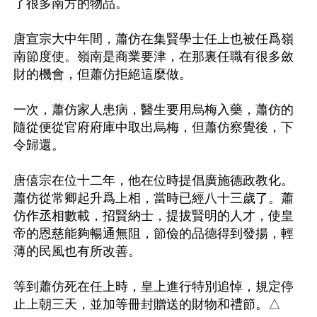
了很多南方的物品。

唐宣宗大中年間，蕭仿在集賢學士任上也被任爲嶺
南節度使。嶺南是商業要津，在那裏任職有很多斂
財的機會，但蕭仿拒絕這麼做。

一次，蕭仿家人患病，醫生要用烏梅入藥，蕭仿的
隨從便從官府府庫中取出烏梅，但蕭仿察覺後，下
令歸還。

唐僖宗在位十二年，他在位時提倡廣施德政教化。
蕭仿從常卿起升爲上相，當時已經八十三歲了。蕭
仿作丞相數載，招賢納士，提拔賢明的人才，使皇
帝的恩慈能夠暢通無阻，節儉的品德得到發揚，輕
薄的民風也有所改善。

等到蕭仿死在任上時，皇上進行特別追悼，規定停