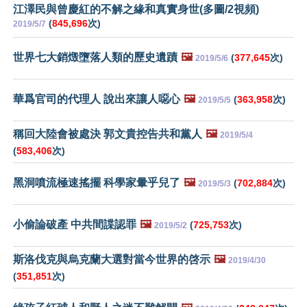
江澤民與曾慶紅的不解之緣和真實身世(多圖/2視頻)
(
845,696
次)
2019/5/7
世界七大銷燬墮落人類的歷史遺蹟
🖼️
(
377,645
次)
2019/5/6
華爲官司的代理人 說出來讓人噁心
🖼️
(
363,958
次)
2019/5/5
稱回大陸會被處決 郭文貴控告共和黨人
🖼️
2019/5/4
(
583,406
次)
黑洞噴流極速搖擺 科學家暈乎兒了
🖼️
(
702,884
次)
2019/5/3
小偷論破產 中共間諜認罪
🖼️
(
725,753
次)
2019/5/2
斯洛伐克與烏克蘭大選對當今世界的啓示
🖼️
2019/4/30
(
351,851
次)