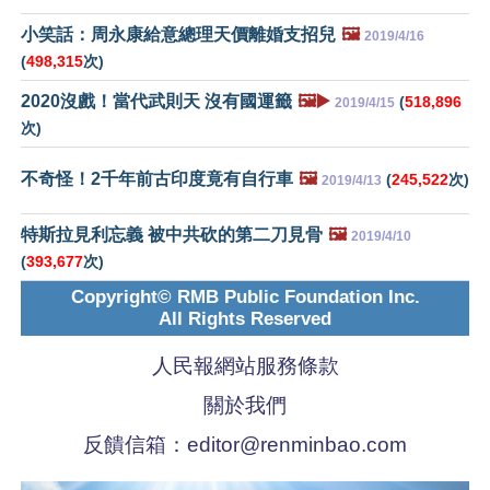
小笑話：周永康給意總理天價離婚支招兒
🖼️
2019/4/16
(
498,315
次)
2020沒戲！當代武則天 沒有國運籤
🖼️▶️
(
518,896
2019/4/15
次)
不奇怪！2千年前古印度竟有自行車
🖼️
(
245,522
次)
2019/4/13
特斯拉見利忘義 被中共砍的第二刀見骨
🖼️
2019/4/10
(
393,677
次)
Copyright© RMB Public Foundation Inc.
All Rights Reserved
人民報網站服務條款
關於我們
反饋信箱：
editor@renminbao.com