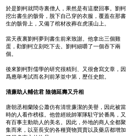
於是劉軻就問寺裏僧人，果然是有這麼回事。劉軻
挖出書生的骸骨，脫下自己穿的衣服，覆蓋在那書
生的骸骨上，又備了棺材改葬在虎溪山上。

當天夜裏劉軻夢到書生前來致謝。他拿出三個雞
蛋，勸劉軻立刻吃下去。劉軻細嚼了一個吞下兩
個。

後來劉軻對儒學的研究很精到、又很會寫文章，因
爲應舉考試而名列前茅並中第，歷任史館。

清廉助人輔佐君 陰德延壽又升相
唐朝丞相蘭陵公蕭仿有清世廉潔的美譽，因此被當
時的人看作榜樣。他曾經統帥軍隊駐守於番禺，又
有百事主動助人的美名。因此，外地的商人全都聚
集而來，以至長安的各種寶物買賣以及藥店都增加