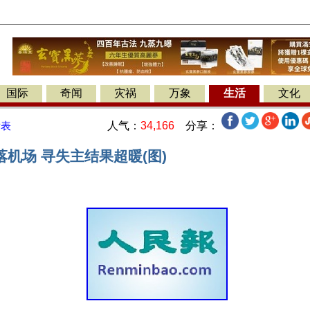
国际
奇闻
灾祸
万象
生活
文化
人气：
34,166
分享：
发表
机场 寻失主结果超暖(图)