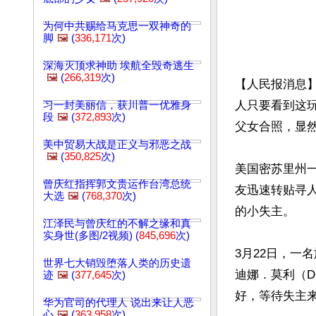
为何中共赐给马克思一双神奇的
脚
🖼️
(
336,171
次)
深海灭顶求神助 埃航全毁奇逃生
🖼️
(
266,319
次)
【人民报消息
人只要看到这
习一封美丽信，获川普一优雅身
段
🖼️
(
372,893
次)
父女合照，显然
美中贸易大战是正义与邪恶之战
🖼️
(
350,825
次)
美国密苏里州
曾庆红指挥郭文贵运作台湾总统
友迅速转贴寻
大选
🖼️
(
768,370
次)
的小失主。

江泽民与曾庆红的不解之缘和真
实身世(多图/2视频) (
845,696
次)
3月22日，一
世界七大销毁堕落人类的历史遗
迪娜．莫利（D
迹
🖼️
(
377,645
次)
好，等待失主来
华为官司的代理人 说出来让人恶
心
🖼️
(
363,958
次)