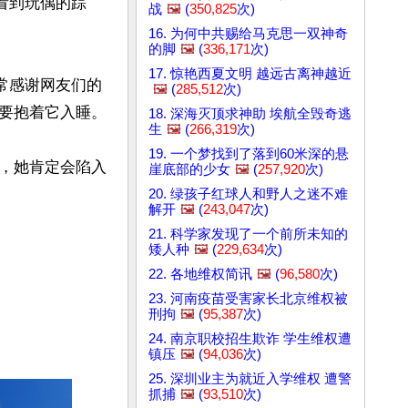
看到玩偶的踪
战
🖼️
(
350,825
次)
16. 为何中共赐给马克思一双神奇
的脚
🖼️
(
336,171
次)
17. 惊艳西夏文明 越远古离神越近
常感谢网友们的
🖼️
(
285,512
次)
要抱着它入睡。

18. 深海灭顶求神助 埃航全毁奇逃
生
🖼️
(
266,319
次)
19. 一个梦找到了落到60米深的悬
，她肯定会陷入
崖底部的少女
🖼️
(
257,920
次)
20. 绿孩子红球人和野人之迷不难
解开
🖼️
(
243,047
次)
21. 科学家发现了一个前所未知的
矮人种
🖼️
(
229,634
次)
22. 各地维权简讯
🖼️
(
96,580
次)
23. 河南疫苗受害家长北京维权被
刑拘
🖼️
(
95,387
次)
24. 南京职校招生欺诈 学生维权遭
镇压
🖼️
(
94,036
次)
25. 深圳业主为就近入学维权 遭警
抓捕
🖼️
(
93,510
次)