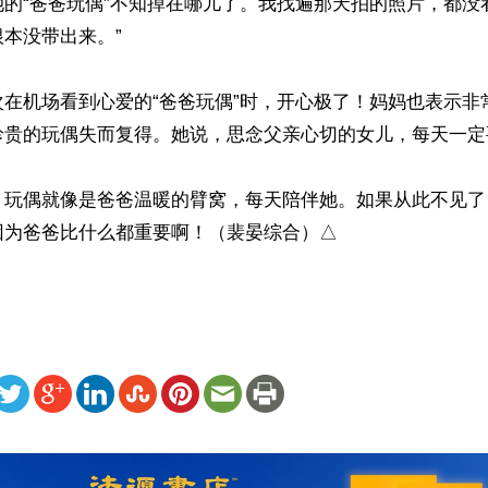
她的“爸爸玩偶”不知掉在哪儿了。我找遍那天拍的照片，都没
本没带出来。”

次在机场看到心爱的“爸爸玩偶”时，开心极了！妈妈也表示非
珍贵的玩偶失而复得。她说，思念父亲心切的女儿，每天一定
，玩偶就像是爸爸温暖的臂窝，每天陪伴她。如果从此不见了
因为爸爸比什么都重要啊！（裴晏综合）△
ww.renminbao.com/rmb/articles/2019/5/13/69145.html