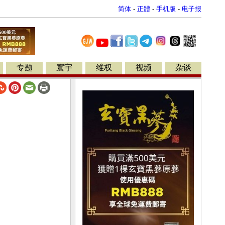
简体
-
正體
-
手机版
-
电子报
专题
寰宇
维权
视频
杂谈