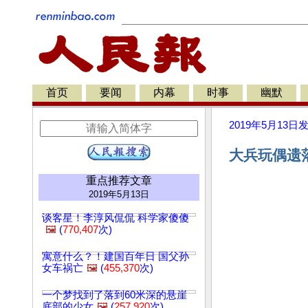
首页
要闻
内幕
时事
幽默
2019年5月13日
大兵玩偶遗落
重点推荐文章
2019年5月13日
谈客星！李淳风侃侃 科学家傻傻
🖼️
(
770,407
次)
寓意什么？！建国百年日 国父孙
女车祸亡
🖼️
(
455,370
次)
一个梦找到了落到60米深的悬崖
底部的少女
🖼️
(
257,920
次)