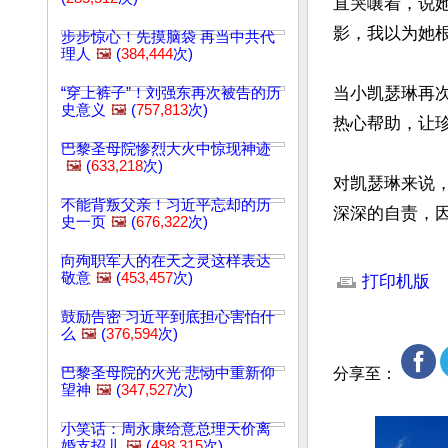
直哭嚷着，说
影，我以为她根
步步惊心！先摸脑袋 再当中共代
理人
🖼️
(
384,444
次)
当小凯瑟琳再
“穿上裤子”！刘强东再次被告的历
史意义
🖼️
(
757,813
次)
热心帮助，让
巴黎圣母院惨烈大火中惊现神迹
🖼️
(
633,218
次)
对凯瑟琳来说
不能背叛父亲！习近平忘却的历
深深的自责，
史一页
🖼️
(
676,322
次)
文章网址: http://w
向殉职军人的在天之灵这样表达
敬意
🖼️
(
453,457
次)
打印机版
鼓励告密 习近平到底担心害怕什
么
🖼️
(
376,594
次)
巴黎圣母院的火光 悲恸中重新仰
分享至：
望神
🖼️
(
347,527
次)
小笑话：周永康给意总理天价离
婚支招儿
🖼️
(
498,315
次)