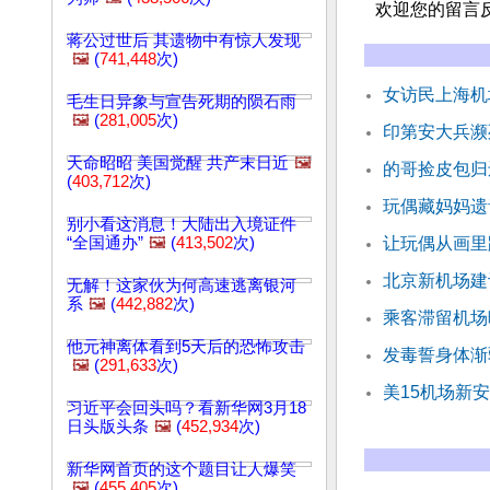
欢迎您的留言
蒋公过世后 其遗物中有惊人发现
🖼️
(
741,448
次)
女访民上海机
毛生日异象与宣告死期的陨石雨
🖼️
(
281,005
次)
印第安大兵濒
天命昭昭 美国觉醒 共产末日近
🖼️
的哥捡皮包归
(
403,712
次)
玩偶藏妈妈遗
别小看这消息！大陆出入境证件
“全国通办”
🖼️
(
413,502
次)
让玩偶从画里
北京新机场建
无解！这家伙为何高速逃离银河
系
🖼️
(
442,882
次)
乘客滞留机场
他元神离体看到5天后的恐怖攻击
发毒誓身体渐
🖼️
(
291,633
次)
美15机场新
习近平会回头吗？看新华网3月18
日头版头条
🖼️
(
452,934
次)
新华网首页的这个题目让人爆笑
🖼️
(
455,405
次)