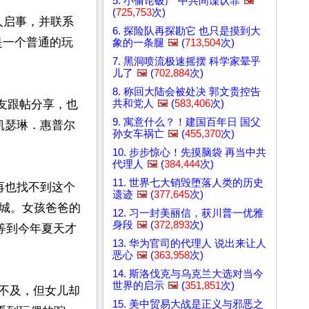
5. 小偷论破产 中共间谍认罪
🖼️
(
725,753
次)
寻人启事，并联系
6. 探险队再探勘它 也只是摸到大
是一个普通的玩
象的一条腿
🖼️
(
713,504
次)
7. 黑洞喷流极速摇摆 科学家晕乎
儿了
🖼️
(
702,884
次)
8. 称回大陆会被处决 郭文贵控告
共和党人
🖼️
(
583,406
次)
网友跟帖分享，也
9. 寓意什么？！建国百年日 国父
凯瑟琳．惠普尔
孙女车祸亡
🖼️
(
455,370
次)
10. 步步惊心！先摸脑袋 再当中共
代理人
🖼️
(
384,444
次)
11. 世界七大销毁堕落人类的历史
为再也找不到这个
遗迹
🖼️
(
377,645
次)
城。女孩爸爸的
12. 习一封美丽信，获川普一优雅
身段
🖼️
(
372,893
次)
要等到今年夏天才
13. 华为官司的代理人 说出来让人
恶心
🖼️
(
363,958
次)
14. 斯洛伐克与乌克兰大选对当今
世界的启示
🖼️
(
351,851
次)
来不及，但女儿却
15. 美中贸易大战是正义与邪恶之