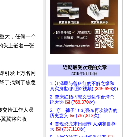
重大，任何一个
的头上嵌着一张
近期最受欢迎的文章
即引发上万名网
2019年5月13日
终于找到了焦急
1. 江泽民与曾庆红的不解之缘和
真实身世(多图/2视频) (
845,696
次)
2. 曾庆红指挥郭文贵运作台湾总
统大选
🖼️
(
768,370
次)
转交给工作人员
3. “穿上裤子”！刘强东再次被告的
历史意义
🖼️
(
757,813
次)
心翼翼将它收
4. 首现恐龙末日细节 人别妄自尊
大
🖼️
(
737,110
次)