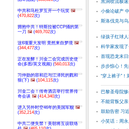
黑洞喷流极速
中共和马杜罗互开一个玩笑
🖼️
小偷论破产 
(
470,822
次)
斯洛伐克与乌
拥抱中共！特斯拉被CCP捅的第
一刀
🖼️
(
469,702
次)
绿孩子红球人
这6项重大发明 竟然来自梦境
🖼️
科学家发现了
(
344,477
次)
首现恐龙末日
正在发酵！川金二会完成历史使
命(多图/英文视频) (
560,013
次)
步步惊心！先
习仲勋的容和忍与江泽民的戮和
“穿上裤子”
狠(下)
🖼️
(
104,115
次)
川金二会！传奇酒店举行世界传
巴黎圣母院惨
奇会谈
🖼️
(
414,340
次)
不能背叛父亲
进入另外时空46年的美国军舰
🖼️
鼓励告密 习
(
352,214
次)
小笑话：周永
中共二便失禁！美朝将互设联络
处
🖼️
(
465,110
次)