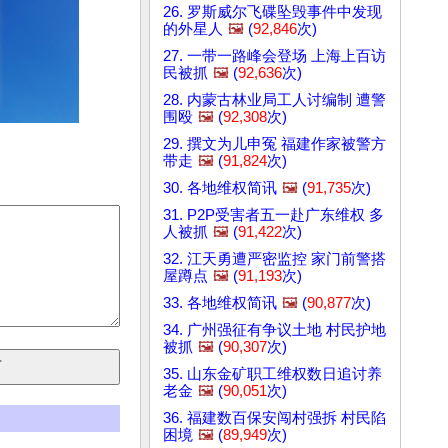
26. 罗斯威尔飞碟坠毁事件中发现
的外星人
🖼️
(
92,846
次)
27. 一带一路峰会登场 上海上百访
民被抓
🖼️
(
92,636
次)
28. 内蒙古林业局工人讨编制 遭警
围殴
🖼️
(
92,308
次)
29. 撰文为儿申冤 福建作家被警方
带走
🖼️
(
91,824
次)
30. 各地维权简讯
🖼️
(
91,735
次)
31. P2P受害者五一赴广东维权 多
人被抓
🖼️
(
91,422
次)
32. 江天勇遭严密监控 家门前警搭
屋蹲点
🖼️
(
91,193
次)
33. 各地维权简讯
🖼️
(
90,877
次)
34. 广州强征有争议土地 村民护地
被抓
🖼️
(
90,307
次)
35. 山东金矿职工维权数日追讨养
老金
🖼️
(
90,051
次)
36. 福建数百保安闯村强拆 村民陷
困境
🖼️
(
89,949
次)