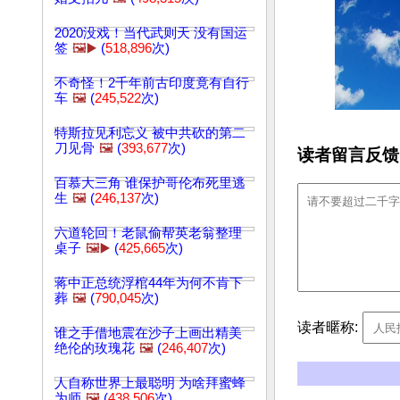
2020没戏！当代武则天 没有国运
签
🖼️▶️
(
518,896
次)
不奇怪！2千年前古印度竟有自行
车
🖼️
(
245,522
次)
特斯拉见利忘义 被中共砍的第二
刀见骨
🖼️
(
393,677
次)
读者留言反馈
百慕大三角 谁保护哥伦布死里逃
生
🖼️
(
246,137
次)
六道轮回！老鼠偷帮英老翁整理
桌子
🖼️▶️
(
425,665
次)
蒋中正总统浮棺44年为何不肯下
葬
🖼️
(
790,045
次)
读者暱称:
谁之手借地震在沙子上画出精美
绝伦的玫瑰花
🖼️
(
246,407
次)
人自称世界上最聪明 为啥拜蜜蜂
为师
🖼️
(
438,506
次)