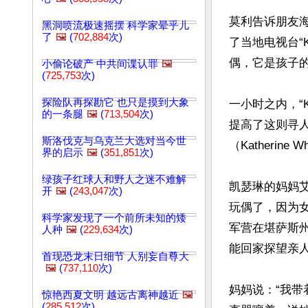
莫利告诉朋友海瑟
黑洞喷流极速摇摆 科学家晕乎儿
了
🖼️
(
702,884
次)
了当地电视台“
偶，它是孩子的
小偷论破产 中共间谍认罪
🖼️
(
725,753
次)
探险队再探勘它 也只是摸到大象
一小时之内，“
的一条腿
🖼️
(
713,504
次)
提高了这则寻
斯洛伐克与乌克兰大选对当今世
（Katherine W
界的启示
🖼️
(
351,851
次)
绿孩子红球人和野人之迷不难解
凯瑟琳的妈妈艾琳
开
🖼️
(
243,047
次)
玩偶了，因为
科学家发现了一个前所未知的矮
军营在堪萨斯州利
人种
🖼️
(
229,634
次)
能回家探望亲人
首现恐龙末日细节 人别妄自尊大
🖼️
(
737,110
次)
妈妈说：“我带
惊艳西夏文明 越远古离神越近
🖼️
(
285,512
次)