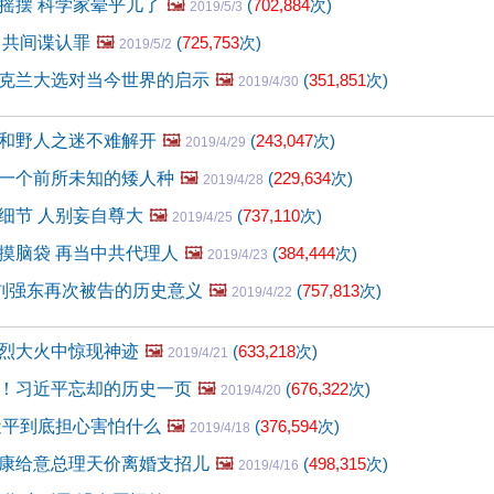
摇摆 科学家晕乎儿了
🖼️
(
702,884
次)
2019/5/3
中共间谍认罪
🖼️
(
725,753
次)
2019/5/2
克兰大选对当今世界的启示
🖼️
(
351,851
次)
2019/4/30
和野人之迷不难解开
🖼️
(
243,047
次)
2019/4/29
一个前所未知的矮人种
🖼️
(
229,634
次)
2019/4/28
细节 人别妄自尊大
🖼️
(
737,110
次)
2019/4/25
摸脑袋 再当中共代理人
🖼️
(
384,444
次)
2019/4/23
！刘强东再次被告的历史意义
🖼️
(
757,813
次)
2019/4/22
烈大火中惊现神迹
🖼️
(
633,218
次)
2019/4/21
！习近平忘却的历史一页
🖼️
(
676,322
次)
2019/4/20
近平到底担心害怕什么
🖼️
(
376,594
次)
2019/4/18
康给意总理天价离婚支招儿
🖼️
(
498,315
次)
2019/4/16