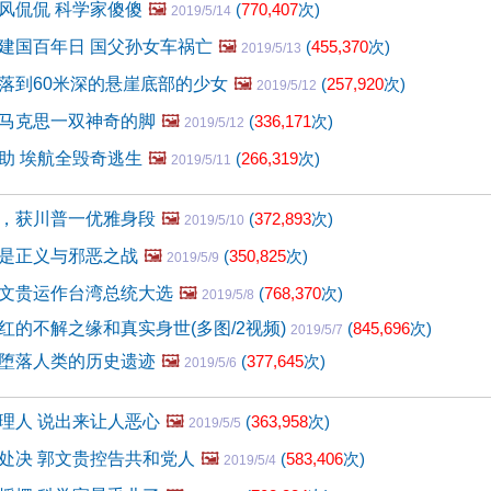
风侃侃 科学家傻傻
🖼️
(
770,407
次)
2019/5/14
建国百年日 国父孙女车祸亡
🖼️
(
455,370
次)
2019/5/13
落到60米深的悬崖底部的少女
🖼️
(
257,920
次)
2019/5/12
马克思一双神奇的脚
🖼️
(
336,171
次)
2019/5/12
助 埃航全毁奇逃生
🖼️
(
266,319
次)
2019/5/11
，获川普一优雅身段
🖼️
(
372,893
次)
2019/5/10
是正义与邪恶之战
🖼️
(
350,825
次)
2019/5/9
文贵运作台湾总统大选
🖼️
(
768,370
次)
2019/5/8
红的不解之缘和真实身世(多图/2视频)
(
845,696
次)
2019/5/7
堕落人类的历史遗迹
🖼️
(
377,645
次)
2019/5/6
理人 说出来让人恶心
🖼️
(
363,958
次)
2019/5/5
处决 郭文贵控告共和党人
🖼️
(
583,406
次)
2019/5/4