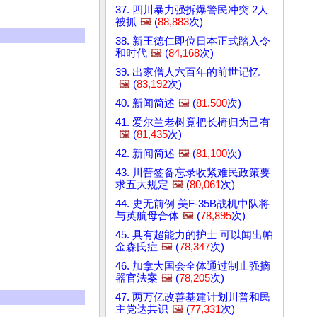
37. 四川暴力强拆爆警民冲突 2人
被抓
🖼️
(
88,883
次)
38. 新王德仁即位日本正式踏入令
和时代
🖼️
(
84,168
次)
39. 出家僧人六百年的前世记忆
🖼️
(
83,192
次)
40. 新闻简述
🖼️
(
81,500
次)
41. 爱尔兰老树竟把长椅归为己有
🖼️
(
81,435
次)
42. 新闻简述
🖼️
(
81,100
次)
43. 川普签备忘录收紧难民政策要
求五大规定
🖼️
(
80,061
次)
44. 史无前例 美F-35B战机中队将
与英航母合体
🖼️
(
78,895
次)
45. 具有超能力的护士 可以闻出帕
金森氏症
🖼️
(
78,347
次)
46. 加拿大国会全体通过制止强摘
器官法案
🖼️
(
78,205
次)
47. 两万亿改善基建计划川普和民
主党达共识
🖼️
(
77,331
次)