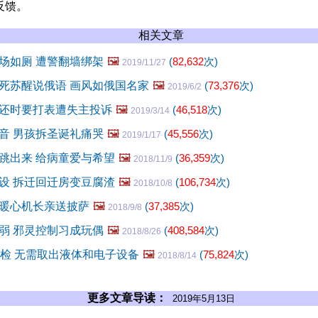
反馈。
相关文章
场如厕 遭警翻墙绑架
🖼️
(
82,632
次)
2019/11/27
死苏醒说俄语 画风如俄国名家
🖼️
(
73,376
次)
2019/6/2
还时要打表遭失主投诉
🖼️
(
46,518
次)
2019/3/14
音 男孩拆圣诞礼痛哭
🖼️
(
45,556
次)
2019/1/17
跳出来 给病童爱与希望
🖼️
(
36,359
次)
2018/11/9
设 拆迁回迁房变豆腐渣
🖼️
(
106,734
次)
2018/10/8
暖心机长亲送披萨
🖼️
(
37,385
次)
2018/9/8
弱 邪灵控制习成玩偶
🖼️
(
408,584
次)
2018/8/26
安检 无需取出液体和电子设备
🖼️
(
75,824
次)
2018/8/14
更多文章导读：
2019年5月13日