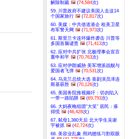
解除制裁
🖼️
(
74,584
次)
59. 川普政府不建议美国人去这14
个国家旅行
🖼️
(
72,817
次)
60. 美媒：中共借道港企 租美卫星
布军警天网
🖼️
(
71,973
次)
61. 斯里兰卡连环爆炸袭击 川普等
多国首脑谴责
🖼️
(
71,413
次)
62. 应对中共扩张 北极理事会宣言
重申和平
🖼️
(
70,763
次)
63. 应对伊朗威胁 美军增派战舰与
爱国者飞弹
🖼️
(
70,531
次)
64. 乌克兰总统大选 喜剧演员泽连
斯基获胜
🖼️
(
70,126
次)
65. 美国务院推视频吁：切勿陷入
一带一路陷阱
🖼️
(
69,793
次)
66. 大妈夜晚组团"大笑" 居民：瘆
得慌
🖼️
(
46,428
次)
67. 弑母1,380天后 北大学生吴谢
宇被抓
🖼️
(
42,724
次)
68. 美容业乱象 用鸡翅练习割双眼
皮
🖼️
(
41,275
次)