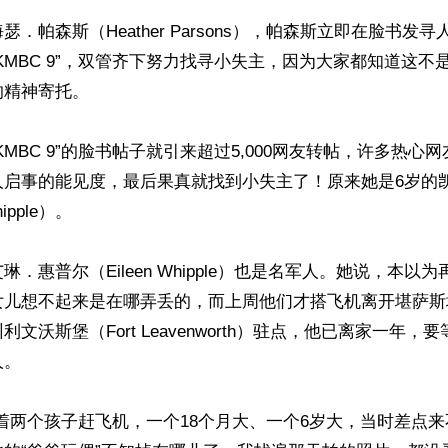
．帕森斯（Heather Parsons），帕森斯立即在脸书发
KMBC 9”，双管齐下努力找寻小失主，因为大家都知道这不
精神寄托。

KMBC 9”的脸书帖子就引来超过5,000网友转帖，许多热心
人启事的能见度，最后果真就找到小失主了！原来她是6岁的
hipple）。

．惠普尔（Eileen Whipple）也是名军人。她说，本以
女儿想不起来是在哪弄丢的，而上周他们才搭飞机离开堪萨斯
文沃斯堡（Fort Leavenworth）驻点，他已离家一年，
。

着两个孩子赶飞机，一个18个月大、一个6岁大，当时差点