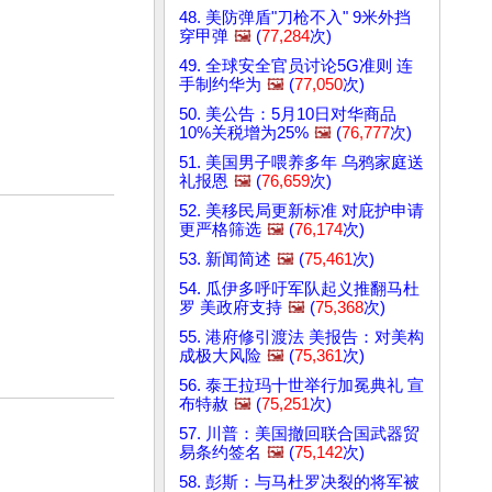
48. 美防弹盾"刀枪不入" 9米外挡
穿甲弹
🖼️
(
77,284
次)
49. 全球安全官员讨论5G准则 连
手制约华为
🖼️
(
77,050
次)
50. 美公告：5月10日对华商品
10%关税增为25%
🖼️
(
76,777
次)
51. 美国男子喂养多年 乌鸦家庭送
礼报恩
🖼️
(
76,659
次)
52. 美移民局更新标准 对庇护申请
更严格筛选
🖼️
(
76,174
次)
53. 新闻简述
🖼️
(
75,461
次)
54. 瓜伊多呼吁军队起义推翻马杜
罗 美政府支持
🖼️
(
75,368
次)
55. 港府修引渡法 美报告：对美构
成极大风险
🖼️
(
75,361
次)
56. 泰王拉玛十世举行加冕典礼 宣
布特赦
🖼️
(
75,251
次)
57. 川普：美国撤回联合国武器贸
易条约签名
🖼️
(
75,142
次)
58. 彭斯：与马杜罗决裂的将军被