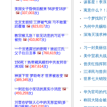
谈客星！李淳
美国女子昏倒后醒来 56岁变18岁
寓意什么？！
🖼️
(
337,003
次)
一个梦找到了
北京支损招 三胖被气病 习不敢重
蹈覆辙
🖼️
(
823,017
次)
为何中共赐给
深海灭顶求神
教宗猴儿急！欲见访意的习近平
被拒
🖼️
(
410,807
次)
习一封美丽信
一个没透露过的密闻！掀起江氏
父子往日丑事
🖼️
(
760,619
次)
美中贸易大战
150死！热带飓风横扫中共友邦非
曾庆红指挥郭
洲3国
🖼️
(
367,614
次)
江泽民与曾庆
神派下世 梦助奇才 世界被改变
🖼️
世界七大销毁
(
389,345
次)
一则近似小笑话的真实小消息
🖼️
华为官司的代
(
493,259
次)
称回大陆会被
川普在铲除人心中的无形监狱(多
图/2视频) (
583,020
次)