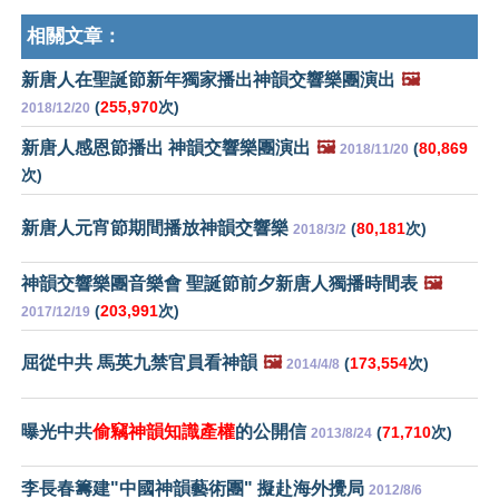
相關文章：
新唐人在聖誕節新年獨家播出神韻交響樂團演出
🖼️
(
255,970
次)
2018/12/20
新唐人感恩節播出 神韻交響樂團演出
🖼️
(
80,869
2018/11/20
次)
新唐人元宵節期間播放神韻交響樂
(
80,181
次)
2018/3/2
神韻交響樂團音樂會 聖誕節前夕新唐人獨播時間表
🖼️
(
203,991
次)
2017/12/19
屈從中共 馬英九禁官員看神韻
🖼️
(
173,554
次)
2014/4/8
曝光中共
偷竊神韻知識產權
的公開信
(
71,710
次)
2013/8/24
李長春籌建"中國神韻藝術團" 擬赴海外攪局
2012/8/6