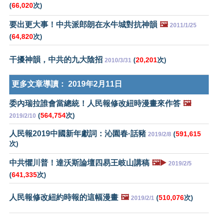
(
66,020
次)
要出更大事！中共派郎朗在水牛城對抗神韻
🖼️
2011/1/25
(
64,820
次)
干擾神韻，中共的九大陰招
(
20,201
次)
2010/3/31
更多文章導讀：
2019年2月11日
委內瑞拉誰會當總統！人民報修改紐時漫畫來作答
🖼️
(
564,754
次)
2019/2/10
人民報2019中國新年獻詞：沁園春·話豬
(
591,615
2019/2/8
次)
中共懼川普！達沃斯論壇四易王岐山講稿
🖼️▶️
2019/2/5
(
641,335
次)
人民報修改紐約時報的這幅漫畫
🖼️
(
510,076
次)
2019/2/1