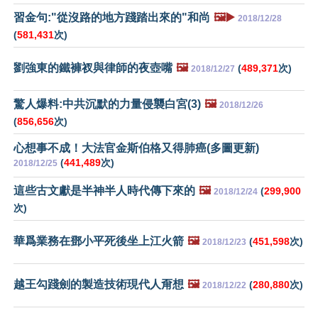
習金句:"從沒路的地方踐踏出來的"和尚
🖼️▶️
2018/12/28
(
581,431
次)
劉強東的鐵褲衩與律師的夜壺嘴
🖼️
(
489,371
次)
2018/12/27
驚人爆料:中共沉默的力量侵襲白宮(3)
🖼️
2018/12/26
(
856,656
次)
心想事不成！大法官金斯伯格又得肺癌(多圖更新)
(
441,489
次)
2018/12/25
這些古文獻是半神半人時代傳下來的
🖼️
(
299,900
2018/12/24
次)
華爲業務在鄧小平死後坐上江火箭
🖼️
(
451,598
次)
2018/12/23
越王勾踐劍的製造技術現代人甭想
🖼️
(
280,880
次)
2018/12/22