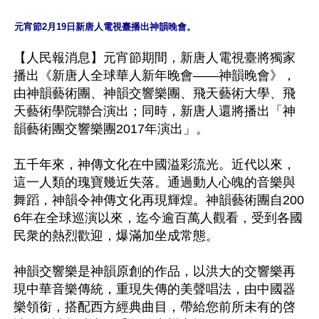
元宵節2月19日新唐人電視臺播出神韻晚會。
【人民報消息】元宵節期間，新唐人電視臺將獨家
播出《新唐人全球華人新年晚會——神韻晚會》，
由神韻藝術團、神韻交響樂團、飛天藝術大學、飛
天藝術學院聯合演出；同時，新唐人還將播出「神
韻藝術團交響樂團2017年演出」。

五千年來，神傳文化在中國溢彩流光。近代以來，
這一人類的瑰寶幾近失落。通過動人心魄的音樂與
舞蹈，神韻令神傳文化再現輝煌。神韻藝術團自200
6年在全球巡演以來，迄今逾百萬人觀看，受到各國
民衆的熱烈歡迎，爆滿加坐成常態。

神韻交響樂是神韻原創的作品，以洪大的交響樂再
現中華音樂傳統，重現失傳的美聲唱法，由中國器
樂領銜，搭配西方經典曲目，帶給您前所未有的啓