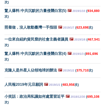
次)
驚人爆料:中共沉默的力量侵襲白宮(5)
🖼️
(
934,880
2019/1/10
次)
照着做，沒人敢動臺灣一手指頭
🖼️
(
623,698
次)
2019/1/7
一位來自紐約貧民窟的社會主義者議員
🖼️
(
467,541
2019/1/6
次)
驚人爆料:中共沉默的力量侵襲白宮(4)
🖼️
(
891,696
2019/1/3
次)
克隆人是外星人佔領地球的辦法
🖼️
(
375,710
次)
2019/1/2
人民報2019年元旦願詞
🖼️
(
483,958
次)
2019/1/1
小笑話：政治局私議如何處置習近平
🖼️
(
695,108
2018/12/30
次)