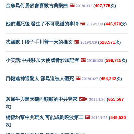
金魚爲何居然會喜歡古典樂曲
🖼️
(
407,775
次)
2019/1/31
她們瀕死後 發生了不可思議的事情
🖼️
(
446,970
次)
2019/1/30
忒幽默！段子手川普一天的推文
🖼️
(
526,571
次)
2019/1/29
小笑話:中共駐加大使威脅炒加記者
🖼️
(
596,715
次)
2019/1/28
目犍連神通驚人 卻爲這被人砸死
🖼️
(
454,242
次)
2019/1/27
灰犀牛與黑天鵝向顫顫的中共奔來
🖼️▶️
(
655,567
2019/1/26
次)
楊恆均幫中共玩火 可能成劉曉波第二
🖼️
(
549,530
2019/1/25
次)