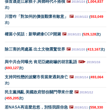
張首晟是江家棋子,與鄧時代不搭槓
🖼️
(
1,004,837
2019/1/24
次)
川普咋「對加州的價值觀懷有敵意」
🖼️
(
553,049
2019/1/22
次)
權當小笑話：新華網拿CCP開涮
🖼️
(
529,128
次)
2019/1/21
除三害的周處墓 出土文物震驚世界
🖼️
(
413,167
次)
2019/1/20
與中共合同曝光 肯尼亞總統嚇的胡言亂語
🖼️▶️
2019/1/16
(
693,127
次)
支持同性戀的波蘭市長當衆遇刺身亡
🖼️
(
493,064
2019/1/14
次)
民主黨搗亂 美國政府部份關門帶來什麼
🖼️
2019/1/12
(
455,205
次)
若NASA再這麼忽悠，別怪我跟你急
🖼️
(
558,330
2019/1/11