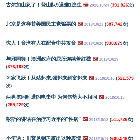
古尔加山怒了！登山队9遇难1逃生
🖼️
(
391,826
次)
2018/10/24
北京是这样替美国民主党骗票的
🖼️
(
387,742
次)
2018/10/23
惊人！台湾有人在配合中共攻台
🖼️
(
930,879
次)
2018/10/20
与邪同舞！澳洲政府的屁股连续盖红戳
🖼️
2018/10/19
(
376,183
次)
习家飞跃！从站起来,强起来到富起来
🖼️
(
521,579
2018/10/16
次)
两男孩同时遭闪电击中 为何伤势大不相同
🖼️
2018/10/15
(
255,229
次)
彭斯的讲话在治疗习近平的"性病"
🖼️
(
515,726
次)
2018/10/13
小笑话：川普见到习露出这种表情
🖼️
(
600,546
次)
2018/10/11