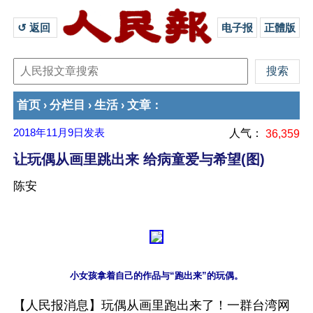
↺ 返回 
电子报
正體版
首页
分栏目
生活
文章
›
›
›
：
2018年11月9日
发表
人气：
36,359
让玩偶从画里跳出来 给病童爱与希望(图)
陈安
【人民报消息】玩偶从画里跑出来了！一群台湾网