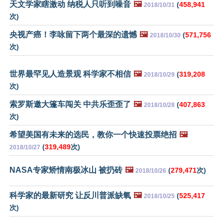
天文学家瞎激动 纳税人只听到噪音
🖼️
(
458,941
2018/10/31
次)
央视产癌！李咏留下两个最深的遗憾
🖼️
(
571,756
2018/10/30
次)
世界最罕见人造景观 科学家不相信
🖼️
(
319,208
2018/10/29
次)
索罗斯邀大篷车闯关 中共乐歪歪了
🖼️
(
407,863
2018/10/28
次)
希望美国有未来的选民，教你一个快速投票绝招
🖼️
(
319,489
次)
2018/10/27
NASA专家矫情南极冰山 被扔砖
🖼️
(
279,471
次)
2018/10/26
科学家的最新研究 让反川普派缺氧
🖼️
(
525,417
2018/10/25
次)