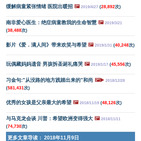
缓解病童紧张情绪 医院出暖招
🖼️
(
28,892
次)
2019/4/27
南非爱心医生：绝症病童教我的生命智慧
🖼️
2019/3/21
(
38,488
次)
影片《爱．满人间》带来欢笑与希望
🖼️
(
40,248
次)
2019/1/31
玩偶藏妈妈遗音 男孩拆圣诞礼痛哭
🖼️
(
45,556
次)
2019/1/17
习金句:"从没路的地方践踏出来的"和尚
🖼️▶️
2018/12/28
(
581,431
次)
优秀的女孩是父亲最大的希望
🖼️
(
48,126
次)
2018/11/19
与马克龙会谈 川普：希望欧洲变得强大
🖼️
2018/11/11
(
74,730
次)
更多文章导读：
2018年11月9日