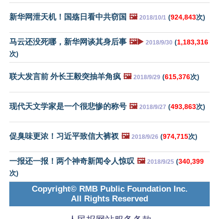
新华网泄天机！国殇日看中共窃国
🖼️
(
924,843
次)
2018/10/1
马云还没死哪，新华网谈其身后事
🖼️▶️
(
1,183,316
2018/9/30
次)
联大发言前 外长王毅突抽羊角疯
🖼️
(
615,376
次)
2018/9/29
现代天文学家是一个很悲惨的称号
🖼️
(
493,863
次)
2018/9/27
促臭味更浓！习近平致信大裤衩
🖼️
(
974,715
次)
2018/9/26
一报还一报！两个神奇新闻令人惊叹
🖼️
(
340,399
2018/9/25
次)
Copyright© RMB Public Foundation Inc.
All Rights Reserved