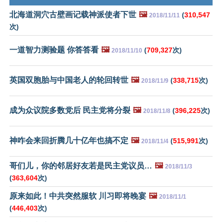
北海道洞穴古壁画记载神派使者下世
🖼️
(
310,547
2018/11/11
次)
一道智力测验题 你答答看
🖼️
(
709,327
次)
2018/11/10
英国双胞胎与中国老人的轮回转世
🖼️
(
338,715
次)
2018/11/9
成为众议院多数党后 民主党将分裂
🖼️
(
396,225
次)
2018/11/8
神咋会来回折腾几十亿年也搞不定
🖼️
(
515,991
次)
2018/11/4
哥们儿，你的邻居好友若是民主党议员…
🖼️
2018/11/3
(
363,604
次)
原来如此！中共突然服软 川习即将晚宴
🖼️
2018/11/1
(
446,403
次)