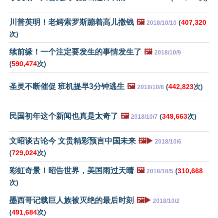
川普英明！老鳄索罗斯蹦着高儿撒钱
🖼️
(
407,320
2018/10/10
次)
续前缘！一个注定要发生的事情发生了
🖼️
2018/10/9
(
590,474
次)
圣灵不断催促 班机提早3分钟逃生
🖼️
(
442,823
次)
2018/10/8
民国初年这个新闻也真是太奇了
🖼️
(
349,663
次)
2018/10/7
文昭谈古论今 文贵精彩预言中国未来
🖼️▶️
2018/10/6
(
729,024
次)
彩虹奇景！昭告世界，美国雨过天晴
🖼️
(
310,668
2018/10/5
次)
墨西哥记载巨人族被灭绝的最后时刻
🖼️▶️
2018/10/2
(
491,684
次)