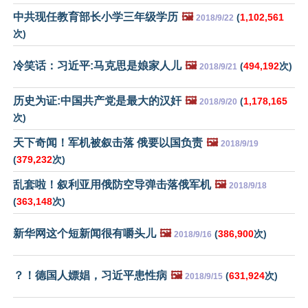
中共现任教育部长小学三年级学历
🖼️
(
1,102,561
2018/9/22
次)
冷笑话：习近平:马克思是娘家人儿
🖼️
(
494,192
次)
2018/9/21
历史为证:中国共产党是最大的汉奸
🖼️
(
1,178,165
2018/9/20
次)
天下奇闻！军机被叙击落 俄要以国负责
🖼️
2018/9/19
(
379,232
次)
乱套啦！叙利亚用俄防空导弹击落俄军机
🖼️
2018/9/18
(
363,148
次)
新华网这个短新闻很有嚼头儿
🖼️
(
386,900
次)
2018/9/16
？！德国人嫖娼，习近平患性病
🖼️
(
631,924
次)
2018/9/15