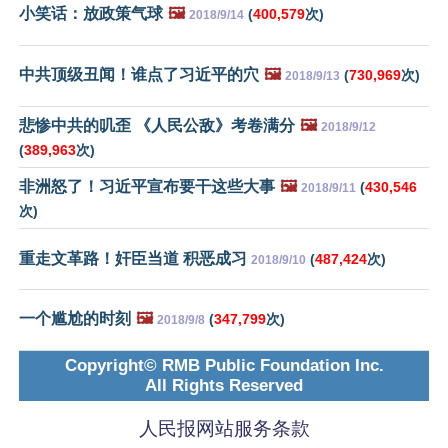
小笑话：放政策气球
🖼️
(
400,579
次)
2018/9/14
中共顶级丑闻！谁点了习近平的穴
🖼️
(
730,969
次)
2018/9/13
悲惨中共的叽歪 《人民公敌》考卷满分
🖼️
2018/9/12
(
389,963
次)
非洲怒了！习近平宣布要干这些大事
🖼️
(
430,546
2018/9/11
次)
重走文革路！奸臣当道 积恶成习
(
487,424
次)
2018/9/10
一个尴尬的时刻
🖼️
(
347,799
次)
2018/9/8
Copyright© RMB Public Foundation Inc.
All Rights Reserved
人民报网站服务条款