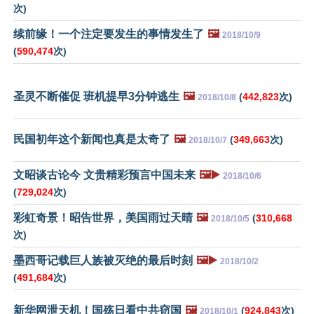
次)
续前缘！一个注定要发生的事情发生了
🖼️
2018/10/9
(
590,474
次)
圣灵不断催促 班机提早3分钟逃生
🖼️
(
442,823
次)
2018/10/8
民国初年这个新闻也真是太奇了
🖼️
(
349,663
次)
2018/10/7
文昭谈古论今 文贵精彩预言中国未来
🖼️▶️
2018/10/6
(
729,024
次)
彩虹奇景！昭告世界，美国雨过天晴
🖼️
(
310,668
2018/10/5
次)
墨西哥记载巨人族被灭绝的最后时刻
🖼️▶️
2018/10/2
(
491,684
次)
新华网泄天机！国殇日看中共窃国
🖼️
(
924,843
次)
2018/10/1