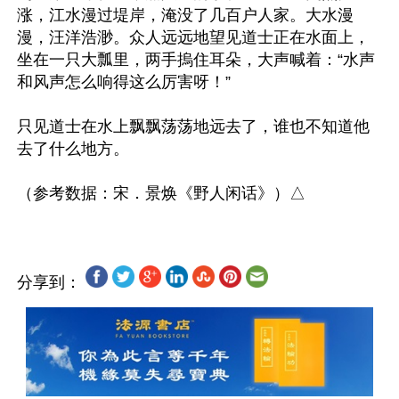
涨，江水漫过堤岸，淹没了几百户人家。大水漫
漫，汪洋浩渺。众人远远地望见道士正在水面上，
坐在一只大瓢里，两手摀住耳朵，大声喊着：“水声
和风声怎么响得这么厉害呀！”

只见道士在水上飘飘荡荡地远去了，谁也不知道他
去了什么地方。

分享到：