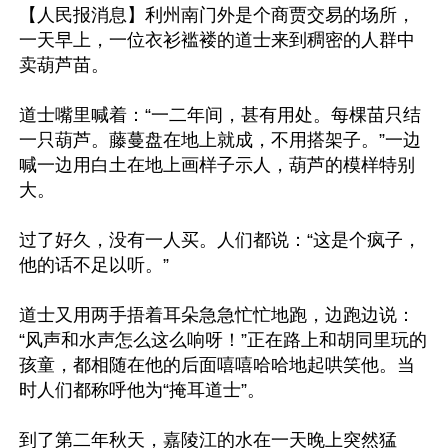
【人民报消息】利州南门外是个商贾交易的场所，
一天早上，一位衣衫褴褛的道士来到稠密的人群中
卖葫芦苗。

道士嘴里喊着：“一二年间，甚有用处。每棵苗只结
一只葫芦。藤蔓盘在地上就成，不用搭架子。”一边
喊一边用白土在地上画样子示人，葫芦的模样特别
大。

过了好久，没有一人买。人们都说：“这是个疯子，
他的话不足以听。”

道士又用两手捂着耳朵急急忙忙地跑，边跑边说：
“风声和水声怎么这么响呀！”正在路上和胡同里玩的
孩童，都相随在他的后面嘻嘻哈哈地起哄笑他。当
时人们都称呼他为“掩耳道士”。

到了第二年秋天，嘉陵江的水在一天晚上突然猛