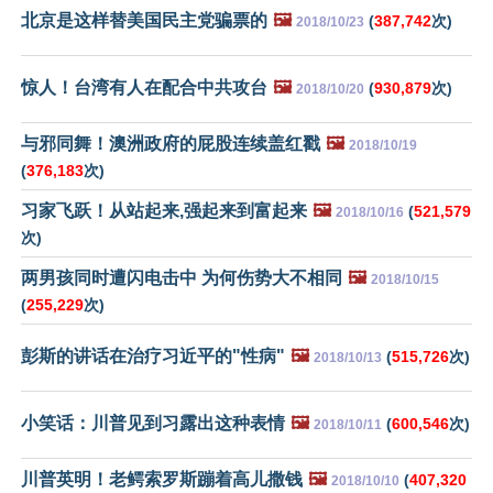
北京是这样替美国民主党骗票的
🖼️
(
387,742
次)
2018/10/23
惊人！台湾有人在配合中共攻台
🖼️
(
930,879
次)
2018/10/20
与邪同舞！澳洲政府的屁股连续盖红戳
🖼️
2018/10/19
(
376,183
次)
习家飞跃！从站起来,强起来到富起来
🖼️
(
521,579
2018/10/16
次)
两男孩同时遭闪电击中 为何伤势大不相同
🖼️
2018/10/15
(
255,229
次)
彭斯的讲话在治疗习近平的"性病"
🖼️
(
515,726
次)
2018/10/13
小笑话：川普见到习露出这种表情
🖼️
(
600,546
次)
2018/10/11
川普英明！老鳄索罗斯蹦着高儿撒钱
🖼️
(
407,320
2018/10/10