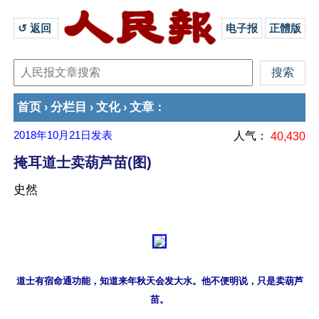
↺ 返回 
电子报
正體版
首页
分栏目
文化
文章
›
›
›
：
2018年10月21日
发表
人气：
40,430
掩耳道士卖葫芦苗(图)
史然
道士有宿命通功能，知道来年秋天会发大水。他不便明说，只是卖葫芦