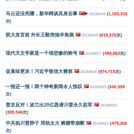
马云还没死哪，新华网谈其身后事
🖼️▶️
(
1,183,316
2018/9/30
次)
联大发言前 外长王毅突抽羊角疯
🖼️
(
615,376
次)
2018/9/29
现代天文学家是一个很悲惨的称号
🖼️
(
493,863
次)
2018/9/27
促臭味更浓！习近平致信大裤衩
🖼️
(
974,715
次)
2018/9/26
一报还一报！两个神奇新闻令人惊叹
🖼️
(
340,399
2018/9/25
次)
普京反对！波兰出20亿恳请川普永久驻军
🖼️
2018/9/24
(
395,546
次)
中共掐川普脖子 用劲太大 裤腰带崩断
🖼️
(
479,266
2018/9/23
次)