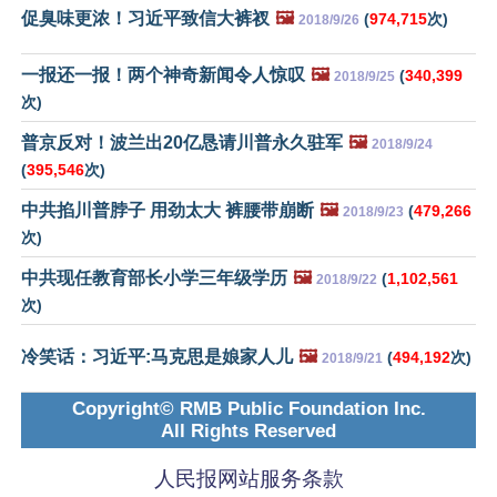
促臭味更浓！习近平致信大裤衩
🖼️
(
974,715
次)
2018/9/26
一报还一报！两个神奇新闻令人惊叹
🖼️
(
340,399
2018/9/25
次)
普京反对！波兰出20亿恳请川普永久驻军
🖼️
2018/9/24
(
395,546
次)
中共掐川普脖子 用劲太大 裤腰带崩断
🖼️
(
479,266
2018/9/23
次)
中共现任教育部长小学三年级学历
🖼️
(
1,102,561
2018/9/22
次)
冷笑话：习近平:马克思是娘家人儿
🖼️
(
494,192
次)
2018/9/21
Copyright© RMB Public Foundation Inc.
All Rights Reserved
人民报网站服务条款