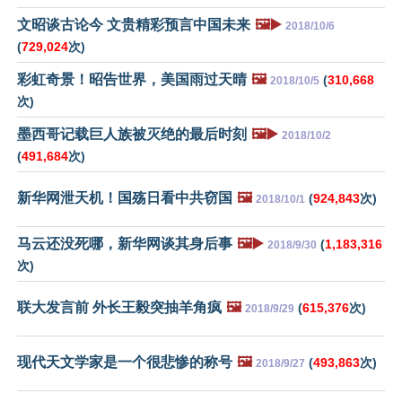
文昭谈古论今 文贵精彩预言中国未来
🖼️▶️
2018/10/6
(
729,024
次)
彩虹奇景！昭告世界，美国雨过天晴
🖼️
(
310,668
2018/10/5
次)
墨西哥记载巨人族被灭绝的最后时刻
🖼️▶️
2018/10/2
(
491,684
次)
新华网泄天机！国殇日看中共窃国
🖼️
(
924,843
次)
2018/10/1
马云还没死哪，新华网谈其身后事
🖼️▶️
(
1,183,316
2018/9/30
次)
联大发言前 外长王毅突抽羊角疯
🖼️
(
615,376
次)
2018/9/29
现代天文学家是一个很悲惨的称号
🖼️
(
493,863
次)
2018/9/27