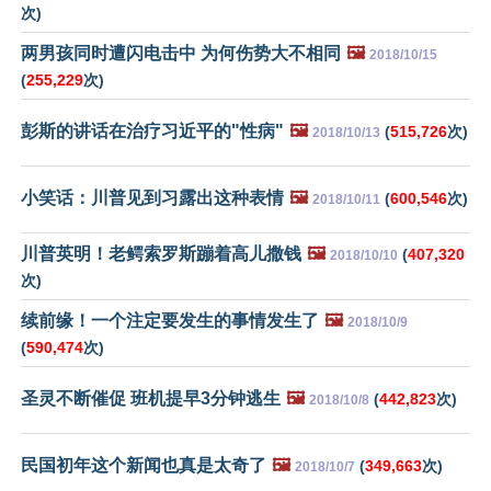
次)
两男孩同时遭闪电击中 为何伤势大不相同
🖼️
2018/10/15
(
255,229
次)
彭斯的讲话在治疗习近平的"性病"
🖼️
(
515,726
次)
2018/10/13
小笑话：川普见到习露出这种表情
🖼️
(
600,546
次)
2018/10/11
川普英明！老鳄索罗斯蹦着高儿撒钱
🖼️
(
407,320
2018/10/10
次)
续前缘！一个注定要发生的事情发生了
🖼️
2018/10/9
(
590,474
次)
圣灵不断催促 班机提早3分钟逃生
🖼️
(
442,823
次)
2018/10/8
民国初年这个新闻也真是太奇了
🖼️
(
349,663
次)
2018/10/7