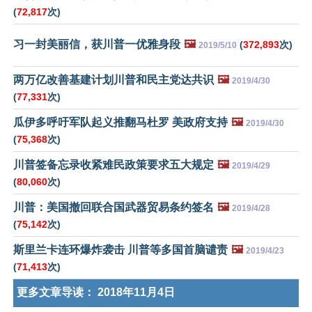
(
72,817
次)
习一封美丽信，获川普一优雅身段
🖼️
(
372,893
次)
2019/5/10
两万亿改善基建计划川普和民主党达共识
🖼️
2019/4/30
(
77,331
次)
瓜伊多呼吁军队起义推翻马杜罗 美政府支持
🖼️
2019/4/30
(
75,368
次)
川普签备忘录收紧难民政策要求五大规定
🖼️
2019/4/29
(
80,060
次)
川普：美国撤回联合国武器贸易条约签名
🖼️
2019/4/28
(
75,142
次)
斯里兰卡连环爆炸袭击 川普等多国首脑谴责
🖼️
2019/4/23
(
71,413
次)
更多文章导读：
2018年11月4日