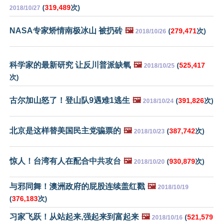
(
319,489
次)
2018/10/27
NASA专家矫情南极冰山 被扔砖
🖼️
(
279,471
次)
2018/10/26
科学家的最新研究 让反川普派缺氧
🖼️
(
525,417
2018/10/25
次)
古尔加山怒了！登山队9遇难1逃生
🖼️
(
391,826
次)
2018/10/24
北京是这样替美国民主党骗票的
🖼️
(
387,742
次)
2018/10/23
惊人！台湾有人在配合中共攻台
🖼️
(
930,879
次)
2018/10/20
与邪同舞！澳洲政府的屁股连续盖红戳
🖼️
2018/10/19
(
376,183
次)
习家飞跃！从站起来,强起来到富起来
🖼️
(
521,579
2018/10/16