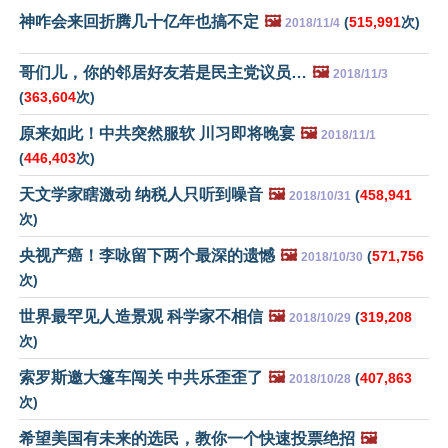
神咋会来回折腾几十亿年也搞不定
🖼️
(
515,991
次)
2018/11/4
哥们儿，你的邻居好友若是民主党议员…
🖼️
2018/11/3
(
363,604
次)
原来如此！中共突然服软 川习即将晚宴
🖼️
2018/11/1
(
446,403
次)
天文学家瞎激动 纳税人只听到噪音
🖼️
(
458,941
2018/10/31
次)
央视产癌！李咏留下两个最深的遗憾
🖼️
(
571,756
2018/10/30
次)
世界最罕见人造景观 科学家不相信
🖼️
(
319,208
2018/10/29
次)
索罗斯邀大篷车闯关 中共乐歪歪了
🖼️
(
407,863
2018/10/28
次)
希望美国有未来的选民，教你一个快速投票绝招
🖼️