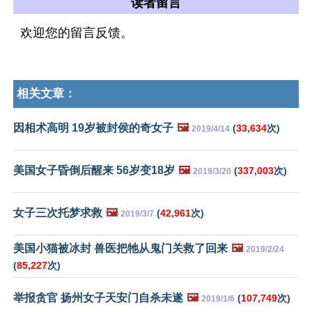
读者留言
欢迎您的留言反馈。
相关文章：
因相术高明 19岁被封侯的奇女子
🖼️
(
33,634
次)
2019/4/14
美国女子昏倒后醒来 56岁变18岁
🖼️
(
337,003
次)
2019/3/20
女子三次托梦求救
🖼️
(
42,961
次)
2019/3/7
美国小猫被冰封 兽医把牠从鬼门关救了回来
🖼️
2019/2/24
(
85,227
次)
举报贪官 扬州女子天安门自杀未遂
🖼️
(
107,749
次)
2019/1/6