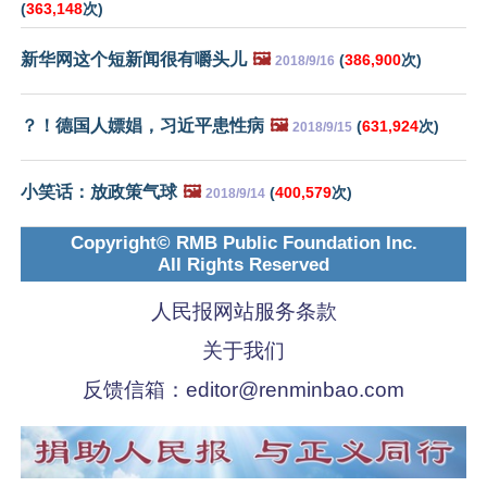
(
363,148
次)
新华网这个短新闻很有嚼头儿
🖼️
(
386,900
次)
2018/9/16
？！德国人嫖娼，习近平患性病
🖼️
(
631,924
次)
2018/9/15
小笑话：放政策气球
🖼️
(
400,579
次)
2018/9/14
Copyright© RMB Public Foundation Inc.
All Rights Reserved
人民报网站服务条款
关于我们
反馈信箱：
editor@renminbao.com