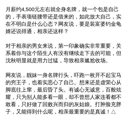
月薪约4,500元左右就全身名牌，就一个包是自己
的，手表项链腰带还是借来的，如此放大自己，实
在不明白是什么心态？网友说，要是装富婆钓金龟
婿还说得通，相亲还这样？

对于相亲的男女来说，第一印象确实非常重要，关
系着你与这个陌生人有没有继续走下去的可能，但
沈秋明显就是用力过猛，导致相亲尴尬收场。

网友说，靓妹一身名牌行头，吓跑一枚开不起宝马
的穷王子，也着实恶心了自己。想来还是虚荣心从
脚底往上窜，最后昏了头。有诚心无诚意，百般炫
耀，只为别人能多看一眼，却不曾想人家连看都不
敢看，只好做了回败兴而归的灰姑娘。打肿脸充胖