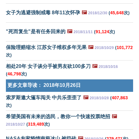
女子为逃避强制戒毒 8年11次怀孕
🖼️
(
45,648
次)
2018/12/30
"死而复生"是有任务回来的
🖼️
(
91,124
次)
2018/11/11
保险理赔缩水 江苏女子维权多年无果
🖼️
(
101,772
2018/10/29
次)
相处20年 女子谈分手被男友砍100多刀
🖼️
2018/10/16
(
46,798
次)
更多文章导读：
2018年10月26日
索罗斯邀大篷车闯关 中共乐歪歪了
🖼️
(
407,863
2018/10/28
次)
希望美国有未来的选民，教你一个快速投票绝招
🖼️
(
319,489
次)
2018/10/27
NASA专家矫情南极冰山 被扔砖
🖼️
(
279,471
次)
2018/10/26