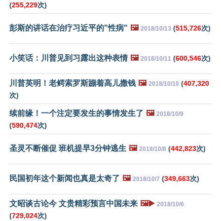
(
255,229
次)
彭斯的讲话在治疗习近平的"性病"
🖼️
(
515,726
次)
2018/10/13
小笑话：川普见到习露出这种表情
🖼️
(
600,546
次)
2018/10/11
川普英明！老鳄索罗斯蹦着高儿撒钱
🖼️
(
407,320
2018/10/10
次)
续前缘！一个注定要发生的事情发生了
🖼️
2018/10/9
(
590,474
次)
圣灵不断催促 班机提早3分钟逃生
🖼️
(
442,823
次)
2018/10/8
民国初年这个新闻也真是太奇了
🖼️
(
349,663
次)
2018/10/7
文昭谈古论今 文贵精彩预言中国未来
🖼️▶️
2018/10/6
(
729,024
次)