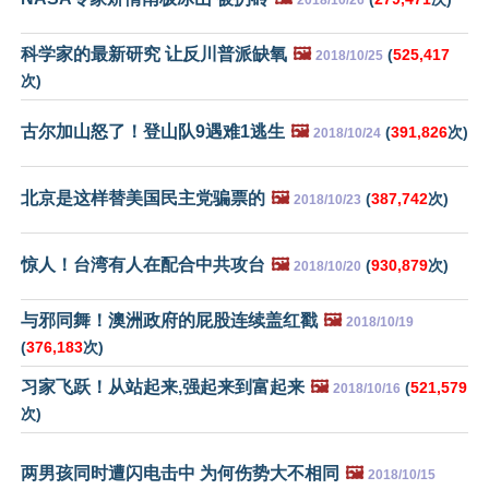
科学家的最新研究 让反川普派缺氧
🖼️
(
525,417
2018/10/25
次)
古尔加山怒了！登山队9遇难1逃生
🖼️
(
391,826
次)
2018/10/24
北京是这样替美国民主党骗票的
🖼️
(
387,742
次)
2018/10/23
惊人！台湾有人在配合中共攻台
🖼️
(
930,879
次)
2018/10/20
与邪同舞！澳洲政府的屁股连续盖红戳
🖼️
2018/10/19
(
376,183
次)
习家飞跃！从站起来,强起来到富起来
🖼️
(
521,579
2018/10/16
次)
两男孩同时遭闪电击中 为何伤势大不相同
🖼️
2018/10/15