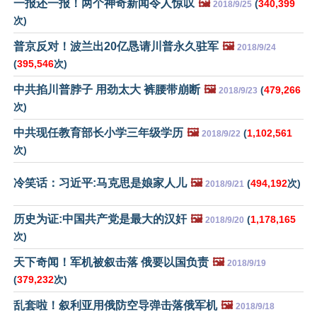
一报还一报！两个神奇新闻令人惊叹
🖼️
(
340,399
2018/9/25
次)
普京反对！波兰出20亿恳请川普永久驻军
🖼️
2018/9/24
(
395,546
次)
中共掐川普脖子 用劲太大 裤腰带崩断
🖼️
(
479,266
2018/9/23
次)
中共现任教育部长小学三年级学历
🖼️
(
1,102,561
2018/9/22
次)
冷笑话：习近平:马克思是娘家人儿
🖼️
(
494,192
次)
2018/9/21
历史为证:中国共产党是最大的汉奸
🖼️
(
1,178,165
2018/9/20
次)
天下奇闻！军机被叙击落 俄要以国负责
🖼️
2018/9/19
(
379,232
次)
乱套啦！叙利亚用俄防空导弹击落俄军机
🖼️
2018/9/18