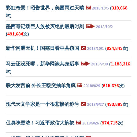
彩虹奇景！昭告世界，美国雨过天晴
🖼️
(
310,668
2018/10/5
次)
墨西哥记载巨人族被灭绝的最后时刻
🖼️▶️
2018/10/2
(
491,684
次)
新华网泄天机！国殇日看中共窃国
🖼️
(
924,843
次)
2018/10/1
马云还没死哪，新华网谈其身后事
🖼️▶️
(
1,183,316
2018/9/30
次)
联大发言前 外长王毅突抽羊角疯
🖼️
(
615,376
次)
2018/9/29
现代天文学家是一个很悲惨的称号
🖼️
(
493,863
次)
2018/9/27
促臭味更浓！习近平致信大裤衩
🖼️
(
974,715
次)
2018/9/26