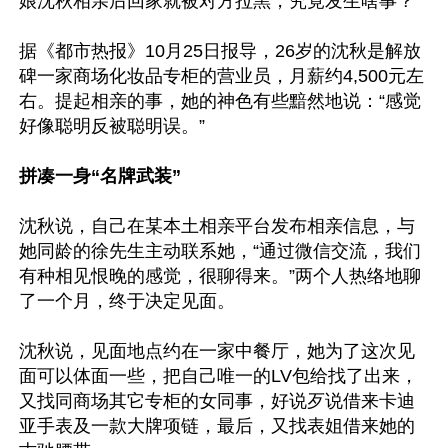
娘沈秋相亲后回家就被对方拉黑，究竟发生啥事？

据《都市热报》10月25日报导，26岁的沈秋是解放
碑一家商场化妆品专柜的营业员，月薪约4,500元左
右。提起相亲的事，她的神色有些黯然地说：“感觉
好像聪明反被聪明误。”

拼凑一身“名牌武装”
沈秋说，自己在某本土相亲平台发布相亲信息，与
她同龄的徐先生主动联系她，“通过微信交流，我们
有种相见恨晚的感觉，很聊得来。”两个人热络地聊
了一个月，终于决定见面。

沈秋说，见面地点约在一家中餐厅，她为了这次见
面可以体面一些，把自己唯一的LV包给找了出来，
又找同商场其它专柜的女同事，好说歹说借来卡迪
亚手表及一款大牌项链，最后，又找表姐借来她的