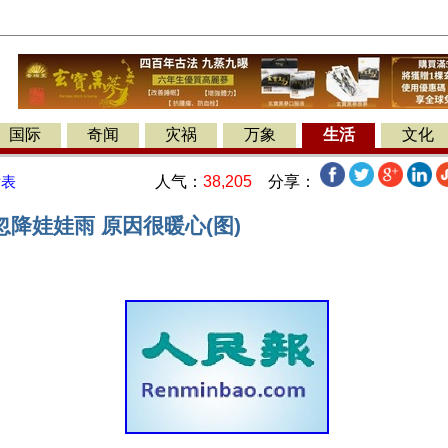
国际
奇闻
灾祸
万象
生活
文化
人气：
38,205
分享：
发表
降娃娃雨 原因很暖心(图)