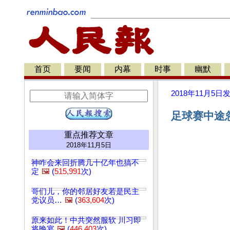
首页
要闻
内幕
时事
幽默
2018年11月5日
足球赛中途忽
重点推荐文章
2018年11月5日
神咋会来回折腾几十亿年也搞不
定
🖼️
(
515,991
次)
哥们儿，你的邻居好友若是民主
党议员…
🖼️
(
363,604
次)
原来如此！中共突然服软 川习即
将晚宴
🖼️
(
446,403
次)