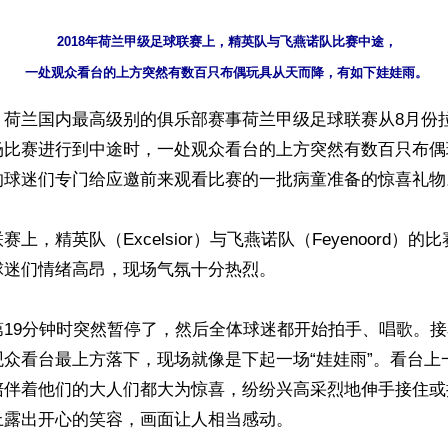
2018年荷兰甲级足球联赛上，精英队与飞燕诺队比赛中途，

】荷兰国内最高级别的俱乐部赛事荷兰甲级足球联赛从8月份
场比赛进行到中途时，一处观众看台的上方突然有数百只布偶
的球迷们专门给应邀前来观看比赛的一批病童准备的惊喜礼物。
上，精英队（Excelsior）与飞燕诺队（Feyenoord）的比
迷们情绪高昂，现场气氛十分热烈。

第19分钟时突然暂停了，然后全体球迷都开始拍手、唱歌。
观众看台最上方落下，现场就像是下起一场“娃娃雨”。看台上
陪伴着他们的大人们都大为惊喜，纷纷兴高采烈地伸手接住或
露出开心的笑容，画面让人相当感动。
