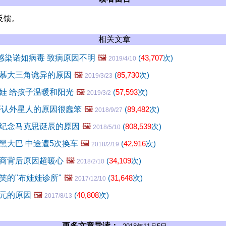
反馈。
相关文章
人感染诺如病毒 致病原因不明
🖼️
(
43,707
次)
2019/4/10
慕大三角诡异的原因
🖼️
(
85,730
次)
2019/3/23
娃 给孩子温暖和阳光
🖼️
(
57,593
次)
2019/3/2
府否认外星人的原因很蠢笨
🖼️
(
89,482
次)
2018/9/27
纪念马克思诞辰的原因
🖼️
(
808,539
次)
2018/5/10
黑大巴 中途遭5次换车
🖼️
(
42,916
次)
2018/2/19
商背后原因超暖心
🖼️
(
34,109
次)
2018/2/10
笑的"布娃娃诊所"
🖼️
(
31,648
次)
2017/12/10
元的原因
🖼️
(
40,808
次)
2017/8/13
更多文章导读：