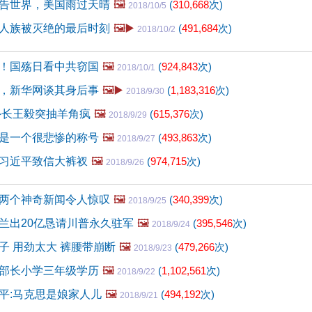
告世界，美国雨过天晴
🖼️
(
310,668
次)
2018/10/5
人族被灭绝的最后时刻
🖼️▶️
(
491,684
次)
2018/10/2
！国殇日看中共窃国
🖼️
(
924,843
次)
2018/10/1
，新华网谈其身后事
🖼️▶️
(
1,183,316
次)
2018/9/30
外长王毅突抽羊角疯
🖼️
(
615,376
次)
2018/9/29
是一个很悲惨的称号
🖼️
(
493,863
次)
2018/9/27
习近平致信大裤衩
🖼️
(
974,715
次)
2018/9/26
两个神奇新闻令人惊叹
🖼️
(
340,399
次)
2018/9/25
兰出20亿恳请川普永久驻军
🖼️
(
395,546
次)
2018/9/24
子 用劲太大 裤腰带崩断
🖼️
(
479,266
次)
2018/9/23
部长小学三年级学历
🖼️
(
1,102,561
次)
2018/9/22
平:马克思是娘家人儿
🖼️
(
494,192
次)
2018/9/21