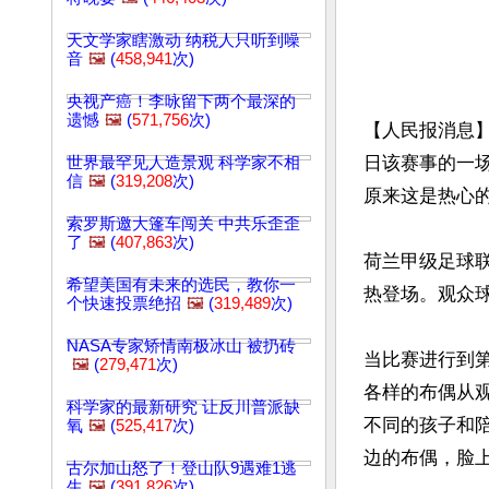
天文学家瞎激动 纳税人只听到噪
音
🖼️
(
458,941
次)
央视产癌！李咏留下两个最深的
遗憾
🖼️
(
571,756
次)
【人民报消息
日该赛事的一
世界最罕见人造景观 科学家不相
信
🖼️
(
319,208
次)
原来这是热心
索罗斯邀大篷车闯关 中共乐歪歪
了
🖼️
(
407,863
次)
荷兰甲级足球联赛
希望美国有未来的选民，教你一
热登场。观众球
个快速投票绝招
🖼️
(
319,489
次)
NASA专家矫情南极冰山 被扔砖
当比赛进行到
🖼️
(
279,471
次)
各样的布偶从
科学家的最新研究 让反川普派缺
不同的孩子和
氧
🖼️
(
525,417
次)
边的布偶，脸上
古尔加山怒了！登山队9遇难1逃
生
🖼️
(
391,826
次)