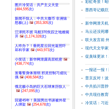
彩虹奇景！昭
图片冷笑话：共产主义天堂
(
484,595
次)
墨西哥记载巨
新闻不惊人：中共大撒币 非洲恼
怒极(上)
🖼️
(
353,305
次)
新华网泄天机
马云还没死哪
江泽民不抓 马航370失踪之地难揭
开
🖼️
(
1,174,328
次)
联大发言前 
人咋办？！垂死星云回光返照吓
现代天文学家
坏科学家
🖼️
(
443,973
次)
促臭味更浓！
小笑话：新华网泄露高层机密
🖼️
(
438,774
次)
一报还一报！
发毒誓身体渐弱 邪灵控制习成玩
偶
🖼️
(
408,584
次)
普京反对！波
中共掐川普脖
俄北极小岛的巨大石球来历惊人
🖼️
(
247,095
次)
中共现任教育
回避45年！美国男出书谈被外星
冷笑话：习近
人绑架
🖼️
(
254,678
次)