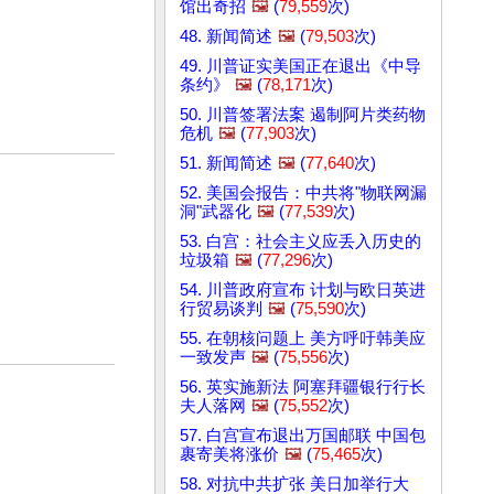
馆出奇招
🖼️
(
79,559
次)
48. 新闻简述
🖼️
(
79,503
次)
49. 川普证实美国正在退出《中导
条约》
🖼️
(
78,171
次)
50. 川普签署法案 遏制阿片类药物
危机
🖼️
(
77,903
次)
51. 新闻简述
🖼️
(
77,640
次)
52. 美国会报告：中共将"物联网漏
洞"武器化
🖼️
(
77,539
次)
53. 白宫：社会主义应丢入历史的
垃圾箱
🖼️
(
77,296
次)
54. 川普政府宣布 计划与欧日英进
行贸易谈判
🖼️
(
75,590
次)
55. 在朝核问题上 美方呼吁韩美应
一致发声
🖼️
(
75,556
次)
56. 英实施新法 阿塞拜疆银行行长
夫人落网
🖼️
(
75,552
次)
57. 白宫宣布退出万国邮联 中国包
裹寄美将涨价
🖼️
(
75,465
次)
58. 对抗中共扩张 美日加举行大