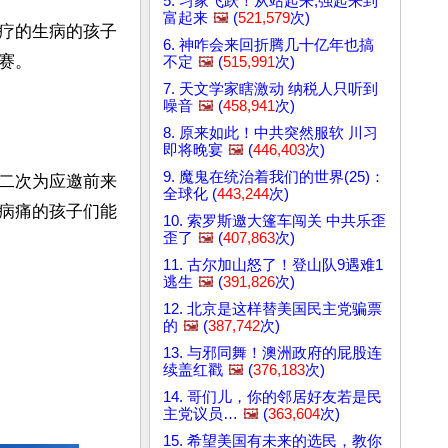
5. 习家飞跃！从站起来,强起来到
富起来
🖼️
(
521,579
次)
疗的生病的孩子
6. 神咋会来回折腾几十亿年也搞
。

不定
🖼️
(
515,991
次)
7. 天文学家瞎激动 纳税人只听到
噪音
🖼️
(
458,941
次)
8. 原来如此！中共突然服软 川习
即将晚宴
🖼️
(
446,403
次)
9. 魔鬼在统治着我们的世界(25)：
二次为应邀前来
全球化 (
443,244
次)
病痛的孩子们能
10. 索罗斯邀大篷车闯关 中共乐歪
歪了
🖼️
(
407,863
次)
11. 古尔加山怒了！登山队9遇难1
逃生
🖼️
(
391,826
次)
12. 北京是这样替美国民主党骗票
的
🖼️
(
387,742
次)
13. 与邪同舞！澳洲政府的屁股连
续盖红戳
🖼️
(
376,183
次)
14. 哥们儿，你的邻居好友若是民
主党议员…
🖼️
(
363,604
次)
15. 希望美国有未来的选民，教你