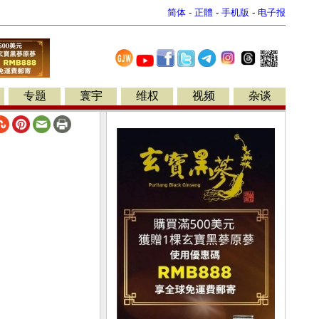
简体
-
正體
-
手机版
-
电子报
专题
寰宇
维权
视频
杂谈