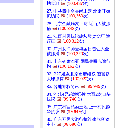
帖道歉
🖼️
(
100,437
次)
27. 中共四中全会尚未定 北京开始
抓访民
🖼️
(
100,360
次)
28. 北京金融难友上访 近百人被抓
捕
🖼️
(
100,342
次)
29. 江西村民抗议建垃圾焚烧厂 遭
镇压
🖼️
(
100,312
次)
30. 广州女律师受辱案目击证人全
被抓捕
🖼️
(
100,220
次)
31. 山东矿难21死 网民先曝光遭行
拘
🖼️
(
100,162
次)
32. P2P难友北京市府维权 遭警察
大肆抓捕
🖼️
(
100,020
次)
33. 各地维权简讯
🖼️
(
99,949
次)
34. 河北4兄弟遭强拆 大哥2次自杀
抗议
🖼️
(
99,746
次)
35. 广东村官私卖土地 上千村民静
坐抗议
🖼️
(
99,649
次)
36. 广东万民大游行抗议建危废物
中心
🖼️
(
98,686
次)