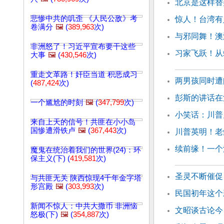
北京是这样替
悲惨中共的叽歪 《人民公敌》考
惊人！台湾有
卷满分
🖼️
(
389,963
次)
与邪同舞！澳
非洲怒了！习近平宣布要干这些
习家飞跃！从
大事
🖼️
(
430,546
次)
重走文革路！奸臣当道 积恶成习
两男孩同时遭
(
487,424
次)
彭斯的讲话在
一个尴尬的时刻
🖼️
(
347,799
次)
小笑话：川普
来自上天的信号！共匪在小小岛
国惨遭滑铁卢
🖼️
(
367,443
次)
川普英明！老
续前缘！一个
魔鬼在统治着我们的世界(24)：环
保主义(下) (
419,581
次)
圣灵不断催促
与共匪无关 陕西惊现4千年金字塔
形宫殿
🖼️
(
303,993
次)
民国初年这个
新闻不惊人：中共大撒币 非洲恼
文昭谈古论今
怒极(下)
🖼️
(
354,887
次)