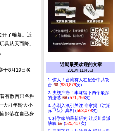
拉开了帷幕。近
玩具从天而降。


近期最受欢迎的文章
赛于8月19日炙
2018年11月5日
1. 惊人！台湾有人在配合中共攻
台
🖼️
(
930,879
次)
2. 央视产癌！李咏留下两个最深
接着有数百只各种
的遗憾
🖼️
(
571,756
次)
一大群年龄大小
3. 赤潮入澳引关注 专家揭《洪湖
赤卫队》真相 (
563,079
次)
捡起落在自己身
4. 科学家的最新研究 让反川普派
缺氧
🖼️
(
525,417
次)