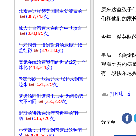
原来这些孩子
北京是这样替美国民主党骗票的
🖼️
(
387,742
次)
们和他们的家
惊人！台湾有人在配合中共攻台
🖼️
(
930,879
次)
今年，精英队
与邪同舞！澳洲政府的屁股连续
盖红戳
🖼️
(
376,183
次)
事后，飞燕诺
魔鬼在统治着我们的世界(25)：全
观看比赛的病
球化 (
443,244
次)
有一段快乐尽
习家飞跃！从站起来,强起来到富
起来
🖼️
(
521,579
次)
文章网址: http://w
打印机版
两男孩同时遭闪电击中 为何伤势
大不相同
🖼️
(
255,229
次)
彭斯的讲话在治疗习近平的"性
病"
🖼️
(
515,726
次)
分享至：
小笑话：川普见到习露出这种表
情
🖼️
(
600,546
次)