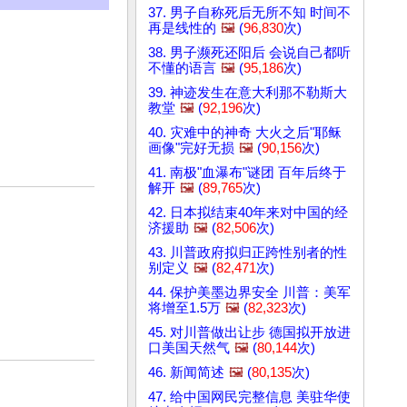
37. 男子自称死后无所不知 时间不
再是线性的
🖼️
(
96,830
次)
38. 男子濒死还阳后 会说自己都听
不懂的语言
🖼️
(
95,186
次)
39. 神迹发生在意大利那不勒斯大
教堂
🖼️
(
92,196
次)
40. 灾难中的神奇 大火之后"耶稣
画像"完好无损
🖼️
(
90,156
次)
41. 南极"血瀑布"谜团 百年后终于
解开
🖼️
(
89,765
次)
42. 日本拟结束40年来对中国的经
济援助
🖼️
(
82,506
次)
43. 川普政府拟归正跨性别者的性
别定义
🖼️
(
82,471
次)
44. 保护美墨边界安全 川普：美军
将增至1.5万
🖼️
(
82,323
次)
45. 对川普做出让步 德国拟开放进
口美国天然气
🖼️
(
80,144
次)
46. 新闻简述
🖼️
(
80,135
次)
47. 给中国网民完整信息 美驻华使