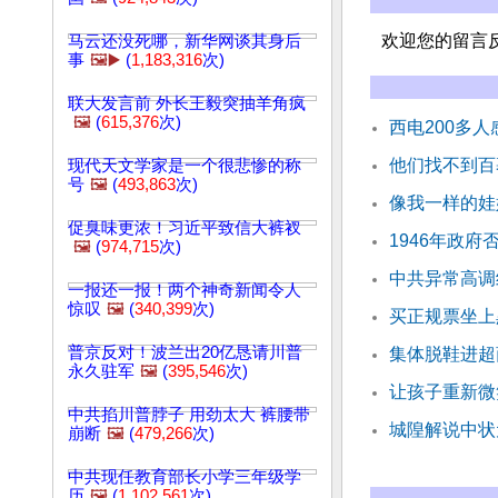
欢迎您的留言
马云还没死哪，新华网谈其身后
事
🖼️▶️
(
1,183,316
次)
联大发言前 外长王毅突抽羊角疯
🖼️
(
615,376
次)
西电200多
他们找不到百
现代天文学家是一个很悲惨的称
号
🖼️
(
493,863
次)
像我一样的娃
促臭味更浓！习近平致信大裤衩
1946年政
🖼️
(
974,715
次)
中共异常高调
一报还一报！两个神奇新闻令人
惊叹
🖼️
(
340,399
次)
买正规票坐上
普京反对！波兰出20亿恳请川普
集体脱鞋进超
永久驻军
🖼️
(
395,546
次)
让孩子重新微
中共掐川普脖子 用劲太大 裤腰带
城隍解说中状
崩断
🖼️
(
479,266
次)
中共现任教育部长小学三年级学
历
🖼️
(
1,102,561
次)