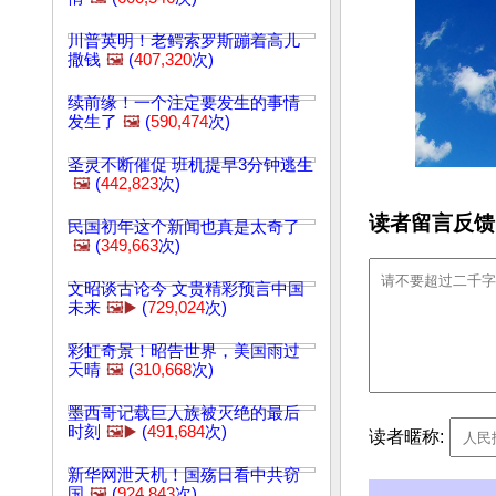
川普英明！老鳄索罗斯蹦着高儿
撒钱
🖼️
(
407,320
次)
续前缘！一个注定要发生的事情
发生了
🖼️
(
590,474
次)
圣灵不断催促 班机提早3分钟逃生
🖼️
(
442,823
次)
读者留言反馈
民国初年这个新闻也真是太奇了
🖼️
(
349,663
次)
文昭谈古论今 文贵精彩预言中国
未来
🖼️▶️
(
729,024
次)
彩虹奇景！昭告世界，美国雨过
天晴
🖼️
(
310,668
次)
墨西哥记载巨人族被灭绝的最后
时刻
🖼️▶️
(
491,684
次)
读者暱称:
新华网泄天机！国殇日看中共窃
国
🖼️
(
924,843
次)