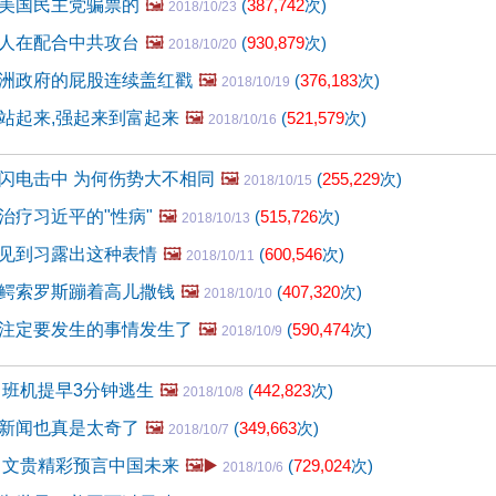
美国民主党骗票的
🖼️
(
387,742
次)
2018/10/23
人在配合中共攻台
🖼️
(
930,879
次)
2018/10/20
洲政府的屁股连续盖红戳
🖼️
(
376,183
次)
2018/10/19
站起来,强起来到富起来
🖼️
(
521,579
次)
2018/10/16
闪电击中 为何伤势大不相同
🖼️
(
255,229
次)
2018/10/15
治疗习近平的"性病"
🖼️
(
515,726
次)
2018/10/13
见到习露出这种表情
🖼️
(
600,546
次)
2018/10/11
鳄索罗斯蹦着高儿撒钱
🖼️
(
407,320
次)
2018/10/10
注定要发生的事情发生了
🖼️
(
590,474
次)
2018/10/9
 班机提早3分钟逃生
🖼️
(
442,823
次)
2018/10/8
新闻也真是太奇了
🖼️
(
349,663
次)
2018/10/7
 文贵精彩预言中国未来
🖼️▶️
(
729,024
次)
2018/10/6