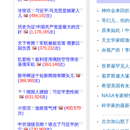
神咋会来回折
冷笑话：习近平:马克思是娘家人
儿
🖼️
(
494,192
次)
哥们儿，你的
历史为证:中国共产党是最大的汉
原来如此！中
奸
🖼️
(
1,178,165
次)
天文学家瞎激
天下奇闻！军机被叙击落 俄要以
国负责
🖼️
(
379,232
次)
央视产癌！李
乱套啦！叙利亚用俄防空导弹击
落俄军机
🖼️
(
363,148
次)
世界最罕见人
新华网这个短新闻很有嚼头儿
🖼️
索罗斯邀大篷
(
386,900
次)
希望美国有未
？！德国人嫖娼，习近平患性病
NASA专家
🖼️
(
631,924
次)
科学家的最新
小笑话：放政策气球
🖼️
(
400,579
次)
古尔加山怒了
中共顶级丑闻！谁点了习近平的
穴
🖼️
(
730,969
次)