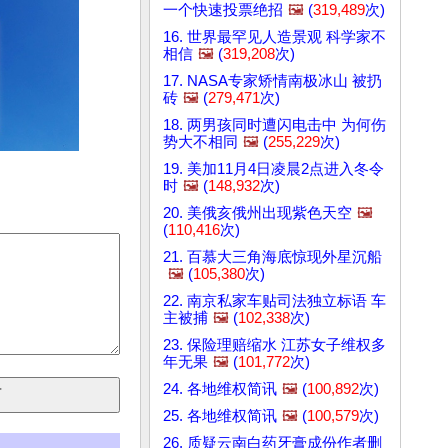
一个快速投票绝招
🖼️
(
319,489
次)
16. 世界最罕见人造景观 科学家不
相信
🖼️
(
319,208
次)
17. NASA专家矫情南极冰山 被扔
砖
🖼️
(
279,471
次)
18. 两男孩同时遭闪电击中 为何伤
势大不相同
🖼️
(
255,229
次)
19. 美加11月4日凌晨2点进入冬令
时
🖼️
(
148,932
次)
20. 美俄亥俄州出现紫色天空
🖼️
(
110,416
次)
21. 百慕大三角海底惊现外星沉船
🖼️
(
105,380
次)
22. 南京私家车贴司法独立标语 车
主被捕
🖼️
(
102,338
次)
23. 保险理赔缩水 江苏女子维权多
年无果
🖼️
(
101,772
次)
24. 各地维权简讯
🖼️
(
100,892
次)
25. 各地维权简讯
🖼️
(
100,579
次)
26. 质疑云南白药牙膏成份作者删