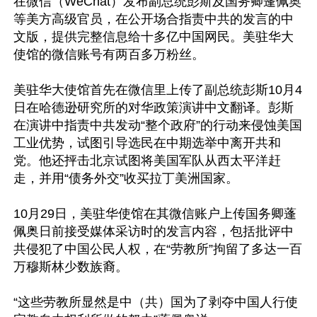
在微信（WeChat）发布副总统彭斯及国务卿蓬佩奥
等美方高级官员，在公开场合指责中共的发言的中
文版，提供完整信息给十多亿中国网民。美驻华大
使馆的微信账号有两百多万粉丝。

美驻华大使馆首先在微信里上传了副总统彭斯10月4
日在哈德逊研究所的对华政策演讲中文翻译。彭斯
在演讲中指责中共发动“整个政府”的行动来侵蚀美国
工业优势，试图引导选民在中期选举中离开共和
党。他还抨击北京试图将美国军队从西太平洋赶
走，并用“债务外交”收买拉丁美洲国家。

10月29日，美驻华使馆在其微信账户上传国务卿蓬
佩奥日前接受媒体采访时的发言内容，包括批评中
共侵犯了中国公民人权，在“劳教所”拘留了多达一百
万穆斯林少数族裔。

“这些劳教所显然是中（共）国为了剥夺中国人行使