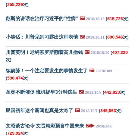
(
255,229
次)
彭斯的讲话在治疗习近平的"性病"
🖼️
(
515,726
次)
2018/10/13
小笑话：川普见到习露出这种表情
🖼️
(
600,546
次)
2018/10/11
川普英明！老鳄索罗斯蹦着高儿撒钱
🖼️
(
407,320
2018/10/10
次)
续前缘！一个注定要发生的事情发生了
🖼️
2018/10/9
(
590,474
次)
圣灵不断催促 班机提早3分钟逃生
🖼️
(
442,823
次)
2018/10/8
民国初年这个新闻也真是太奇了
🖼️
(
349,663
次)
2018/10/7
文昭谈古论今 文贵精彩预言中国未来
🖼️▶️
2018/10/6
(
729,024
次)