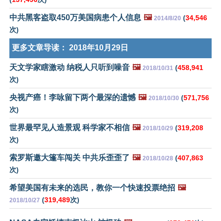
中共黑客盗取450万美国病患个人信息
🖼️
(
34,546
2014/8/20
次)
更多文章导读：
2018年10月29日
天文学家瞎激动 纳税人只听到噪音
🖼️
(
458,941
2018/10/31
次)
央视产癌！李咏留下两个最深的遗憾
🖼️
(
571,756
2018/10/30
次)
世界最罕见人造景观 科学家不相信
🖼️
(
319,208
2018/10/29
次)
索罗斯邀大篷车闯关 中共乐歪歪了
🖼️
(
407,863
2018/10/28
次)
希望美国有未来的选民，教你一个快速投票绝招
🖼️
(
319,489
次)
2018/10/27