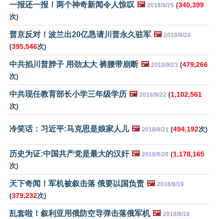
一报还一报！两个神奇新闻令人惊叹
🖼️
(
340,399
2018/9/25
次)
普京反对！波兰出20亿恳请川普永久驻军
🖼️
2018/9/24
(
395,546
次)
中共掐川普脖子 用劲太大 裤腰带崩断
🖼️
(
479,266
2018/9/23
次)
中共现任教育部长小学三年级学历
🖼️
(
1,102,561
2018/9/22
次)
冷笑话：习近平:马克思是娘家人儿
🖼️
(
494,192
次)
2018/9/21
历史为证:中国共产党是最大的汉奸
🖼️
(
1,178,165
2018/9/20
次)
天下奇闻！军机被叙击落 俄要以国负责
🖼️
2018/9/19
(
379,232
次)
乱套啦！叙利亚用俄防空导弹击落俄军机
🖼️
2018/9/18