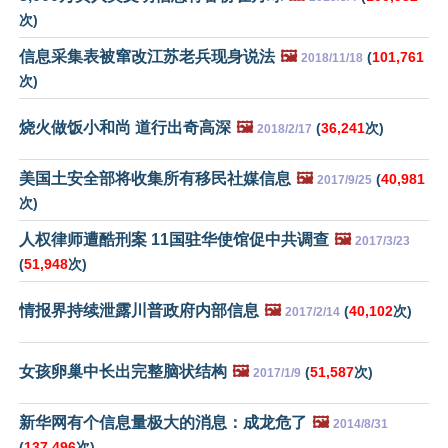
次)
信息采集表被窜改江苏老兵现身说法
🖼️
(
101,761
2018/11/18
次)
烧火做饭小和尚 道行出奇高深
🖼️
(
36,241
次)
2018/2/17
美国土安全部将收集所有移民社媒信息
🖼️
(
40,981
2017/9/25
次)
人权律师遭酷刑案 11国驻华使馆促中共调查
🖼️
2017/3/23
(
51,948
次)
情报界持续泄露川普政府内部信息
🖼️
(
40,102
次)
2017/2/14
女孩卵巢中长出完整脑状结构
🖼️
(
51,587
次)
2017/1/9
新华网有个信息量极大的消息：成龙危了
🖼️
2014/8/31
(
137,496
次)