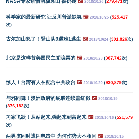
NASA专家矫情南极冰山 被扔砖
🖼️
(
279,471
次)
2018/10/26
科学家的最新研究 让反川普派缺氧
🖼️
(
525,417
2018/10/25
次)
古尔加山怒了！登山队9遇难1逃生
🖼️
(
391,826
次)
2018/10/24
北京是这样替美国民主党骗票的
🖼️
(
387,742
次)
2018/10/23
惊人！台湾有人在配合中共攻台
🖼️
(
930,879
次)
2018/10/20
与邪同舞！澳洲政府的屁股连续盖红戳
🖼️
2018/10/19
(
376,183
次)
习家飞跃！从站起来,强起来到富起来
🖼️
(
521,579
2018/10/16
次)
两男孩同时遭闪电击中 为何伤势大不相同
🖼️
2018/10/15