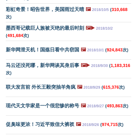
彩虹奇景！昭告世界，美国雨过天晴
🖼️
(
310,668
2018/10/5
次)
墨西哥记载巨人族被灭绝的最后时刻
🖼️▶️
2018/10/2
(
491,684
次)
新华网泄天机！国殇日看中共窃国
🖼️
(
924,843
次)
2018/10/1
马云还没死哪，新华网谈其身后事
🖼️▶️
(
1,183,316
2018/9/30
次)
联大发言前 外长王毅突抽羊角疯
🖼️
(
615,376
次)
2018/9/29
现代天文学家是一个很悲惨的称号
🖼️
(
493,863
次)
2018/9/27
促臭味更浓！习近平致信大裤衩
🖼️
(
974,715
次)
2018/9/26