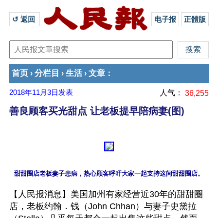
↺ 返回 
电子报
正體版
首页
分栏目
生活
文章
›
›
›
：
2018年11月3日
发表
人气：
36,255
善良顾客买光甜点 让老板提早陪病妻(图)
【人民报消息】美国加州有家经营近30年的甜甜圈
店，老板约翰．钱（John Chhan）与妻子史黛拉