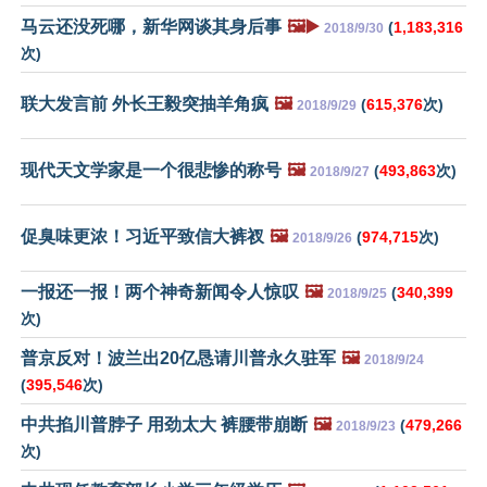
马云还没死哪，新华网谈其身后事
🖼️▶️
(
1,183,316
2018/9/30
次)
联大发言前 外长王毅突抽羊角疯
🖼️
(
615,376
次)
2018/9/29
现代天文学家是一个很悲惨的称号
🖼️
(
493,863
次)
2018/9/27
促臭味更浓！习近平致信大裤衩
🖼️
(
974,715
次)
2018/9/26
一报还一报！两个神奇新闻令人惊叹
🖼️
(
340,399
2018/9/25
次)
普京反对！波兰出20亿恳请川普永久驻军
🖼️
2018/9/24
(
395,546
次)
中共掐川普脖子 用劲太大 裤腰带崩断
🖼️
(
479,266
2018/9/23
次)