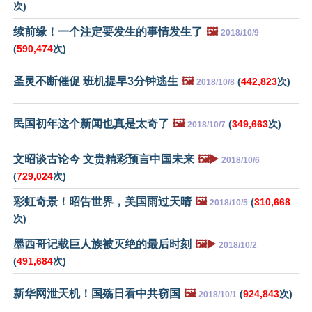
次)
续前缘！一个注定要发生的事情发生了
🖼️
2018/10/9
(
590,474
次)
圣灵不断催促 班机提早3分钟逃生
🖼️
(
442,823
次)
2018/10/8
民国初年这个新闻也真是太奇了
🖼️
(
349,663
次)
2018/10/7
文昭谈古论今 文贵精彩预言中国未来
🖼️▶️
2018/10/6
(
729,024
次)
彩虹奇景！昭告世界，美国雨过天晴
🖼️
(
310,668
2018/10/5
次)
墨西哥记载巨人族被灭绝的最后时刻
🖼️▶️
2018/10/2
(
491,684
次)
新华网泄天机！国殇日看中共窃国
🖼️
(
924,843
次)
2018/10/1