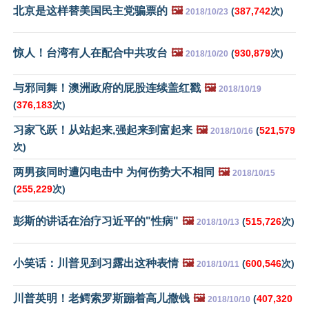
北京是这样替美国民主党骗票的
🖼️
(
387,742
次)
2018/10/23
惊人！台湾有人在配合中共攻台
🖼️
(
930,879
次)
2018/10/20
与邪同舞！澳洲政府的屁股连续盖红戳
🖼️
2018/10/19
(
376,183
次)
习家飞跃！从站起来,强起来到富起来
🖼️
(
521,579
2018/10/16
次)
两男孩同时遭闪电击中 为何伤势大不相同
🖼️
2018/10/15
(
255,229
次)
彭斯的讲话在治疗习近平的"性病"
🖼️
(
515,726
次)
2018/10/13
小笑话：川普见到习露出这种表情
🖼️
(
600,546
次)
2018/10/11
川普英明！老鳄索罗斯蹦着高儿撒钱
🖼️
(
407,320
2018/10/10