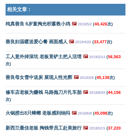
相关文章：
纯真善良 6岁童掏光积蓄救小鸡
🖼️
(
40,426
次)
2019/5/2
善良妇温暖送爱心餐 画面感人
🖼️
(
33,477
次)
2019/4/20
工人意外掉深坑 老板竟铲土把人活埋
🖼️
(
56,563
2019/2/14
次)
善良母女雪中送炭 展现人性光辉
🖼️
(
45,138
次)
2019/2/6
修车店老板为赚钱 马路抛刀片扎车胎
🖼️
(
44,156
2018/8/20
次)
火锅捞出8只蟑螂 老板感到纳闷
🖼️
(
45,098
次)
2018/6/8
新西兰最佳老板 掏钱带员工赴美旅行
🖼️
(
37,220
2018/5/15