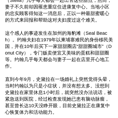
（Stella）几乎每天都会一起出售这些甜点，然而，
妻子不久前却因罹患重症住进康复中心。当地小区
的忠实顾客得知这一消息后，正以一种最甜蜜暖心
的方式来回报和帮助这对夫妇度过这个难关。

这个感人的事迹发生在加州的海豹滩（Seal Beac
h）。约翰夫妇在1979年以柬埔寨难民的身份移民美
国，并在10年后买下一家甜甜圈店“甜甜圈城市”（D
onut City），专门贩卖便宜又美味的蛋糕和甜甜圈
等。约翰几乎每天都会与妻子一起在店里开心地工
作。

直到今年9月，史黛拉在一场婚礼上突然觉得头晕，
当时约翰以为只是小症状，并没有想太多。没想到
史黛拉在家里休息1小时后，就突然没办法说话，被
紧急送到医院，经过检查发现她已患有脑动脉瘤，
甚至曾长达10天没睁开眼，目前史黛拉正在康复中
心恢复体力和活动能力。
