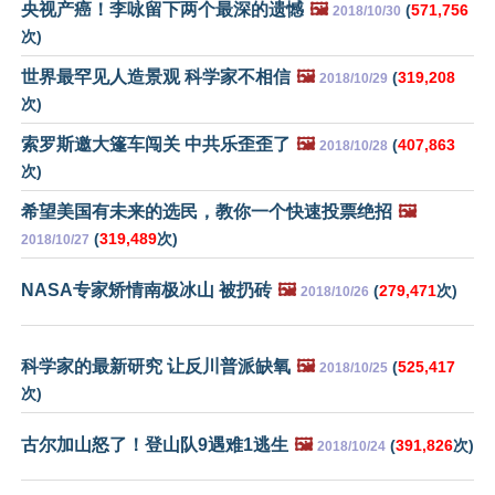
央视产癌！李咏留下两个最深的遗憾
🖼️
(
571,756
2018/10/30
次)
世界最罕见人造景观 科学家不相信
🖼️
(
319,208
2018/10/29
次)
索罗斯邀大篷车闯关 中共乐歪歪了
🖼️
(
407,863
2018/10/28
次)
希望美国有未来的选民，教你一个快速投票绝招
🖼️
(
319,489
次)
2018/10/27
NASA专家矫情南极冰山 被扔砖
🖼️
(
279,471
次)
2018/10/26
科学家的最新研究 让反川普派缺氧
🖼️
(
525,417
2018/10/25
次)
古尔加山怒了！登山队9遇难1逃生
🖼️
(
391,826
次)
2018/10/24