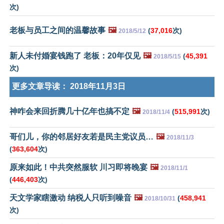
次)
老板与员工之间的温馨故事
🖼️
(
37,016
次)
2018/5/12
新人未付婚宴钱跑了 老板：20年仅见
🖼️
(
45,391
2018/5/15
次)
更多文章导读：
2018年11月3日
神咋会来回折腾几十亿年也搞不定
🖼️
(
515,991
次)
2018/11/4
哥们儿，你的邻居好友若是民主党议员…
🖼️
2018/11/3
(
363,604
次)
原来如此！中共突然服软 川习即将晚宴
🖼️
2018/11/1
(
446,403
次)
天文学家瞎激动 纳税人只听到噪音
🖼️
(
458,941
2018/10/31
次)