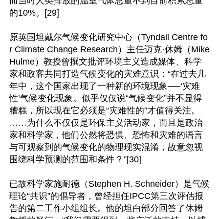
而当时人类排放的温室气体总量不到目前积累总量
的10%。[29]

原英国坦戴尔气候变化研究中心（Tyndall Centre fo
r Climate Change Research）主任迈克·休姆（Mike 
Hulme）教授曾撰文批评环境主义造成媒体、科学
家和政客共同打造气候变化的灾难意识：“在过去几
年中，这个国家出现了一种新的环境现象──‘灾难
性’气候变化现象。似乎仅仅说“气候变化”并不显得
糟糕，所以现在它必须是“灾难性的”才值得关注。
……为什么不仅仅是环保主义活动家，而且是政治
家和科学家，他们公然将恐惧、恐怖和灾难的语言
与可观察到的气候变化的物理现实混淆，故意忽视
围绕科学预测的范围和条件？”[30]

已故科学家施耐德（Stephen H. Schneider）是气候
理论“共识”的倡导者，曾经担任IPCC第三次评估报
告的第二工作小组组长。他的坦白部分回答了休姆