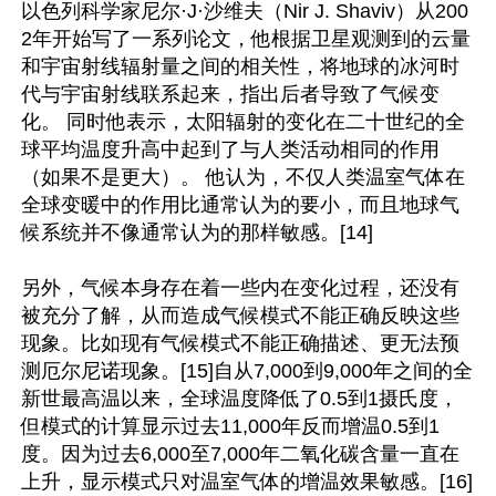
以色列科学家尼尔·J·沙维夫（Nir J. Shaviv）从200
2年开始写了一系列论文，他根据卫星观测到的云量
和宇宙射线辐射量之间的相关性，将地球的冰河时
代与宇宙射线联系起来，指出后者导致了气候变
化。 同时他表示，太阳辐射的变化在二十世纪的全
球平均温度升高中起到了与人类活动相同的作用
（如果不是更大）。 他认为，不仅人类温室气体在
全球变暖中的作用比通常认为的要小，而且地球气
候系统并不像通常认为的那样敏感。[14]

另外，气候本身存在着一些内在变化过程，还没有
被充分了解，从而造成气候模式不能正确反映这些
现象。比如现有气候模式不能正确描述、更无法预
测厄尔尼诺现象。[15]自从7,000到9,000年之间的全
新世最高温以来，全球温度降低了0.5到1摄氏度，
但模式的计算显示过去11,000年反而增温0.5到1
度。因为过去6,000至7,000年二氧化碳含量一直在
上升，显示模式只对温室气体的增温效果敏感。[16]