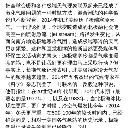
把全球变暖和各种极端天气现象联系起来已经成了
激化气候问题的一种时髦方法，迎合潮流的科学假
说也不断登台。2014年初北美经历了极端寒冷天
气。一个理论推测，全球变暖造成的北极融化会使
高空中的喷射急流（jet stream）路径发生变化，从
而向南方输送极地寒冷气团，造成极端寒冷的天气
更加频繁。这种和直觉相悖的推断当然更受媒体和
环保主义活动家的青睐：连极端寒冷都是气候变暖
惹的祸，岂不是让我们更有理由马上采取行动？但
事实上，长期气象记录表明，北美极端寒冷天气发
生的频率越来越低。2014年五名杰出的气候专家在
《科学》杂志刊登了一封联名信，反驳这种假说。
他们指出：在20世纪60年代早期，70年代末期（最
著名的是1977年），以及在1983年，当北极海冰比
现在更厚、更广的时候，冷空气爆发比今年（2014
年）冬天更严重。在50到100年的较长时间内，已经
确定的是，相对于美国各气象站的历史记录，极端
低温记录发生的频率已经降低。[24]
