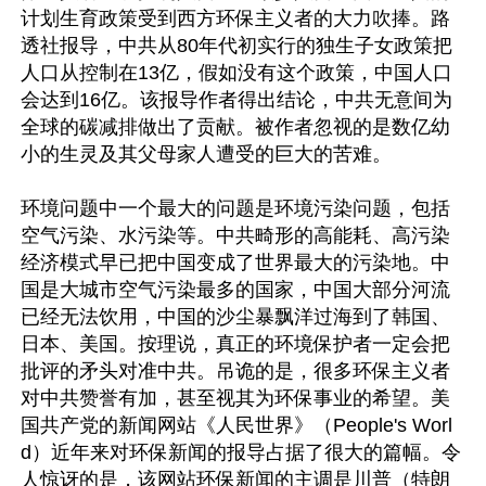
计划生育政策受到西方环保主义者的大力吹捧。路
透社报导，中共从80年代初实行的独生子女政策把
人口从控制在13亿，假如没有这个政策，中国人口
会达到16亿。该报导作者得出结论，中共无意间为
全球的碳减排做出了贡献。被作者忽视的是数亿幼
小的生灵及其父母家人遭受的巨大的苦难。

环境问题中一个最大的问题是环境污染问题，包括
空气污染、水污染等。中共畸形的高能耗、高污染
经济模式早已把中国变成了世界最大的污染地。中
国是大城市空气污染最多的国家，中国大部分河流
已经无法饮用，中国的沙尘暴飘洋过海到了韩国、
日本、美国。按理说，真正的环境保护者一定会把
批评的矛头对准中共。吊诡的是，很多环保主义者
对中共赞誉有加，甚至视其为环保事业的希望。美
国共产党的新闻网站《人民世界》（People's Worl
d）近年来对环保新闻的报导占据了很大的篇幅。令
人惊讶的是，该网站环保新闻的主调是川普（特朗