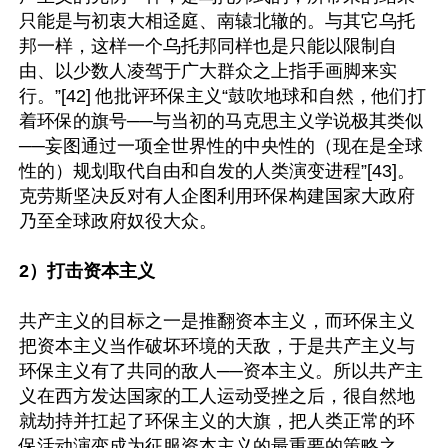
只能是与初衷大相迳庭、南辕北辙的。与其它乌托
邦一样，这样一个乌托邦同样也是只能以限制自
由、以少数人凌驾于广大群众之上指手画脚来实
行。”[42] 他批评环保主义“鼓吹地球和自然，他们打
着环保的旗号──与当初的马克思主义学说极其类似
──妄图通过一项全世界性的中央性的（现在是全球
性的）规划取代自由和自发的人类演变进程”[43]。
克劳斯坚决反对有人企图利用环保构建国家大政府
乃至全球政府奴役大众。

2）打击资本主义
共产主义的目标之一是推翻资本主义，而环保主义
把资本主义当作破坏环境的天敌，于是共产主义与
环保主义有了共同的敌人──资本主义。所以共产主
义在西方发达国家的工人运动受挫之后，很自然地
就劫持并扛起了环保主义的大旗，把人类正常的环
保活动演变成为征服资本主义的最重要的策略之