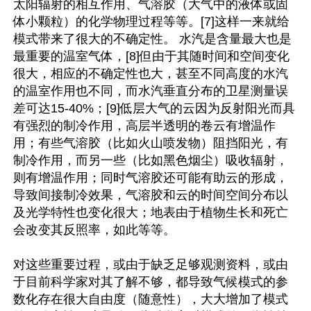
太阳辐射的相互作用、气溶胶（大气中的液体或固
体小颗粒）的化学物理过程等等。[7]这样一来就给
模式带来了很大的不确定性。 水汽是含量最大也是
最重要的温室气体，[8]但由于其随时间和空间变化
很大，相应的不确定性也大，甚至不同高度的水汽
的温室作用也不同，而水汽垂直分布的卫星测量误
差可达15-40%；[9]低层大气的云因为反射阳光而具
有强烈的制冷作用，高层半透明的卷云有增温作
用；有些气溶胶（比如火山喷发物）阻挡阳光，有
制冷作用，而另一些（比如黑色烟尘）吸收辐射，
则有增温作用；同时气溶胶还可能有助云的形成，
导致间接制冷效果，气溶胶和云的时间空间分布以
及光学特性也变化很大；地表由于植物生长和死亡
会改变其反照率，如此等等。

对这些重要过程，或由于缺乏足够观测资料，或由
于目前科学家对其了解不够，都导致气候模式的参
数化存在很大自由度（随意性），大大增加了模式