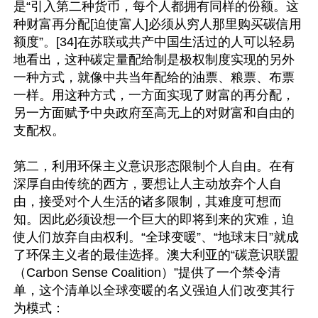
是“引入第二种货币，每个人都拥有同样的份额。这
种财富再分配[迫使富人]必须从穷人那里购买碳信用
额度”。[34]在苏联或共产中国生活过的人可以轻易
地看出，这种碳定量配给制是极权制度实现的另外
一种方式，就像中共当年配给的油票、粮票、布票
一样。用这种方式，一方面实现了财富的再分配，
另一方面赋予中央政府至高无上的对财富和自由的
支配权。

第二，利用环保主义意识形态限制个人自由。在有
深厚自由传统的西方，要想让人主动放弃个人自
由，接受对个人生活的诸多限制，其难度可想而
知。因此必须设想一个巨大的即将到来的灾难，迫
使人们放弃自由权利。“全球变暖”、“地球末日”就成
了环保主义者的最佳选择。澳大利亚的“碳意识联盟
（Carbon Sense Coalition）”提供了一个禁令清
单，这个清单以全球变暖的名义强迫人们改变其行
为模式：
