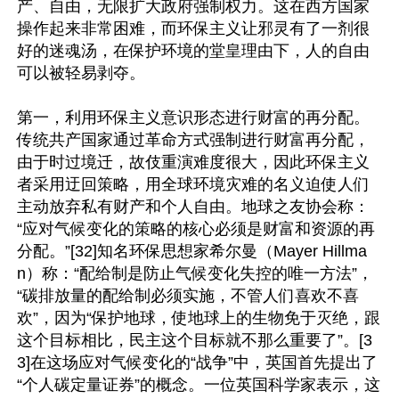
产、自由，无限扩大政府强制权力。这在西方国家
操作起来非常困难，而环保主义让邪灵有了一剂很
好的迷魂汤，在保护环境的堂皇理由下，人的自由
可以被轻易剥夺。

第一，利用环保主义意识形态进行财富的再分配。
传统共产国家通过革命方式强制进行财富再分配，
由于时过境迁，故伎重演难度很大，因此环保主义
者采用迂回策略，用全球环境灾难的名义迫使人们
主动放弃私有财产和个人自由。地球之友协会称：
“应对气候变化的策略的核心必须是财富和资源的再
分配。”[32]知名环保思想家希尔曼（Mayer Hillma
n）称：“配给制是防止气候变化失控的唯一方法”，
“碳排放量的配给制必须实施，不管人们喜欢不喜
欢”，因为“保护地球，使地球上的生物免于灭绝，跟
这个目标相比，民主这个目标就不那么重要了”。[3
3]在这场应对气候变化的“战争”中，英国首先提出了
“个人碳定量证券”的概念。一位英国科学家表示，这