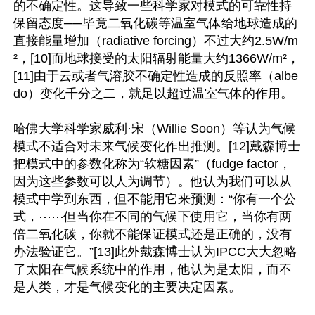
的不确定性。这导致一些科学家对模式的可靠性持
保留态度──毕竟二氧化碳等温室气体给地球造成的
直接能量增加（radiative forcing）不过大约2.5W/m
²，[10]而地球接受的太阳辐射能量大约1366W/m²，
[11]由于云或者气溶胶不确定性造成的反照率（albe
do）变化千分之二，就足以超过温室气体的作用。

哈佛大学科学家威利·宋（Willie Soon）等认为气候
模式不适合对未来气候变化作出推测。[12]戴森博士
把模式中的参数化称为“软糖因素”（fudge factor，
因为这些参数可以人为调节）。他认为我们可以从
模式中学到东西，但不能用它来预测：“你有一个公
式，⋯⋯但当你在不同的气候下使用它，当你有两
倍二氧化碳，你就不能保证模式还是正确的，没有
办法验证它。”[13]此外戴森博士认为IPCC大大忽略
了太阳在气候系统中的作用，他认为是太阳，而不
是人类，才是气候变化的主要决定因素。
