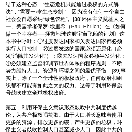
结了这种心态：“生态危机只能通过极权的方式解
决”，“需要一种‘生态专制’”，因为没有任何一个自由
社会会自愿采纳“绿色议程”。[38]环保主义奠基人之
一、美国学者保罗·埃里希（Paul Ehrlich）在《如何
做一个幸存者──拯救地球这艘宇宙飞船的计划》这
本书中呼吁：①过度发达国家和欠发达国家都必须
实行人口控制；②过度发达的国家必须还原化（必
须“消除其发达化”）；③欠发达国家必须半发达化；
④必须建立监督和调节世界体系的程序规则，不断
努力维持人口、资源和环境之间的最优平衡。[39]事
实上，除了一个全球性的极权政府，任何政府和组
织都不可能有如此之大的权力。这等于利用环保旗
号鼓吹建立全球极权政府。

第五，利用环保主义意识形态鼓吹中共制度优越
论，为共产极权唱赞歌。由于人口增长意味着使用
更多的资源，排放更多的碳，产生更多的垃圾，环
保主义者鼓吹控制人口甚至减少人口。因此中共的