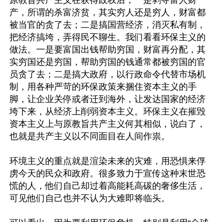
产，所谓的杀富济贫，其实穷人还是穷人，财富都
被当官的贪了去；二是搞国营经济，消灭私有制，
把经济搞垮，弄得民不聊生。我们看看环保主义的
做法。一是要富国出钱帮助穷国，财富再分配，其
实穷国还是穷国，帮助穷国的钱通常都被穷国的官
员贪了去；二是搞大政府，以行政命令代替市场机
制，用各种严苛的环保政策来捆住资本主义的手
脚，让企业关停或者迁到海外，让发达国家的经济
垮下来，从经济上削弱资本主义。环保主义在摧毁
资本主义上与原教旨共产主义何其相似，说白了，
也就是共产主义以不同面目在人间作祟。

环境主义的重点就是渲染未来的灾难，用恐惧来俘
虏今天的民众和政府。很多致力于宣传这种末世恐
慌的人，他们自己却过着高能耗高碳的奢侈生活，
可见他们自己也并不认为大难即将临头。
