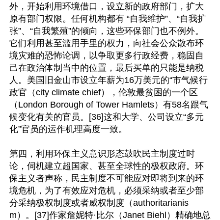
外，开始利用环境借口，设立新的政府部门，扩大
原有部门权限。任何机构都有 “自我维护”、“自我扩
张”、“自我繁殖”的倾向，这些环保部门也不例外。
它们利用甚至滥用手里的权力，向社会公众散布环
境灾难的恐怖论调，以争取更多行政经费，稳固自
己在政治体制当中的位置，最后买单的只能是纳税
人。美国旧金山市设立年薪为16万美元的“市气候行
政官（city climate chief），伦敦最贫困的一个区
（London Borough of Tower Hamlets）有58名跟气
候变化有关的官员。[36]这和大学、公司设立“多元
化”官员的运作机理高度一致。

第四，利用环保主义意识形态鼓吹民主制度过时
论，伺机建立超国家、甚至全球性的极权政府。环
保主义者声称，民主制度不可能应对即将到来的环
境危机，为了有效应对危机，必须采纳或者至少部
分采纳极权制度或者威权制度（authoritarianis
m）。[37]作家詹妮特·比尔（Janet Biehl）精确地总