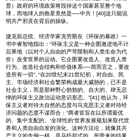
普）政府的环境政策将毁掉这个国家甚至整个地
球，而地球人的救星竟然是──中共！[40]这只能说
明共产邪灵在背后的操纵。

捷克前总统、经济学家克劳斯在《环保的暴政》一
书中睿智地指出：“环保主义是一种企图激进地不计
后果地（以对个人自由的严苛限制和人类生命为代
价）改变世界的运动。它企图要改造人、改造人类
行为、改造社会结构和价值体系──简而言之，要改
造所有一切”, “在20世纪末21世纪初，对自由、民
主、市场经济和社会繁荣构成最大威胁的，已不是
社会主义，而是那种野心勃勃的、自大的、肆无忌
惮的环保主义政治运动意识形态。”[41] 他认为，环
保主义者对待大自然的态度与马克思主义者对待经
济问题的态度不谋而合：“两者皆旨在以所谓最优
的、集中支配的、‘全球性的’世界发展规划来取代世
界和人类自由自发的演化。这种方法论，就像其共
产主义的先例一样，是乌托邦式的，所带来的结果