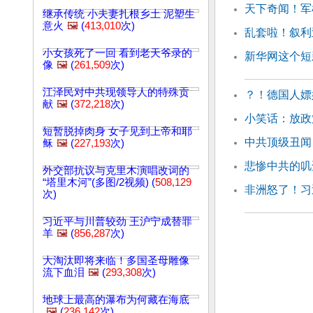
天下奇闻！军
继承传统 小夫妻扎根乡土 泥塑生
意火
🖼️
(
413,010
次)
乱套啦！叙利
小女孩死了一回 看到老天爷录的
新华网这个短
像
🖼️
(
261,509
次)
江泽民对中共现领导人的特殊贡
？！德国人嫖
献
🖼️
(
372,218
次)
小笑话：放政
短暂脱掉肉身 女子见到上帝和耶
中共顶级丑闻
稣
🖼️
(
227,193
次)
悲惨中共的叽
外交部抗议与克里木演唱改词的
“塔里木河”(多图/2视频) (
508,129
非洲怒了！习
次)
习近平与川普较劲 王沪宁成替罪
羊
🖼️
(
856,287
次)
大淘汰即将来临！多国圣母雕像
流下血泪
🖼️
(
293,308
次)
地球上最高的瀑布为何藏在海底
🖼️
(
236,142
次)