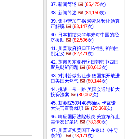
37. 新闻简述
🖼️
(
85,475
次)
38. 新闻简述
🖼️
(
84,150
次)
39. 集中营加车祸 濒死体验让她真
正解脱
🖼️
(
83,147
次)
40. 日本拟结束40年来对中国的经
济援助
🖼️
(
82,506
次)
41. 川普政府拟归正跨性别者的性
别定义
🖼️
(
82,471
次)
42. 蓬佩奥东亚行访日朝韩中四国
聚焦朝鲜问题
🖼️
(
80,613
次)
43. 对川普做出让步 德国拟开放进
口美国天然气
🖼️
(
80,144
次)
44. 挑战一带一路 美国会通过扩大
投资法案
🖼️
(
80,062
次)
45. 获参院50对48票确认 卡瓦诺
大法官宣誓就职
🖼️
(
79,368
次)
46. 响应国际法院裁决 美宣布终止
美伊友好条约
🖼️
(
78,360
次)
47. 川普证实美国正在退出《中导
条约》
🖼️
(
78,171
次)