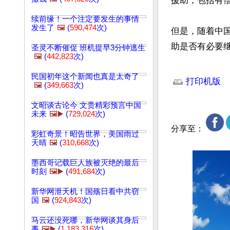
援助，包括有
续前缘！一个注定要发生的事情
发生了
🖼️
(
590,474
次)
但是，随着中
助是否有必要
圣灵不断催促 班机提早3分钟逃生
🖼️
(
442,823
次)
文章网址: http://w
民国初年这个新闻也真是太奇了
打印机版
🖼️
(
349,663
次)
文昭谈古论今 文贵精彩预言中国
未来
🖼️▶️
(
729,024
次)
分享至：
彩虹奇景！昭告世界，美国雨过
天晴
🖼️
(
310,668
次)
墨西哥记载巨人族被灭绝的最后
时刻
🖼️▶️
(
491,684
次)
新华网泄天机！国殇日看中共窃
国
🖼️
(
924,843
次)
马云还没死哪，新华网谈其身后
事
🖼️▶️
(
1,183,316
次)