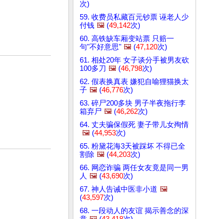
次)
59. 收费员私藏百元钞票 诬老人少
付钱
🖼️
(
49,142
次)
60. 高铁缺车厢变站票 只赔一
句"不好意思"
🖼️
(
47,120
次)
61. 相处20年 女子谈分手被男友砍
100多刀
🖼️
(
46,798
次)
62. 假表换真表 嫌犯自喻狸猫换太
子
🖼️
(
46,776
次)
63. 碎尸200多块 男子半夜拖行李
箱弃尸
🖼️
(
46,262
次)
64. 丈夫骗保假死 妻子带儿女殉情
🖼️
(
44,953
次)
65. 粉黛花海3天被踩坏 不得已全
割除
🖼️
(
44,203
次)
66. 网恋诈骗 两任女友竟是同一男
人
🖼️
(
43,690
次)
67. 神人告诫中医非小道
🖼️
(
43,597
次)
68. 一段动人的友谊 揭示善念的深
意
🖼️
(
43,418
次)