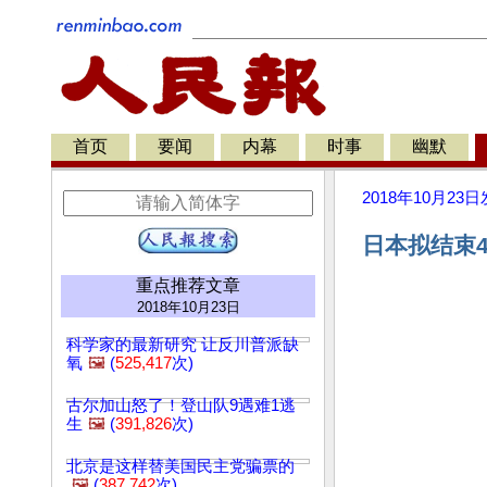
首页
要闻
内幕
时事
幽默
2018年10月23日
日本拟结束4
重点推荐文章
2018年10月23日
科学家的最新研究 让反川普派缺
氧
🖼️
(
525,417
次)
古尔加山怒了！登山队9遇难1逃
生
🖼️
(
391,826
次)
北京是这样替美国民主党骗票的
🖼️
(
387,742
次)