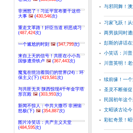
与邪同舞！澳
非洲怒了！习近平宣布要干这些
大事
🖼️
(
430,546
次)
习家飞跃！从
重走文革路！奸臣当道 积恶成习
(
487,424
次)
两男孩同时遭
彭斯的讲话在
一个尴尬的时刻
🖼️
(
347,799
次)
小笑话：川普
来自上天的信号！共匪在小小岛
国惨遭滑铁卢
🖼️
(
367,443
次)
川普英明！老
魔鬼在统治着我们的世界(24)：环
保主义(下) (
419,581
次)
续前缘！一个
与共匪无关 陕西惊现4千年金字塔
圣灵不断催促
形宫殿
🖼️
(
303,993
次)
民国初年这个
新闻不惊人：中共大撒币 非洲恼
文昭谈古论今
怒极(下)
🖼️
(
354,887
次)
彩虹奇景！昭
图片冷笑话：共产主义天堂
(
484,595
次)