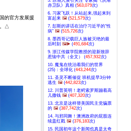
5. 赤潮入澳引关注 专家揭《洪湖
赤卫队》真相 (
563,079
次)
6. 习家飞跃！从站起来,强起来到
国的官方发展援
富起来
🖼️
(
521,579
次)
7. 彭斯的讲话在治疗习近平的"性
。△
病"
🖼️
(
515,726
次)
8. 墨西哥记载巨人族被灭绝的最
后时刻
🖼️▶️
(
491,684
次)
9. 浙江传媒学院教授的迎新致辞
惹恼中共（全文） (
457,932
次)
10. 魔鬼在统治着我们的世界
(25)：全球化 (
443,244
次)
11. 圣灵不断催促 班机提早3分钟
逃生
🖼️
(
442,823
次)
12. 川普英明！老鳄索罗斯蹦着高
儿撒钱
🖼️
(
407,320
次)
13. 北京是这样替美国民主党骗票
的
🖼️
(
387,742
次)
14. 与邪同舞！澳洲政府的屁股连
续盖红戳
🖼️
(
376,183
次)
15. 民国初年这个新闻也真是太奇