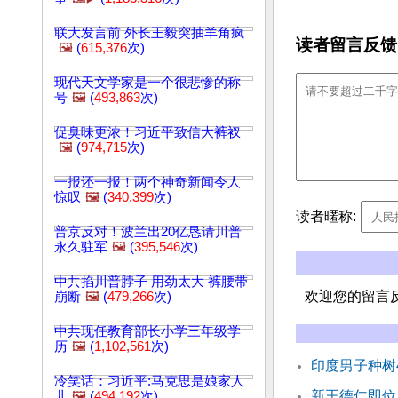
联大发言前 外长王毅突抽羊角疯
读者留言反馈
🖼️
(
615,376
次)
现代天文学家是一个很悲惨的称
号
🖼️
(
493,863
次)
促臭味更浓！习近平致信大裤衩
🖼️
(
974,715
次)
一报还一报！两个神奇新闻令人
惊叹
🖼️
(
340,399
次)
读者暱称:
普京反对！波兰出20亿恳请川普
永久驻军
🖼️
(
395,546
次)
中共掐川普脖子 用劲太大 裤腰带
欢迎您的留言
崩断
🖼️
(
479,266
次)
中共现任教育部长小学三年级学
历
🖼️
(
1,102,561
次)
印度男子种树
冷笑话：习近平:马克思是娘家人
新王德仁即位
儿
🖼️
(
494,192
次)