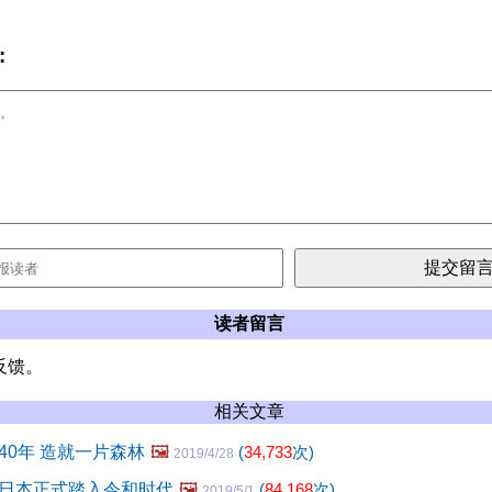
:
读者留言
反馈。
相关文章
40年 造就一片森林
🖼️
(
34,733
次)
2019/4/28
日本正式踏入令和时代
🖼️
(
84,168
次)
2019/5/1