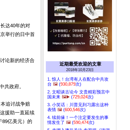
长达40年的对
北京举行的日中首
场讨论新的经济合
近期最受欢迎的文章
2018年10月23日
1. 惊人！台湾有人在配合中共攻
台
🖼️
(
930,879
次)
中共政府。

2. 文昭谈古论今 文贵精彩预言中
国未来
🖼️▶️
(
729,024
次)
日本追讨战争赔
3. 小笑话：川普见到习露出这种
表情
🖼️
(
600,546
次)
而这援助一直延续
4. 续前缘！一个注定要发生的事
89亿美元）的
情发生了
🖼️
(
590,474
次)