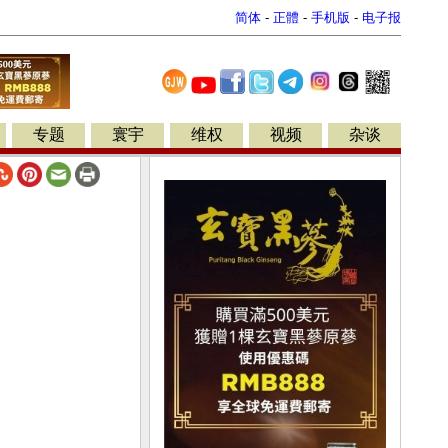
简体
-
正體
-
手机版
-
电子报
专题
寰宇
维权
视频
杂谈