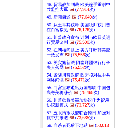
48. 贸易战加制裁 欧美连手重创中
共监控大军
🖼️
(
77,914
次)
49. 新闻简述
🖼️
(
77,640
次)
50. 从土耳其获释 美国牧师获川普
在白宫接见
🖼️
(
76,126
次)
51. 川普政府宣布 计划与欧日英进
行贸易谈判
🖼️
(
75,590
次)
52. 在朝核问题上 美方呼吁韩美应
一致发声
🖼️
(
75,556
次)
53. 英实施新法 阿塞拜疆银行行长
夫人落网
🖼️
(
75,552
次)
54. 紧随川普政府 欧盟拟对抗中共
网络间谍
🖼️
(
75,471
次)
55. 白宫宣布退出万国邮联 中国包
裹寄美将涨价
🖼️
(
75,465
次)
56. 川普欲将美墨加协议作为贸易
协议新模式
🖼️
(
73,727
次)
57. 五眼情报联盟联合德日 加强对
抗中共渗透
🖼️
(
73,635
次)
58. 自杀者死后下地狱
🖼️
(
50,013