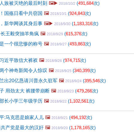
人族被灭绝的最后时刻
🖼️▶️
(
491,684
次)
2018/10/2
！国殇日看中共窃国
🖼️
(
924,843
次)
2018/10/1
，新华网谈其身后事
🖼️▶️
(
1,183,316
次)
2018/9/30
外长王毅突抽羊角疯
🖼️
(
615,376
次)
2018/9/29
是一个很悲惨的称号
🖼️
(
493,863
次)
2018/9/27
习近平致信大裤衩
🖼️
(
974,715
次)
2018/9/26
两个神奇新闻令人惊叹
🖼️
(
340,399
次)
2018/9/25
兰出20亿恳请川普永久驻军
🖼️
(
395,546
次)
2018/9/24
子 用劲太大 裤腰带崩断
🖼️
(
479,266
次)
2018/9/23
部长小学三年级学历
🖼️
(
1,102,561
次)
2018/9/22
平:马克思是娘家人儿
🖼️
(
494,192
次)
2018/9/21
国共产党是最大的汉奸
🖼️
(
1,178,165
次)
2018/9/20