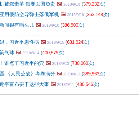
机被叙击落 俄要以国负责
🖼️
(
379,232
次)
2018/9/19
亚用俄防空导弹击落俄军机
🖼️
(
363,148
次)
2018/9/18
新闻很有嚼头儿
🖼️
(
386,900
次)
2018/9/16
娼，习近平患性病
🖼️
(
631,924
次)
2018/9/15
策气球
🖼️
(
400,579
次)
2018/9/14
！谁点了习近平的穴
🖼️
(
730,969
次)
2018/9/13
歪 《人民公敌》考卷满分
🖼️
(
389,963
次)
2018/9/12
近平宣布要干这些大事
🖼️
(
430,546
次)
2018/9/11