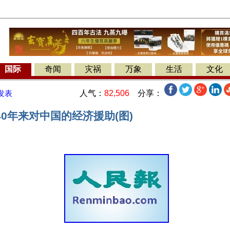
国际
奇闻
灾祸
万象
生活
文化
人气：
82,506
分享：
发表
0年来对中国的经济援助(图)