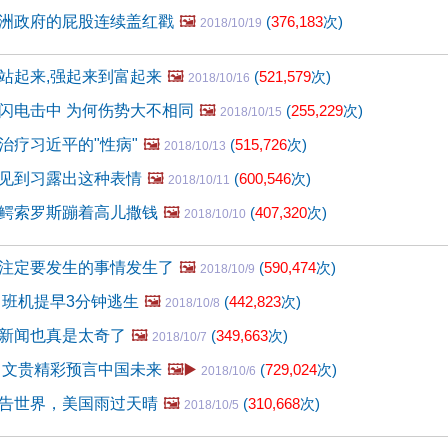
洲政府的屁股连续盖红戳
🖼️
(
376,183
次)
2018/10/19
站起来,强起来到富起来
🖼️
(
521,579
次)
2018/10/16
闪电击中 为何伤势大不相同
🖼️
(
255,229
次)
2018/10/15
治疗习近平的"性病"
🖼️
(
515,726
次)
2018/10/13
见到习露出这种表情
🖼️
(
600,546
次)
2018/10/11
鳄索罗斯蹦着高儿撒钱
🖼️
(
407,320
次)
2018/10/10
注定要发生的事情发生了
🖼️
(
590,474
次)
2018/10/9
 班机提早3分钟逃生
🖼️
(
442,823
次)
2018/10/8
新闻也真是太奇了
🖼️
(
349,663
次)
2018/10/7
 文贵精彩预言中国未来
🖼️▶️
(
729,024
次)
2018/10/6
告世界，美国雨过天晴
🖼️
(
310,668
次)
2018/10/5