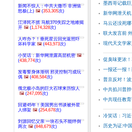
墨西哥记载巨
新闻不惊人：中共大撒币 非洲恼
怒极(上)
🖼️
(
353,305
次)
新华网泄天机
江泽民不抓 马航370失踪之地难揭
马云还没死哪
开
🖼️
(
1,174,328
次)
联大发言前 
人咋办？！垂死星云回光返照吓
现代天文学家
坏科学家
🖼️
(
443,973
次)
小笑话：新华网泄露高层机密
🖼️
促臭味更浓！
(
438,774
次)
一报还一报！
发毒誓身体渐弱 邪灵控制习成玩
偶
🖼️
(
408,584
次)
普京反对！波
俄北极小岛的巨大石球来历惊人
中共掐川普脖
🖼️
(
247,095
次)
中共现任教育
回避45年！美国男出书谈被外星
人绑架
🖼️
(
254,678
次)
冷笑话：习近
刘源回忆父亲 一块石头不能绊倒
历史为证:中
两次
🖼️
(
848,679
次)