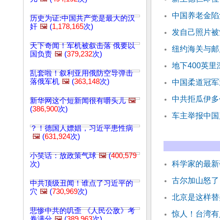
中国养老金陷
历史为证:中国共产党是最大的汉
奸
🖼️
(
1,178,165
次)
发自己照片被
天下奇闻！军机被叙击落 俄要以
纽约海关与邮
国负责
🖼️
(
379,232
次)
地下400英
乱套啦！叙利亚用俄防空导弹击
落俄军机
🖼️
(
363,148
次)
中国柔道冠军
中共拒瓜伊多
新华网这个短新闻很有嚼头儿
🖼️
(
386,900
次)
车主举报中国
？！德国人嫖娼，习近平患性病
🖼️
(
631,924
次)
小笑话：放政策气球
🖼️
(
400,579
科学家的最新
次)
古尔加山怒了
中共顶级丑闻！谁点了习近平的
穴
🖼️
(
730,969
次)
北京是这样替
悲惨中共的叽歪 《人民公敌》考
惊人！台湾有
卷满分
🖼️
(
389,963
次)