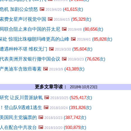
危机 加剧公众愤怒
🖼️
(
41,615
次)
2019/4/20
索费女星声讨视觉中国
🖼️
(
95,329
次)
2019/4/15
局联合阻止来自中国的芬太尼
🖼️
(
80,656
次)
2019/4/8
里深处 惊现比珠穆朗玛峰更高的山峰
🖼️
(
85,828
次)
2019/4/1
遭遇种种不堪 维权无门
🖼️
(
95,604
次)
2019/3/30
代表美洲开发银行撤中国会议
🖼️
(
76,626
次)
2019/3/23
产奥迪车含致癌毒素
🖼️
(
43,389
次)
2019/3/9
更多文章导读：
2018年10月23日
研究 让反川普派缺氧
🖼️
(
525,417
次)
2018/10/25
！登山队9遇难1逃生
🖼️
(
391,826
次)
2018/10/24
美国民主党骗票的
🖼️
(
387,742
次)
2018/10/23
人在配合中共攻台
🖼️
(
930,879
次)
2018/10/20