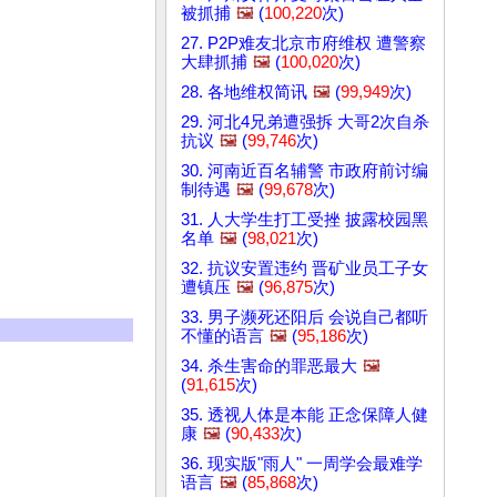
被抓捕
🖼️
(
100,220
次)
27. P2P难友北京市府维权 遭警察
大肆抓捕
🖼️
(
100,020
次)
28. 各地维权简讯
🖼️
(
99,949
次)
29. 河北4兄弟遭强拆 大哥2次自杀
抗议
🖼️
(
99,746
次)
30. 河南近百名辅警 市政府前讨编
制待遇
🖼️
(
99,678
次)
31. 人大学生打工受挫 披露校园黑
名单
🖼️
(
98,021
次)
32. 抗议安置违约 晋矿业员工子女
遭镇压
🖼️
(
96,875
次)
33. 男子濒死还阳后 会说自己都听
不懂的语言
🖼️
(
95,186
次)
34. 杀生害命的罪恶最大
🖼️
(
91,615
次)
35. 透视人体是本能 正念保障人健
康
🖼️
(
90,433
次)
36. 现实版"雨人" 一周学会最难学
语言
🖼️
(
85,868
次)