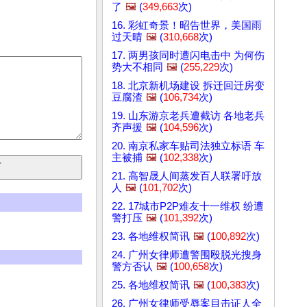
了
🖼️
(
349,663
次)
16. 彩虹奇景！昭告世界，美国雨
过天晴
🖼️
(
310,668
次)
17. 两男孩同时遭闪电击中 为何伤
势大不相同
🖼️
(
255,229
次)
18. 北京新机场建设 拆迁回迁房变
豆腐渣
🖼️
(
106,734
次)
19. 山东游京老兵遭截访 各地老兵
齐声援
🖼️
(
104,596
次)
20. 南京私家车贴司法独立标语 车
主被捕
🖼️
(
102,338
次)
21. 高智晟人间蒸发百人联署吁放
人
🖼️
(
101,702
次)
22. 17城市P2P难友十一维权 纷遭
警打压
🖼️
(
101,392
次)
23. 各地维权简讯
🖼️
(
100,892
次)
24. 广州女律师遭警围殴脱光搜身
警方否认
🖼️
(
100,658
次)
25. 各地维权简讯
🖼️
(
100,383
次)
26. 广州女律师受辱案目击证人全