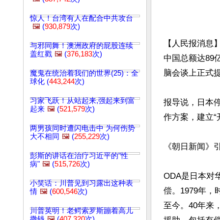
惊人！台湾有人在配合中共攻台
🖼️
(
930,879
次)
【人民报消息】
与邪同舞！澳洲政府的屁股连续
盖红戳
🖼️
(
376,183
次)
中国总额达89
脑会谈上正式提
魔鬼在统治着我们的世界(25)：全
球化 (
443,244
次)
习家飞跃！从站起来,强起来到富
报导说，日本
起来
🖼️
(
521,579
次)
作方案，建立“
两男孩同时遭闪电击中 为何伤势
大不相同
🖼️
(
255,229
次)
《朝日新闻》
彭斯的讲话在治疗习近平的"性
病"
🖼️
(
515,726
次)
ODA是日本对
小笑话：川普见到习露出这种表
偿。1979年
情
🖼️
(
600,546
次)
至今。40年来
川普英明！老鳄索罗斯蹦着高儿
撒钱
🖼️
(
407,320
次)