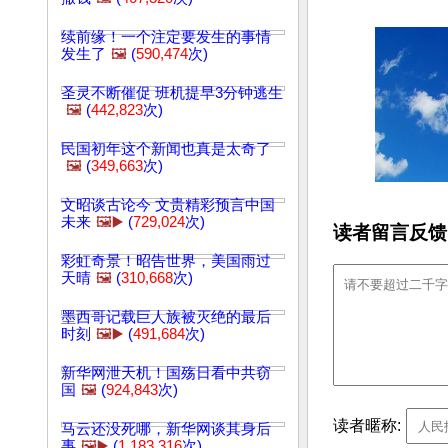
续前缘！一个注定要发生的事情
发生了
🖼️
(
590,474
次)
圣灵不断催促 班机提早3分钟逃生
🖼️
(
442,823
次)
民国初年这个新闻也真是太奇了
🖼️
(
349,663
次)
文昭谈古论今 文贵精彩预言中国
未来
🖼️▶️
(
729,024
次)
读者留言反馈
彩虹奇景！昭告世界，美国雨过
天晴
🖼️
(
310,668
次)
墨西哥记载巨人族被灭绝的最后
时刻
🖼️▶️
(
491,684
次)
新华网泄天机！国殇日看中共窃
国
🖼️
(
924,843
次)
读者暱称:
马云还没死哪，新华网谈其身后
事
🖼️▶️
(
1,183,316
次)