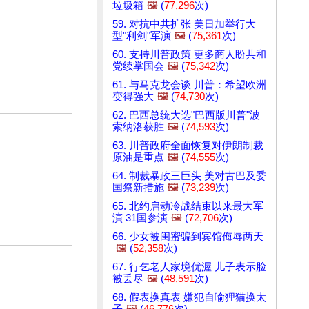
垃圾箱
🖼️
(
77,296
次)
59. 对抗中共扩张 美日加举行大
型"利剑"军演
🖼️
(
75,361
次)
60. 支持川普政策 更多商人盼共和
党续掌国会
🖼️
(
75,342
次)
61. 与马克龙会谈 川普：希望欧洲
变得强大
🖼️
(
74,730
次)
62. 巴西总统大选"巴西版川普"波
索纳洛获胜
🖼️
(
74,593
次)
63. 川普政府全面恢复对伊朗制裁
原油是重点
🖼️
(
74,555
次)
64. 制裁暴政三巨头 美对古巴及委
国祭新措施
🖼️
(
73,239
次)
65. 北约启动冷战结束以来最大军
演 31国参演
🖼️
(
72,706
次)
66. 少女被闺蜜骗到宾馆侮辱两天
🖼️
(
52,358
次)
67. 行乞老人家境优渥 儿子表示脸
被丢尽
🖼️
(
48,591
次)
68. 假表换真表 嫌犯自喻狸猫换太
子
🖼️
(
46,776
次)