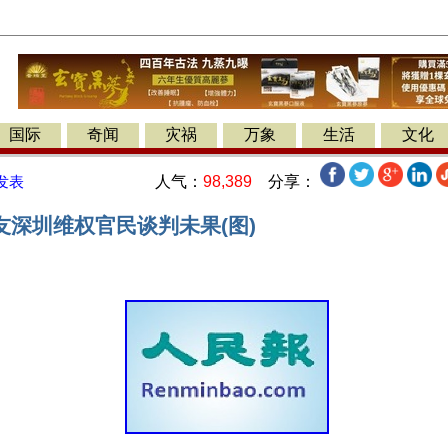
国际
奇闻
灾祸
万象
生活
文化
人气：
98,389
分享：
发表
友深圳维权官民谈判未果(图)