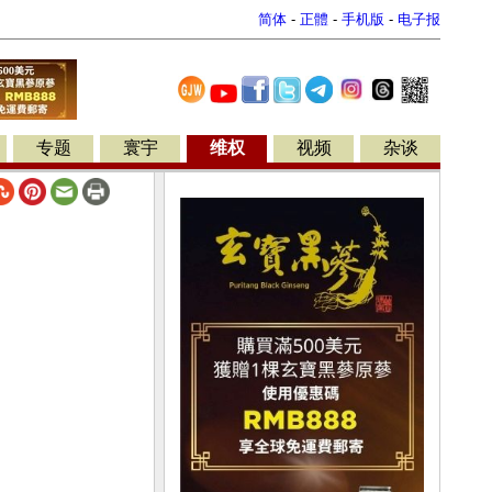
简体
-
正體
-
手机版
-
电子报
专题
寰宇
维权
视频
杂谈