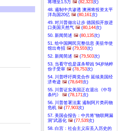
将增至1.5万
🖼️
(
82,323
次)
48. 遏制中共渗透 澳洲将投资太平
洋岛国20亿
🖼️
(
80,161
次)
49. 对川普做出让步 德国拟开放进
口美国天然气
🖼️
(
80,144
次)
50. 新闻简述
🖼️
(
80,135
次)
51. 给中国网民完整信息 美驻华使
馆出奇招
🖼️
(
79,559
次)
52. 新闻简述
🖼️
(
79,503
次)
53. 当看守也是谋杀帮凶 94岁纳粹
份子受审
🖼️
(
78,753
次)
54. 川普呼吁两党合作 延续美国经
济奇迹
🖼️
(
78,649
次)
55. 川普证实美国正在退出《中导
条约》
🖼️
(
78,171
次)
56. 川普签署法案 遏制阿片类药物
危机
🖼️
(
77,903
次)
57. 美国会报告：中共将"物联网漏
洞"武器化
🖼️
(
77,539
次)
58. 白宫：社会主义应丢入历史的