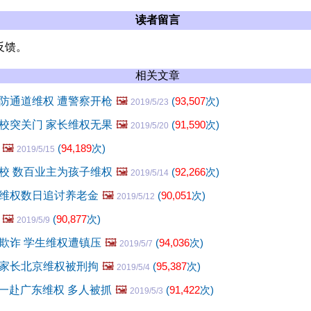
读者留言
反馈。
相关文章
防通道维权 遭警察开枪
🖼️
(
93,507
次)
2019/5/23
校突关门 家长维权无果
🖼️
(
91,590
次)
2019/5/20
🖼️
(
94,189
次)
2019/5/15
校 数百业主为孩子维权
🖼️
(
92,266
次)
2019/5/14
维权数日追讨养老金
🖼️
(
90,051
次)
2019/5/12
🖼️
(
90,877
次)
2019/5/9
欺诈 学生维权遭镇压
🖼️
(
94,036
次)
2019/5/7
家长北京维权被刑拘
🖼️
(
95,387
次)
2019/5/4
五一赴广东维权 多人被抓
🖼️
(
91,422
次)
2019/5/3