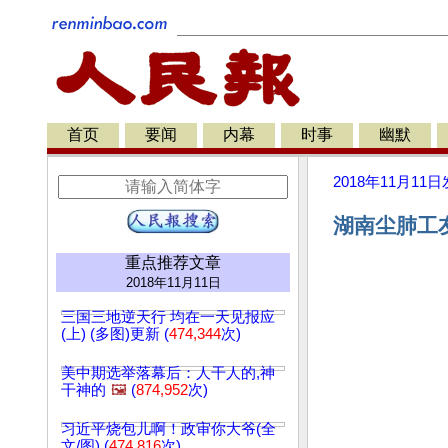
首页
要闻
内幕
时事
幽默
2018年11月11日
湖南尘肺工
重点推荐文章
2018年11月11日
三国三地逆天行 均在一天见报应
(上) (多图)更新 (
474,344
次)
美中期选举落幕后：人干人的,神
干神的
🖼️
(
874,952
次)
习近平烧包儿啊！政审你大爷(全
文/图) (
474,816
次)