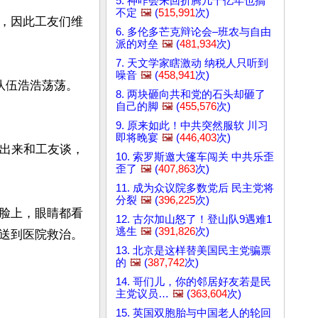
5. 神咋会来回折腾几十亿年也搞
不定
🖼️
(
515,991
次)
，因此工友们维
6. 多伦多芒克辩论会–班农与自由
派的对垒
🖼️
(
481,934
次)
7. 天文学家瞎激动 纳税人只听到
噪音
🖼️
(
458,941
次)
队伍浩浩荡荡。
8. 两块砸向共和党的石头却砸了
自己的脚
🖼️
(
455,576
次)
9. 原来如此！中共突然服软 川习
即将晚宴
🖼️
(
446,403
次)
会出来和工友谈，
10. 索罗斯邀大篷车闯关 中共乐歪
歪了
🖼️
(
407,863
次)
11. 成为众议院多数党后 民主党将
分裂
🖼️
(
396,225
次)
脸上，眼睛都看
12. 古尔加山怒了！登山队9遇难1
逃生
🖼️
(
391,826
次)
送到医院救治。

13. 北京是这样替美国民主党骗票
的
🖼️
(
387,742
次)
14. 哥们儿，你的邻居好友若是民
主党议员…
🖼️
(
363,604
次)
15. 英国双胞胎与中国老人的轮回