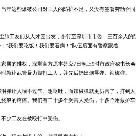
，当年这些爆破公司对工人的防护不足，又没有签署劳动合同
，尘肺工友们从人才园出发，步行至深圳市市委，三百余人的
：“我们要吃饭！我们要看病！”队伍后面有警察跟着。

及家属的维权，深圳官方原本答应7日晚上9时市政府秘书长
小时就让武警暴力殴打工人，并先后扔出烟雾弹、辣椒弹。

催泪弹让人喘不过气、想呕吐，而辣椒弹就更厉害了，打到人
火烧般的疼痛。我们有二十多个受害人受伤，十多个用救护车
不少工友在被殴打中受伤。
