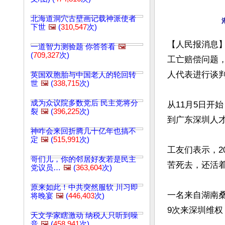
北海道洞穴古壁画记载神派使者
下世
🖼️
(
310,547
次)
【人民报消息】
一道智力测验题 你答答看
🖼️
(
709,327
次)
工亡赔偿问题
人代表进行谈判
英国双胞胎与中国老人的轮回转
世
🖼️
(
338,715
次)
成为众议院多数党后 民主党将分
从11月5日开
裂
🖼️
(
396,225
次)
到广东深圳人才
神咋会来回折腾几十亿年也搞不
定
🖼️
(
515,991
次)
工友们表示，2
哥们儿，你的邻居好友若是民主
苦死去，还活着
党议员…
🖼️
(
363,604
次)
原来如此！中共突然服软 川习即
一名来自湖南
将晚宴
🖼️
(
446,403
次)
9次来深圳维权
天文学家瞎激动 纳税人只听到噪
音
🖼️
(
458,941
次)