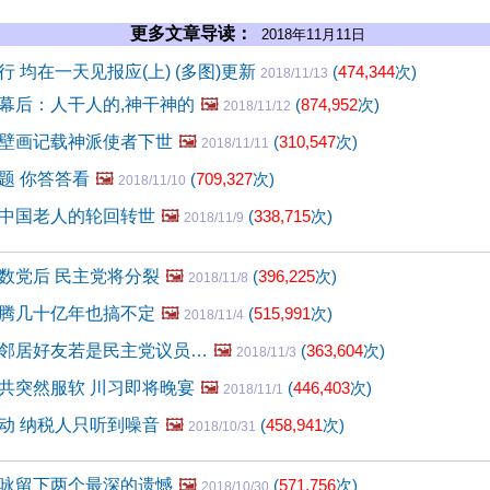
更多文章导读：
2018年11月11日
 均在一天见报应(上) (多图)更新
(
474,344
次)
2018/11/13
幕后：人干人的,神干神的
🖼️
(
874,952
次)
2018/11/12
壁画记载神派使者下世
🖼️
(
310,547
次)
2018/11/11
题 你答答看
🖼️
(
709,327
次)
2018/11/10
中国老人的轮回转世
🖼️
(
338,715
次)
2018/11/9
数党后 民主党将分裂
🖼️
(
396,225
次)
2018/11/8
腾几十亿年也搞不定
🖼️
(
515,991
次)
2018/11/4
邻居好友若是民主党议员…
🖼️
(
363,604
次)
2018/11/3
共突然服软 川习即将晚宴
🖼️
(
446,403
次)
2018/11/1
动 纳税人只听到噪音
🖼️
(
458,941
次)
2018/10/31
咏留下两个最深的遗憾
🖼️
(
571,756
次)
2018/10/30