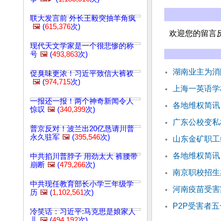
联大发言前 外长王毅突抽羊角疯
🖼️
(
615,376
次)
欢迎您的留言
现代天文学家是一个很悲惨的称
号
🖼️
(
493,863
次)
湖南业主为消
促臭味更浓！习近平致信大裤衩
🖼️
(
974,715
次)
上海一英语学
一报还一报！两个神奇新闻令人
各地维权简讯
惊叹
🖼️
(
340,399
次)
广东公校变私
普京反对！波兰出20亿恳请川普
永久驻军
🖼️
(
395,546
次)
山东金矿职工
各地维权简讯
中共掐川普脖子 用劲太大 裤腰带
崩断
🖼️
(
479,266
次)
南京职校招生
中共现任教育部长小学三年级学
河南疫苗受害
历
🖼️
(
1,102,561
次)
P2P受害者
冷笑话：习近平:马克思是娘家人
儿
🖼️
(
494,192
次)