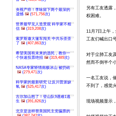
另有工友透露
央视产癌！李咏留下两个最深的
遗憾
🖼️
(
571,756
次)
权困难。

世界最罕见人造景观 科学家不相
信
🖼️
(
319,208
次)
11月7日上午
索罗斯邀大篷车闯关 中共乐歪歪
工友们喊出口号
了
🖼️
(
407,863
次)
希望美国有未来的选民，教你一
对于尘肺工友
个快速投票绝招
🖼️
(
319,489
次)
然而不倒半个
NASA专家矫情南极冰山 被扔砖
🖼️
(
279,471
次)
一名工友说，
科学家的最新研究 让反川普派缺
不到了，感觉
氧
🖼️
(
525,417
次)
古尔加山怒了！登山队9遇难1逃
现场视频显示，
生
🖼️
(
391,826
次)
北京是这样替美国民主党骗票的
🖼️
(
387,742
次)