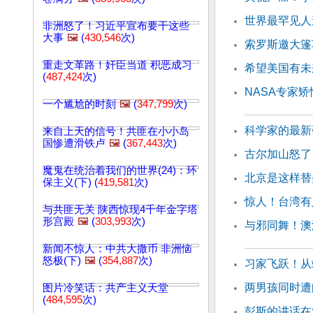
世界最罕见人
非洲怒了！习近平宣布要干这些
大事
🖼️
(
430,546
次)
索罗斯邀大篷
重走文革路！奸臣当道 积恶成习
希望美国有未
(
487,424
次)
NASA专家
一个尴尬的时刻
🖼️
(
347,799
次)
科学家的最新
来自上天的信号！共匪在小小岛
国惨遭滑铁卢
🖼️
(
367,443
次)
古尔加山怒了
魔鬼在统治着我们的世界(24)：环
北京是这样替
保主义(下) (
419,581
次)
惊人！台湾有
与共匪无关 陕西惊现4千年金字塔
形宫殿
🖼️
(
303,993
次)
与邪同舞！澳
新闻不惊人：中共大撒币 非洲恼
怒极(下)
🖼️
(
354,887
次)
习家飞跃！从
两男孩同时遭
图片冷笑话：共产主义天堂
(
484,595
次)
彭斯的讲话在