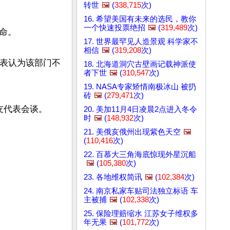
转世
🖼️
(
338,715
次)
16. 希望美国有未来的选民，教你
一个快速投票绝招
🖼️
(
319,489
次)
。

17. 世界最罕见人造景观 科学家不
相信
🖼️
(
319,208
次)
代表认为该部门不
18. 北海道洞穴古壁画记载神派使
者下世
🖼️
(
310,547
次)
19. NASA专家矫情南极冰山 被扔
砖
🖼️
(
279,471
次)
代表会谈。

20. 美加11月4日凌晨2点进入冬令
时
🖼️
(
148,932
次)
21. 美俄亥俄州出现紫色天空
🖼️
(
110,416
次)
22. 百慕大三角海底惊现外星沉船
🖼️
(
105,380
次)
23. 各地维权简讯
🖼️
(
102,384
次)
24. 南京私家车贴司法独立标语 车
主被捕
🖼️
(
102,338
次)
25. 保险理赔缩水 江苏女子维权多
年无果
🖼️
(
101,772
次)