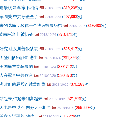
造景观 科学家不相信
🖼️
(
319,208
次)
2018/10/29
车闯关 中共乐歪歪了
🖼️
(
407,863
次)
2018/10/28
来的选民，教你一个快速投票绝招
🖼️
(
319,489
次)
2018/10/27
矫情南极冰山 被扔砖
🖼️
(
279,471
次)
2018/10/26
研究 让反川普派缺氧
🖼️
(
525,417
次)
2018/10/25
！登山队9遇难1逃生
🖼️
(
391,826
次)
2018/10/24
美国民主党骗票的
🖼️
(
387,742
次)
2018/10/23
人在配合中共攻台
🖼️
(
930,879
次)
2018/10/20
洲政府的屁股连续盖红戳
🖼️
(
376,183
次)
2018/10/19
站起来,强起来到富起来
🖼️
(
521,579
次)
2018/10/16
闪电击中 为何伤势大不相同
🖼️
(
255,229
次)
2018/10/15
治疗习近平的"性病"
🖼️
(
515,726
次)
2018/10/13