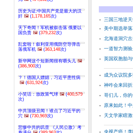
历史为证:中国共产党是最大的汉
奸
🖼️
(
1,178,165
次)
三国三地逆天行
天下奇闻！军机被叙击落 俄要以
美中期选举落
国负责
🖼️
(
379,232
次)
北海道洞穴古
乱套啦！叙利亚用俄防空导弹击
一道智力测验
落俄军机
🖼️
(
363,148
次)
英国双胞胎与
新华网这个短新闻很有嚼头儿
🖼️
(
386,900
次)
成为众议院多
？！德国人嫖娼，习近平患性病
🖼️
(
631,924
次)
神咋会来回折
小笑话：放政策气球
🖼️
(
400,579
哥们儿，你的
次)
原来如此！中
中共顶级丑闻！谁点了习近平的
天文学家瞎激
穴
🖼️
(
730,969
次)
悲惨中共的叽歪 《人民公敌》考
央视产癌！李
卷满分
🖼️
(
389,963
次)