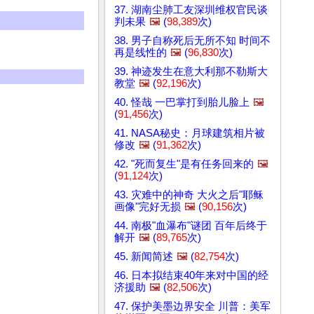
37. 湖南尘肺工友深圳维权官民谈
判未果
🖼️
(
98,389
次)
38. 男子自称死后无所不知 时间不
再是线性的
🖼️
(
96,830
次)
39. 神迹发生在意大利那不勒斯大
教堂
🖼️
(
92,196
次)
40. 怪哉 一巴掌打到胎儿脸上
🖼️
(
91,456
次)
41. NASA秘史：月球建筑相片被
修改
🖼️
(
91,362
次)
42. "死而复生"是有任务回来的
🖼️
(
91,124
次)
43. 灾难中的神奇 大火之后"耶稣
画像"完好无损
🖼️
(
90,156
次)
44. 南极"血瀑布"谜团 百年后终于
解开
🖼️
(
89,765
次)
45. 新闻简述
🖼️
(
82,754
次)
46. 日本拟结束40年来对中国的经
济援助
🖼️
(
82,506
次)
47. 保护美墨边界安全 川普：美军