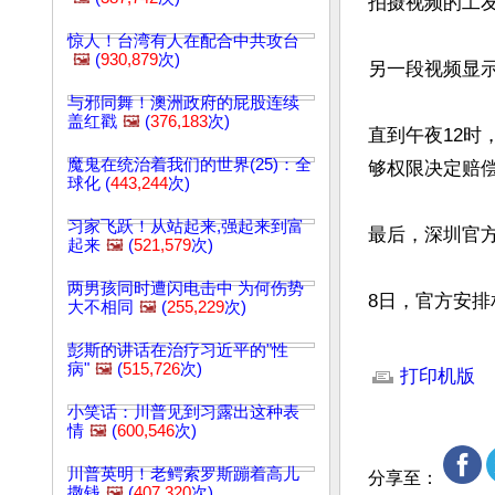
拍摄视频的工友
惊人！台湾有人在配合中共攻台
🖼️
(
930,879
次)
另一段视频显
与邪同舞！澳洲政府的屁股连续
盖红戳
🖼️
(
376,183
次)
直到午夜12
魔鬼在统治着我们的世界(25)：全
够权限决定赔偿
球化 (
443,244
次)
习家飞跃！从站起来,强起来到富
最后，深圳官方
起来
🖼️
(
521,579
次)
两男孩同时遭闪电击中 为何伤势
8日，官方安
大不相同
🖼️
(
255,229
次)
文章网址: http://w
彭斯的讲话在治疗习近平的"性
病"
🖼️
(
515,726
次)
打印机版
小笑话：川普见到习露出这种表
情
🖼️
(
600,546
次)
川普英明！老鳄索罗斯蹦着高儿
分享至：
撒钱
🖼️
(
407,320
次)