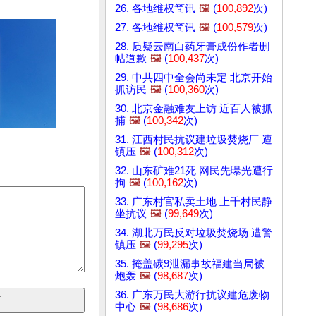
26. 各地维权简讯
🖼️
(
100,892
次)
27. 各地维权简讯
🖼️
(
100,579
次)
28. 质疑云南白药牙膏成份作者删
帖道歉
🖼️
(
100,437
次)
29. 中共四中全会尚未定 北京开始
抓访民
🖼️
(
100,360
次)
30. 北京金融难友上访 近百人被抓
捕
🖼️
(
100,342
次)
31. 江西村民抗议建垃圾焚烧厂 遭
镇压
🖼️
(
100,312
次)
32. 山东矿难21死 网民先曝光遭行
拘
🖼️
(
100,162
次)
33. 广东村官私卖土地 上千村民静
坐抗议
🖼️
(
99,649
次)
34. 湖北万民反对垃圾焚烧场 遭警
镇压
🖼️
(
99,295
次)
35. 掩盖碳9泄漏事故福建当局被
炮轰
🖼️
(
98,687
次)
36. 广东万民大游行抗议建危废物
中心
🖼️
(
98,686
次)