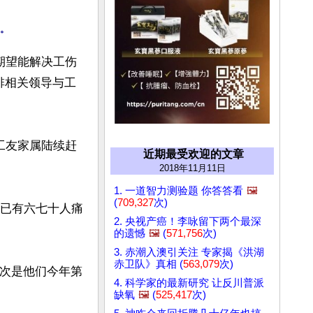
期望能解决工伤
排相关领导与工
工友家属陆续赶
近期最受欢迎的文章
2018年11月11日
1. 一道智力测验题 你答答看
🖼️
(
709,327
次)
来已有六七十人痛
2. 央视产癌！李咏留下两个最深
的遗憾
🖼️
(
571,756
次)
3. 赤潮入澳引关注 专家揭《洪湖
赤卫队》真相 (
563,079
次)
这次是他们今年第
4. 科学家的最新研究 让反川普派
缺氧
🖼️
(
525,417
次)