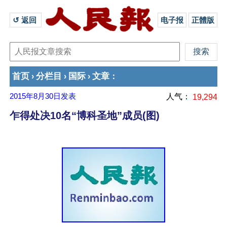
↺ 返回 
电子报
正體版
首页
分栏目
国际
文章
›
›
›
：
2015年8月30日
发表
人气：
19,294
乍得处决10名“博科圣地”成员(图)