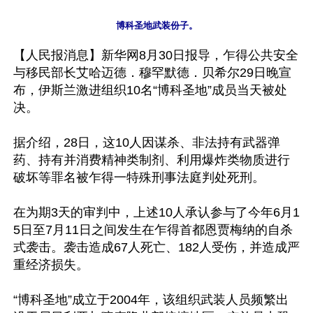
【人民报消息】新华网8月30日报导，乍得公共安全
与移民部长艾哈迈德．穆罕默德．贝希尔29日晚宣
布，伊斯兰激进组织10名“博科圣地”成员当天被处
决。

据介绍，28日，这10人因谋杀、非法持有武器弹
药、持有并消费精神类制剂、利用爆炸类物质进行
破坏等罪名被乍得一特殊刑事法庭判处死刑。

在为期3天的审判中，上述10人承认参与了今年6月1
5日至7月11日之间发生在乍得首都恩贾梅纳的自杀
式袭击。袭击造成67人死亡、182人受伤，并造成严
重经济损失。

“博科圣地”成立于2004年，该组织武装人员频繁出