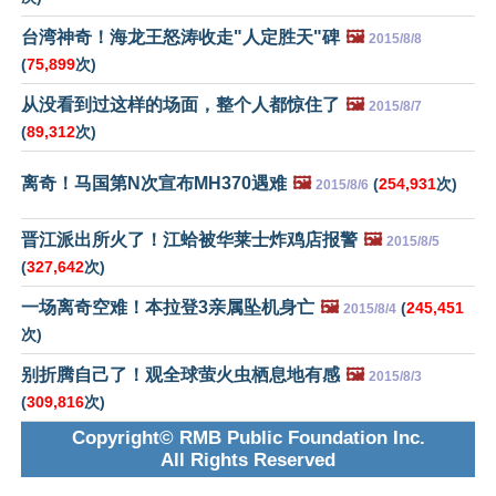
台湾神奇！海龙王怒涛收走"人定胜天"碑
🖼️
2015/8/8
(
75,899
次)
从没看到过这样的场面，整个人都惊住了
🖼️
2015/8/7
(
89,312
次)
离奇！马国第N次宣布MH370遇难
🖼️
(
254,931
次)
2015/8/6
晋江派出所火了！江蛤被华莱士炸鸡店报警
🖼️
2015/8/5
(
327,642
次)
一场离奇空难！本拉登3亲属坠机身亡
🖼️
(
245,451
2015/8/4
次)
别折腾自己了！观全球萤火虫栖息地有感
🖼️
2015/8/3
(
309,816
次)
Copyright© RMB Public Foundation Inc.
All Rights Reserved