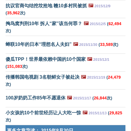
抗议官商勾结挖坟抢地 赣10多村民被抓
🖼️
2015/12/9
(
35,962
次)
掏鸟窝判刑10年 拆人“家”该当何罪？
🖼️
(
62,494
2015/12/5
次)
蝉联10年的日本“理想名人夫妇”
🖼️
(
33,589
次)
2015/11/30
傻瓜TPP！世界最依赖中国的10个国家
🖼️
2015/12/1
(
151,083
次)
传播韩国电视剧 3名朝鲜女子被处决
🖼️
(
24,479
2015/11/19
次)
100岁奶奶工作85年不愿退休
🖼️
(
26,844
次)
2015/11/17
小女孩的10个前世经历让人大吃一惊
🖼️
(
29,825
2015/11/13
次)
更多文章导读：
2015年8月30日