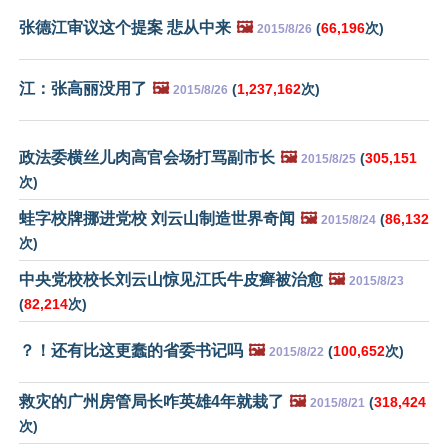
张德江审议这个提案 悲从中来
🖼️
(
66,196
次)
2015/8/26
江：张高丽没用了
🖼️
(
1,237,162
次)
2015/8/26
政法委横丝儿肉高官会场打骂副市长
🖼️
(
305,151
2015/8/25
次)
蛙字校牌挪进党校 刘云山制造世界奇闻
🖼️
(
86,132
2015/8/24
次)
中央党校校长刘云山惊见江氏牛皮癣被治愈
🖼️
2015/8/23
(
82,214
次)
？！还有比这更蠢的省委书记吗
🖼️
(
100,652
次)
2015/8/22
救灾的广州房管局长咋英雄4年就栽了
🖼️
(
318,424
2015/8/21
次)