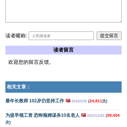
读者暱称:
读者留言
欢迎您的留言反馈。
相关文章：
最年长教师 102岁仍坚持工作
🖼️
(
24,811
次)
2016/1/30
为提早领工资 恐怖褓姆谋杀10名老人
🖼️
(
59,404
2015/12/25
次)