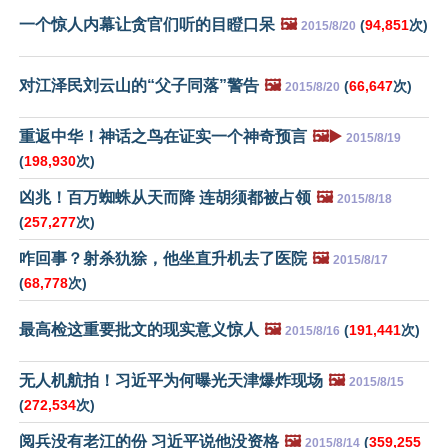
一个惊人内幕让贪官们听的目瞪口呆
🖼️
(
94,851
次)
2015/8/20
对江泽民刘云山的“父子同落”警告
🖼️
(
66,647
次)
2015/8/20
重返中华！神话之鸟在证实一个神奇预言
🖼️▶️
2015/8/19
(
198,930
次)
凶兆！百万蜘蛛从天而降 连胡须都被占领
🖼️
2015/8/18
(
257,277
次)
咋回事？射杀犰狳，他坐直升机去了医院
🖼️
2015/8/17
(
68,778
次)
最高检这重要批文的现实意义惊人
🖼️
(
191,441
次)
2015/8/16
无人机航拍！习近平为何曝光天津爆炸现场
🖼️
2015/8/15
(
272,534
次)
阅兵没有老江的份 习近平说他没资格
🖼️
(
359,255
2015/8/14