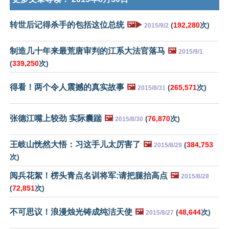
转世后记得杀手的包括这位总统
🖼️▶️
(
192,280
次)
2015/9/2
制造几十年来最荒唐审判的江系大法官落马
🖼️
2015/9/1
(
339,250
次)
得看！两个令人震撼的真实故事
🖼️
(
265,571
次)
2015/8/31
张德江嘴上较劲 实际囊踹
🖼️
(
76,870
次)
2015/8/30
王岐山恍然大悟：习这手儿太厉害了
🖼️
(
384,753
2015/8/29
次)
阅兵花絮！楞头青点名训将军:请把腿抬高点
🖼️
2015/8/28
(
72,851
次)
不可思议！浪漫烛光铸成纯洁天使
🖼️
(
48,644
次)
2015/8/27