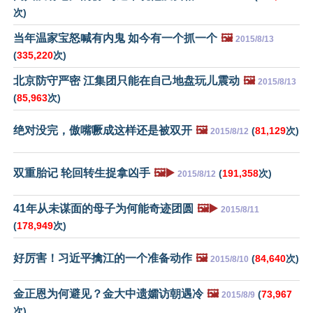
次)
当年温家宝怒喊有内鬼 如今有一个抓一个
🖼️
2015/8/13
(
335,220
次)
北京防守严密 江集团只能在自己地盘玩儿震动
🖼️
2015/8/13
(
85,963
次)
绝对没完，傲嘴噘成这样还是被双开
🖼️
(
81,129
次)
2015/8/12
双重胎记 轮回转生捉拿凶手
🖼️▶️
(
191,358
次)
2015/8/12
41年从未谋面的母子为何能奇迹团圆
🖼️▶️
2015/8/11
(
178,949
次)
好厉害！习近平擒江的一个准备动作
🖼️
(
84,640
次)
2015/8/10
金正恩为何避见？金大中遗孀访朝遇冷
🖼️
(
73,967
2015/8/9
次)