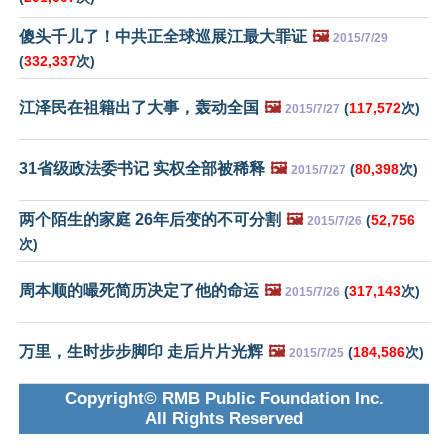
傻头千儿了！中共正全球巡展江最大罪证
🖼️
2015/7/29
(
332,337
次)
江泽民在祖籍出了大事，轰动全国
🖼️
(
117,572
次)
2015/7/27
31省级政法委书记 实权全部被稀释
🖼️
(
80,398
次)
2015/7/27
两个陌生的家庭 26年后变的不可分割
🖼️
(
52,756
2015/7/26
次)
周本顺的嘬死简历决定了他的命运
🖼️
(
317,143
次)
2015/7/26
万里，生时步步脚印 走后片片光辉
🖼️
(
184,586
次)
2015/7/25
Copyright© RMB Public Foundation Inc.
All Rights Reserved