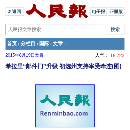
↺ 返回 
电子报
正體版
首页
分栏目
国际
文章
›
›
›
：
2015年8月19日
发表
人气：
18,723
希拉里“邮件门”升级 初选州支持率受牵连(图)