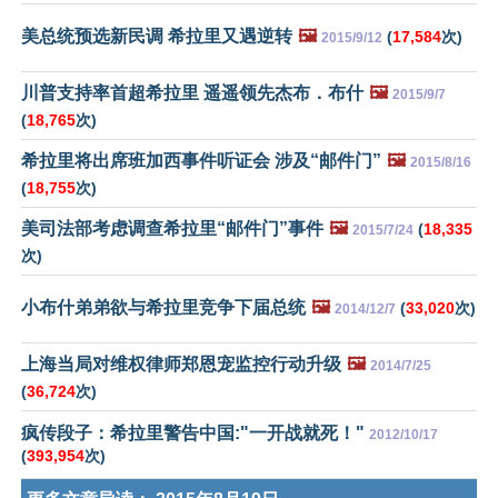
美总统预选新民调 希拉里又遇逆转
🖼️
(
17,584
次)
2015/9/12
川普支持率首超希拉里 遥遥领先杰布．布什
🖼️
2015/9/7
(
18,765
次)
希拉里将出席班加西事件听证会 涉及“邮件门”
🖼️
2015/8/16
(
18,755
次)
美司法部考虑调查希拉里“邮件门”事件
🖼️
(
18,335
2015/7/24
次)
小布什弟弟欲与希拉里竞争下届总统
🖼️
(
33,020
次)
2014/12/7
上海当局对维权律师郑恩宠监控行动升级
🖼️
2014/7/25
(
36,724
次)
疯传段子：希拉里警告中国:"一开战就死！"
2012/10/17
(
393,954
次)