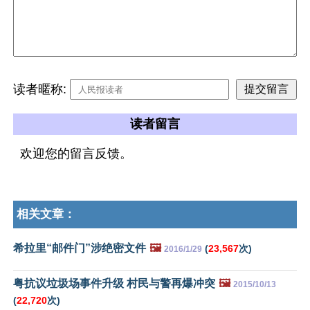
读者暱称:
读者留言
欢迎您的留言反馈。
相关文章：
希拉里“邮件门”涉绝密文件
🖼️
(
23,567
次)
2016/1/29
粤抗议垃圾场事件升级 村民与警再爆冲突
🖼️
2015/10/13
(
22,720
次)