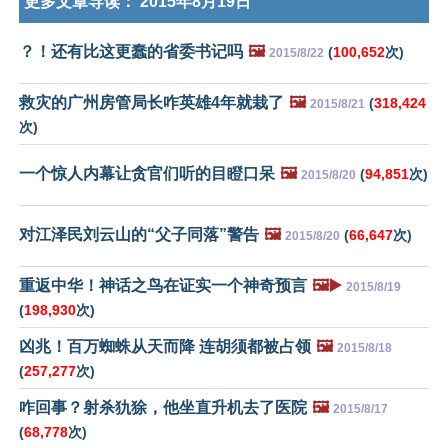
更多文章导读：
2015年8月19日
？！还有比这更蠢的省委书记吗
🖼️
(
100,652
次)
2015/8/22
救灾的广州房管局长咋英雄4年就栽了
🖼️
(
318,424
2015/8/21
次)
一个惊人内幕让贪官们听的目瞪口呆
🖼️
(
94,851
次)
2015/8/20
对江泽民刘云山的“父子同落”警告
🖼️
(
66,647
次)
2015/8/20
重返中华！神话之鸟在证实一个神奇预言
🖼️▶️
2015/8/19
(
198,930
次)
凶兆！百万蜘蛛从天而降 连胡须都被占领
🖼️
2015/8/18
(
257,277
次)
咋回事？射杀犰狳，他坐直升机去了医院
🖼️
2015/8/17
(
68,778
次)