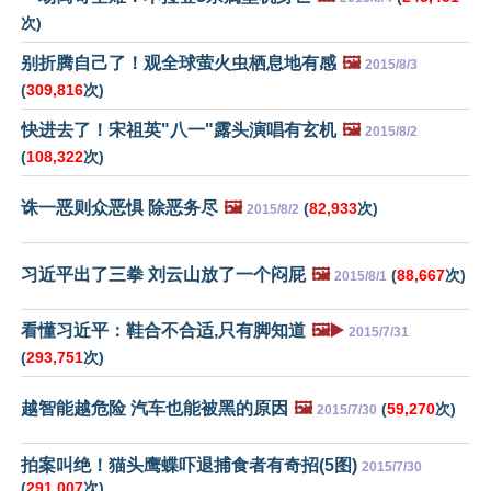
次)
别折腾自己了！观全球萤火虫栖息地有感
🖼️
2015/8/3
(
309,816
次)
快进去了！宋祖英"八一"露头演唱有玄机
🖼️
2015/8/2
(
108,322
次)
诛一恶则众恶惧 除恶务尽
🖼️
(
82,933
次)
2015/8/2
习近平出了三拳 刘云山放了一个闷屁
🖼️
(
88,667
次)
2015/8/1
看懂习近平：鞋合不合适,只有脚知道
🖼️▶️
2015/7/31
(
293,751
次)
越智能越危险 汽车也能被黑的原因
🖼️
(
59,270
次)
2015/7/30
拍案叫绝！猫头鹰蝶吓退捕食者有奇招(5图)
2015/7/30
(
291,007
次)