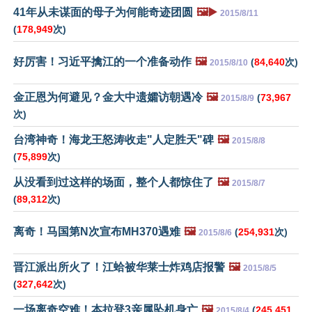
41年从未谋面的母子为何能奇迹团圆
🖼️▶️
2015/8/11
(
178,949
次)
好厉害！习近平擒江的一个准备动作
🖼️
(
84,640
次)
2015/8/10
金正恩为何避见？金大中遗孀访朝遇冷
🖼️
(
73,967
2015/8/9
次)
台湾神奇！海龙王怒涛收走"人定胜天"碑
🖼️
2015/8/8
(
75,899
次)
从没看到过这样的场面，整个人都惊住了
🖼️
2015/8/7
(
89,312
次)
离奇！马国第N次宣布MH370遇难
🖼️
(
254,931
次)
2015/8/6
晋江派出所火了！江蛤被华莱士炸鸡店报警
🖼️
2015/8/5
(
327,642
次)
一场离奇空难！本拉登3亲属坠机身亡
🖼️
(
245,451
2015/8/4