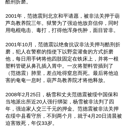
酷刑折磨。

2001年，范德震到北京和平请愿，被非法关押于葫
芦岛教养院三年。狱警为了强迫他放弃信仰，同时
用电棍电击、毒打，打得他浑身伤肿，面目皆非。

2001年10月，范德震以绝食抗议非法关押与酷刑折
磨，犯人在警察的指使下以野蛮灌食的方式折磨
他，每日用手铐将他四肢固定在铁床上，并将一根
塑料管硬从鼻孔插入胃中。一次将塑料管插到了
（范德震）肺里，差点呛得窒息而死。最后将他迫
害的奄奄一息时，葫芦岛教养院才将他释放。

2008年2月25日，杨雪和丈夫范德震被绥中国保和
当地派出所近20人强行绑架，杨雪被非法判了四
年，强迫家人交三千元的押金。范德震被非法关押
在绥中县看守所，不到两个月，就于4月20日清晨被
迫害致死，年仅33岁。
