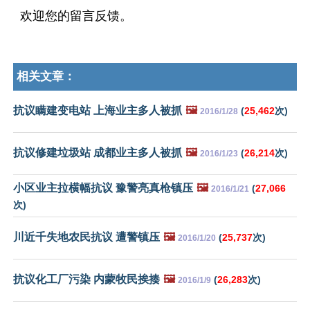
欢迎您的留言反馈。
相关文章：
抗议瞒建变电站 上海业主多人被抓
🖼️
(
25,462
次)
2016/1/28
抗议修建垃圾站 成都业主多人被抓
🖼️
(
26,214
次)
2016/1/23
小区业主拉横幅抗议 豫警亮真枪镇压
🖼️
(
27,066
2016/1/21
次)
川近千失地农民抗议 遭警镇压
🖼️
(
25,737
次)
2016/1/20
抗议化工厂污染 内蒙牧民挨揍
🖼️
(
26,283
次)
2016/1/9