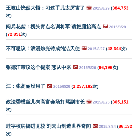
王岐山恍然大悟：习这手儿太厉害了
🖼️
(
384,753
2015/8/29
次)
阅兵花絮！楞头青点名训将军:请把腿抬高点
🖼️
2015/8/28
(
72,851
次)
不可思议！浪漫烛光铸成纯洁天使
🖼️
(
48,644
次)
2015/8/27
张德江审议这个提案 悲从中来
🖼️
(
66,196
次)
2015/8/26
江：张高丽没用了
🖼️
(
1,237,162
次)
2015/8/26
政法委横丝儿肉高官会场打骂副市长
🖼️
(
305,151
2015/8/25
次)
蛙字校牌挪进党校 刘云山制造世界奇闻
🖼️
(
86,132
2015/8/24
次)