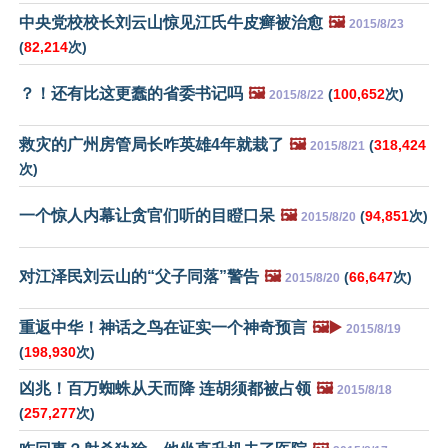
中央党校校长刘云山惊见江氏牛皮癣被治愈
🖼️
2015/8/23
(
82,214
次)
？！还有比这更蠢的省委书记吗
🖼️
(
100,652
次)
2015/8/22
救灾的广州房管局长咋英雄4年就栽了
🖼️
(
318,424
2015/8/21
次)
一个惊人内幕让贪官们听的目瞪口呆
🖼️
(
94,851
次)
2015/8/20
对江泽民刘云山的“父子同落”警告
🖼️
(
66,647
次)
2015/8/20
重返中华！神话之鸟在证实一个神奇预言
🖼️▶️
2015/8/19
(
198,930
次)
凶兆！百万蜘蛛从天而降 连胡须都被占领
🖼️
2015/8/18
(
257,277
次)