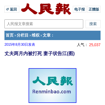
↺ 返回 
电子报
正體版
首页
分栏目
维权
文章
›
›
›
：
2015年8月30日
发表
人气：
25,037
丈夫两月内被打死 妻子状告江(图)