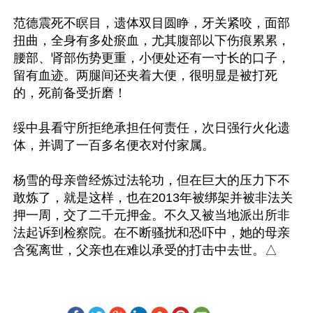
范德震死不瞑目，遗体双目圆睁，牙关紧咬，面部
扭曲，全身有多处瘀血，尤其腹部以下伤痕累累，
腰部、肾部伤势更重，小便处还有一寸长的口子，
留有血迹。两腿间还夹着大便，很明显是被打死
的，死前备受折磨！

绥中县看守所拒绝承担任何责任，次日强行火化遗
体，并调了一百多名便衣对付家属。

杨雪的母亲曾经炼过法轮功，但在巨大的压力下不
敢炼了，就是这样，也在2013年被绑架并被非法关
押一周，交了二千元押金。不久又被当地派出所非
法起诉到检察院。在不断骚扰和恐吓中，她的母亲