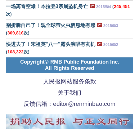
一场离奇空难！本拉登3亲属坠机身亡
🖼️
(
245,451
2015/8/4
次)
别折腾自己了！观全球萤火虫栖息地有感
🖼️
2015/8/3
(
309,816
次)
快进去了！宋祖英"八一"露头演唱有玄机
🖼️
2015/8/2
(
108,322
次)
Copyright© RMB Public Foundation Inc.
All Rights Reserved
人民报网站服务条款
关于我们
反馈信箱：
editor@renminbao.com