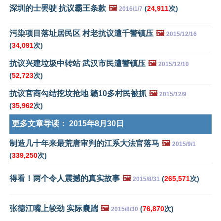
深圳的士罢驶 抗议霸王条款
🖼️
(
24,911
次)
2016/1/7
污染项目落址居民区 村老抗议遭千警镇压
🖼️
2015/12/16
(
34,091
次)
抗议兴建垃圾中转站 武汉市民遭警镇压
🖼️
2015/12/10
(
52,723
次)
抗议官商勾结挖坟抢地 赣10多村民被抓
🖼️
2015/12/9
(
35,962
次)
更多文章导读：
2015年8月30日
制造几十年来最荒唐审判的江系大法官落马
🖼️
2015/9/1
(
339,250
次)
得看！两个令人震撼的真实故事
🖼️
(
265,571
次)
2015/8/31
张德江嘴上较劲 实际囊踹
🖼️
(
76,870
次)
2015/8/30