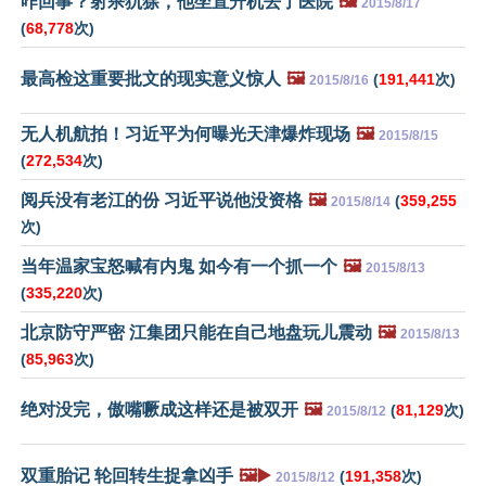
咋回事？射杀犰狳，他坐直升机去了医院
🖼️
2015/8/17
(
68,778
次)
最高检这重要批文的现实意义惊人
🖼️
(
191,441
次)
2015/8/16
无人机航拍！习近平为何曝光天津爆炸现场
🖼️
2015/8/15
(
272,534
次)
阅兵没有老江的份 习近平说他没资格
🖼️
(
359,255
2015/8/14
次)
当年温家宝怒喊有内鬼 如今有一个抓一个
🖼️
2015/8/13
(
335,220
次)
北京防守严密 江集团只能在自己地盘玩儿震动
🖼️
2015/8/13
(
85,963
次)
绝对没完，傲嘴噘成这样还是被双开
🖼️
(
81,129
次)
2015/8/12
双重胎记 轮回转生捉拿凶手
🖼️▶️
(
191,358
次)
2015/8/12