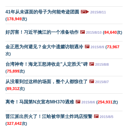
41年从未谋面的母子为何能奇迹团圆
🖼️▶️
2015/8/11
(
178,949
次)
好厉害！习近平擒江的一个准备动作
🖼️
(
84,640
次)
2015/8/10
金正恩为何避见？金大中遗孀访朝遇冷
🖼️
(
73,967
2015/8/9
次)
台湾神奇！海龙王怒涛收走"人定胜天"碑
🖼️
2015/8/8
(
75,899
次)
从没看到过这样的场面，整个人都惊住了
🖼️
2015/8/7
(
89,312
次)
离奇！马国第N次宣布MH370遇难
🖼️
(
254,931
次)
2015/8/6
晋江派出所火了！江蛤被华莱士炸鸡店报警
🖼️
2015/8/5
(
327,642
次)