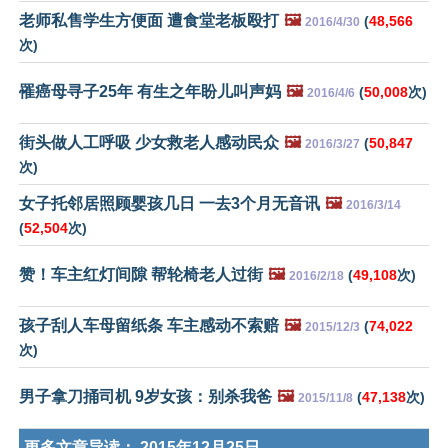
老师私售学生方便面 遭食堂老板殴打
🖼️
(
48,566
2016/4/30
次)
罹癌母寻子25年 有生之年盼儿叫声妈
🖼️
(
50,008
次)
2016/4/6
街头做人工呼吸 少女救老人感动民众
🖼️
(
50,847
2016/3/27
次)
女子托邻居照顾婴孩几日 一去3个月无音讯
🖼️
2016/3/14
(
52,504
次)
赞！车主红灯间隙 帮轮椅老人过街
🖼️
(
49,108
次)
2016/2/18
孩子刮人车母留纸条 车主感动不索赔
🖼️
(
74,022
2015/12/3
次)
男子拿刀捅司机 9岁女孩：别杀我爸
🖼️
(
47,138
次)
2015/11/8
更多文章导读：
2015年12月25日