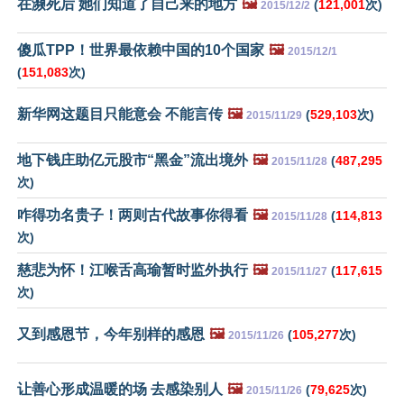
在濒死后 她们知道了自己来的地方
🖼️
(
121,001
次)
2015/12/2
傻瓜TPP！世界最依赖中国的10个国家
🖼️
2015/12/1
(
151,083
次)
新华网这题目只能意会 不能言传
🖼️
(
529,103
次)
2015/11/29
地下钱庄助亿元股市“黑金”流出境外
🖼️
(
487,295
2015/11/28
次)
咋得功名贵子！两则古代故事你得看
🖼️
(
114,813
2015/11/28
次)
慈悲为怀！江喉舌高瑜暂时监外执行
🖼️
(
117,615
2015/11/27
次)
又到感恩节，今年别样的感恩
🖼️
(
105,277
次)
2015/11/26
让善心形成温暖的场 去感染别人
🖼️
(
79,625
次)
2015/11/26