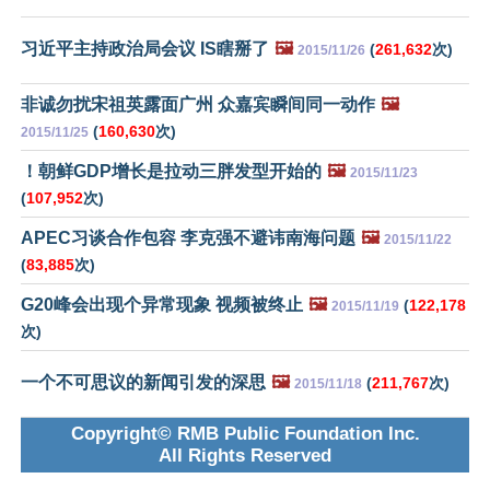
习近平主持政治局会议 IS瞎掰了
🖼️
(
261,632
次)
2015/11/26
非诚勿扰宋祖英露面广州 众嘉宾瞬间同一动作
🖼️
(
160,630
次)
2015/11/25
！朝鲜GDP增长是拉动三胖发型开始的
🖼️
2015/11/23
(
107,952
次)
APEC习谈合作包容 李克强不避讳南海问题
🖼️
2015/11/22
(
83,885
次)
G20峰会出现个异常现象 视频被终止
🖼️
(
122,178
2015/11/19
次)
一个不可思议的新闻引发的深思
🖼️
(
211,767
次)
2015/11/18
Copyright© RMB Public Foundation Inc.
All Rights Reserved