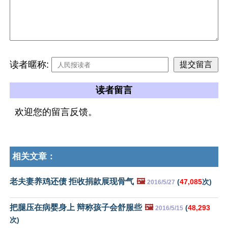
读者暱称:
读者留言
欢迎您的留言反馈。
相关文章：
老夫妻养鸡还债 拒收捐款展现骨气
🖼️
(
47,085
次)
2016/5/27
把腿压在病婴身上 辩称孩子会舒服些
🖼️
(
48,293
2016/5/15
次)