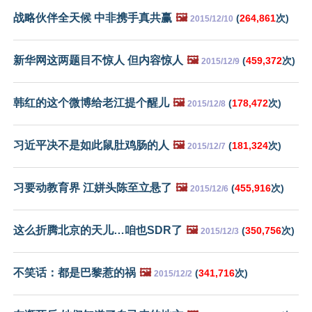
战略伙伴全天候 中非携手真共赢
🖼️
(
264,861
次)
2015/12/10
新华网这两题目不惊人 但内容惊人
🖼️
(
459,372
次)
2015/12/9
韩红的这个微博给老江提个醒儿
🖼️
(
178,472
次)
2015/12/8
习近平决不是如此鼠肚鸡肠的人
🖼️
(
181,324
次)
2015/12/7
习要动教育界 江姘头陈至立悬了
🖼️
(
455,916
次)
2015/12/6
这么折腾北京的天儿…咱也SDR了
🖼️
(
350,756
次)
2015/12/3
不笑话：都是巴黎惹的祸
🖼️
(
341,716
次)
2015/12/2