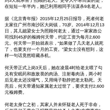
到3天就杀害了照顾的老人。更令人不寒而栗的是，
在短短一年半内，她已利用相同手法谋杀9名老人。

据《北京青年报》2015年12月25日报导，死者何老
太家住广州市南沙区大岗镇，70岁。2014年12月13
日，其儿媳梁女士为照顾何老太，通过一家家政公
司找到45岁的褓姆何天带，约定工资为每月2,600
元。何天带一开始就表示，“如果做了几天老人就死
了，也要支付一个月的工资。”梁女士没有想到，这
样一句话竟然暗藏杀机。

何天带正式上岗3天后，她在凌晨4时给老太喂了勾
兑有安眠药和敌敌畏的肉汤、注射毒肉汤，两小时
后见老太还没咽气，又用绳子勒脖把老太勒死。天
亮后，何天带通知家属老太过世了，要求支付2,600
元褓姆费。

何老太身亡之初，其家人并未怀疑老人死于非命，