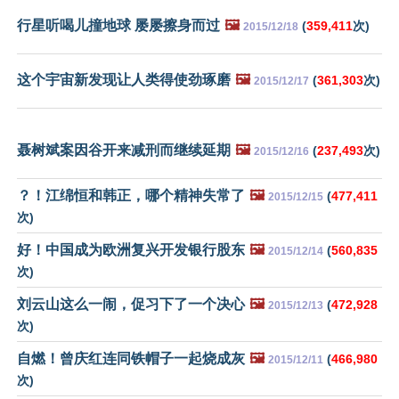
行星听喝儿撞地球 屡屡擦身而过
🖼️
(
359,411
次)
2015/12/18
这个宇宙新发现让人类得使劲琢磨
🖼️
(
361,303
次)
2015/12/17
聂树斌案因谷开来减刑而继续延期
🖼️
(
237,493
次)
2015/12/16
？！江绵恒和韩正，哪个精神失常了
🖼️
(
477,411
2015/12/15
次)
好！中国成为欧洲复兴开发银行股东
🖼️
(
560,835
2015/12/14
次)
刘云山这么一闹，促习下了一个决心
🖼️
(
472,928
2015/12/13
次)
自燃！曾庆红连同铁帽子一起烧成灰
🖼️
(
466,980
2015/12/11
次)