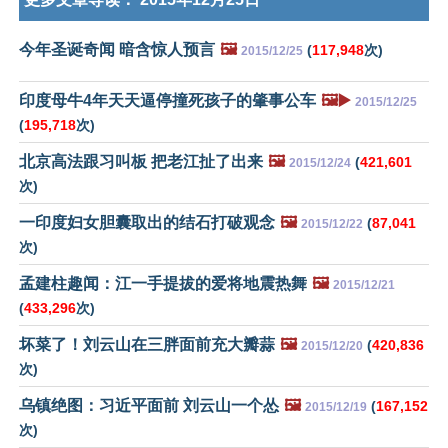
今年圣诞奇闻 暗含惊人预言
🖼️
(
117,948
次)
2015/12/25
印度母牛4年天天逼停撞死孩子的肇事公车
🖼️▶️
2015/12/25
(
195,718
次)
北京高法跟习叫板 把老江扯了出来
🖼️
(
421,601
2015/12/24
次)
一印度妇女胆囊取出的结石打破观念
🖼️
(
87,041
2015/12/22
次)
孟建柱趣闻：江一手提拔的爱将地震热舞
🖼️
2015/12/21
(
433,296
次)
坏菜了！刘云山在三胖面前充大瓣蒜
🖼️
(
420,836
2015/12/20
次)
乌镇绝图：习近平面前 刘云山一个怂
🖼️
(
167,152
2015/12/19
次)