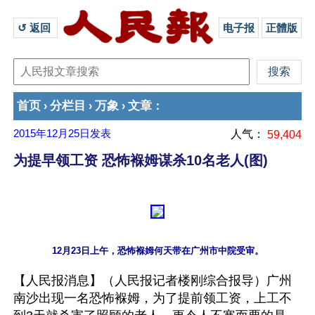
↺ 返回 
电子报
正體版
首页
分栏目
万象
文章
›
›
›
：
2015年12月25日
发表
人气：
59,404
为提早领工资 恐怖褓姆谋杀10名老人(图)
【人民报消息】（人民报记者楼刚综合报导）广州
南沙出现一名恐怖褓姆，为了提前领工资，上工不