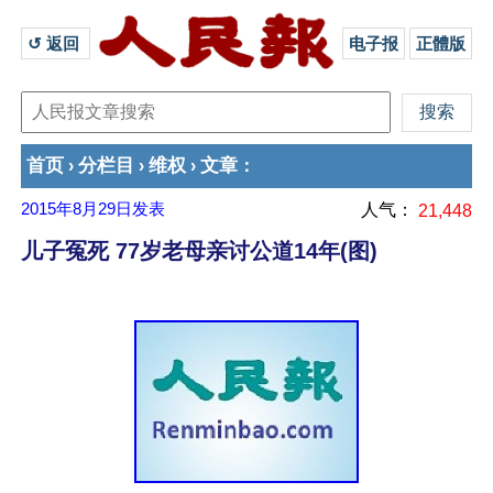
↺ 返回 
电子报
正體版
首页
分栏目
维权
文章
›
›
›
：
2015年8月29日
发表
人气：
21,448
儿子冤死 77岁老母亲讨公道14年(图)