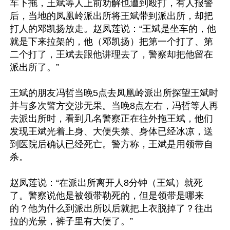
车下拖，王斌等人上前劝解也遭到殴打，有人报警
后，当地的凤凰岭派出所将王斌带到派出所，却把
打人的邓凯扬放走。赵凤莲说：“王斌是坐车的，他
就是下来拉架的，他（邓凯扬）把第一个打了、第
二个打了，王斌去跟他讲理去了，警察却把他留在
派出所了。”

王斌的朋友冯哲当晚5点去凤凰岭派出所探望王斌时
并与多次警方交涉无果。当晚8点左右，冯哲等人再
去派出所时，看到几名警察正在往外拖王斌，他们
发现王斌光着上身、大便失禁、身体已经冰凉，送
到医院后确认已经死亡。警方称，王斌是用领带自
杀。

赵凤莲说：“在派出所离开人8分钟（王斌）就死
了。警察说他是被领带勒死的，但是领带是哪来
的？他为什么到派出所以后就把上衣脱掉了？往出
拉的光景，裤子里有大便了。”
