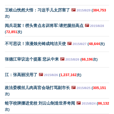
王岐山恍然大悟：习这手儿太厉害了
🖼️
(
384,753
2015/8/29
次)
阅兵花絮！楞头青点名训将军:请把腿抬高点
🖼️
2015/8/28
(
72,851
次)
不可思议！浪漫烛光铸成纯洁天使
🖼️
(
48,644
次)
2015/8/27
张德江审议这个提案 悲从中来
🖼️
(
66,196
次)
2015/8/26
江：张高丽没用了
🖼️
(
1,237,162
次)
2015/8/26
政法委横丝儿肉高官会场打骂副市长
🖼️
(
305,151
2015/8/25
次)
蛙字校牌挪进党校 刘云山制造世界奇闻
🖼️
(
86,132
2015/8/24
次)