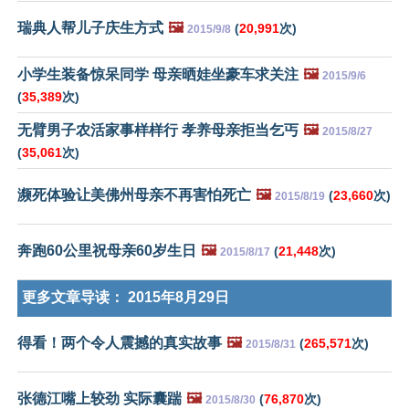
瑞典人帮儿子庆生方式
🖼️
(
20,991
次)
2015/9/8
小学生装备惊呆同学 母亲晒娃坐豪车求关注
🖼️
2015/9/6
(
35,389
次)
无臂男子农活家事样样行 孝养母亲拒当乞丐
🖼️
2015/8/27
(
35,061
次)
濒死体验让美佛州母亲不再害怕死亡
🖼️
(
23,660
次)
2015/8/19
奔跑60公里祝母亲60岁生日
🖼️
(
21,448
次)
2015/8/17
更多文章导读：
2015年8月29日
得看！两个令人震撼的真实故事
🖼️
(
265,571
次)
2015/8/31
张德江嘴上较劲 实际囊踹
🖼️
(
76,870
次)
2015/8/30