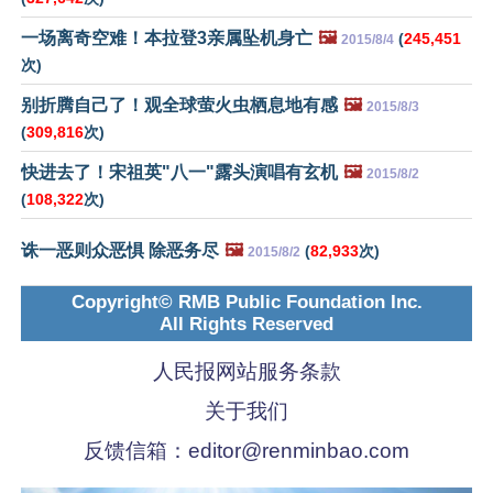
一场离奇空难！本拉登3亲属坠机身亡
🖼️
(
245,451
2015/8/4
次)
别折腾自己了！观全球萤火虫栖息地有感
🖼️
2015/8/3
(
309,816
次)
快进去了！宋祖英"八一"露头演唱有玄机
🖼️
2015/8/2
(
108,322
次)
诛一恶则众恶惧 除恶务尽
🖼️
(
82,933
次)
2015/8/2
Copyright© RMB Public Foundation Inc.
All Rights Reserved
人民报网站服务条款
关于我们
反馈信箱：
editor@renminbao.com