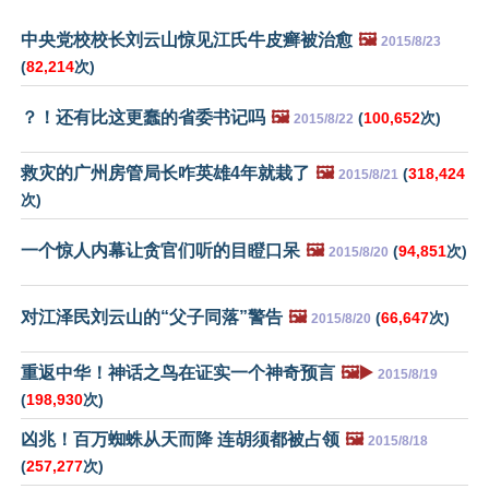
中央党校校长刘云山惊见江氏牛皮癣被治愈
🖼️
2015/8/23
(
82,214
次)
？！还有比这更蠢的省委书记吗
🖼️
(
100,652
次)
2015/8/22
救灾的广州房管局长咋英雄4年就栽了
🖼️
(
318,424
2015/8/21
次)
一个惊人内幕让贪官们听的目瞪口呆
🖼️
(
94,851
次)
2015/8/20
对江泽民刘云山的“父子同落”警告
🖼️
(
66,647
次)
2015/8/20
重返中华！神话之鸟在证实一个神奇预言
🖼️▶️
2015/8/19
(
198,930
次)
凶兆！百万蜘蛛从天而降 连胡须都被占领
🖼️
2015/8/18
(
257,277
次)