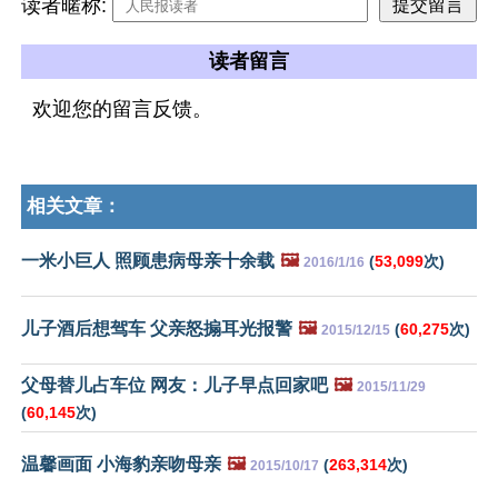
读者暱称:
读者留言
欢迎您的留言反馈。
相关文章：
一米小巨人 照顾患病母亲十余载
🖼️
(
53,099
次)
2016/1/16
儿子酒后想驾车 父亲怒搧耳光报警
🖼️
(
60,275
次)
2015/12/15
父母替儿占车位 网友：儿子早点回家吧
🖼️
2015/11/29
(
60,145
次)
温馨画面 小海豹亲吻母亲
🖼️
(
263,314
次)
2015/10/17