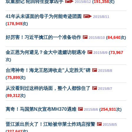
双重胎记 轮回转生捉拿凶手
🖼️▶️
(
191,358
次)
2015/8/12
41年从未谋面的母子为何能奇迹团圆
🖼️▶️
2015/8/11
(
178,949
次)
好厉害！习近平擒江的一个准备动作
🖼️
(
84,640
次)
2015/8/10
金正恩为何避见？金大中遗孀访朝遇冷
🖼️
(
73,967
2015/8/9
次)
台湾神奇！海龙王怒涛收走"人定胜天"碑
🖼️
2015/8/8
(
75,899
次)
从没看到过这样的场面，整个人都惊住了
🖼️
2015/8/7
(
89,312
次)
离奇！马国第N次宣布MH370遇难
🖼️
(
254,931
次)
2015/8/6
晋江派出所火了！江蛤被华莱士炸鸡店报警
🖼️
2015/8/5
(
327,642
次)