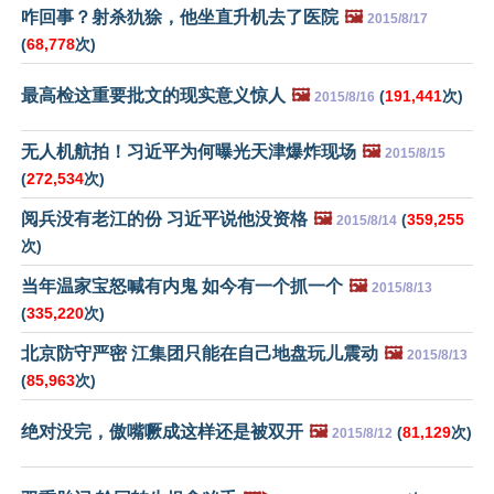
咋回事？射杀犰狳，他坐直升机去了医院
🖼️
2015/8/17
(
68,778
次)
最高检这重要批文的现实意义惊人
🖼️
(
191,441
次)
2015/8/16
无人机航拍！习近平为何曝光天津爆炸现场
🖼️
2015/8/15
(
272,534
次)
阅兵没有老江的份 习近平说他没资格
🖼️
(
359,255
2015/8/14
次)
当年温家宝怒喊有内鬼 如今有一个抓一个
🖼️
2015/8/13
(
335,220
次)
北京防守严密 江集团只能在自己地盘玩儿震动
🖼️
2015/8/13
(
85,963
次)
绝对没完，傲嘴噘成这样还是被双开
🖼️
(
81,129
次)
2015/8/12