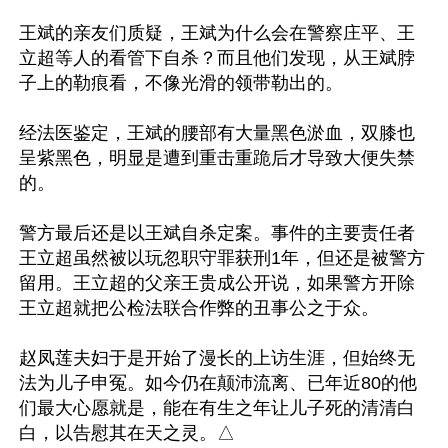
王斌的亲友们质疑，王斌为什么会在警察庄平、王
立超等人的看管下自杀？而且他们发现，从王斌脖
子上的勒痕看，不像光滑的领带勒出的。

经法医鉴定，王斌的腰部有大量黑色淤血，双膝也
呈紫黑色，明显是遭到重击重跪后才导致大便失禁
的。

警方最后还是以王斌自杀定案。事件的主要责任者
王立超虽然被以玩忽职守罪获刑1年，但还是被警方
留用。王立超的父亲王贵成公开说，如果警方开除
王立超就把公检法联合作弊的丑事公之于众。

赵凤莲夫妇于是开始了漫长的上访生涯，但始终无
法为儿子申冤。如今仍在颠沛流离、已年近80的他
们最大心愿就是，能在有生之年让儿子死的清清白