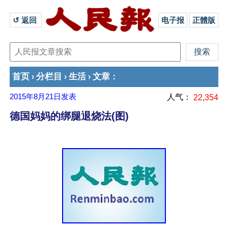
↺ 返回 
电子报
正體版
首页
分栏目
生活
文章
›
›
›
：
2015年8月21日
发表
人气：
22,354
德国妈妈的绑腿退烧法(图)