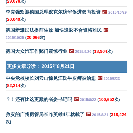
(
29,076
次)
李克强欢迎德国总理默克尔访华促进双向投资
🖼️
2015/10/29
(
20,040
次)
德国新难民法提前生效 加快遣返不合资格难民
🖼️
(
20,066
次)
2015/10/25
德国大众汽车作弊门震惊行业
🖼️
(
18,904
次)
2015/9/20
更多文章导读：
2015年8月21日
中央党校校长刘云山惊见江氏牛皮癣被治愈
🖼️
2015/8/23
(
82,214
次)
？！还有比这更蠢的省委书记吗
🖼️
(
100,652
次)
2015/8/22
救灾的广州房管局长咋英雄4年就栽了
🖼️
(
318,424
2015/8/21
次)