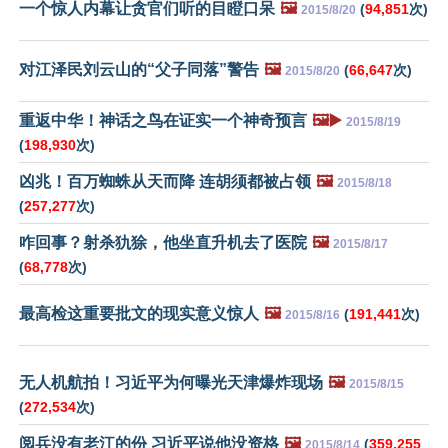
一个惊人内幕让贪官们听的目瞪口呆
🖼️
(
94,851
次)
2015/8/20
对江泽民刘云山的“父子同落”警告
🖼️
(
66,647
次)
2015/8/20
重返中华！神话之鸟在证实一个神奇预言
🖼️▶️
2015/8/19
(
198,930
次)
凶兆！百万蜘蛛从天而降 连胡须都被占领
🖼️
2015/8/18
(
257,277
次)
咋回事？射杀犰狳，他坐直升机去了医院
🖼️
2015/8/17
(
68,778
次)
最高检这重要批文的现实意义惊人
🖼️
(
191,441
次)
2015/8/16
无人机航拍！习近平为何曝光天津爆炸现场
🖼️
2015/8/15
(
272,534
次)
阅兵没有老江的份 习近平说他没资格
🖼️
(
359,255
2015/8/14