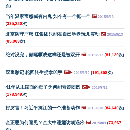
次)
当年温家宝怒喊有内鬼 如今有一个抓一个
🖼️
2015/8/13
(
335,220
次)
北京防守严密 江集团只能在自己地盘玩儿震动
🖼️
2015/8/13
(
85,963
次)
绝对没完，傲嘴噘成这样还是被双开
🖼️
(
81,129
次)
2015/8/12
双重胎记 轮回转生捉拿凶手
🖼️▶️
(
191,358
次)
2015/8/12
41年从未谋面的母子为何能奇迹团圆
🖼️▶️
2015/8/11
(
178,949
次)
好厉害！习近平擒江的一个准备动作
🖼️
(
84,640
次)
2015/8/10
金正恩为何避见？金大中遗孀访朝遇冷
🖼️
(
73,967
2015/8/9
次)