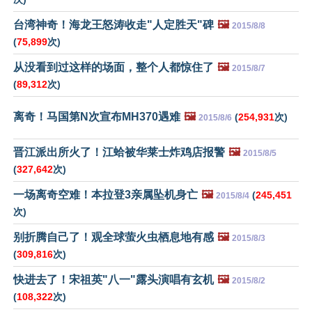
台湾神奇！海龙王怒涛收走"人定胜天"碑
🖼️
2015/8/8
(
75,899
次)
从没看到过这样的场面，整个人都惊住了
🖼️
2015/8/7
(
89,312
次)
离奇！马国第N次宣布MH370遇难
🖼️
(
254,931
次)
2015/8/6
晋江派出所火了！江蛤被华莱士炸鸡店报警
🖼️
2015/8/5
(
327,642
次)
一场离奇空难！本拉登3亲属坠机身亡
🖼️
(
245,451
2015/8/4
次)
别折腾自己了！观全球萤火虫栖息地有感
🖼️
2015/8/3
(
309,816
次)
快进去了！宋祖英"八一"露头演唱有玄机
🖼️
2015/8/2
(
108,322
次)