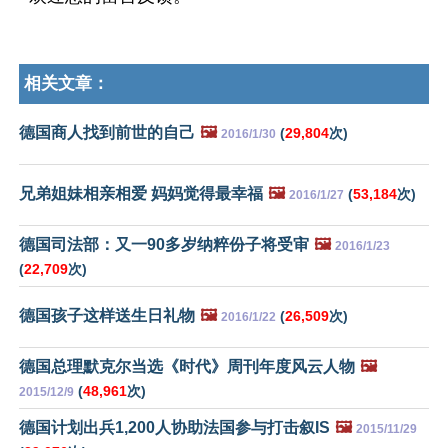
相关文章：
德国商人找到前世的自己
🖼️
(
29,804
次)
2016/1/30
兄弟姐妹相亲相爱 妈妈觉得最幸福
🖼️
(
53,184
次)
2016/1/27
德国司法部：又一90多岁纳粹份子将受审
🖼️
2016/1/23
(
22,709
次)
德国孩子这样送生日礼物
🖼️
(
26,509
次)
2016/1/22
德国总理默克尔当选《时代》周刊年度风云人物
🖼️
(
48,961
次)
2015/12/9
德国计划出兵1,200人协助法国参与打击叙IS
🖼️
2015/11/29