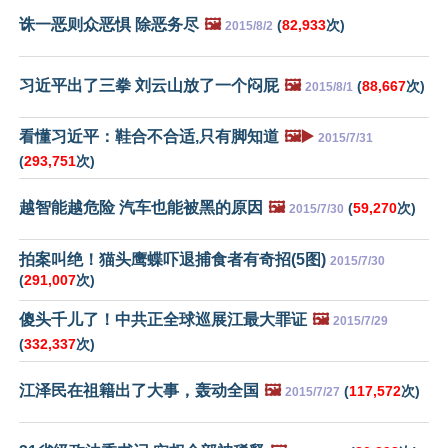
诛一恶则众恶惧 除恶务尽
🖼️
(
82,933
次)
2015/8/2
习近平出了三拳 刘云山放了一个闷屁
🖼️
(
88,667
次)
2015/8/1
看懂习近平：鞋合不合适,只有脚知道
🖼️▶️
2015/7/31
(
293,751
次)
越智能越危险 汽车也能被黑的原因
🖼️
(
59,270
次)
2015/7/30
拍案叫绝！猫头鹰蝶吓退捕食者有奇招(5图)
2015/7/30
(
291,007
次)
傻头千儿了！中共正全球巡展江最大罪证
🖼️
2015/7/29
(
332,337
次)
江泽民在祖籍出了大事，轰动全国
🖼️
(
117,572
次)
2015/7/27