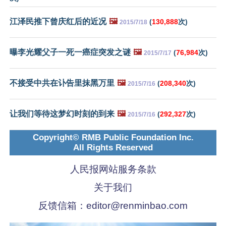
江泽民推下曾庆红后的近况
🖼️
(
130,888
次)
2015/7/18
曝李光耀父子一死一癌症突发之谜
🖼️
(
76,984
次)
2015/7/17
不接受中共在讣告里抹黑万里
🖼️
(
208,340
次)
2015/7/16
让我们等待这梦幻时刻的到来
🖼️
(
292,327
次)
2015/7/16
Copyright© RMB Public Foundation Inc.
All Rights Reserved
人民报网站服务条款
关于我们
反馈信箱：
editor@renminbao.com