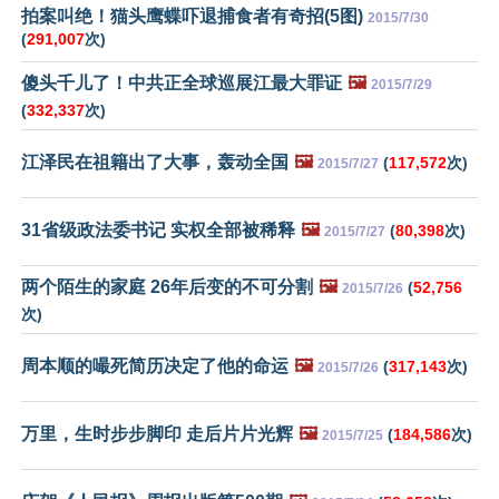
拍案叫绝！猫头鹰蝶吓退捕食者有奇招(5图)
2015/7/30
(
291,007
次)
傻头千儿了！中共正全球巡展江最大罪证
🖼️
2015/7/29
(
332,337
次)
江泽民在祖籍出了大事，轰动全国
🖼️
(
117,572
次)
2015/7/27
31省级政法委书记 实权全部被稀释
🖼️
(
80,398
次)
2015/7/27
两个陌生的家庭 26年后变的不可分割
🖼️
(
52,756
2015/7/26
次)
周本顺的嘬死简历决定了他的命运
🖼️
(
317,143
次)
2015/7/26
万里，生时步步脚印 走后片片光辉
🖼️
(
184,586
次)
2015/7/25