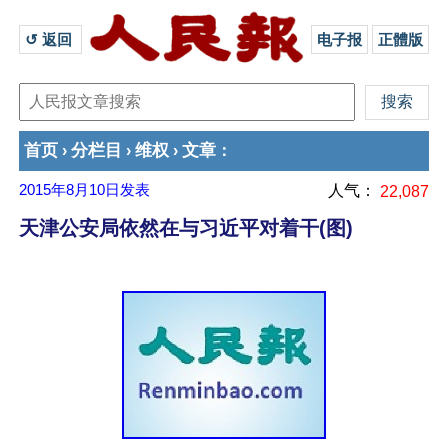
↺ 返回 
电子报
正體版
首页
分栏目
维权
文章
›
›
›
：
2015年8月10日
发表
人气：
22,087
天津公安局依然在与习近平对着干(图)