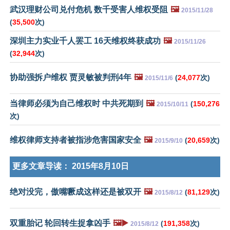
武汉理财公司兑付危机 数千受害人维权受阻
🖼️
2015/11/28
(
35,500
次)
深圳主力实业千人罢工 16天维权终获成功
🖼️
2015/11/26
(
32,944
次)
协助强拆户维权 贾灵敏被判刑4年
🖼️
(
24,077
次)
2015/11/6
当律师必须为自己维权时 中共死期到
🖼️
(
150,276
2015/10/11
次)
维权律师支持者被指涉危害国家安全
🖼️
(
20,659
次)
2015/9/10
更多文章导读：
2015年8月10日
绝对没完，傲嘴噘成这样还是被双开
🖼️
(
81,129
次)
2015/8/12
双重胎记 轮回转生捉拿凶手
🖼️▶️
(
191,358
次)
2015/8/12