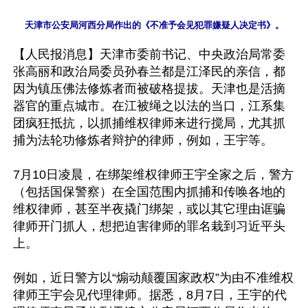
【人民报消息】天津市委前书记、中央政治局常委
张高丽和政治局委员孙春兰都是江泽民的亲信，都
因为镇压佛法修炼者而被破格提拔。天津也是活摘
器官的重点城市。在江被绳之以法的当口，江系集
团疯狂抵抗，以抓捕维权律师来进行搅局，尤其抓
捕为法轮功修炼者辩护的律师，例如，王宇等。

7月10日凌晨，在绑架维权律师王宇全家之后，警方
（包括国保警察）在全国范围内抓捕和传唤各地的
维权律师，甚至半夜撬门绑架，或以其它理由诓骗
律师开门抓人，想把迫害律师的罪名栽到习近平头
上。

例如，近日警方以“煽动颠覆国家政权”为由不准维权
律师王宇会见代理律师。据悉，8月7日，王宇的代