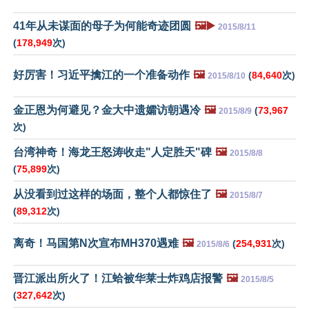
41年从未谋面的母子为何能奇迹团圆
🖼️▶️
2015/8/11
(
178,949
次)
好厉害！习近平擒江的一个准备动作
🖼️
(
84,640
次)
2015/8/10
金正恩为何避见？金大中遗孀访朝遇冷
🖼️
(
73,967
2015/8/9
次)
台湾神奇！海龙王怒涛收走"人定胜天"碑
🖼️
2015/8/8
(
75,899
次)
从没看到过这样的场面，整个人都惊住了
🖼️
2015/8/7
(
89,312
次)
离奇！马国第N次宣布MH370遇难
🖼️
(
254,931
次)
2015/8/6
晋江派出所火了！江蛤被华莱士炸鸡店报警
🖼️
2015/8/5
(
327,642
次)