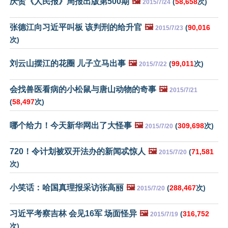
庆贺《人民报》周报出版第500期
🖼️
(
58,658
次)
2015/7/24
张德江向习近平叫板 该判刑的给升官
🖼️
(
90,016
2015/7/23
次)
刘云山摆江的花圈 儿子立马出事
🖼️
(
99,011
次)
2015/7/22
会找兽医看病的小松鼠与唐山动物的奇事
🖼️
2015/7/21
(
58,497
次)
哪个给力！今天新华网出了大怪事
🖼️
(
309,698
次)
2015/7/20
720！令计划被双开法办的新闻忒惊人
🖼️
(
71,581
2015/7/20
次)
小笑话：哈国真理报采访张高丽
🖼️
(
288,467
次)
2015/7/20
习近平考察吉林 会见16军 场面怪异
🖼️
(
316,752
2015/7/19
次)