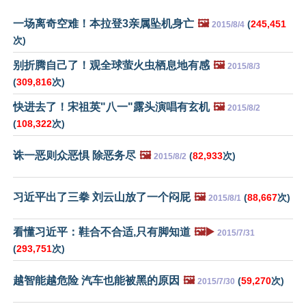
一场离奇空难！本拉登3亲属坠机身亡
🖼️
(
245,451
2015/8/4
次)
别折腾自己了！观全球萤火虫栖息地有感
🖼️
2015/8/3
(
309,816
次)
快进去了！宋祖英"八一"露头演唱有玄机
🖼️
2015/8/2
(
108,322
次)
诛一恶则众恶惧 除恶务尽
🖼️
(
82,933
次)
2015/8/2
习近平出了三拳 刘云山放了一个闷屁
🖼️
(
88,667
次)
2015/8/1
看懂习近平：鞋合不合适,只有脚知道
🖼️▶️
2015/7/31
(
293,751
次)
越智能越危险 汽车也能被黑的原因
🖼️
(
59,270
次)
2015/7/30