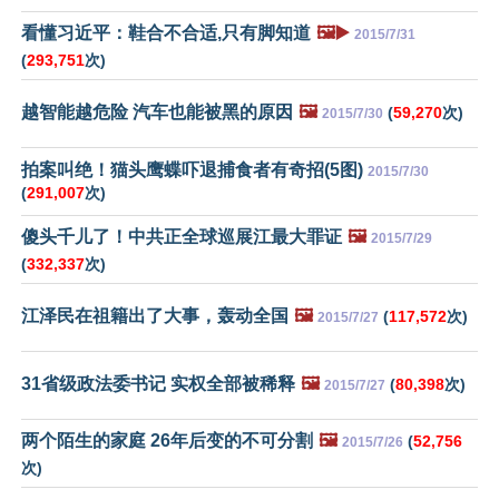
看懂习近平：鞋合不合适,只有脚知道
🖼️▶️
2015/7/31
(
293,751
次)
越智能越危险 汽车也能被黑的原因
🖼️
(
59,270
次)
2015/7/30
拍案叫绝！猫头鹰蝶吓退捕食者有奇招(5图)
2015/7/30
(
291,007
次)
傻头千儿了！中共正全球巡展江最大罪证
🖼️
2015/7/29
(
332,337
次)
江泽民在祖籍出了大事，轰动全国
🖼️
(
117,572
次)
2015/7/27
31省级政法委书记 实权全部被稀释
🖼️
(
80,398
次)
2015/7/27
两个陌生的家庭 26年后变的不可分割
🖼️
(
52,756
2015/7/26
次)