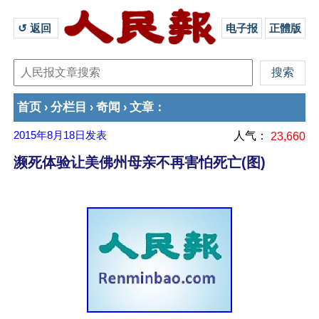
↺ 返回 
电子报
正體版
首页
分栏目
奇闻
文章
›
›
›
：
2015年8月18日
发表
人气：
23,660
濒死体验让美佛州母亲不再害怕死亡(图)