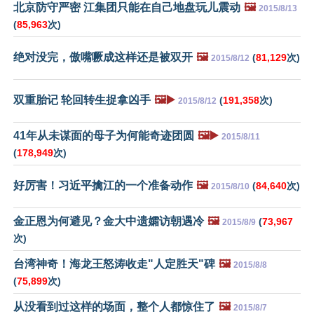
北京防守严密 江集团只能在自己地盘玩儿震动
🖼️
2015/8/13
(
85,963
次)
绝对没完，傲嘴噘成这样还是被双开
🖼️
(
81,129
次)
2015/8/12
双重胎记 轮回转生捉拿凶手
🖼️▶️
(
191,358
次)
2015/8/12
41年从未谋面的母子为何能奇迹团圆
🖼️▶️
2015/8/11
(
178,949
次)
好厉害！习近平擒江的一个准备动作
🖼️
(
84,640
次)
2015/8/10
金正恩为何避见？金大中遗孀访朝遇冷
🖼️
(
73,967
2015/8/9
次)
台湾神奇！海龙王怒涛收走"人定胜天"碑
🖼️
2015/8/8
(
75,899
次)
从没看到过这样的场面，整个人都惊住了
🖼️
2015/8/7