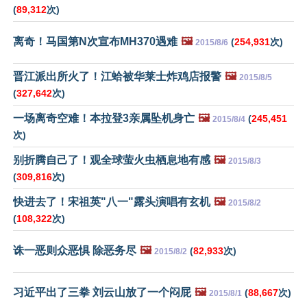
(
89,312
次)
离奇！马国第N次宣布MH370遇难
🖼️
(
254,931
次)
2015/8/6
晋江派出所火了！江蛤被华莱士炸鸡店报警
🖼️
2015/8/5
(
327,642
次)
一场离奇空难！本拉登3亲属坠机身亡
🖼️
(
245,451
2015/8/4
次)
别折腾自己了！观全球萤火虫栖息地有感
🖼️
2015/8/3
(
309,816
次)
快进去了！宋祖英"八一"露头演唱有玄机
🖼️
2015/8/2
(
108,322
次)
诛一恶则众恶惧 除恶务尽
🖼️
(
82,933
次)
2015/8/2
习近平出了三拳 刘云山放了一个闷屁
🖼️
(
88,667
次)
2015/8/1