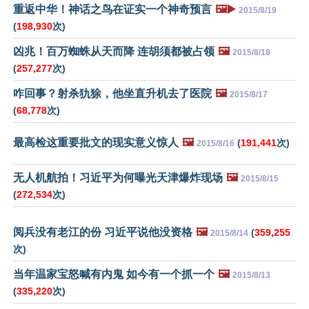
重返中华！神话之鸟在证实一个神奇预言
🖼️▶️
2015/8/19
(
198,930
次)
凶兆！百万蜘蛛从天而降 连胡须都被占领
🖼️
2015/8/18
(
257,277
次)
咋回事？射杀犰狳，他坐直升机去了医院
🖼️
2015/8/17
(
68,778
次)
最高检这重要批文的现实意义惊人
🖼️
(
191,441
次)
2015/8/16
无人机航拍！习近平为何曝光天津爆炸现场
🖼️
2015/8/15
(
272,534
次)
阅兵没有老江的份 习近平说他没资格
🖼️
(
359,255
2015/8/14
次)
当年温家宝怒喊有内鬼 如今有一个抓一个
🖼️
2015/8/13
(
335,220
次)