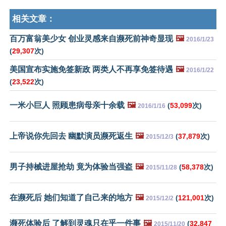
相关文章：
百万富翁美少女 创业灵感来自濒死前神奇显现
🖼️
2016/1/23
(
29,307
次)
美国宣布实施免签新政 两类人不再享免签待遇
🖼️
2016/1/22
(
23,522
次)
一米小巨人 照顾患病母亲十余载
🖼️
(
53,099
次)
2016/1/16
上帝说你先回去 幽默演员濒死返生
🖼️
(
37,879
次)
2015/12/3
男子持械进屋抢劫 竟为体验当强盗
🖼️
(
58,378
次)
2015/11/28
在濒死后 她们知道了自己来的地方
🖼️
(
121,001
次)
2015/12/2
濒死体验后 了解到灵魂只在乎一件事
🖼️
(
32,847
2015/11/20