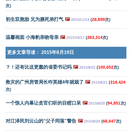
次)
初生双胞胎 兄为濒死弟打气
🖼️
(
28,899
次)
2015/11/14
温馨画面 小海豹亲吻母亲
🖼️
(
263,314
次)
2015/10/17
更多文章导读：
2015年8月19日
？！还有比这更蠢的省委书记吗
🖼️
(
100,652
次)
2015/8/22
救灾的广州房管局长咋英雄4年就栽了
🖼️
(
318,424
2015/8/21
次)
一个惊人内幕让贪官们听的目瞪口呆
🖼️
(
94,851
次)
2015/8/20
对江泽民刘云山的“父子同落”警告
🖼️
(
66,647
次)
2015/8/20