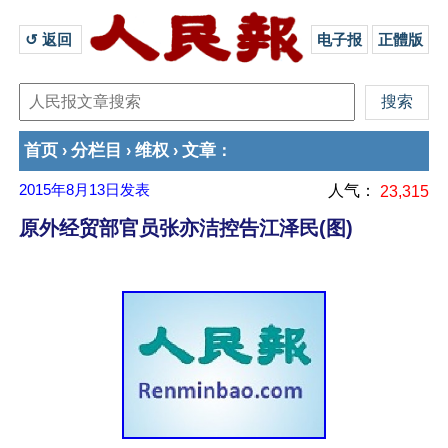
↺ 返回 
电子报
正體版
首页
分栏目
维权
文章
›
›
›
：
2015年8月13日
发表
人气：
23,315
原外经贸部官员张亦洁控告江泽民(图)