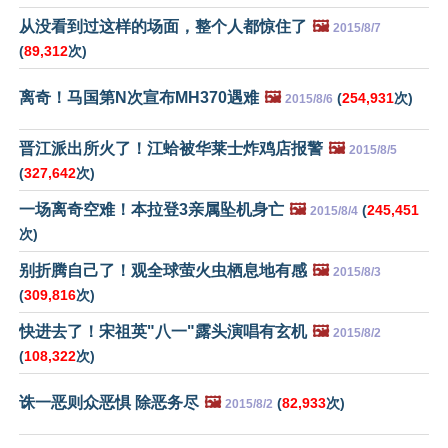
从没看到过这样的场面，整个人都惊住了
🖼️
2015/8/7
(
89,312
次)
离奇！马国第N次宣布MH370遇难
🖼️
(
254,931
次)
2015/8/6
晋江派出所火了！江蛤被华莱士炸鸡店报警
🖼️
2015/8/5
(
327,642
次)
一场离奇空难！本拉登3亲属坠机身亡
🖼️
(
245,451
2015/8/4
次)
别折腾自己了！观全球萤火虫栖息地有感
🖼️
2015/8/3
(
309,816
次)
快进去了！宋祖英"八一"露头演唱有玄机
🖼️
2015/8/2
(
108,322
次)
诛一恶则众恶惧 除恶务尽
🖼️
(
82,933
次)
2015/8/2