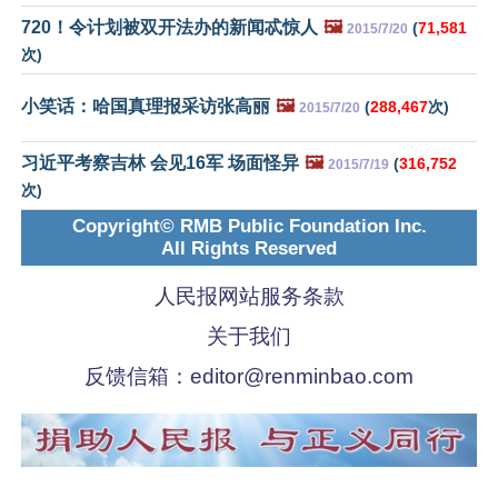
720！令计划被双开法办的新闻忒惊人
🖼️
(
71,581
2015/7/20
次)
小笑话：哈国真理报采访张高丽
🖼️
(
288,467
次)
2015/7/20
习近平考察吉林 会见16军 场面怪异
🖼️
(
316,752
2015/7/19
次)
Copyright© RMB Public Foundation Inc.
All Rights Reserved
人民报网站服务条款
关于我们
反馈信箱：
editor@renminbao.com