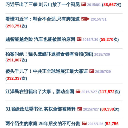
习近平出了三拳 刘云山放了一个闷屁
🖼️
(
88,667
次)
2015/8/1
看懂习近平：鞋合不合适,只有脚知道
🖼️▶️
2015/7/31
(
293,751
次)
越智能越危险 汽车也能被黑的原因
🖼️
(
59,270
次)
2015/7/30
拍案叫绝！猫头鹰蝶吓退捕食者有奇招(5图)
2015/7/30
(
291,007
次)
傻头千儿了！中共正全球巡展江最大罪证
🖼️
2015/7/29
(
332,337
次)
江泽民在祖籍出了大事，轰动全国
🖼️
(
117,572
次)
2015/7/27
31省级政法委书记 实权全部被稀释
🖼️
(
80,398
次)
2015/7/27
两个陌生的家庭 26年后变的不可分割
🖼️
(
52,756
2015/7/26