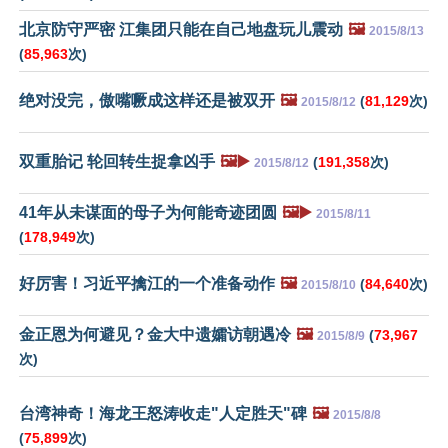
北京防守严密 江集团只能在自己地盘玩儿震动
🖼️
2015/8/13
(
85,963
次)
绝对没完，傲嘴噘成这样还是被双开
🖼️
(
81,129
次)
2015/8/12
双重胎记 轮回转生捉拿凶手
🖼️▶️
(
191,358
次)
2015/8/12
41年从未谋面的母子为何能奇迹团圆
🖼️▶️
2015/8/11
(
178,949
次)
好厉害！习近平擒江的一个准备动作
🖼️
(
84,640
次)
2015/8/10
金正恩为何避见？金大中遗孀访朝遇冷
🖼️
(
73,967
2015/8/9
次)
台湾神奇！海龙王怒涛收走"人定胜天"碑
🖼️
2015/8/8
(
75,899
次)