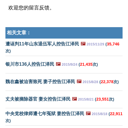
欢迎您的留言反馈。
相关文章：
遭诬判11年山东退伍军人控告江泽民
🖼️
(
35,746
2015/11/29
次)
银川市136人控告江泽民
🖼️
(
21,435
次)
2015/9/24
魏在鑫被迫害致死 妻子控告江泽民
🖼️
(
22,378
次)
2015/8/28
丈夫被摘除器官 妻女控告江泽民
🖼️
(
23,551
次)
2015/8/21
中央党校律师遭七年冤狱 妻控告江泽民
🖼️
(
22,911
2015/8/18
次)