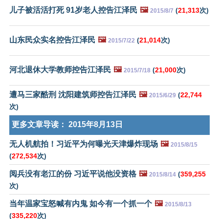
儿子被活活打死 91岁老人控告江泽民
🖼️
(
21,313
次)
2015/8/7
山东民众实名控告江泽民
🖼️
(
21,014
次)
2015/7/22
河北退休大学教师控告江泽民
🖼️
(
21,000
次)
2015/7/18
遭马三家酷刑 沈阳建筑师控告江泽民
🖼️
(
22,744
2015/6/29
次)
更多文章导读：
2015年8月13日
无人机航拍！习近平为何曝光天津爆炸现场
🖼️
2015/8/15
(
272,534
次)
阅兵没有老江的份 习近平说他没资格
🖼️
(
359,255
2015/8/14
次)
当年温家宝怒喊有内鬼 如今有一个抓一个
🖼️
2015/8/13
(
335,220
次)