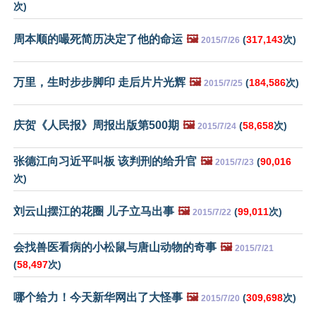
次)
周本顺的嘬死简历决定了他的命运
🖼️
(
317,143
次)
2015/7/26
万里，生时步步脚印 走后片片光辉
🖼️
(
184,586
次)
2015/7/25
庆贺《人民报》周报出版第500期
🖼️
(
58,658
次)
2015/7/24
张德江向习近平叫板 该判刑的给升官
🖼️
(
90,016
2015/7/23
次)
刘云山摆江的花圈 儿子立马出事
🖼️
(
99,011
次)
2015/7/22
会找兽医看病的小松鼠与唐山动物的奇事
🖼️
2015/7/21
(
58,497
次)
哪个给力！今天新华网出了大怪事
🖼️
(
309,698
次)
2015/7/20