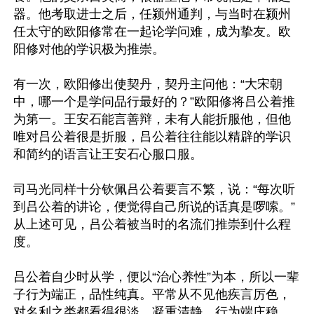
器。他考取进士之后，任颍州通判，与当时在颍州
任太守的欧阳修常在一起论学问难，成为挚友。欧
阳修对他的学识极为推崇。

有一次，欧阳修出使契丹，契丹主问他：“大宋朝
中，哪一个是学问品行最好的？”欧阳修将吕公着推
为第一。王安石能言善辩，未有人能折服他，但他
唯对吕公着很是折服，吕公着往往能以精辟的学识
和简约的语言让王安石心服口服。

司马光同样十分钦佩吕公着要言不繁，说：“每次听
到吕公着的讲论，便觉得自己所说的话真是啰嗦。”
从上述可见，吕公着被当时的名流们推崇到什么程
度。

吕公着自少时从学，便以“治心养性”为本，所以一辈
子行为端正，品性纯真。平常从不见他疾言厉色，
对名利之类都看得很淡，凝重清静，行为端庄稳