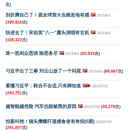
次)
别折腾自己了！观全球萤火虫栖息地有感
🖼️
2015/8/3
(
309,816
次)
快进去了！宋祖英"八一"露头演唱有玄机
🖼️
2015/8/2
(
108,322
次)
诛一恶则众恶惧 除恶务尽
🖼️
(
82,933
次)
2015/8/2
习近平出了三拳 刘云山放了一个闷屁
🖼️
(
88,667
次)
2015/8/1
看懂习近平：鞋合不合适,只有脚知道
🖼️▶️
2015/7/31
(
293,751
次)
越智能越危险 汽车也能被黑的原因
🖼️
(
59,270
次)
2015/7/30
拍案叫绝！猫头鹰蝶吓退捕食者有奇招(5图)
2015/7/30
(
291,007
次)