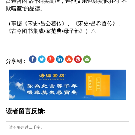
吕希哲的品行确实高洁，连他父亲也称赞他具有“不
欺暗室”的品德。 

（事据《宋史•吕公着传》、《宋史•吕希哲传》、
分享到：
读者留言反馈: