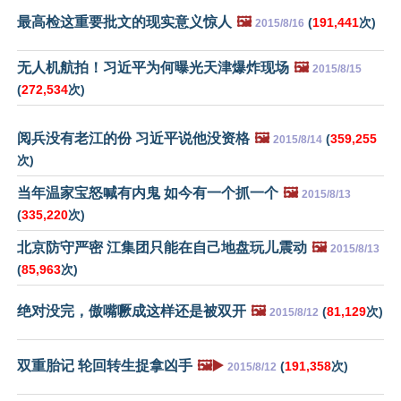
最高检这重要批文的现实意义惊人
🖼️
(
191,441
次)
2015/8/16
无人机航拍！习近平为何曝光天津爆炸现场
🖼️
2015/8/15
(
272,534
次)
阅兵没有老江的份 习近平说他没资格
🖼️
(
359,255
2015/8/14
次)
当年温家宝怒喊有内鬼 如今有一个抓一个
🖼️
2015/8/13
(
335,220
次)
北京防守严密 江集团只能在自己地盘玩儿震动
🖼️
2015/8/13
(
85,963
次)
绝对没完，傲嘴噘成这样还是被双开
🖼️
(
81,129
次)
2015/8/12
双重胎记 轮回转生捉拿凶手
🖼️▶️
(
191,358
次)
2015/8/12