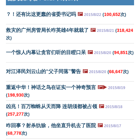
？！还有比这更蠢的省委书记吗
🖼️
(
100,652
次)
2015/8/22
救灾的广州房管局长咋英雄4年就栽了
🖼️
(
318,424
2015/8/21
次)
一个惊人内幕让贪官们听的目瞪口呆
🖼️
(
94,851
次)
2015/8/20
对江泽民刘云山的“父子同落”警告
🖼️
(
66,647
次)
2015/8/20
重返中华！神话之鸟在证实一个神奇预言
🖼️▶️
2015/8/19
(
198,930
次)
凶兆！百万蜘蛛从天而降 连胡须都被占领
🖼️
2015/8/18
(
257,277
次)
咋回事？射杀犰狳，他坐直升机去了医院
🖼️
2015/8/17
(
68,778
次)