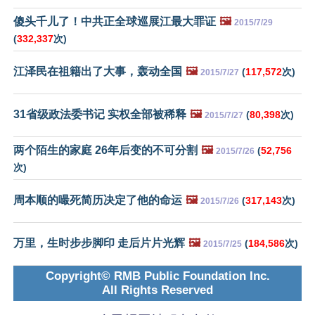
傻头千儿了！中共正全球巡展江最大罪证
🖼️
2015/7/29
(
332,337
次)
江泽民在祖籍出了大事，轰动全国
🖼️
(
117,572
次)
2015/7/27
31省级政法委书记 实权全部被稀释
🖼️
(
80,398
次)
2015/7/27
两个陌生的家庭 26年后变的不可分割
🖼️
(
52,756
2015/7/26
次)
周本顺的嘬死简历决定了他的命运
🖼️
(
317,143
次)
2015/7/26
万里，生时步步脚印 走后片片光辉
🖼️
(
184,586
次)
2015/7/25
Copyright© RMB Public Foundation Inc.
All Rights Reserved