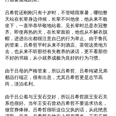
吕希哲还刚刚只有十岁时，不管晴雨寒暑，哪怕整
天站在长辈身边侍候，长辈不叫他坐，他从来不敢
坐下，一直毕恭毕敬地站着。见长辈时总是衣冠整
齐。即使再热的天，在长辈面前，他也从不解衣脱
帽，进进出出都很注意自已的行为举止。由于鲁氏
的管束，吕希哲平时从来不到酒店、茶馆这类地方
去，也从来不听那些有失教养的谈话，更不看那些
不好的书籍，从小就养成极为良好的行为习惯。

由于吕母的严格管束，所以吕希哲、吕希纯诸兄弟
都品行端正，很有出息，尤其吕希哲更是志节高
尚，淡泊名利。

由于吕公着与王安石交好，所以吕希哲跟王安石关
系也很好。当年王安石曾劝吕希哲不要追求功名，
做官挣俸禄。吕希哲很听这位父执的话，从此绝意