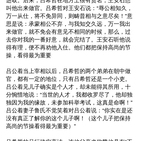
进取。后来，吕希哲在地方上很有贤名，王安石想
叫他出来做官。吕希哲对王安石说：“辱公相知久，
万一从仕，将不免异同，则畴昔相与之意尽矣！”意
思是说：承蒙相公不弃，与我知交久远，万一我出
来做官，就不免会有意见不相同的时候，那么，过
去你对我的一番好意，就会完结了。王安石听他说
得有理，便不再劝他入仕。他们都把保持高尚的节
操，看得最为重要

吕公着当上宰相以后，吕希哲的两个弟弟在朝中做
官，都有一定的地位，只有吕希哲还是一个小吏。
吕公着见儿子确实是个人才，却未能得其所用，十
分惋惜地说：“当世的人才，我都收罗尽了，他却独
独因为我的缘故，未参加科举考试，这真是命啊！”
吕公着妻子鲁氏不觉笑着对吕公着说：“你实在是还
没有真正了解你的这个儿子啊！（这个儿子把保持
高尚的节操看得最为重要）”
