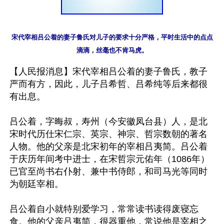
宋代宰相吕公着的妻子鲁氏对儿子的要求十分严格，平时生活中的点点
【人民报消息】宋代宰相吕公着的妻子鲁氏，教子
严而有方，因此，儿子吕希哲、吕希纯等后来都很
有出息。

吕公着，字晦叔，寿州（今安徽凤台县）人，是北
宋时代历仕宋仁宗、英宗、神宗、哲宗数朝的著名
人物。他的父亲是北宋初年的宰相吕夷简。吕公着
于庆历年间考中进士，在宋哲宗元佑年（1086年）
已官至尚书右仆射、兼中书侍郎，和司马光等同时
为朝廷宰相。

吕公着自小就特别爱学习，常常读书读得废寝忘
食。他的父亲吕夷简，很器重他，常说他是宰相之