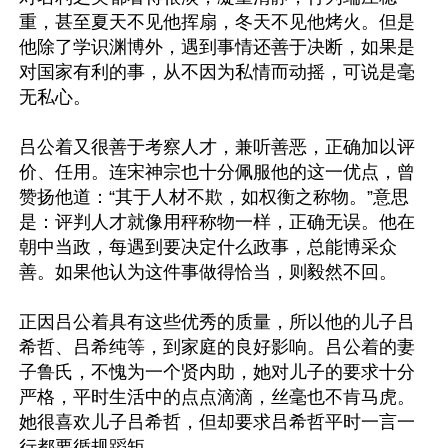
重，甚至夏天不见他挥扇，冬天不见他烤火。但是
他除了学识渊博外，遇到事情还善于决断，如果是
对国家有利的事，从不因为私情而动摇，可说是毫
无私心。

吕公着又很善于考察人才，兼听善恶，正确加以评
价、任用。连宋神宗也十分佩服他的这一优点，曾
赞扬他道：“其于人材不欺，如权衡之称物。”意思
是：评判人才就像用秤称物一样，正确无误。他在
朝中当政，每遇到要决定什么政事，总能博采众
善。如果他认为这件事做得恰当，则毅然不回。

正因吕公着具有这些优秀的质量，所以他的儿子吕
希哲、吕希纯等，到家庭的良好影响。吕公着的妻
子鲁氏，不愧为一个贤内助，她对儿子的要求十分
严格，平时生活中的点点滴滴，丝毫也不肯马虎。
她很喜欢儿子吕希哲，但却要求吕希哲平时一言一
行都要循规蹈矩。
