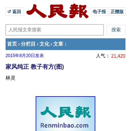
↺ 返回 
电子报
正體版
首页
分栏目
文化
文章
›
›
›
：
2015年8月20日
发表
人气：
21,420
家风纯正 教子有方(图)
林灵