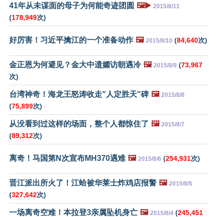
41年从未谋面的母子为何能奇迹团圆
🖼️▶️
2015/8/11
(
178,949
次)
好厉害！习近平擒江的一个准备动作
🖼️
(
84,640
次)
2015/8/10
金正恩为何避见？金大中遗孀访朝遇冷
🖼️
(
73,967
2015/8/9
次)
台湾神奇！海龙王怒涛收走"人定胜天"碑
🖼️
2015/8/8
(
75,899
次)
从没看到过这样的场面，整个人都惊住了
🖼️
2015/8/7
(
89,312
次)
离奇！马国第N次宣布MH370遇难
🖼️
(
254,931
次)
2015/8/6
晋江派出所火了！江蛤被华莱士炸鸡店报警
🖼️
2015/8/5
(
327,642
次)
一场离奇空难！本拉登3亲属坠机身亡
🖼️
(
245,451
2015/8/4