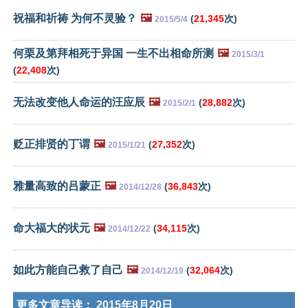
祝福和祈祷 为何不灵验？
🖼️
(
21,345
次)
2015/5/4
何栗及第拜相死于异国 一生不出相命所测
🖼️
2015/3/1
(
22,408
次)
无法改变他人命运的汪应辰
🖼️
(
28,882
次)
2015/2/1
贬正排贤的丁谓
🖼️
(
27,352
次)
2015/1/21
雅量高致的吕蒙正
🖼️
(
36,843
次)
2014/12/28
命大福大的状元
🖼️
(
34,115
次)
2014/12/22
如此方能自己救了自己
🖼️
(
32,064
次)
2014/12/19
更多文章导读：
2015年8月20日