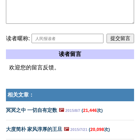
读者暱称:
读者留言
欢迎您的留言反馈。
相关文章：
冥冥之中 一切自有定数
🖼️
(
21,446
次)
2015/8/7
大度简朴 家风淳厚的王旦
🖼️
(
20,098
次)
2015/7/21