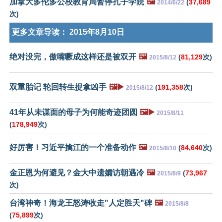
加拿大多伦多公校教育局暂停孔子学院
🖼️
(
37,689
2014/6/22
次)
更多文章导读：
2015年8月10日
绝对没完，傲嘴噘成这样还是被双开
🖼️
(
81,129
次)
2015/8/12
双重胎记 轮回转生捉拿凶手
🖼️▶️
(
191,358
次)
2015/8/12
41年从未谋面的母子为何能奇迹团圆
🖼️▶️
2015/8/11
(
178,949
次)
好厉害！习近平擒江的一个准备动作
🖼️
(
84,640
次)
2015/8/10
金正恩为何避见？金大中遗孀访朝遇冷
🖼️
(
73,967
2015/8/9
次)
台湾神奇！海龙王怒涛收走"人定胜天"碑
🖼️
2015/8/8
(
75,899
次)