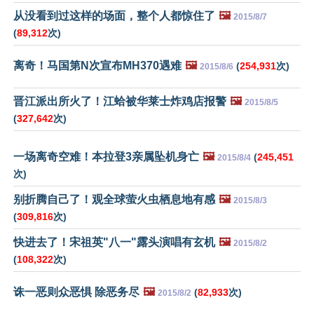
从没看到过这样的场面，整个人都惊住了
🖼️
2015/8/7
(
89,312
次)
离奇！马国第N次宣布MH370遇难
🖼️
(
254,931
次)
2015/8/6
晋江派出所火了！江蛤被华莱士炸鸡店报警
🖼️
2015/8/5
(
327,642
次)
一场离奇空难！本拉登3亲属坠机身亡
🖼️
(
245,451
2015/8/4
次)
别折腾自己了！观全球萤火虫栖息地有感
🖼️
2015/8/3
(
309,816
次)
快进去了！宋祖英"八一"露头演唱有玄机
🖼️
2015/8/2
(
108,322
次)
诛一恶则众恶惧 除恶务尽
🖼️
(
82,933
次)
2015/8/2