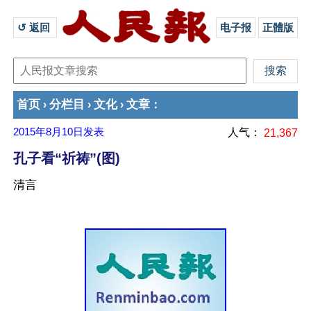
↺ 返回 
电子报
正體版
首页
分栏目
文化
文章
›
›
›
：
2015年8月10日
发表
人气：
21,367
孔子看“祈祷”(图)
清言