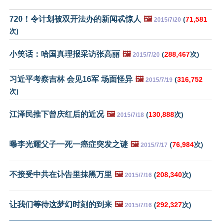
720！令计划被双开法办的新闻忒惊人
🖼️
(
71,581
2015/7/20
次)
小笑话：哈国真理报采访张高丽
🖼️
(
288,467
次)
2015/7/20
习近平考察吉林 会见16军 场面怪异
🖼️
(
316,752
2015/7/19
次)
江泽民推下曾庆红后的近况
🖼️
(
130,888
次)
2015/7/18
曝李光耀父子一死一癌症突发之谜
🖼️
(
76,984
次)
2015/7/17
不接受中共在讣告里抹黑万里
🖼️
(
208,340
次)
2015/7/16
让我们等待这梦幻时刻的到来
🖼️
(
292,327
次)
2015/7/16