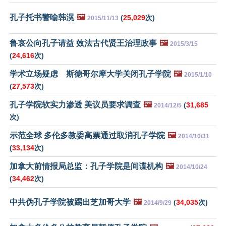
孔子托书警喻韩滉
🖼️
(
25,029
次)
2015/11/13
鲁哀公向孔子请益 效法古代贤王治理政事
🖼️
2015/3/15
(
24,616
次)
学术立场疑虑 斯德哥尔摩大学关闭孔子学院
🖼️
2015/1/10
(
27,573
次)
孔子学院软实力渗透 美议员要求调查
🖼️
(
31,685
2014/12/5
次)
示范全球 多伦多教委高票通过取消孔子学院
🖼️
2014/10/31
(
33,134
次)
加拿大前情报局总监：孔子学院是间谍机构
🖼️
2014/10/24
(
34,462
次)
中共伪孔子学院被踢出芝加哥大学
🖼️
(
34,035
次)
2014/9/29