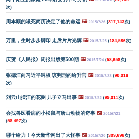
2015/7/26
次)
周本顺的嘬死简历决定了他的命运
🖼️
(
317,143
次)
2015/7/26
万里，生时步步脚印 走后片片光辉
🖼️
(
184,586
次)
2015/7/25
庆贺《人民报》周报出版第500期
🖼️
(
58,658
次)
2015/7/24
张德江向习近平叫板 该判刑的给升官
🖼️
(
90,016
2015/7/23
次)
刘云山摆江的花圈 儿子立马出事
🖼️
(
99,011
次)
2015/7/22
会找兽医看病的小松鼠与唐山动物的奇事
🖼️
2015/7/21
(
58,497
次)
哪个给力！今天新华网出了大怪事
🖼️
(
309,698
次)
2015/7/20