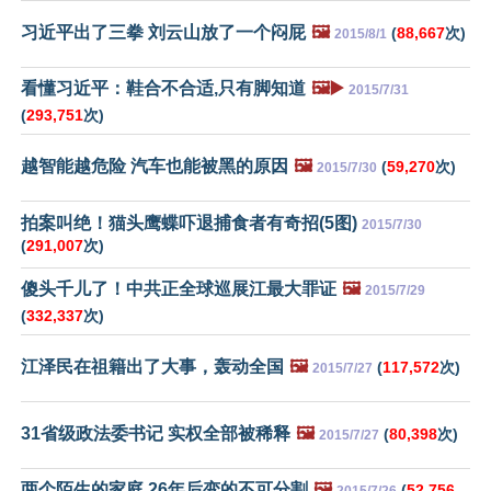
习近平出了三拳 刘云山放了一个闷屁
🖼️
(
88,667
次)
2015/8/1
看懂习近平：鞋合不合适,只有脚知道
🖼️▶️
2015/7/31
(
293,751
次)
越智能越危险 汽车也能被黑的原因
🖼️
(
59,270
次)
2015/7/30
拍案叫绝！猫头鹰蝶吓退捕食者有奇招(5图)
2015/7/30
(
291,007
次)
傻头千儿了！中共正全球巡展江最大罪证
🖼️
2015/7/29
(
332,337
次)
江泽民在祖籍出了大事，轰动全国
🖼️
(
117,572
次)
2015/7/27
31省级政法委书记 实权全部被稀释
🖼️
(
80,398
次)
2015/7/27
两个陌生的家庭 26年后变的不可分割
🖼️
(
52,756