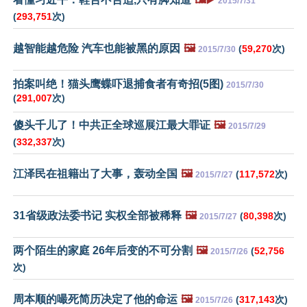
2015/7/31
(
293,751
次)
越智能越危险 汽车也能被黑的原因
🖼️
(
59,270
次)
2015/7/30
拍案叫绝！猫头鹰蝶吓退捕食者有奇招(5图)
2015/7/30
(
291,007
次)
傻头千儿了！中共正全球巡展江最大罪证
🖼️
2015/7/29
(
332,337
次)
江泽民在祖籍出了大事，轰动全国
🖼️
(
117,572
次)
2015/7/27
31省级政法委书记 实权全部被稀释
🖼️
(
80,398
次)
2015/7/27
两个陌生的家庭 26年后变的不可分割
🖼️
(
52,756
2015/7/26
次)
周本顺的嘬死简历决定了他的命运
🖼️
(
317,143
次)
2015/7/26