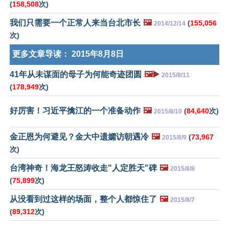
(
158,508
次)
我们只需要一个正常人来当台北市长
🖼️
(
155,056
2014/12/14
次)
更多文章导读：
2015年8月8日
41年从未谋面的母子为何能奇迹团圆
🖼️▶️
2015/8/11
(
178,949
次)
好厉害！习近平擒江的一个准备动作
🖼️
(
84,640
次)
2015/8/10
金正恩为何避见？金大中遗孀访朝遇冷
🖼️
(
73,967
2015/8/9
次)
台湾神奇！海龙王怒涛收走"人定胜天"碑
🖼️
2015/8/8
(
75,899
次)
从没看到过这样的场面，整个人都惊住了
🖼️
2015/8/7
(
89,312
次)