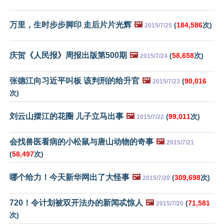
万里，生时步步脚印 走后片片光辉
🖼️
(
184,586
次)
2015/7/25
庆贺《人民报》周报出版第500期
🖼️
(
58,658
次)
2015/7/24
张德江向习近平叫板 该判刑的给升官
🖼️
(
90,016
2015/7/23
次)
刘云山摆江的花圈 儿子立马出事
🖼️
(
99,011
次)
2015/7/22
会找兽医看病的小松鼠与唐山动物的奇事
🖼️
2015/7/21
(
58,497
次)
哪个给力！今天新华网出了大怪事
🖼️
(
309,698
次)
2015/7/20
720！令计划被双开法办的新闻忒惊人
🖼️
(
71,581
2015/7/20
次)