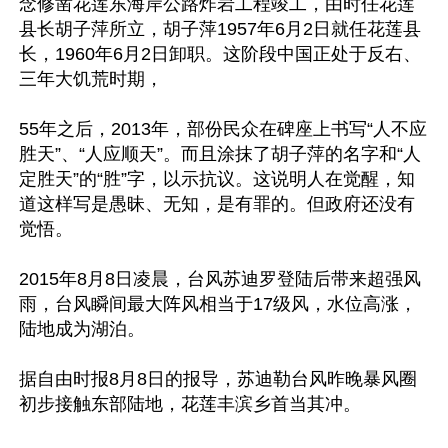
念修凿花莲东海岸公路炸岩工程竣工，由时任花莲
县长胡子萍所立，胡子萍1957年6月2日就任花莲县
长，1960年6月2日卸职。这阶段中国正处于反右、
三年大饥荒时期，

55年之后，2013年，部份民众在碑座上书写“人不应
胜天”、“人应顺天”。而且涂抹了胡子萍的名字和“人
定胜天”的“胜”字，以示抗议。这说明人在觉醒，知
道这样写是愚昧、无知，是有罪的。但政府还没有
觉悟。

2015年8月8日凌晨，台风苏迪罗登陆后带来超强风
雨，台风瞬间最大阵风相当于17级风，水位高涨，
陆地成为湖泊。

据自由时报8月8日的报导，苏迪勒台风昨晚暴风圈
初步接触东部陆地，花莲丰滨乡首当其冲。
