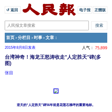
↺ 返回 
电子报
正體版
首页
分栏目
时事
文章
›
›
›
：
2015年8月8日
发表
人气：
75,899
台湾神奇！海龙王怒涛收走"人定胜天"碑(多
图)
张目
逆天的“人定胜天”碑56年前是花莲石梯坪的重要地标。