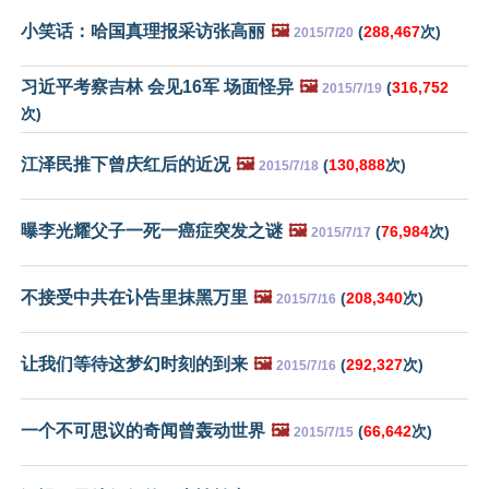
小笑话：哈国真理报采访张高丽
🖼️
(
288,467
次)
2015/7/20
习近平考察吉林 会见16军 场面怪异
🖼️
(
316,752
2015/7/19
次)
江泽民推下曾庆红后的近况
🖼️
(
130,888
次)
2015/7/18
曝李光耀父子一死一癌症突发之谜
🖼️
(
76,984
次)
2015/7/17
不接受中共在讣告里抹黑万里
🖼️
(
208,340
次)
2015/7/16
让我们等待这梦幻时刻的到来
🖼️
(
292,327
次)
2015/7/16
一个不可思议的奇闻曾轰动世界
🖼️
(
66,642
次)
2015/7/15