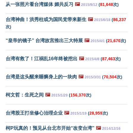
从一张照片看台湾媒体 媚共反习
🖼️
(
81,648
次)
2015/9/12
台湾神曲！洪秀柱或为国民党带来新生
🖼️
(
86,237
2015/6/18
次)
“皇帝的镜子” 台湾故宫推出三大特展
🖼️
(
21,670
次)
2015/4/1
台湾有救了！江祸乱16年终被挖出
🖼️
(
87,463
次)
2015/4/8
台湾是这头醒来睡狮身上的一块肉
🖼️
(
70,504
次)
2015/3/31
柯文哲：生死之间
🖼️
(
156,370
次)
2015/1/29
台湾股王打坐修心治理企业
🖼️
(
28,959
次)
2015/1/19
柯P玩真的！预见从台北市开始“改变台湾”
🖼️
2014/12/16