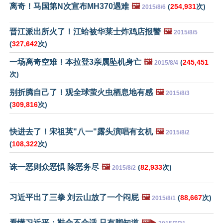
离奇！马国第N次宣布MH370遇难
🖼️
(
254,931
次)
2015/8/6
晋江派出所火了！江蛤被华莱士炸鸡店报警
🖼️
2015/8/5
(
327,642
次)
一场离奇空难！本拉登3亲属坠机身亡
🖼️
(
245,451
2015/8/4
次)
别折腾自己了！观全球萤火虫栖息地有感
🖼️
2015/8/3
(
309,816
次)
快进去了！宋祖英"八一"露头演唱有玄机
🖼️
2015/8/2
(
108,322
次)
诛一恶则众恶惧 除恶务尽
🖼️
(
82,933
次)
2015/8/2
习近平出了三拳 刘云山放了一个闷屁
🖼️
(
88,667
次)
2015/8/1
看懂习近平：鞋合不合适,只有脚知道
🖼️▶️