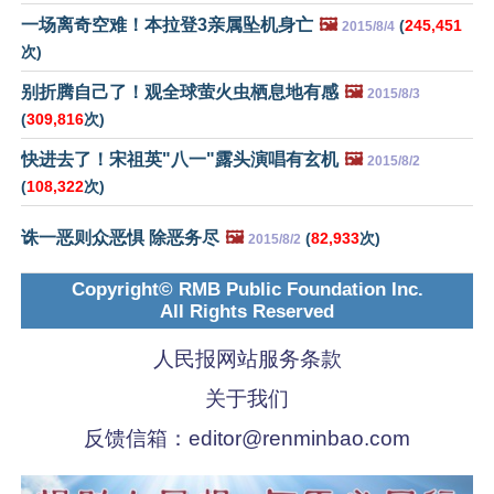
一场离奇空难！本拉登3亲属坠机身亡
🖼️
(
245,451
2015/8/4
次)
别折腾自己了！观全球萤火虫栖息地有感
🖼️
2015/8/3
(
309,816
次)
快进去了！宋祖英"八一"露头演唱有玄机
🖼️
2015/8/2
(
108,322
次)
诛一恶则众恶惧 除恶务尽
🖼️
(
82,933
次)
2015/8/2
Copyright© RMB Public Foundation Inc.
All Rights Reserved
人民报网站服务条款
关于我们
反馈信箱：
editor@renminbao.com