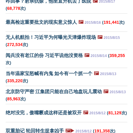
咋回事？射杀犰狳，他坐直升机去了医院
🖼️
2015/8/17
(
68,778
次)
最高检这重要批文的现实意义惊人
🖼️
(
191,441
次)
2015/8/16
无人机航拍！习近平为何曝光天津爆炸现场
🖼️
2015/8/15
(
272,534
次)
阅兵没有老江的份 习近平说他没资格
🖼️
(
359,255
2015/8/14
次)
当年温家宝怒喊有内鬼 如今有一个抓一个
🖼️
2015/8/13
(
335,220
次)
北京防守严密 江集团只能在自己地盘玩儿震动
🖼️
2015/8/13
(
85,963
次)
绝对没完，傲嘴噘成这样还是被双开
🖼️
(
81,129
次)
2015/8/12
双重胎记 轮回转生捉拿凶手
🖼️▶️
(
191,358
次)
2015/8/12