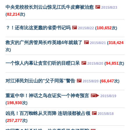
中央党校校长刘云山惊见江氏牛皮癣被治愈
🖼️
2015/8/23
(
82,214
次)
？！还有比这更蠢的省委书记吗
🖼️
(
100,652
次)
2015/8/22
救灾的广州房管局长咋英雄4年就栽了
🖼️
(
318,424
2015/8/21
次)
一个惊人内幕让贪官们听的目瞪口呆
🖼️
(
94,851
次)
2015/8/20
对江泽民刘云山的“父子同落”警告
🖼️
(
66,647
次)
2015/8/20
重返中华！神话之鸟在证实一个神奇预言
🖼️▶️
2015/8/19
(
198,930
次)
凶兆！百万蜘蛛从天而降 连胡须都被占领
🖼️
2015/8/18
(
257,277
次)