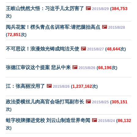
王岐山恍然大悟：习这手儿太厉害了
🖼️
(
384,753
2015/8/29
次)
阅兵花絮！楞头青点名训将军:请把腿抬高点
🖼️
2015/8/28
(
72,851
次)
不可思议！浪漫烛光铸成纯洁天使
🖼️
(
48,644
次)
2015/8/27
张德江审议这个提案 悲从中来
🖼️
(
66,196
次)
2015/8/26
江：张高丽没用了
🖼️
(
1,237,162
次)
2015/8/26
政法委横丝儿肉高官会场打骂副市长
🖼️
(
305,151
2015/8/25
次)
蛙字校牌挪进党校 刘云山制造世界奇闻
🖼️
(
86,132
2015/8/24
次)