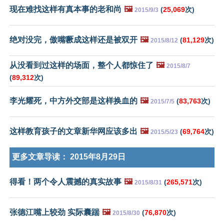
现在难找这样有真本事的老和尚
🖼️
(
25,069
次)
2015/9/3
绝对没完，傲嘴噘成这样还是被双开
🖼️
(
81,129
次)
2015/8/12
从没看到过这样的场面，整个人都惊住了
🖼️
2015/8/7
(
89,312
次)
李光耀死，中方外交部是这样换血的
🖼️
(
83,763
次)
2015/7/5
这样教育孩子的文章新华网应该多出
🖼️
(
69,764
次)
2015/5/23
更多文章导读：
2015年8月29日
得看！两个令人震撼的真实故事
🖼️
(
265,571
次)
2015/8/31
张德江嘴上较劲 实际囊踹
🖼️
(
76,870
次)
2015/8/30