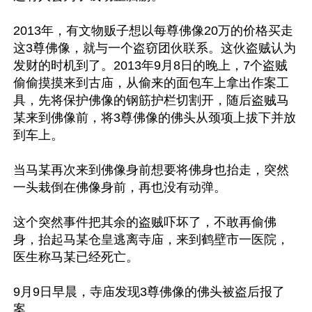
2013年，有文物贩子想以每尊佛像20万的价格买走
这3尊佛像，就与一个盗窃团伙联系。这伙盗贼认为
发财的时机到了。2013年9月8日的晚上，7个盗贼
偷偷摸摸来到古庙，从偷来的面包车上拿出作案工
具，先将保护佛像的钢筋护栏切割开，随后盗贼马
某来到佛像前，将3尊佛像的佛头从颈项上拔下并放
到车上。

当马某再次来到佛像身前想要将佛身也抬走，突然
一头栽倒在佛像身前，再也没有动弹。

这个突然事件把其余的盗贼吓坏了，不敢再偷佛
身，抬起马某仓皇逃离寺庙，来到鹤壁市一医院，
医生称马某已经死亡。

9月9日早晨，寺庙发现3尊佛像的佛头被盗后报了
案。
