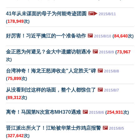
41年从未谋面的母子为何能奇迹团圆
🖼️▶️
2015/8/11
(
178,949
次)
好厉害！习近平擒江的一个准备动作
🖼️
(
84,640
次)
2015/8/10
金正恩为何避见？金大中遗孀访朝遇冷
🖼️
(
73,967
2015/8/9
次)
台湾神奇！海龙王怒涛收走"人定胜天"碑
🖼️
2015/8/8
(
75,899
次)
从没看到过这样的场面，整个人都惊住了
🖼️
2015/8/7
(
89,312
次)
离奇！马国第N次宣布MH370遇难
🖼️
(
254,931
次)
2015/8/6
晋江派出所火了！江蛤被华莱士炸鸡店报警
🖼️
2015/8/5
(
327,642
次)