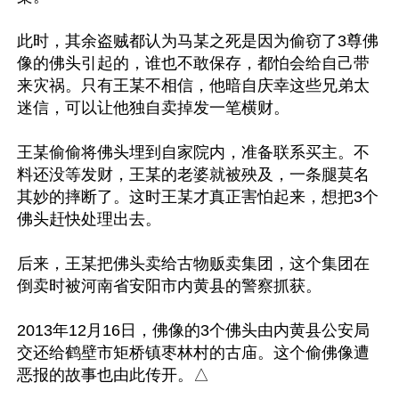
此时，其余盗贼都认为马某之死是因为偷窃了3尊佛
像的佛头引起的，谁也不敢保存，都怕会给自己带
来灾祸。只有王某不相信，他暗自庆幸这些兄弟太
迷信，可以让他独自卖掉发一笔横财。

王某偷偷将佛头埋到自家院内，准备联系买主。不
料还没等发财，王某的老婆就被殃及，一条腿莫名
其妙的摔断了。这时王某才真正害怕起来，想把3个
佛头赶快处理出去。

后来，王某把佛头卖给古物贩卖集团，这个集团在
倒卖时被河南省安阳市内黄县的警察抓获。 

2013年12月16日，佛像的3个佛头由内黄县公安局
交还给鹤壁市矩桥镇枣林村的古庙。这个偷佛像遭