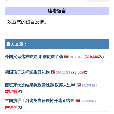
读者留言
欢迎您的留言反馈。
相关文章：
外国父母这样晒娃 咱别使错了劲
🖼️
(
319,686
次)
2016/1/30
德国孩子这样送生日礼物
🖼️
(
26,509
次)
2016/1/22
西班牙大选结果执政党胜选 议席未过半
🖼️
2015/12/20
(
29,786
次)
古国携手！习访英当日铁树开花又结果
🖼️
2015/10/24
(
98,028
次)