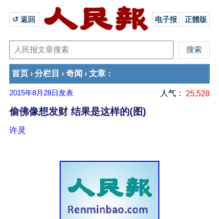
↺ 返回 
电子报
正體版
首页
分栏目
奇闻
文章
›
›
›
：
2015年8月28日
发表
人气：
25,528
偷佛像想发财 结果是这样的(图)
许灵