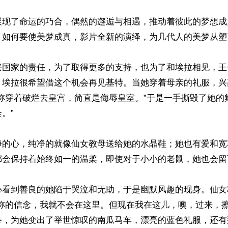
展现了命运的巧合，偶然的邂逅与相遇，推动着彼此的梦想成
，如何要使美梦成真，影片全新的演绎，为几代人的美梦从塑
兴国家的责任，为了取得更多的支持，也为了和埃拉相见，王
。埃拉很希望借这个机会再见基特。当她穿着母亲的礼服，兴
妳穿着破烂去皇宫，简直是侮辱皇室。”于是一手撕毁了她的
”

净的心，纯净的就像仙女教母送给她的水晶鞋；她也有爱和宽
都会保持着始终如一的温柔，即使对于小小的老鼠，她也会留
心看到善良的她陷于哭泣和无助，于是幽默风趣的现身。仙女
了妳的信念，我就不会在这里。但现在我在这儿，噢，过来，擦
棒，为她变出了举世惊叹的南瓜马车，漂亮的蓝色礼服，还有