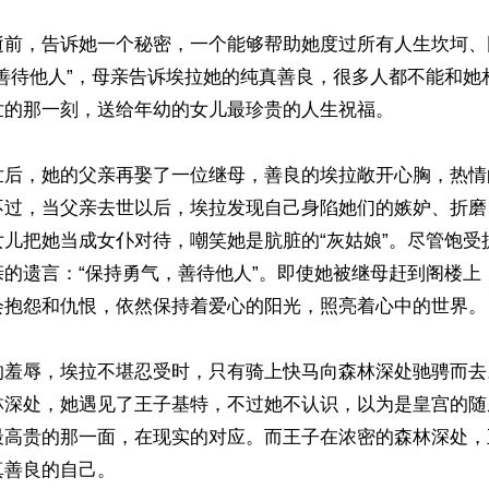
逝前，告诉她一个秘密，一个能够帮助她度过所有人生坎坷、
，善待他人”，母亲告诉埃拉她的纯真善良，很多人都不能和她
的那一刻，送给年幼的女儿最珍贵的人生祝福。

世后，她的父亲再娶了一位继母，善良的埃拉敞开心胸，热情
不过，当父亲去世以后，埃拉发现自己身陷她们的嫉妒、折磨
女儿把她当成女仆对待，嘲笑她是肮脏的“灰姑娘”。尽管饱受
亲的遗言：“保持勇气，善待他人”。即使她被继母赶到阁楼上
会抱怨和仇恨，依然保持着爱心的阳光，照亮着心中的世界。

的羞辱，埃拉不堪忍受时，只有骑上快马向森林深处驰骋而去
林深处，她遇见了王子基特，不过她不认识，以为是皇宫的随
最高贵的那一面，在现实的对应。而王子在浓密的森林深处，
善良的自己。
