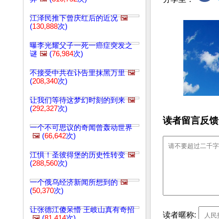
江泽民推下曾庆红后的近况
🖼️
(
130,888
次)
曝李光耀父子一死一癌症突发之
谜
🖼️
(
76,984
次)
不接受中共在讣告里抹黑万里
🖼️
(
208,340
次)
让我们等待这梦幻时刻的到来
🖼️
(
292,327
次)
读者留言反馈
一个不可思议的奇闻曾轰动世界
🖼️
(
66,642
次)
江惧！圣彼得堡的历史性转变
🖼️
(
288,560
次)
一个俄乌经济新闻所想到的
🖼️
(
50,370
次)
让张德江傻呆懵 王岐山真有奇招
读者暱称:
🖼️
(
81,414
次)