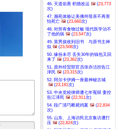
46. 天道佑善 积德改运
🖼️
(
23,773
次)
47. 濒死体验让美佛州母亲不再害
怕死亡
🖼️
(
23,660
次)
48. 对所有食物过敏 现代医学治不
了他的病
🖼️
(
23,547
次)
49. 英男孩收到旧书 与原书主神
似
🖼️
(
23,508
次)
50. 缘份未尽 丢失30年的钱包又回
来了
🖼️
(
23,362
次)
51. 原外经贸部官员张亦洁控告江
泽民
🖼️
(
23,315
次)
52. 阿尔卡伊姆一座最神秘古城
🖼️
(
23,181
次)
53. 中央党校律师遭七年冤狱 妻控
告江泽民
🖼️
(
22,911
次)
54. 段广清巧断毙鸡案
🖼️
(
22,834
次)
55. 山东、上海访民北京集访遭打
压
🖼️
(
22,824
次)