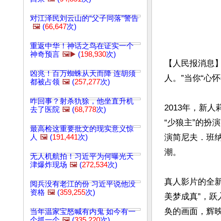
对江泽民刘云山的“父子同落”警告
🖼️
(
66,647
次)
重返中华！神话之鸟在证实一个
神奇预言
🖼️▶️
(
198,930
次)
【人民报消息
凶兆！百万蜘蛛从天而降 连胡须
人。”当你“心
都被占领
🖼️
(
257,277
次)
咋回事？射杀犰狳，他坐直升机
2013年，新
去了医院
🖼️
(
68,778
次)
“少狼主”的扮
最高检这重要批文的现实意义惊
演简尼夫．班
人
🖼️
(
191,441
次)
潮。

无人机航拍！习近平为何曝光天
津爆炸现场
🖼️
(
272,534
次)
真人影片的全新
阅兵没有老江的份 习近平说他没
资格
🖼️
(
359,255
次)
美梦成真”，
奂的画面，辉
当年温家宝怒喊有内鬼 如今有一
个抓一个
🖼️
(
335,220
次)