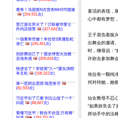
离奇！马国第N次宣布MH370遇难
童话的表现，
🖼️
(
254,931
次)
心中都有梦想
晋江派出所火了！江蛤被华莱士
炸鸡店报警
🖼️
(
327,642
次)
王子肩负着振
一场离奇空难！本拉登3亲属坠机
出舞会的邀请
身亡
🖼️
(
245,451
次)
时，继母说：“
别折腾自己了！观全球萤火虫栖
许妳去参加舞会。
息地有感
🖼️
(
309,816
次)
快进去了！宋祖英"八一"露头演唱
有玄机
🖼️
(
108,322
次)
埃拉有一颗纯
何对待她，她
诛一恶则众恶惧 除恶务尽
🖼️
(
82,933
次)
仙女教母不忍
习近平出了三拳 刘云山放了一个
闷屁
🖼️
(
88,667
次)
“如果妳失去
看懂习近平：鞋合不合适,只有脚
挥动手中的法
知道
🖼️▶️
(
293,751
次)