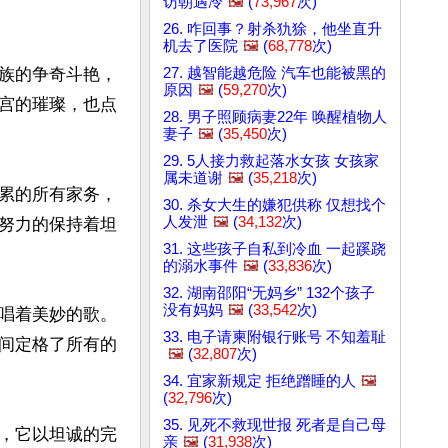
访朝遇冷
🖼️
(
73,967
次)
26. 咋回事？射杀犰狳，他坐直升
机去了医院
🖼️
(
68,778
次)
27. 越智能越危险 汽车也能被黑的
族的争奇斗艳，
原因
🖼️
(
59,270
次)
宫的璀璨，也点
28. 男子照顾病妻22年 唤醒植物人
妻子
🖼️
(
35,450
次)
29. 5人接力救起落水女孩 女孩家
属未道谢
🖼️
(
35,218
次)
累的所有家务，
30. 杀女大生的嫌犯供称 仅想找个
人发泄
🖼️
(
34,132
次)
努力的保持着坦
31. 这些孩子自私到冷血 一起蹊跷
的溺水事件
🖼️
(
33,836
次)
32. 湖南邵阳“无妈乡” 132个孩子
没有妈妈
🖼️
(
33,542
次)
唱着美妙的歌。
33. 电子请柬附银行账号 不知羞耻
间定格了所有的
🖼️
(
32,807
次)
34. 宜家新规定 拒绝蹭睡的人
🖼️
(
32,796
次)
35. 见死不救现世报 死者是自己母
，它以坦诚的完
亲
🖼️
(
31,938
次)