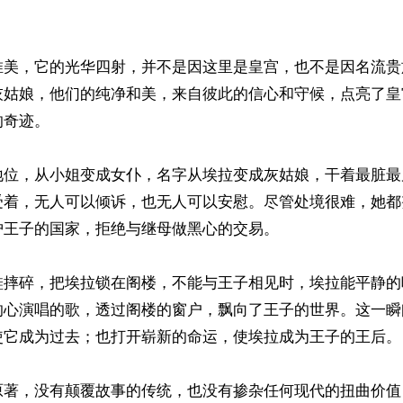
唯美，它的光华四射，并不是因这里是皇宫，也不是因名流贵
灰姑娘，他们的纯净和美，来自彼此的信心和守候，点亮了皇
奇迹。

地位，从小姐变成女仆，名字从埃拉变成灰姑娘，干着最脏最
受着，无人可以倾诉，也无人可以安慰。尽管处境很难，她都
王子的国家，拒绝与继母做黑心的交易。

鞋摔碎，把埃拉锁在阁楼，不能与王子相见时，埃拉能平静的
的心演唱的歌，透过阁楼的窗户，飘向了王子的世界。这一瞬
使它成为过去；也打开崭新的命运，使埃拉成为王子的王后。

原著，没有颠覆故事的传统，也没有掺杂任何现代的扭曲价值