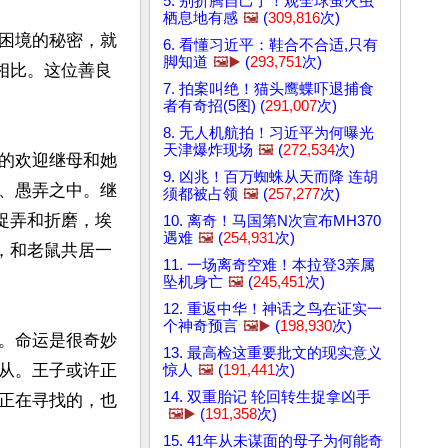
5. 别折腾自己了！观全球萤火虫
栖息地有感
🖼️
(
309,816
次)
困境的秘密，就
6. 看懂习近平：鞋合不合适,只有
脚知道
🖼️▶️
(
293,751
次)
相比。这位善良
7. 拍案叫绝！猫头鹰蝶吓退捕食
者有奇招(5图) (
291,007
次)
8. 无人机航拍！习近平为何曝光
天津爆炸现场
🖼️
(
272,534
次)
的欢迎继母和她
9. 凶兆！百万蜘蛛从天而降 连胡
、愚弄之中。继
须都被占领
🖼️
(
257,277
次)
捉弄和折磨，埃
10. 离奇！马国第N次宣布MH370
遇难
🖼️
(
254,931
次)
，和老鼠共居一
11. 一场离奇空难！本拉登3亲属
坠机身亡
🖼️
(
245,451
次)
12. 重返中华！神话之鸟在证实一
个神奇预言
🖼️▶️
(
198,930
次)
。命运是很奇妙
13. 最高检这重要批文的现实意义
从。王子或许正
惊人
🖼️
(
191,441
次)
14. 双重胎记 轮回转生捉拿凶手
正在寻找的，也
🖼️▶️
(
191,358
次)
15. 41年从未谋面的母子为何能奇