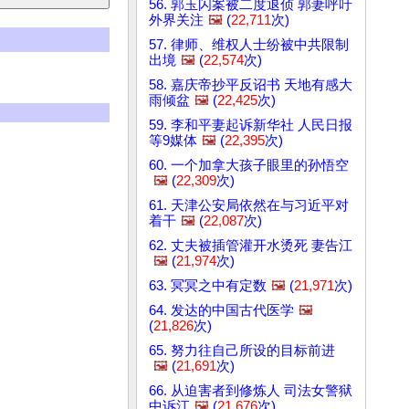
56. 郭玉闪案被二度退侦 郭妻呼吁
外界关注
🖼️
(
22,711
次)
57. 律师、维权人士纷被中共限制
出境
🖼️
(
22,574
次)
58. 嘉庆帝抄平反诏书 天地有感大
雨倾盆
🖼️
(
22,425
次)
59. 李和平妻起诉新华社 人民日报
等9媒体
🖼️
(
22,395
次)
60. 一个加拿大孩子眼里的孙悟空
🖼️
(
22,309
次)
61. 天津公安局依然在与习近平对
着干
🖼️
(
22,087
次)
62. 丈夫被插管灌开水烫死 妻告江
🖼️
(
21,974
次)
63. 冥冥之中有定数
🖼️
(
21,971
次)
64. 发达的中国古代医学
🖼️
(
21,826
次)
65. 努力往自己所设的目标前进
🖼️
(
21,691
次)
66. 从迫害者到修炼人 司法女警狱
中诉江
🖼️
(
21,676
次)