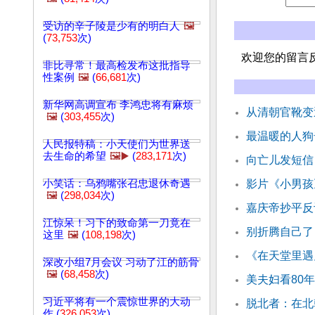
受访的辛子陵是少有的明白人
🖼️
(
73,753
次)
欢迎您的留言
非比寻常！最高检发布这批指导
性案例
🖼️
(
66,681
次)
新华网高调宣布 李鸿忠将有麻烦
从清朝官靴变
🖼️
(
303,455
次)
最温暖的人狗
人民报特稿：小天使们为世界送
去生命的希望
🖼️▶️
(
283,171
次)
向亡儿发短信
小笑话：乌鸦嘴张召忠退休奇遇
影片《小男孩
🖼️
(
298,034
次)
嘉庆帝抄平反
江惊呆！习下的致命第一刀竟在
别折腾自己了
这里
🖼️
(
108,198
次)
《在天堂里遇
深改小组7月会议 习动了江的筋骨
🖼️
(
68,458
次)
美夫妇看80
习近平将有一个震惊世界的大动
脱北者：在北
作 (
326,053
次)