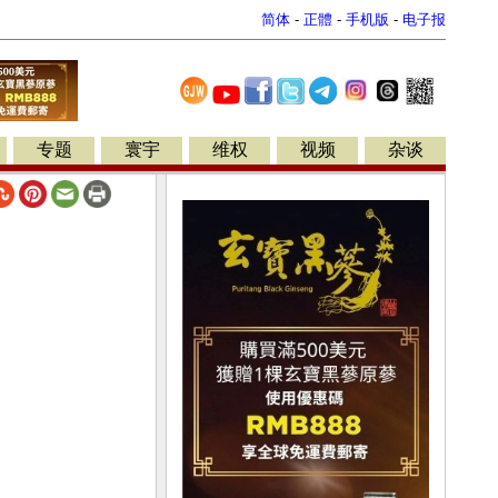
简体
-
正體
-
手机版
-
电子报
专题
寰宇
维权
视频
杂谈