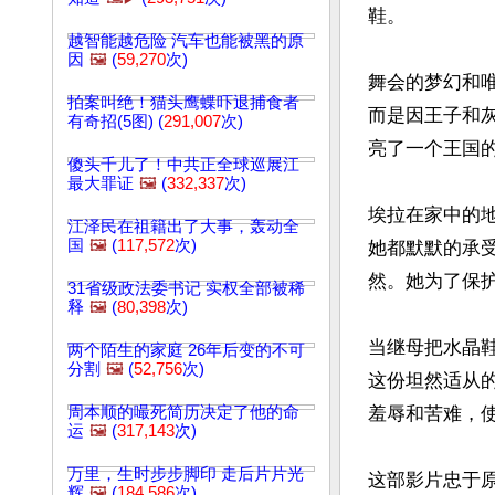
鞋。

越智能越危险 汽车也能被黑的原
因
🖼️
(
59,270
次)
舞会的梦幻和
拍案叫绝！猫头鹰蝶吓退捕食者
而是因王子和
有奇招(5图) (
291,007
次)
亮了一个王国的
傻头千儿了！中共正全球巡展江
最大罪证
🖼️
(
332,337
次)
埃拉在家中的
江泽民在祖籍出了大事，轰动全
国
🖼️
(
117,572
次)
她都默默的承
然。她为了保护
31省级政法委书记 实权全部被稀
释
🖼️
(
80,398
次)
当继母把水晶
两个陌生的家庭 26年后变的不可
分割
🖼️
(
52,756
次)
这份坦然适从
周本顺的嘬死简历决定了他的命
羞辱和苦难，
运
🖼️
(
317,143
次)
万里，生时步步脚印 走后片片光
这部影片忠于
辉
🖼️
(
184,586
次)