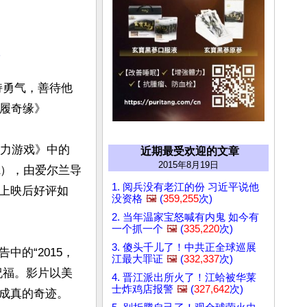
持勇气，善待他
履奇缘》

权力游戏》中的
近期最受欢迎的文章
2015年8月19日
la），由爱尔兰导
1. 阅兵没有老江的份 习近平说他
上映后好评如
没资格
🖼️
(
359,255
次)
2. 当年温家宝怒喊有内鬼 如今有
一个抓一个
🖼️
(
335,220
次)
3. 傻头千儿了！中共正全球巡展
的“2015，
江最大罪证
🖼️
(
332,337
次)
祝福。影片以美
4. 晋江派出所火了！江蛤被华莱
士炸鸡店报警
🖼️
(
327,642
次)
成真的奇迹。
