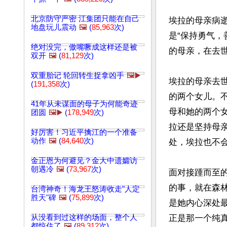
北京防守严密 江集团只能在自己
埃拉的母亲病
地盘玩儿震动
🖼️
(
85,963
次)
是“保持勇气
绝对没完，傲嘴噘成这样还是被
的母亲，在去世
双开
🖼️
(
81,129
次)
双重胎记 轮回转生捉拿凶手
🖼️▶️
埃拉的母亲去
(
191,358
次)
的两个女儿。
41年从未谋面的母子为何能奇迹
母和她的两个
团圆
🖼️▶️
(
178,949
次)
拉还是坚持母
好厉害！习近平擒江的一个准备
动作
🖼️
(
84,640
次)
处，埃拉也不
金正恩为何避见？金大中遗孀访
朝遇冷
🖼️
(
73,967
次)
面对接踵而至
的事，就在森
台湾神奇！海龙王怒涛收走"人定
胜天"碑
🖼️
(
75,899
次)
是她内心深处
从没看到过这样的场面，整个人
正是那一个纯真
都惊住了
🖼️
(
89,312
次)