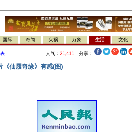
国际
奇闻
灾祸
万象
生活
文化
人气：
21,411
分享：
发表
片《仙履奇缘》有感(图)