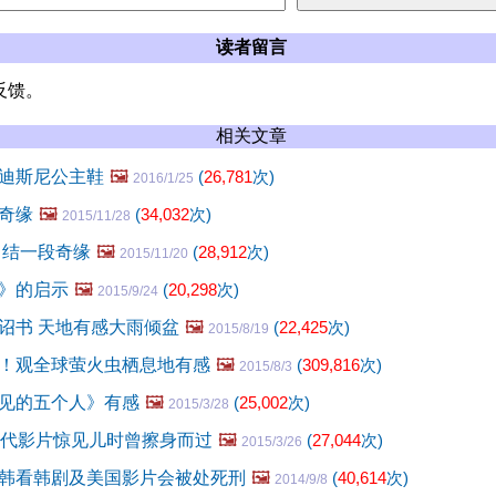
读者留言
反馈。
相关文章
迪斯尼公主鞋
🖼️
(
26,781
次)
2016/1/25
奇缘
🖼️
(
34,032
次)
2015/11/28
 结一段奇缘
🖼️
(
28,912
次)
2015/11/20
》的启示
🖼️
(
20,298
次)
2015/9/24
诏书 天地有感大雨倾盆
🖼️
(
22,425
次)
2015/8/19
！观全球萤火虫栖息地有感
🖼️
(
309,816
次)
2015/8/3
见的五个人》有感
🖼️
(
25,002
次)
2015/3/28
年代影片惊见儿时曾擦身而过
🖼️
(
27,044
次)
2015/3/26
韩看韩剧及美国影片会被处死刑
🖼️
(
40,614
次)
2014/9/8