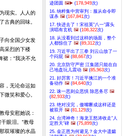
迹团圆
🖼️▶️
(
178,949
次)
16. 纳粹集中营审判：服从命令即
为现实。人人的
谋杀
🖼️
(
167,841
次)
了古典的回味。

17. 快进去了！宋祖英"八一"露头
演唱有玄机
🖼️
(
108,322
次)
18. 从没看到过这样的场面，整个
子向全国少女发
人都惊住了
🖼️
(
89,312
次)
高采烈的下楼
19. 习近平出了三拳 刘云山放了一
个闷屁
🖼️
(
88,667
次)
舞裙：“我决不允
20. 北京防守严密 江集团只能在自
己地盘玩儿震动
🖼️
(
85,963
次)
21. 好厉害！习近平擒江的一个准
备动作
🖼️
(
84,640
次)
容，无论命运如
22. 诛一恶则众恶惧 除恶务尽
🖼️
下微笑和爱心。

(
82,933
次)
23. 绝对没完，傲嘴噘成这样还是
被双开
🖼️
(
81,129
次)
教母安慰她说：
24. 台湾神奇！海龙王怒涛收走"人
干眼泪。”教母
定胜天"碑
🖼️
(
75,899
次)
那双璀璨的水晶
25. 金正恩为何避见？金大中遗孀