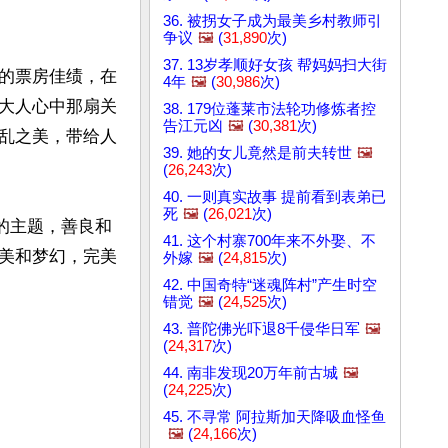
36. 被拐女子成为最美乡村教师引
争议
🖼️
(
31,890
次)
37. 13岁孝顺好女孩 帮妈妈扫大街
的票房佳绩，在
4年
🖼️
(
30,986
次)
大人心中那扇关
38. 179位蓬莱市法轮功修炼者控
告江元凶
🖼️
(
30,381
次)
乱之美，带给人
39. 她的女儿竟然是前夫转世
🖼️
(
26,243
次)
40. 一则真实故事 提前看到表弟已
死
🖼️
(
26,021
次)
的主题，善良和
41. 这个村寨700年来不外娶、不
美和梦幻，完美
外嫁
🖼️
(
24,815
次)
42. 中国奇特“迷魂阵村”产生时空
错觉
🖼️
(
24,525
次)
43. 普陀佛光吓退8千侵华日军
🖼️
(
24,317
次)
44. 南非发现20万年前古城
🖼️
(
24,225
次)
45. 不寻常 阿拉斯加天降吸血怪鱼
🖼️
(
24,166
次)