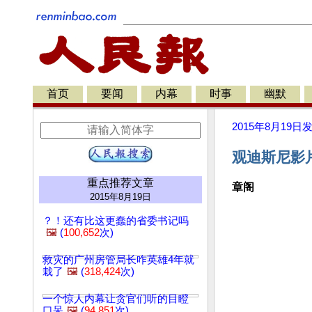
首页
要闻
内幕
时事
幽默
2015年8月19日
观迪斯尼影
重点推荐文章
章阁
2015年8月19日
？！还有比这更蠢的省委书记吗
🖼️
(
100,652
次)
救灾的广州房管局长咋英雄4年就
栽了
🖼️
(
318,424
次)
一个惊人内幕让贪官们听的目瞪
口呆
🖼️
(
94,851
次)