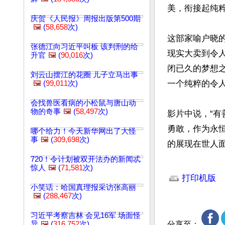
美，衔接起纯粹
庆贺《人民报》周报出版第500期
🖼️
(
58,658
次)
这部家喻户晓
张德江向习近平叫板 该判刑的给
现实大卖到令
升官
🖼️
(
90,016
次)
闭已久的梦想
刘云山摆江的花圈 儿子立马出事
一个纯粹的令人
🖼️
(
99,011
次)
会找兽医看病的小松鼠与唐山动
物的奇事
🖼️
(
58,497
次)
影片中说，“
勇敢，作为永
哪个给力！今天新华网出了大怪
事
🖼️
(
309,698
次)
的展现在世人
720！令计划被双开法办的新闻忒
文章网址: http://w
惊人
🖼️
(
71,581
次)
打印机版
小笑话：哈国真理报采访张高丽
🖼️
(
288,467
次)
习近平考察吉林 会见16军 场面怪
异
🖼️
(
316,752
次)
分享至：