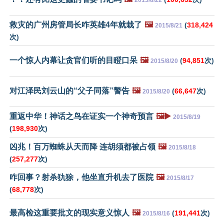
救灾的广州房管局长咋英雄4年就栽了
🖼️
(
318,424
2015/8/21
次)
一个惊人内幕让贪官们听的目瞪口呆
🖼️
(
94,851
次)
2015/8/20
对江泽民刘云山的“父子同落”警告
🖼️
(
66,647
次)
2015/8/20
重返中华！神话之鸟在证实一个神奇预言
🖼️▶️
2015/8/19
(
198,930
次)
凶兆！百万蜘蛛从天而降 连胡须都被占领
🖼️
2015/8/18
(
257,277
次)
咋回事？射杀犰狳，他坐直升机去了医院
🖼️
2015/8/17
(
68,778
次)
最高检这重要批文的现实意义惊人
🖼️
(
191,441
次)
2015/8/16