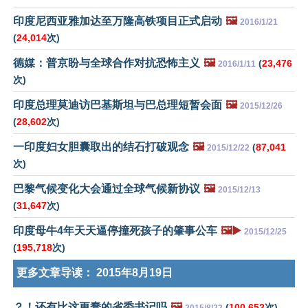
印度尼西亚雅加达至万隆高铁项目正式启动
🖼️
2016/1/21
(
24,014
次)
德媒：普京盼与全球合作对抗恐怖主义
🖼️
(
23,476
2016/1/11
次)
印度总理莫迪访巴基斯坦与巴总理短暂会面
🖼️
2015/12/26
(
28,602
次)
一印度妇女胆囊取出的结石打破观念
🖼️
(
87,041
2015/12/22
次)
巴黎气候变化大会通过全球气候新协议
🖼️
2015/12/13
(
31,647
次)
印度母牛4年天天逼停撞死孩子的肇事公车
🖼️▶️
2015/12/25
(
195,718
次)
更多文章导读：
2015年8月19日
？！还有比这更蠢的省委书记吗
🖼️
(
100,652
次)
2015/8/22