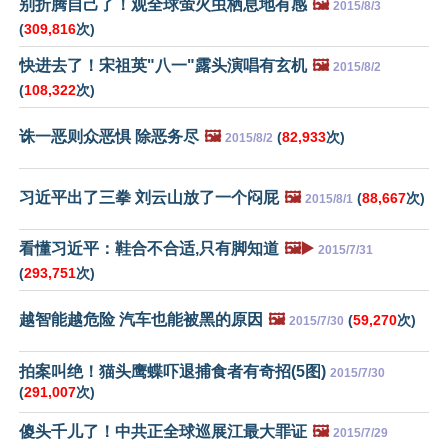
别折腾自己了！观全球萤火虫栖息地有感
🖼️
2015/8/3
(
309,816
次)
快进去了！宋祖英"八一"露头演唱有玄机
🖼️
2015/8/2
(
108,322
次)
诛一恶则众恶惧 除恶务尽
🖼️
(
82,933
次)
2015/8/2
习近平出了三拳 刘云山放了一个闷屁
🖼️
(
88,667
次)
2015/8/1
看懂习近平：鞋合不合适,只有脚知道
🖼️▶️
2015/7/31
(
293,751
次)
越智能越危险 汽车也能被黑的原因
🖼️
(
59,270
次)
2015/7/30
拍案叫绝！猫头鹰蝶吓退捕食者有奇招(5图)
2015/7/30
(
291,007
次)
傻头千儿了！中共正全球巡展江最大罪证
🖼️
2015/7/29