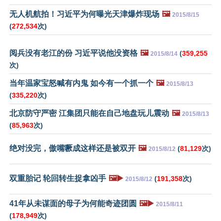
无人机航拍！习近平为何曝光天津爆炸现场
🖼️
2015/8/15
(
272,534
次)
阅兵没有老江的份 习近平说他没资格
🖼️
(
359,255
2015/8/14
次)
当年温家宝怒喊有内鬼 如今有一个抓一个
🖼️
2015/8/13
(
335,220
次)
北京防守严密 江集团只能在自己地盘玩儿震动
🖼️
2015/8/13
(
85,963
次)
绝对没完，傲嘴噘成这样还是被双开
🖼️
(
81,129
次)
2015/8/12
双重胎记 轮回转生捉拿凶手
🖼️▶️
(
191,358
次)
2015/8/12
41年从未谋面的母子为何能奇迹团圆
🖼️▶️
2015/8/11
(
178,949
次)