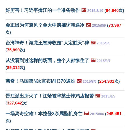
好厉害！习近平擒江的一个准备动作
🖼️
(
84,640
次)
2015/8/10
金正恩为何避见？金大中遗孀访朝遇冷
🖼️
(
73,967
2015/8/9
次)
台湾神奇！海龙王怒涛收走"人定胜天"碑
🖼️
2015/8/8
(
75,899
次)
从没看到过这样的场面，整个人都惊住了
🖼️
2015/8/7
(
89,312
次)
离奇！马国第N次宣布MH370遇难
🖼️
(
254,931
次)
2015/8/6
晋江派出所火了！江蛤被华莱士炸鸡店报警
🖼️
2015/8/5
(
327,642
次)
一场离奇空难！本拉登3亲属坠机身亡
🖼️
(
245,451
2015/8/4
次)