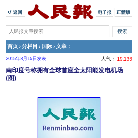
↺ 返回 
电子报
正體版
首页
分栏目
国际
文章
›
›
›
：
2015年8月19日
发表
人气：
19,136
南印度号称拥有全球首座全太阳能发电机场
(图)