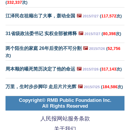
(
332,337
次)
江泽民在祖籍出了大事，轰动全国
🖼️
(
117,572
次)
2015/7/27
31省级政法委书记 实权全部被稀释
🖼️
(
80,398
次)
2015/7/27
两个陌生的家庭 26年后变的不可分割
🖼️
(
52,756
2015/7/26
次)
周本顺的嘬死简历决定了他的命运
🖼️
(
317,143
次)
2015/7/26
万里，生时步步脚印 走后片片光辉
🖼️
(
184,586
次)
2015/7/25
Copyright© RMB Public Foundation Inc.
All Rights Reserved
人民报网站服务条款
关于我们