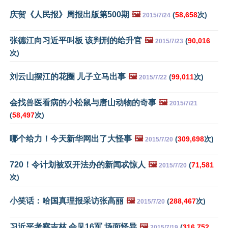
庆贺《人民报》周报出版第500期
🖼️
(
58,658
次)
2015/7/24
张德江向习近平叫板 该判刑的给升官
🖼️
(
90,016
2015/7/23
次)
刘云山摆江的花圈 儿子立马出事
🖼️
(
99,011
次)
2015/7/22
会找兽医看病的小松鼠与唐山动物的奇事
🖼️
2015/7/21
(
58,497
次)
哪个给力！今天新华网出了大怪事
🖼️
(
309,698
次)
2015/7/20
720！令计划被双开法办的新闻忒惊人
🖼️
(
71,581
2015/7/20
次)
小笑话：哈国真理报采访张高丽
🖼️
(
288,467
次)
2015/7/20
习近平考察吉林 会见16军 场面怪异
🖼️
(
316,752
2015/7/19