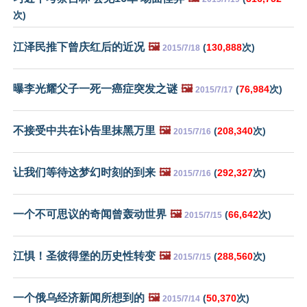
次)
江泽民推下曾庆红后的近况
🖼️
(
130,888
次)
2015/7/18
曝李光耀父子一死一癌症突发之谜
🖼️
(
76,984
次)
2015/7/17
不接受中共在讣告里抹黑万里
🖼️
(
208,340
次)
2015/7/16
让我们等待这梦幻时刻的到来
🖼️
(
292,327
次)
2015/7/16
一个不可思议的奇闻曾轰动世界
🖼️
(
66,642
次)
2015/7/15
江惧！圣彼得堡的历史性转变
🖼️
(
288,560
次)
2015/7/15
一个俄乌经济新闻所想到的
🖼️
(
50,370
次)
2015/7/14