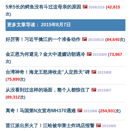
5米5长的鳄鱼没有斗过这母亲的原因
🖼️
(
42,815
2008/3/16
次)
更多文章导读：
2015年8月7日
好厉害！习近平擒江的一个准备动作
🖼️
(
84,640
次)
2015/8/10
金正恩为何避见？金大中遗孀访朝遇冷
🖼️
(
73,967
2015/8/9
次)
台湾神奇！海龙王怒涛收走"人定胜天"碑
🖼️
2015/8/8
(
75,899
次)
从没看到过这样的场面，整个人都惊住了
🖼️
2015/8/7
(
89,312
次)
离奇！马国第N次宣布MH370遇难
🖼️
(
254,931
次)
2015/8/6
晋江派出所火了！江蛤被华莱士炸鸡店报警
🖼️
2015/8/5