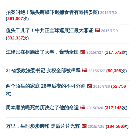
拍案叫绝！猫头鹰蝶吓退捕食者有奇招(5图)
2015/7/30
(
291,007
次)
傻头千儿了！中共正全球巡展江最大罪证
🖼️
2015/7/29
(
332,337
次)
江泽民在祖籍出了大事，轰动全国
🖼️
(
117,572
次)
2015/7/27
31省级政法委书记 实权全部被稀释
🖼️
(
80,398
次)
2015/7/27
两个陌生的家庭 26年后变的不可分割
🖼️
(
52,756
2015/7/26
次)
周本顺的嘬死简历决定了他的命运
🖼️
(
317,143
次)
2015/7/26
万里，生时步步脚印 走后片片光辉
🖼️
(
184,586
次)
2015/7/25