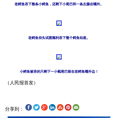
老鳄鱼吞下整条小鳄鱼，还剩下小尾巴和一条左腿在嘴外。
老鳄鱼仰头试图顺利吞下整个鳄鱼幼崽。
小鳄鱼被吞的只剩下一小截尾巴留在老鳄鱼嘴外边！
分享到：