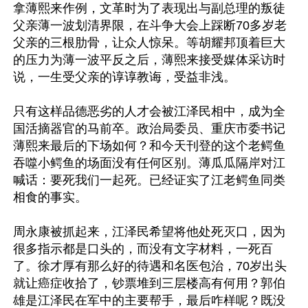
拿薄熙来作例，文革时为了表现出与副总理的叛徒
父亲薄一波划清界限，在斗争大会上踩断70多岁老
父亲的三根肋骨，让众人惊呆。等胡耀邦顶着巨大
的压力为薄一波平反之后，薄熙来接受媒体采访时
说，一生受父亲的谆谆教诲，受益非浅。

只有这样品德恶劣的人才会被江泽民相中，成为全
国活摘器官的马前卒。政治局委员、重庆市委书记
薄熙来最后的下场如何？和今天刊登的这个老鳄鱼
吞噬小鳄鱼的场面没有任何区别。薄瓜瓜隔岸对江
喊话：要死我们一起死。已经证实了江老鳄鱼同类
相食的事实。

周永康被抓起来，江泽民希望将他处死灭口，因为
很多指示都是口头的，而没有文字材料，一死百
了。徐才厚有那么好的待遇和名医包治，70岁出头
就让癌症收拾了，钞票堆到三层楼高有何用？郭伯
雄是江泽民在军中的主要帮手，最后咋样呢？既没