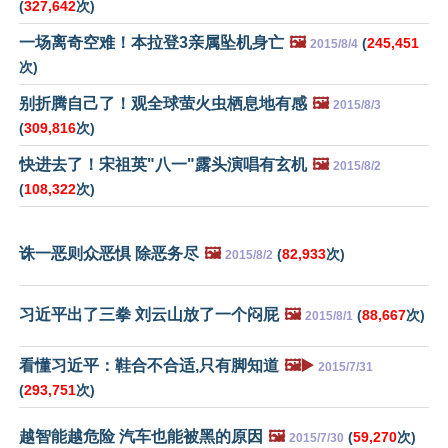
(
327,642
次)
一场离奇空难！本拉登3亲属坠机身亡
🖼️
(
245,451
2015/8/4
次)
别折腾自己了！观全球萤火虫栖息地有感
🖼️
2015/8/3
(
309,816
次)
快进去了！宋祖英"八一"露头演唱有玄机
🖼️
2015/8/2
(
108,322
次)
诛一恶则众恶惧 除恶务尽
🖼️
(
82,933
次)
2015/8/2
习近平出了三拳 刘云山放了一个闷屁
🖼️
(
88,667
次)
2015/8/1
看懂习近平：鞋合不合适,只有脚知道
🖼️▶️
2015/7/31
(
293,751
次)
越智能越危险 汽车也能被黑的原因
🖼️
(
59,270
次)
2015/7/30