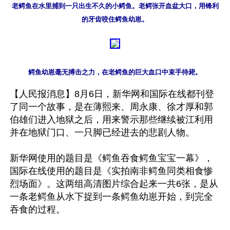
老鳄鱼在水里捕到一只出生不久的小鳄鱼。老鳄张开血盆大口，用锋利
的牙齿咬住鳄鱼幼崽。
鳄鱼幼崽毫无搏击之力，在老鳄鱼的巨大血口中束手待毙。
【人民报消息】8月6日，新华网和国际在线都刊登
了同一个故事，是在薄熙来、周永康、徐才厚和郭
伯雄们进入地狱之后，用来警示那些继续被江利用
并在地狱门口、一只脚已经进去的悲剧人物。

新华网使用的题目是《鳄鱼吞食鳄鱼宝宝一幕》，
国际在线使用的题目是《实拍南非鳄鱼同类相食惨
烈场面》。这两组高清图片综合起来一共6张，是从
一条老鳄鱼从水下捉到一条鳄鱼幼崽开始，到完全
吞食的过程。
