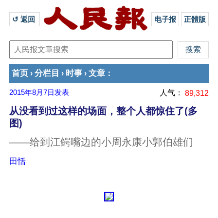
↺ 返回 
电子报
正體版
首页
分栏目
时事
文章
›
›
›
：
2015年8月7日
发表
人气：
89,312
从没看到过这样的场面，整个人都惊住了(多
图)
——给到江鳄嘴边的小周永康小郭伯雄们
田恬