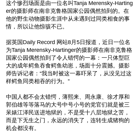
这个惨烈场面是由一位名叫Tanja Merensky-Harting
er的摄影师在南非克鲁格国家公园偶然拍到的。在
他的野生动物摄影生涯中从未遇到过同类相食的事
情，所以让他惊骇不已。

据英国Daily Record 网站8月5日报道，近日一位名
为Tanja Merensky-Hartinger的摄影师在南非克鲁格
国家公园偶然拍到了令人错愕的一幕：一只体型巨
大的成年鳄鱼吞食鳄鱼幼崽，场面十分震撼。摄影
师告诉记者：“我当时被这一幕吓呆了，从没见过这
样鳄鱼同类相吞的行为。”

中国人都不会太错愕，薄熙来、周永康、徐才厚和
郭伯雄等等落马的大号中号小号的党官们就是被三
呆婊江泽民送进地狱的，不是受十八层地狱之苦，
而是下无生之门，永远的消失了，连转生成猪狗的
机会都没有。
