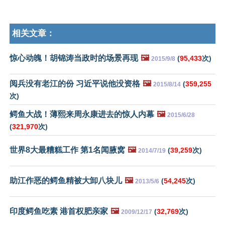
相关文章：
惊心动魄！胡锦涛当政时的场景再现
🖼️
(
95,433
次)
2015/9/8
阅兵没有老江的份 习近平说他没资格
🖼️
(
359,255
2015/8/14
次)
鳄鱼大战！薄熙来周永康进去的惊人内幕
🖼️
2015/6/28
(
321,970
次)
世界8大最糟糕工作 第1名闻腋窝
🖼️
(
39,259
次)
2014/7/19
助江作恶的鳄鱼精被大卸八块儿
🖼️
(
54,245
次)
2013/5/6
印度鳄鱼吃素 港首权肥亲家
🖼️
(
32,769
次)
2009/12/17