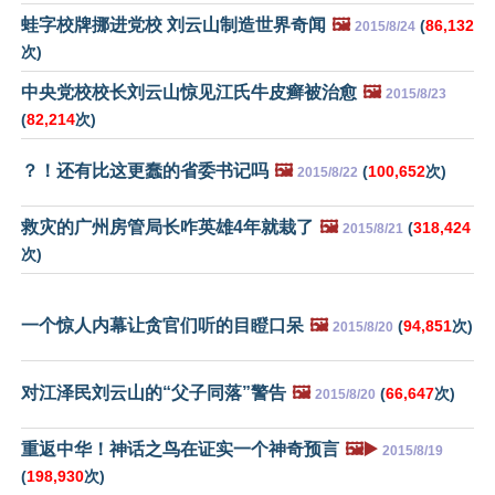
蛙字校牌挪进党校 刘云山制造世界奇闻
🖼️
(
86,132
2015/8/24
次)
中央党校校长刘云山惊见江氏牛皮癣被治愈
🖼️
2015/8/23
(
82,214
次)
？！还有比这更蠢的省委书记吗
🖼️
(
100,652
次)
2015/8/22
救灾的广州房管局长咋英雄4年就栽了
🖼️
(
318,424
2015/8/21
次)
一个惊人内幕让贪官们听的目瞪口呆
🖼️
(
94,851
次)
2015/8/20
对江泽民刘云山的“父子同落”警告
🖼️
(
66,647
次)
2015/8/20
重返中华！神话之鸟在证实一个神奇预言
🖼️▶️
2015/8/19
(
198,930
次)