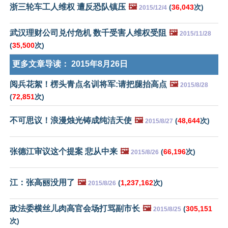
浙三轮车工人维权 遭反恐队镇压
🖼️
(
36,043
次)
2015/12/4
武汉理财公司兑付危机 数千受害人维权受阻
🖼️
2015/11/28
(
35,500
次)
更多文章导读：
2015年8月26日
阅兵花絮！楞头青点名训将军:请把腿抬高点
🖼️
2015/8/28
(
72,851
次)
不可思议！浪漫烛光铸成纯洁天使
🖼️
(
48,644
次)
2015/8/27
张德江审议这个提案 悲从中来
🖼️
(
66,196
次)
2015/8/26
江：张高丽没用了
🖼️
(
1,237,162
次)
2015/8/26
政法委横丝儿肉高官会场打骂副市长
🖼️
(
305,151
2015/8/25
次)