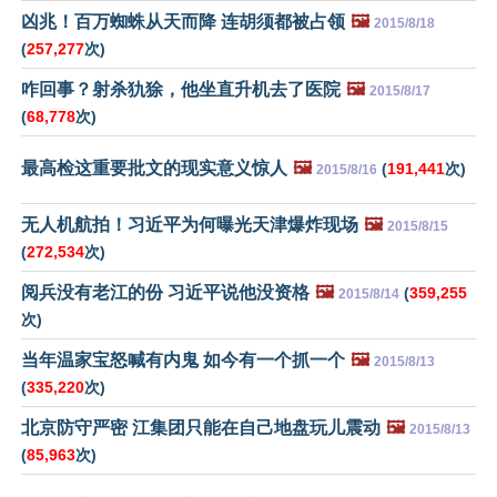
凶兆！百万蜘蛛从天而降 连胡须都被占领
🖼️
2015/8/18
(
257,277
次)
咋回事？射杀犰狳，他坐直升机去了医院
🖼️
2015/8/17
(
68,778
次)
最高检这重要批文的现实意义惊人
🖼️
(
191,441
次)
2015/8/16
无人机航拍！习近平为何曝光天津爆炸现场
🖼️
2015/8/15
(
272,534
次)
阅兵没有老江的份 习近平说他没资格
🖼️
(
359,255
2015/8/14
次)
当年温家宝怒喊有内鬼 如今有一个抓一个
🖼️
2015/8/13
(
335,220
次)
北京防守严密 江集团只能在自己地盘玩儿震动
🖼️
2015/8/13
(
85,963
次)