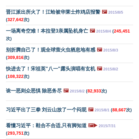
晋江派出所火了！江蛤被华莱士炸鸡店报警
🖼️
2015/8/5
(
327,642
次)
一场离奇空难！本拉登3亲属坠机身亡
🖼️
(
245,451
2015/8/4
次)
别折腾自己了！观全球萤火虫栖息地有感
🖼️
2015/8/3
(
309,816
次)
快进去了！宋祖英"八一"露头演唱有玄机
🖼️
2015/8/2
(
108,322
次)
诛一恶则众恶惧 除恶务尽
🖼️
(
82,933
次)
2015/8/2
习近平出了三拳 刘云山放了一个闷屁
🖼️
(
88,667
次)
2015/8/1
看懂习近平：鞋合不合适,只有脚知道
🖼️▶️
2015/7/31
(
293,751
次)