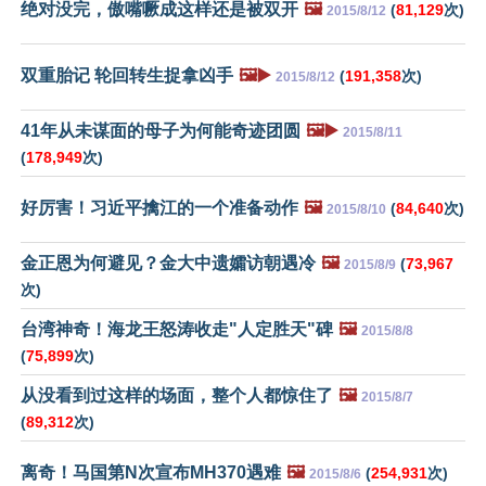
绝对没完，傲嘴噘成这样还是被双开
🖼️
(
81,129
次)
2015/8/12
双重胎记 轮回转生捉拿凶手
🖼️▶️
(
191,358
次)
2015/8/12
41年从未谋面的母子为何能奇迹团圆
🖼️▶️
2015/8/11
(
178,949
次)
好厉害！习近平擒江的一个准备动作
🖼️
(
84,640
次)
2015/8/10
金正恩为何避见？金大中遗孀访朝遇冷
🖼️
(
73,967
2015/8/9
次)
台湾神奇！海龙王怒涛收走"人定胜天"碑
🖼️
2015/8/8
(
75,899
次)
从没看到过这样的场面，整个人都惊住了
🖼️
2015/8/7
(
89,312
次)
离奇！马国第N次宣布MH370遇难
🖼️
(
254,931
次)
2015/8/6