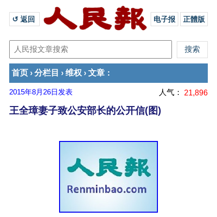
↺ 返回 
电子报
正體版
首页
分栏目
维权
文章
›
›
›
：
2015年8月26日
发表
人气：
21,896
王全璋妻子致公安部长的公开信(图)