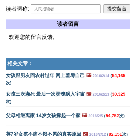
读者暱称:
读者留言
欢迎您的留言反馈。
相关文章：
女孩跟男友回农村过年 网上羞辱自己
🖼️
(
54,165
2016/2/14
次)
女孩三次濒死 最后一次灵魂飘入宇宙
🖼️
(
30,325
2016/2/13
次)
父母相继离家 14岁女孩撑起一个家
🖼️
(
54,752
次)
2016/2/5
英7岁女孩不痛不饿不累的真实原因
🖼️
(
82,151
次)
2016/2/12