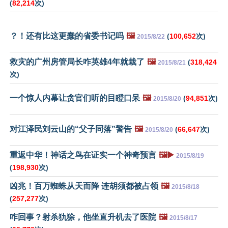
(
82,214
次)
？！还有比这更蠢的省委书记吗
🖼️
(
100,652
次)
2015/8/22
救灾的广州房管局长咋英雄4年就栽了
🖼️
(
318,424
2015/8/21
次)
一个惊人内幕让贪官们听的目瞪口呆
🖼️
(
94,851
次)
2015/8/20
对江泽民刘云山的“父子同落”警告
🖼️
(
66,647
次)
2015/8/20
重返中华！神话之鸟在证实一个神奇预言
🖼️▶️
2015/8/19
(
198,930
次)
凶兆！百万蜘蛛从天而降 连胡须都被占领
🖼️
2015/8/18
(
257,277
次)
咋回事？射杀犰狳，他坐直升机去了医院
🖼️
2015/8/17