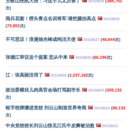
王岐山恍然大悟：习这手儿太厉害了
🖼️
(
384,753
2015/8/29
次)
阅兵花絮！楞头青点名训将军:请把腿抬高点
🖼️
2015/8/28
(
72,851
次)
不可思议！浪漫烛光铸成纯洁天使
🖼️
(
48,644
次)
2015/8/27
张德江审议这个提案 悲从中来
🖼️
(
66,196
次)
2015/8/26
江：张高丽没用了
🖼️
(
1,237,162
次)
2015/8/26
政法委横丝儿肉高官会场打骂副市长
🖼️
(
305,151
2015/8/25
次)
蛙字校牌挪进党校 刘云山制造世界奇闻
🖼️
(
86,132
2015/8/24
次)
中央党校校长刘云山惊见江氏牛皮癣被治愈
🖼️
2015/8/23