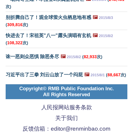
次)
别折腾自己了！观全球萤火虫栖息地有感
🖼️
2015/8/3
(
309,816
次)
快进去了！宋祖英"八一"露头演唱有玄机
🖼️
2015/8/2
(
108,322
次)
诛一恶则众恶惧 除恶务尽
🖼️
(
82,933
次)
2015/8/2
习近平出了三拳 刘云山放了一个闷屁
🖼️
(
88,667
次)
2015/8/1
Copyright© RMB Public Foundation Inc.
All Rights Reserved
人民报网站服务条款
关于我们
反馈信箱：
editor@renminbao.com