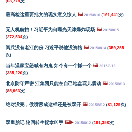
(
68,778
次)
最高检这重要批文的现实意义惊人
🖼️
(
191,441
次)
2015/8/16
无人机航拍！习近平为何曝光天津爆炸现场
🖼️
2015/8/15
(
272,534
次)
阅兵没有老江的份 习近平说他没资格
🖼️
(
359,255
2015/8/14
次)
当年温家宝怒喊有内鬼 如今有一个抓一个
🖼️
2015/8/13
(
335,220
次)
北京防守严密 江集团只能在自己地盘玩儿震动
🖼️
2015/8/13
(
85,963
次)
绝对没完，傲嘴噘成这样还是被双开
🖼️
(
81,129
次)
2015/8/12
双重胎记 轮回转生捉拿凶手
🖼️▶️
(
191,358
次)
2015/8/12