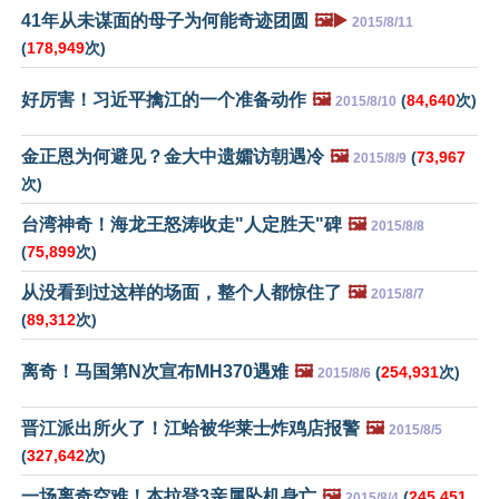
41年从未谋面的母子为何能奇迹团圆
🖼️▶️
2015/8/11
(
178,949
次)
好厉害！习近平擒江的一个准备动作
🖼️
(
84,640
次)
2015/8/10
金正恩为何避见？金大中遗孀访朝遇冷
🖼️
(
73,967
2015/8/9
次)
台湾神奇！海龙王怒涛收走"人定胜天"碑
🖼️
2015/8/8
(
75,899
次)
从没看到过这样的场面，整个人都惊住了
🖼️
2015/8/7
(
89,312
次)
离奇！马国第N次宣布MH370遇难
🖼️
(
254,931
次)
2015/8/6
晋江派出所火了！江蛤被华莱士炸鸡店报警
🖼️
2015/8/5
(
327,642
次)
一场离奇空难！本拉登3亲属坠机身亡
🖼️
(
245,451
2015/8/4