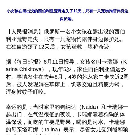
小女孩在熊出没的西伯利亚荒野走失了12天，只有一只宠物狗陪伴身边
【人民报消息】俄罗斯一名小女孩在熊出没的西伯
利亚荒野走失，只有一只宠物狗陪伴身边保护她。
在独自游荡了12天后，女孩获救，堪称奇迹。

据《每日邮报》8月11日报导，女孩名叫卡瑞娜（K
arina Chikitova），现年5岁，家住西伯利亚偏远乡
村。事情发生在去年8月，4岁的她从家中走失近2周
后，被人发现躺在草床上，饥寒交迫且精疲力竭，
浑身被蚊子叮咬。

幸运的是，当时家里的狗纳达（Naida）和卡瑞娜一
起出门，在气温很低的夜晚，卡瑞娜靠着狗狗的体
温保暖，而吃的主要是野果，喝的是河水。卡瑞娜
的母亲塔莉娜（Talina）表示，尽管女儿受到熊和狼