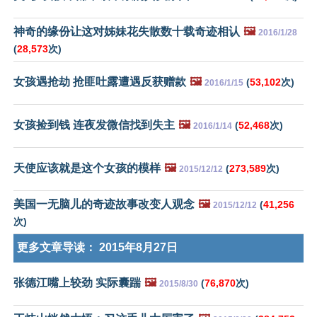
神奇的缘份让这对姊妹花失散数十载奇迹相认
🖼️
2016/1/28
(
28,573
次)
女孩遇抢劫 抢匪吐露遭遇反获赠款
🖼️
(
53,102
次)
2016/1/15
女孩捡到钱 连夜发微信找到失主
🖼️
(
52,468
次)
2016/1/14
天使应该就是这个女孩的模样
🖼️
(
273,589
次)
2015/12/12
美国一无脑儿的奇迹故事改变人观念
🖼️
(
41,256
2015/12/12
次)
更多文章导读：
2015年8月27日
张德江嘴上较劲 实际囊踹
🖼️
(
76,870
次)
2015/8/30