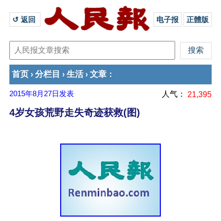
↺ 返回 
电子报
正體版
首页
分栏目
生活
文章
›
›
›
：
2015年8月27日
发表
人气：
21,395
4岁女孩荒野走失奇迹获救(图)