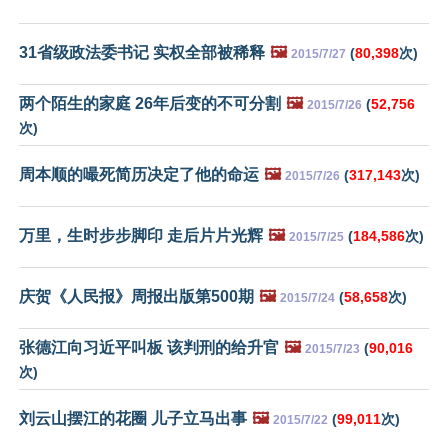
31省级政法委书记 实权全部被稀释
🖼️
(
80,398
次)
2015/7/27
两个陌生的家庭 26年后变的不可分割
🖼️
(
52,756
2015/7/26
次)
周本顺的嘬死简历决定了他的命运
🖼️
(
317,143
次)
2015/7/26
万里，生时步步脚印 走后片片光辉
🖼️
(
184,586
次)
2015/7/25
庆贺《人民报》周报出版第500期
🖼️
(
58,658
次)
2015/7/24
张德江向习近平叫板 该判刑的给升官
🖼️
(
90,016
2015/7/23
次)
刘云山摆江的花圈 儿子立马出事
🖼️
(
99,011
次)
2015/7/22