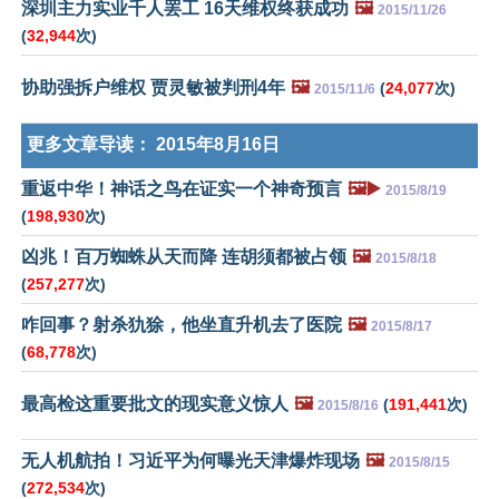
深圳主力实业千人罢工 16天维权终获成功
🖼️
2015/11/26
(
32,944
次)
协助强拆户维权 贾灵敏被判刑4年
🖼️
(
24,077
次)
2015/11/6
更多文章导读：
2015年8月16日
重返中华！神话之鸟在证实一个神奇预言
🖼️▶️
2015/8/19
(
198,930
次)
凶兆！百万蜘蛛从天而降 连胡须都被占领
🖼️
2015/8/18
(
257,277
次)
咋回事？射杀犰狳，他坐直升机去了医院
🖼️
2015/8/17
(
68,778
次)
最高检这重要批文的现实意义惊人
🖼️
(
191,441
次)
2015/8/16
无人机航拍！习近平为何曝光天津爆炸现场
🖼️
2015/8/15
(
272,534
次)