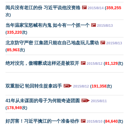
阅兵没有老江的份 习近平说他没资格
🖼️
(
359,255
2015/8/14
次)
当年温家宝怒喊有内鬼 如今有一个抓一个
🖼️
2015/8/13
(
335,220
次)
北京防守严密 江集团只能在自己地盘玩儿震动
🖼️
2015/8/13
(
85,963
次)
绝对没完，傲嘴噘成这样还是被双开
🖼️
(
81,129
次)
2015/8/12
双重胎记 轮回转生捉拿凶手
🖼️▶️
(
191,358
次)
2015/8/12
41年从未谋面的母子为何能奇迹团圆
🖼️▶️
2015/8/11
(
178,949
次)
好厉害！习近平擒江的一个准备动作
🖼️
(
84,640
次)
2015/8/10