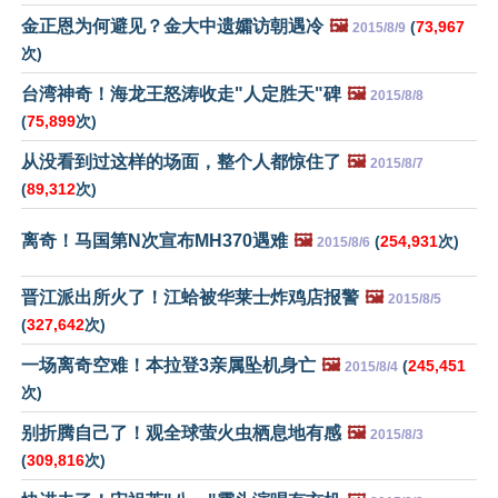
金正恩为何避见？金大中遗孀访朝遇冷
🖼️
(
73,967
2015/8/9
次)
台湾神奇！海龙王怒涛收走"人定胜天"碑
🖼️
2015/8/8
(
75,899
次)
从没看到过这样的场面，整个人都惊住了
🖼️
2015/8/7
(
89,312
次)
离奇！马国第N次宣布MH370遇难
🖼️
(
254,931
次)
2015/8/6
晋江派出所火了！江蛤被华莱士炸鸡店报警
🖼️
2015/8/5
(
327,642
次)
一场离奇空难！本拉登3亲属坠机身亡
🖼️
(
245,451
2015/8/4
次)
别折腾自己了！观全球萤火虫栖息地有感
🖼️
2015/8/3
(
309,816
次)