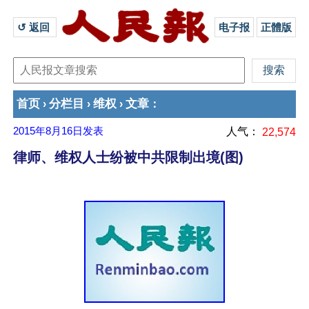
↺ 返回 
电子报
正體版
首页
分栏目
维权
文章
›
›
›
：
2015年8月16日
发表
人气：
22,574
律师、维权人士纷被中共限制出境(图)