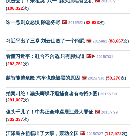
快进去了！宋祖英"八一"露头演唱有玄机
🖼️
2015/8/2
(
108,322
次)
诛一恶则众恶惧 除恶务尽
🖼️
(
82,933
次)
2015/8/2
习近平出了三拳 刘云山放了一个闷屁
🖼️
(
88,667
次)
2015/8/1
看懂习近平：鞋合不合适,只有脚知道
🖼️▶️
2015/7/31
(
293,751
次)
越智能越危险 汽车也能被黑的原因
🖼️
(
59,270
次)
2015/7/30
拍案叫绝！猫头鹰蝶吓退捕食者有奇招(5图)
2015/7/30
(
291,007
次)
傻头千儿了！中共正全球巡展江最大罪证
🖼️
2015/7/29
(
332,337
次)
江泽民在祖籍出了大事，轰动全国
🖼️
(
117,572
次)
2015/7/27