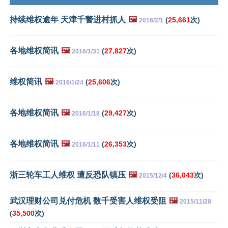
持续维权逾年 天津千警进村抓人
🖼️
(
25,661
次)
2016/2/1
各地维权简讯
🖼️
(
27,827
次)
2016/1/31
维权简讯
🖼️
(
25,606
次)
2016/1/24
各地维权简讯
🖼️
(
29,427
次)
2016/1/18
各地维权简讯
🖼️
(
26,353
次)
2016/1/11
浙三轮车工人维权 遭反恐队镇压
🖼️
(
36,043
次)
2015/12/4
武汉理财公司兑付危机 数千受害人维权受阻
🖼️
2015/11/28
(
35,500
次)