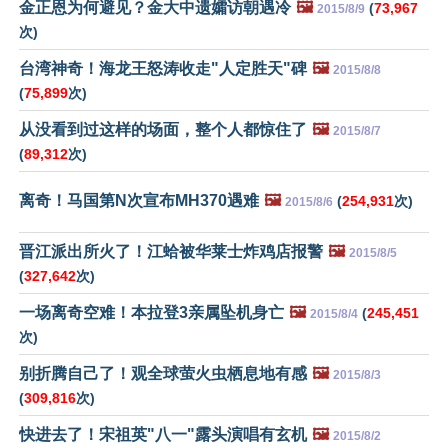
金正恩为何避见？金大中遗孀访朝遇冷
🖼️
(
73,967
2015/8/9
次)
台湾神奇！海龙王怒涛收走"人定胜天"碑
🖼️
2015/8/8
(
75,899
次)
从没看到过这样的场面，整个人都惊住了
🖼️
2015/8/7
(
89,312
次)
离奇！马国第N次宣布MH370遇难
🖼️
(
254,931
次)
2015/8/6
晋江派出所火了！江蛤被华莱士炸鸡店报警
🖼️
2015/8/5
(
327,642
次)
一场离奇空难！本拉登3亲属坠机身亡
🖼️
(
245,451
2015/8/4
次)
别折腾自己了！观全球萤火虫栖息地有感
🖼️
2015/8/3
(
309,816
次)
快进去了！宋祖英"八一"露头演唱有玄机
🖼️
2015/8/2