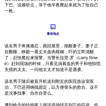
下巴。说难听点，等于他半夜爬起来就为了给自己
一枪。

事发地点
该名男子疼痛难忍，跑回屋里，推醒妻子。妻子正
在酣睡，睁眼一看丈夫血肉模糊，吓的立即清醒
了，赶快爬起来报警。当警长拉里-罗（Larry Row
e）赶到现场的时候，只看见淌着血的男子和他惊慌
失措的太太。一问他太太才知道不是遇袭。

该名男子随后被直升机送到附近的医院急诊室医
治，下巴还用钢线固定，以方便骨头的愈合。这不
是没事找事、自作自受么。

遭到枪击的犰狳呢？据说现场找不到它的踪迹，也