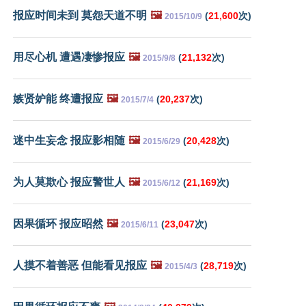
报应时间未到 莫怨天道不明
🖼️
(
21,600
次)
2015/10/9
用尽心机 遭遇凄惨报应
🖼️
(
21,132
次)
2015/9/8
嫉贤妒能 终遭报应
🖼️
(
20,237
次)
2015/7/4
迷中生妄念 报应影相随
🖼️
(
20,428
次)
2015/6/29
为人莫欺心 报应警世人
🖼️
(
21,169
次)
2015/6/12
因果循环 报应昭然
🖼️
(
23,047
次)
2015/6/11
人摸不着善恶 但能看见报应
🖼️
(
28,719
次)
2015/4/3