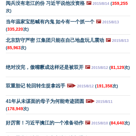
阅兵没有老江的份 习近平说他没资格
🖼️
(
359,255
2015/8/14
次)
当年温家宝怒喊有内鬼 如今有一个抓一个
🖼️
2015/8/13
(
335,220
次)
北京防守严密 江集团只能在自己地盘玩儿震动
🖼️
2015/8/13
(
85,963
次)
绝对没完，傲嘴噘成这样还是被双开
🖼️
(
81,129
次)
2015/8/12
双重胎记 轮回转生捉拿凶手
🖼️▶️
(
191,358
次)
2015/8/12
41年从未谋面的母子为何能奇迹团圆
🖼️▶️
2015/8/11
(
178,949
次)
好厉害！习近平擒江的一个准备动作
🖼️
(
84,640
次)
2015/8/10