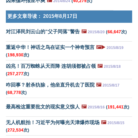
因果循环报应不爽
🖼️
(
40,279
次)
2014/8/24
更多文章导读：
2015年8月17日
对江泽民刘云山的“父子同落”警告
🖼️
(
66,647
次)
2015/8/20
重返中华！神话之鸟在证实一个神奇预言
🖼️▶️
2015/8/19
(
198,930
次)
凶兆！百万蜘蛛从天而降 连胡须都被占领
🖼️
2015/8/18
(
257,277
次)
咋回事？射杀犰狳，他坐直升机去了医院
🖼️
2015/8/17
(
68,778
次)
最高检这重要批文的现实意义惊人
🖼️
(
191,441
次)
2015/8/16
无人机航拍！习近平为何曝光天津爆炸现场
🖼️
2015/8/15
(
272,534
次)