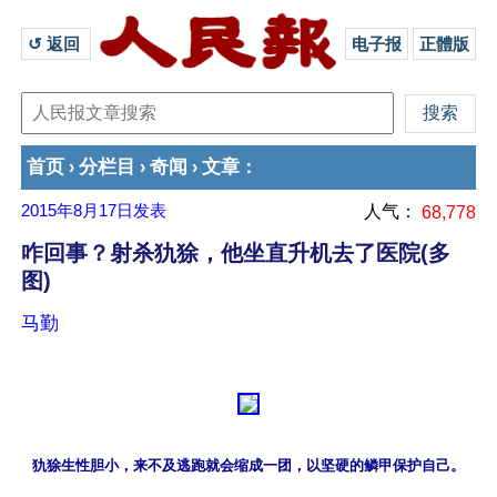
↺ 返回 
电子报
正體版
首页
分栏目
奇闻
文章
›
›
›
：
2015年8月17日
发表
人气：
68,778
咋回事？射杀犰狳，他坐直升机去了医院(多
图)
马勤
犰狳生性胆小，来不及逃跑就会缩成一团，以坚硬的鳞甲保护自己。