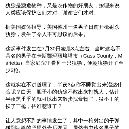
犰狳是濒危物种，又是农作物的好朋友，按理来说
人类应该保护它们才对，谢谢它们才对。

据美国媒体报导，美国德州一名男子日前开枪射杀
犰狳，发生了令人不可思议的后果。

这起事件发生在7月30日凌晨3点左右。当时这名不
具名的男子在卡斯郡玛丽埃塔市（Cass County，M
arietta）自家庭院里看见一只犰狳，便朝犰狳开了至
少3枪。

这就实在不讲道理了，半夜3点你不睡觉出来溜达什
么呢？白天，胆子小的犰狳不敢出来打扰人，估计
半夜黑乎乎的就可以出来散步找食物了，猛不丁的
挨了三枪，招谁惹谁了？

让人意想不到的事情发生了，其中一枪射出的子弹
碰到犰狳的坚硬外壳后弹回，居然击中该名男子的