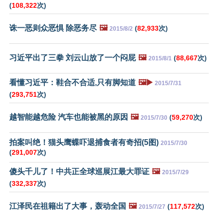
(
108,322
次)
诛一恶则众恶惧 除恶务尽
🖼️
(
82,933
次)
2015/8/2
习近平出了三拳 刘云山放了一个闷屁
🖼️
(
88,667
次)
2015/8/1
看懂习近平：鞋合不合适,只有脚知道
🖼️▶️
2015/7/31
(
293,751
次)
越智能越危险 汽车也能被黑的原因
🖼️
(
59,270
次)
2015/7/30
拍案叫绝！猫头鹰蝶吓退捕食者有奇招(5图)
2015/7/30
(
291,007
次)
傻头千儿了！中共正全球巡展江最大罪证
🖼️
2015/7/29
(
332,337
次)
江泽民在祖籍出了大事，轰动全国
🖼️
(
117,572
次)
2015/7/27