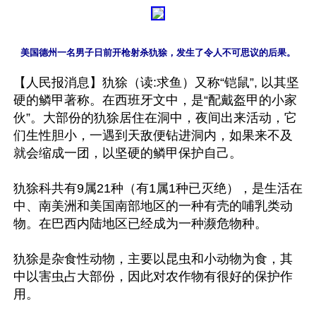
美国德州一名男子日前开枪射杀犰狳，发生了令人不可思议的后果。
【人民报消息】犰狳（读:求鱼）又称“铠鼠”, 以其坚
硬的鳞甲著称。在西班牙文中，是“配戴盔甲的小家
伙”。大部份的犰狳居住在洞中，夜间出来活动，它
们生性胆小，一遇到天敌便钻进洞内，如果来不及
就会缩成一团，以坚硬的鳞甲保护自己。

犰狳科共有9属21种（有1属1种已灭绝），是生活在
中、南美洲和美国南部地区的一种有壳的哺乳类动
物。在巴西内陆地区已经成为一种濒危物种。

犰狳是杂食性动物，主要以昆虫和小动物为食，其
中以害虫占大部份，因此对农作物有很好的保护作
用。
