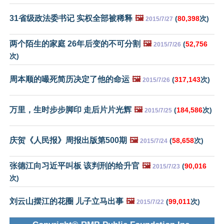
31省级政法委书记 实权全部被稀释
🖼️
(
80,398
次)
2015/7/27
两个陌生的家庭 26年后变的不可分割
🖼️
(
52,756
2015/7/26
次)
周本顺的嘬死简历决定了他的命运
🖼️
(
317,143
次)
2015/7/26
万里，生时步步脚印 走后片片光辉
🖼️
(
184,586
次)
2015/7/25
庆贺《人民报》周报出版第500期
🖼️
(
58,658
次)
2015/7/24
张德江向习近平叫板 该判刑的给升官
🖼️
(
90,016
2015/7/23
次)
刘云山摆江的花圈 儿子立马出事
🖼️
(
99,011
次)
2015/7/22