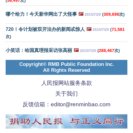
(
58,497
次)
哪个给力！今天新华网出了大怪事
🖼️
(
309,698
次)
2015/7/20
720！令计划被双开法办的新闻忒惊人
🖼️
(
71,581
2015/7/20
次)
小笑话：哈国真理报采访张高丽
🖼️
(
288,467
次)
2015/7/20
Copyright© RMB Public Foundation Inc.
All Rights Reserved
人民报网站服务条款
关于我们
反馈信箱：
editor@renminbao.com