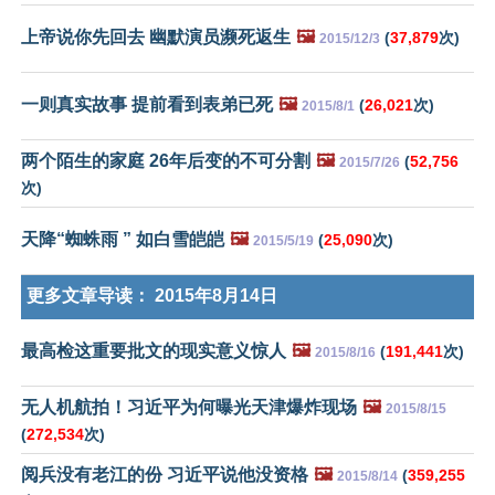
上帝说你先回去 幽默演员濒死返生
🖼️
(
37,879
次)
2015/12/3
一则真实故事 提前看到表弟已死
🖼️
(
26,021
次)
2015/8/1
两个陌生的家庭 26年后变的不可分割
🖼️
(
52,756
2015/7/26
次)
天降“蜘蛛雨 ” 如白雪皑皑
🖼️
(
25,090
次)
2015/5/19
更多文章导读：
2015年8月14日
最高检这重要批文的现实意义惊人
🖼️
(
191,441
次)
2015/8/16
无人机航拍！习近平为何曝光天津爆炸现场
🖼️
2015/8/15
(
272,534
次)
阅兵没有老江的份 习近平说他没资格
🖼️
(
359,255
2015/8/14