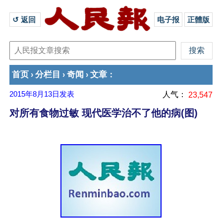
↺ 返回 
电子报
正體版
首页
分栏目
奇闻
文章
›
›
›
：
2015年8月13日
发表
人气：
23,547
对所有食物过敏 现代医学治不了他的病(图)