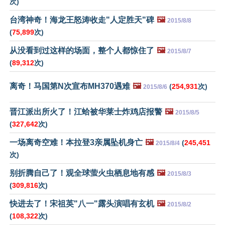
次)
台湾神奇！海龙王怒涛收走"人定胜天"碑
🖼️
2015/8/8
(
75,899
次)
从没看到过这样的场面，整个人都惊住了
🖼️
2015/8/7
(
89,312
次)
离奇！马国第N次宣布MH370遇难
🖼️
(
254,931
次)
2015/8/6
晋江派出所火了！江蛤被华莱士炸鸡店报警
🖼️
2015/8/5
(
327,642
次)
一场离奇空难！本拉登3亲属坠机身亡
🖼️
(
245,451
2015/8/4
次)
别折腾自己了！观全球萤火虫栖息地有感
🖼️
2015/8/3
(
309,816
次)
快进去了！宋祖英"八一"露头演唱有玄机
🖼️
2015/8/2
(
108,322
次)