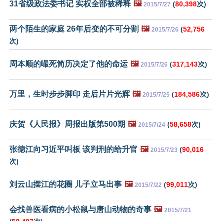
31省级政法委书记 实权全部被稀释
🖼️
(
80,398
次)
2015/7/27
两个陌生的家庭 26年后变的不可分割
🖼️
(
52,756
2015/7/26
次)
周本顺的嘬死简历决定了他的命运
🖼️
(
317,143
次)
2015/7/26
万里，生时步步脚印 走后片片光辉
🖼️
(
184,586
次)
2015/7/25
庆贺《人民报》周报出版第500期
🖼️
(
58,658
次)
2015/7/24
张德江向习近平叫板 该判刑的给升官
🖼️
(
90,016
2015/7/23
次)
刘云山摆江的花圈 儿子立马出事
🖼️
(
99,011
次)
2015/7/22
会找兽医看病的小松鼠与唐山动物的奇事
🖼️
2015/7/21