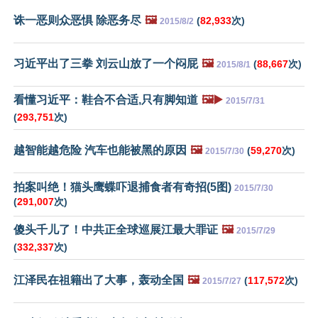
诛一恶则众恶惧 除恶务尽
🖼️
(
82,933
次)
2015/8/2
习近平出了三拳 刘云山放了一个闷屁
🖼️
(
88,667
次)
2015/8/1
看懂习近平：鞋合不合适,只有脚知道
🖼️▶️
2015/7/31
(
293,751
次)
越智能越危险 汽车也能被黑的原因
🖼️
(
59,270
次)
2015/7/30
拍案叫绝！猫头鹰蝶吓退捕食者有奇招(5图)
2015/7/30
(
291,007
次)
傻头千儿了！中共正全球巡展江最大罪证
🖼️
2015/7/29
(
332,337
次)
江泽民在祖籍出了大事，轰动全国
🖼️
(
117,572
次)
2015/7/27