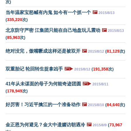
次)
当年温家宝怒喊有内鬼 如今有一个抓一个
🖼️
2015/8/13
(
335,220
次)
北京防守严密 江集团只能在自己地盘玩儿震动
🖼️
2015/8/13
(
85,963
次)
绝对没完，傲嘴噘成这样还是被双开
🖼️
(
81,129
次)
2015/8/12
双重胎记 轮回转生捉拿凶手
🖼️▶️
(
191,358
次)
2015/8/12
41年从未谋面的母子为何能奇迹团圆
🖼️▶️
2015/8/11
(
178,949
次)
好厉害！习近平擒江的一个准备动作
🖼️
(
84,640
次)
2015/8/10
金正恩为何避见？金大中遗孀访朝遇冷
🖼️
(
73,967
2015/8/9