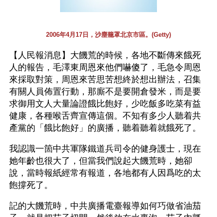
2006年4月17日，沙塵籠罩北京市區。(Getty)
【人民報消息】大饑荒的時候，各地不斷傳來餓死
人的報告，毛澤東周恩來他們嚇傻了，毛急令周恩
來採取對策，周恩來苦思苦想終於想出辦法，召集
有關人員佈置行動，那廝不是要開倉發米，而是要
求御用文人大量論證餓比飽好，少吃飯多吃菜有益
健康，各種喉舌齊宣傳這個。不知有多少人聽着共
產黨的「餓比飽好」的廣播，聽着聽着就餓死了。
我認識一箇中共軍隊鐵道兵司令的健身護士，現在
她年齡也很大了，但當我們說起大饑荒時，她卻
說，當時報紙經常有報道，各地都有人因爲吃的太
飽撐死了。
記的大饑荒時，中共廣播電臺報導如何巧做省油茄