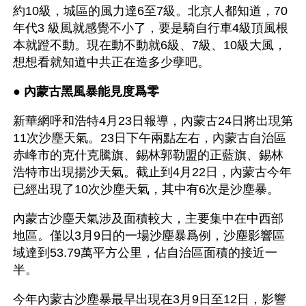
約10級，城區的風力達6至7級。北京人都知道，70
年代3 級風就感覺不小了，要是騎自行車4級頂風根
本就蹬不動。現在動不動就6級、7級、10級大風，
想想看就知道中共正在造多少孽吧。
● 
內蒙古黑風暴能見度爲零  
新華網呼和浩特4月23日報導，內蒙古24日將出現第
11次沙塵天氣。23日下午兩點左右，內蒙古自治區
赤峰市的克什克騰旗、錫林郭勒盟的正藍旗、錫林
浩特市出現揚沙天氣。截止到4月22日，內蒙古今年
已經出現了10次沙塵天氣，其中有6次是沙塵暴。
內蒙古沙塵天氣涉及面積較大，主要集中在中西部
地區。僅以3月9日的一場沙塵暴爲例，沙塵影響區
域達到53.79萬平方公里，佔自治區面積的接近一
半。 
今年內蒙古沙塵暴最早出現在3月9日至12日，影響