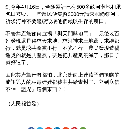
到今年4月16日，全隊累計已有500多畝河灘地和承
包田被毀。一些農民便集資2000元請來和尚祭河，
祈求河神不要繼續毀壞他們賴以生存的農田。
不管共產黨如何宣揚「與天鬥與地鬥」，最後老百
姓發現還是得求天求地、求河神求土地爺，求誰都
行，就是求共產黨不行，不光不行，農民發現造禍
造災的就是共產黨，要是把共產黨消滅了，那日子
就好過了。
因此共產黨什麼都怕，北京街面上連孩子們搶購的
能詛咒人的巫毒娃娃都被中共給查封了。它到底信
不信「詛咒」這個東西？！