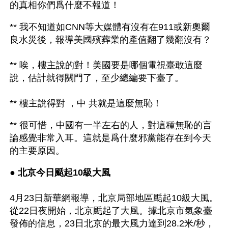
的真相你們爲什麼不報道！
** 我不知道如CNN等大媒體有沒有在911或新奧爾
良水災後，報導美國殯葬業的產值翻了幾翻沒有？
** 唉，樓主說的對！美國要是哪個電視臺敢這麼
說，估計就得關門了，至少總編要下臺了。  
** 樓主說得對 ，中 共就是這麼無恥！ 
** 很可惜，中國有一半左右的人，對這種無恥的言
論感覺非常入耳。這就是爲什麼邪黨能存在到今天
的主要原因。 
● 
北京今日颳起10級大風 
4月23日新華網報導，北京局部地區颳起10級大風。
從22日夜開始，北京颳起了大風。據北京市氣象臺
發佈的信息，23日北京的最大風力達到28.2米/秒，