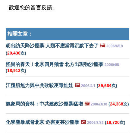
歡迎您的留言反饋。
相關文章：
胡出訪天降沙塵暴 人類不應當再沉默下去了
🖼️
2006/4/18
(
20,430
次)
怪異的春天！北京四月飛雪 北方出現強沙塵暴
2006/4/8
(
18,913
次)
江腿肌無力與中共砍殺巫毒娃娃
🖼️
(
39,664
次)
2006/4/1
氣象局的資料：中共建政沙塵暴猛增
🖼️
(
24,368
次)
2006/3/30
化學塵暴威脅北京 危害更甚沙塵暴
🖼️
(
18,720
次)
2006/3/22