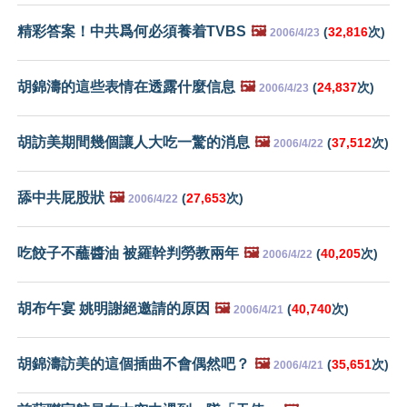
精彩答案！中共爲何必須養着TVBS
🖼️
(
32,816
次)
2006/4/23
胡錦濤的這些表情在透露什麼信息
🖼️
(
24,837
次)
2006/4/23
胡訪美期間幾個讓人大吃一驚的消息
🖼️
(
37,512
次)
2006/4/22
舔中共屁股狀
🖼️
(
27,653
次)
2006/4/22
吃餃子不蘸醬油 被羅幹判勞教兩年
🖼️
(
40,205
次)
2006/4/22
胡布午宴 姚明謝絕邀請的原因
🖼️
(
40,740
次)
2006/4/21
胡錦濤訪美的這個插曲不會偶然吧？
🖼️
(
35,651
次)
2006/4/21