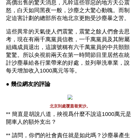
高價出售的驚天消息，凡幹這些罪惡的地方天公震
怒，白天如同黑夜一般，沙塵之大驚心動魄。而制
定迫害計劃的總部所在地北京更飽受沙塵暴之苦。
這些異常的天氣使人們震驚，震驚之餘人們會去思
考，現在有兩千萬黨員信教，一千萬黨員及其附屬
組織成員退出，這讓號稱有六千萬黨員的中共顫顫
驚驚。所以央視前兩天在第一時間節目里居然在統
計沙塵暴給各行業帶來的好處，並列舉洗車業，說
每天增加收入1000萬元等等。
● 
幾位網友的評論 
北京到處覆蓋着黃沙。
** 簡直是胡說八道，殃視爲什麼不說這1000萬元是
開車人的額外支出？
** 請問，你們的社會責任就是如此嗎？沙塵暴產生