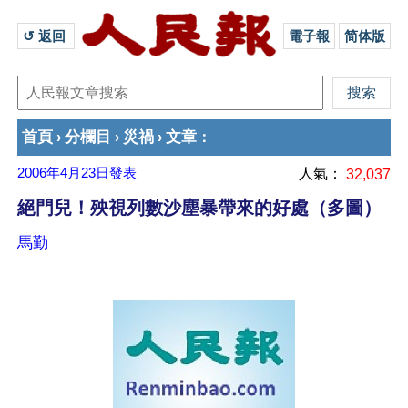
↺ 返回 
電子報
简体版
首頁
分欄目
災禍
文章
›
›
›
：
2006年4月23日
發表
人氣：
32,037
絕門兒！殃視列數沙塵暴帶來的好處（多圖）
馬勤