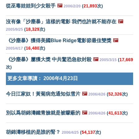
從巫毒娃娃到少女殺手
🖼️
(
21,893
次)
2006/2/20
沒有像「沙塵暴」這樣的電影 我們也許就不能存在
🖼️
(
18,329
次)
2005/9/25
《沙塵暴》獲得美國Blue Ridge電影節最佳雙獎
🖼️
(
16,480
次)
2005/4/17
《沙塵暴》屢獲大獎 中共驚恐急欲封殺
🖼️
(
17,669
2005/3/15
次)
更多文章導讀：
2006年4月23日
今日江家奴！黃菊病危通知似雪片
🖼️
(
52,326
次)
2006/4/26
別以爲胡錦濤鐵青臉就是被矇蔽的
🖼️
(
41,613
次)
2006/4/26
胡錦濤移植的是誰的腎？
(
54,137
次)
2006/4/25