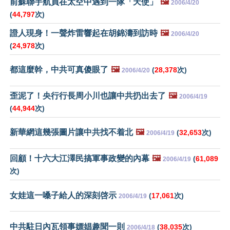
前蘇聯宇航員在太空中遇到一隊「天使」
🖼️
2006/4/20
(
44,797
次)
證人現身！一聲炸雷響起在胡錦濤到訪時
🖼️
2006/4/20
(
24,978
次)
都這麼幹，中共可真傻眼了
🖼️
(
28,378
次)
2006/4/20
歪泥了！央行行長周小川也讓中共扔出去了
🖼️
2006/4/19
(
44,944
次)
新華網這幾張圖片讓中共找不着北
🖼️
(
32,653
次)
2006/4/19
回顧！十六大江澤民搞軍事政變的內幕
🖼️
(
61,089
2006/4/19
次)
女娃這一嗓子給人的深刻啓示
(
17,061
次)
2006/4/19
中共駐日內瓦領事嫖娼趣聞一則
(
38,035
次)
2006/4/18