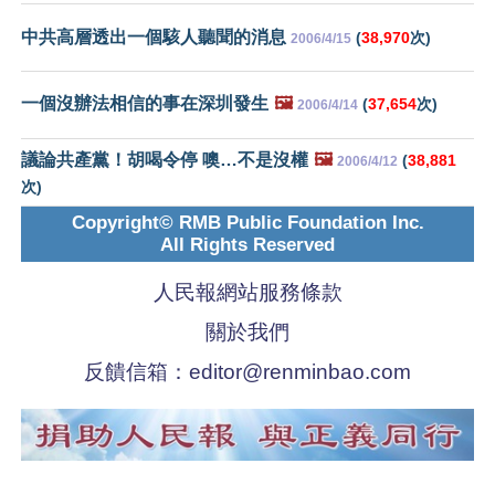
中共高層透出一個駭人聽聞的消息
(
38,970
次)
2006/4/15
一個沒辦法相信的事在深圳發生
🖼️
(
37,654
次)
2006/4/14
議論共產黨！胡喝令停 噢…不是沒權
🖼️
(
38,881
2006/4/12
次)
Copyright© RMB Public Foundation Inc.
All Rights Reserved
人民報網站服務條款
關於我們
反饋信箱：
editor@renminbao.com