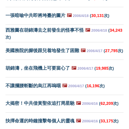
一張暗喻中共即將垮臺的圖片
🖼️
(
30,131
次)
2006/4/18
西雅圖在胡錦濤去之前發生的怪事不怪
🖼️
(
34,243
2006/4/18
次)
美國務院的腳後跟兒着地發生了困難
🖼️
(
27,795
次)
2006/4/17
胡錦濤，坐在飛機上可要當心了
🖼️
(
19,985
次)
2006/4/17
不讓攔腰斬斷的烏江再嗚咽
🖼️
(
16,196
次)
2006/4/17
大揭密！中共借黃聖依追打周星馳
🖼️
(
62,209
次)
2006/4/16
抉擇命運的時鐘撞擊每個人的靈魂
🖼️
(
33,175
次)
2006/4/16