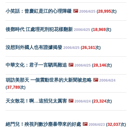
小笑話：曾慶紅是江的心理障礙
🖼️
(
28,995
次)
2006/4/25
後鄧時代 江處理死刑犯花樣翻新
(
18,969
次)
2006/4/25
沒想到外國人也有證據揭發
(
26,161
次)
2006/4/25
中華文化：君子一言駟馬難追
🖼️
(
28,146
次)
2006/4/25
胡訪美那天 一個震動世界的大新聞被忽略
🖼️
2006/4/24
(
37,789
次)
天女散花！啊…這招兒太厲害
🖼️
(
23,324
次)
2006/4/24
絕門兒！殃視列數沙塵暴帶來的好處
🖼️
(
32,037
次)
2006/4/23