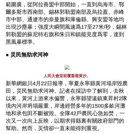
範圍廣，從阿拉善盟中部開始，一直到烏海市、鄂
爾多斯市西南部、錫林郭勒盟南部及烏拉蓋、赤峰
市中部、通遼市的奈曼旗和庫倫縣、興安盟等地均
出現沙塵暴；強度大瞬間風速爲17至27米/秒，錫林
郭勒盟的蘇尼特右旗和朱日和鎮能見度爲零，達到
黑風暴標準。
● 
災民無助求河神 
人民大會堂前覆蓋着黃沙。
新華網銀川4月22日報導，寧夏永寧縣黃河塌岸毀農
田，災民無助求河神。記者在採訪中了解到，去秋
以來，黃河上游來水偏豐，永寧縣望遠鎮東昇村2隊
境內河岸坍塌嚴重，岸邊經營多年的1500多畝河灘
地和承包田不斷被毀。全隊42戶農民心急如焚，一
次又一次向上反映，以期求得縣裏有關政府部門的
幫助。然而，災情卻一直未能得到重視。 