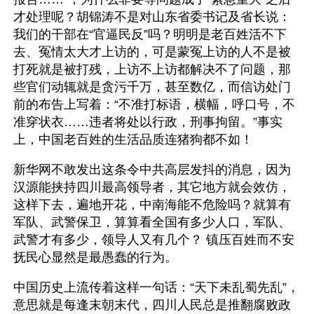
才处理呢？胡锦涛不是对山东省委书记及省长说：
我们的干部在“官逼民反”吗？明明是老百姓活不下
去、冤情太大才上访的，可是蒙冤上访的人不是被
打死就是被打残，上访不上访都解决不了问题，那
些官们动辄就是贪污千万，甚至数亿，而信访处门
前的布告上写着：“不准打标语，横幅，呼口号，不
准穿状衣……违者将处以行政，刑事拘留。”事实
上，中国老百姓的生活品质连猪狗都不如！
新华网不敢发出这条令中共高层发抖的消息，因为
汉源能挟持四川最高领导者，其它地方就会效仿，
这样下去，遍地开花，中南海能不危险吗？就算有
军队、武警保卫，算算看全国有多少人口，军队、
武警才有多少，领导人又有几个？ 镇压百姓而不安
抚民心显然是最愚蠢的行为。 
中国历史上流传着这样一句话：“天下未乱蜀先乱”，
意思就是每逢末朝末代，四川人民总是推翻腐败政