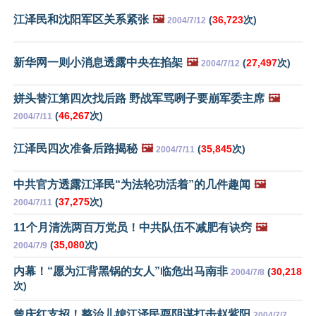
江泽民和沈阳军区关系紧张
🖼️
(
36,723
次)
2004/7/12
新华网一则小消息透露中央在掐架
🖼️
(
27,497
次)
2004/7/12
姘头替江第四次找后路 野战军骂咧子要崩军委主席
🖼️
(
46,267
次)
2004/7/11
江泽民四次准备后路揭秘
🖼️
(
35,845
次)
2004/7/11
中共官方透露江泽民“为法轮功活着”的几件趣闻
🖼️
(
37,275
次)
2004/7/11
11个月清洗两百万党员！中共队伍不减肥有诀窍
🖼️
(
35,080
次)
2004/7/9
内幕！“愿为江背黑锅的女人”临危出马南非
(
30,218
2004/7/8
次)
曾庆红支招！整治儿媳江泽民耍阴谋打击赵紫阳
2004/7/7