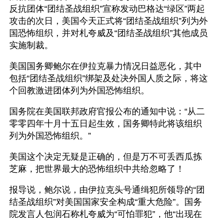
反抗团体“团结圣战组织”宣称发动巴格达“绿区”两起
攻击的次日，美国今天正式将“团结圣战组织”列为外
国恐怖组织，并对札夸威及“团结圣战组织”其他成员
实施制裁。
美国国务卿鲍尔在伊拉克暴力情况日益恶化，其中
包括“团结圣战组织”绑架及处决外国人质之际，将这
个回教激进团体列为外国恐怖组织。
国务院在美国联邦政府官报公布的通知中说：“从二
零零四年十月十五日起生效，国务卿特此将该组织
列为外国恐怖组织。”
美国这个决定无疑是正确的，但是万不可丢西瓜拣
芝麻，把世界最大的恐怖组织中共给忽略了！
报导说，鲍尔说，由伊拉克头号通缉犯所领导的“团
结圣战组织”对美国国家安全构成“重大危险”。国务
院发言人包润石称札夸威为“可怕罪犯”，他“出现在