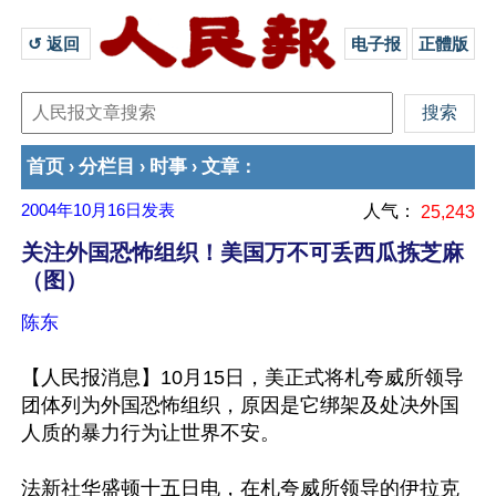
↺ 返回 
电子报
正體版
首页
分栏目
时事
文章
›
›
›
：
2004年10月16日
发表
人气：
25,243
关注外国恐怖组织！美国万不可丢西瓜拣芝麻
（图）
陈东
【人民报消息】10月15日，美正式将札夸威所领导
团体列为外国恐怖组织，原因是它绑架及处决外国
人质的暴力行为让世界不安。
法新社华盛顿十五日电，在札夸威所领导的伊拉克