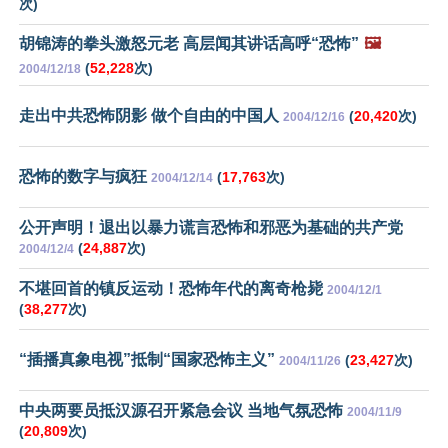
次)
胡锦涛的拳头激怒元老 高层闻其讲话高呼“恐怖”
🖼️
(
52,228
次)
2004/12/18
走出中共恐怖阴影 做个自由的中国人
(
20,420
次)
2004/12/16
恐怖的数字与疯狂
(
17,763
次)
2004/12/14
公开声明！退出以暴力谎言恐怖和邪恶为基础的共产党
(
24,887
次)
2004/12/4
不堪回首的镇反运动！恐怖年代的离奇枪毙
2004/12/1
(
38,277
次)
“插播真象电视”抵制“国家恐怖主义”
(
23,427
次)
2004/11/26
中央两要员抵汉源召开紧急会议 当地气氛恐怖
2004/11/9
(
20,809
次)