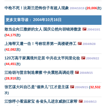
中枪不死！比斯兰恐怖份子有超人现象
(
20,006
次)
2004/10/19
更多文章导读：
2004年10月16日
敢当众向江撒娇的女人 国庆公然向胡锦涛撒泼
🖼️
2004/10/1
(
54,175
次)
上海帮又遭一击！号称世界第一高楼硬停工
🖼️
2004/9/28
(
42,082
次)
120万高干家属境外定居 中共在太平间里化妆
🖼️
2004/9/22
(
44,451
次)
江给胡与普京制造摩擦 中央震怒高调处理
🖼️
2004/9/15
(
28,910
次)
张艺谋大叫自己是“催奔儿”江才是主谋
🖼️
(
32,532
2004/9/15
次)
江惊呼小看温家宝 各省头儿进京威胁江家帮
🖼️
2004/9/13