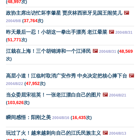
(
48,997
次)
政协主席出访忙坏李肇星 贾庆林西班牙见国王闹笑儿
🖼️
(
37,764
次)
2004/9/8
昨天最后一忍！小胡这一拳出手漂亮 老江晕菜
🖼️
2004/8/31
(
51,771
次)
江栽在上海！三个胡锦涛和一个江泽民
🖼️
(
48,569
2004/8/31
次)
高层小道！江临时取消广安作秀 中央决定把核心捧下台
🖼️
(
47,952
次)
2004/8/22
当众委屈宋祖英！一张老江漂白自己的图片
🖼️
2004/8/21
(
103,626
次)
瞬间感悟：阳刚之美
(
16,435
次)
2004/8/16
玩过了火！越来越刺向自己的江氏民族主义
🖼️
2004/8/13