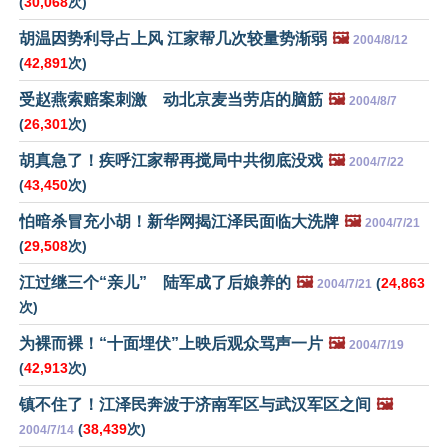
(
30,068
次)
胡温因势利导占上风 江家帮几次较量势渐弱
🖼️
2004/8/12
(
42,891
次)
受赵燕索赔案刺激 动北京麦当劳店的脑筋
🖼️
2004/8/7
(
26,301
次)
胡真急了！疾呼江家帮再搅局中共彻底没戏
🖼️
2004/7/22
(
43,450
次)
怕暗杀冒充小胡！新华网揭江泽民面临大洗牌
🖼️
2004/7/21
(
29,508
次)
江过继三个“亲儿” 陆军成了后娘养的
🖼️
(
24,863
2004/7/21
次)
为裸而裸！“十面埋伏”上映后观众骂声一片
🖼️
2004/7/19
(
42,913
次)
镇不住了！江泽民奔波于济南军区与武汉军区之间
🖼️
(
38,439
次)
2004/7/14