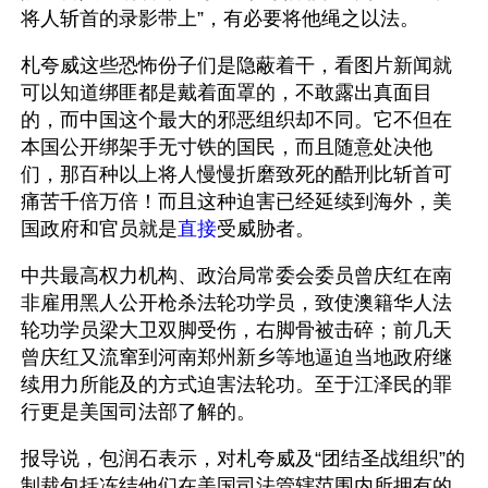
将人斩首的录影带上”，有必要将他绳之以法。
札夸威这些恐怖份子们是隐蔽着干，看图片新闻就
可以知道绑匪都是戴着面罩的，不敢露出真面目
的，而中国这个最大的邪恶组织却不同。它不但在
本国公开绑架手无寸铁的国民，而且随意处决他
们，那百种以上将人慢慢折磨致死的酷刑比斩首可
痛苦千倍万倍！而且这种迫害已经延续到海外，美
国政府和官员就是
直接
受威胁者。 
中共最高权力机构、政治局常委会委员曾庆红在南
非雇用黑人公开枪杀法轮功学员，致使澳籍华人法
轮功学员梁大卫双脚受伤，右脚骨被击碎；前几天
曾庆红又流窜到河南郑州新乡等地逼迫当地政府继
续用力所能及的方式迫害法轮功。至于江泽民的罪
行更是美国司法部了解的。
报导说，包润石表示，对札夸威及“团结圣战组织”的
制裁包括冻结他们在美国司法管辖范围内所拥有的