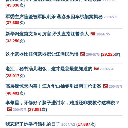
(
45,930
次)
军委主席险些被军队刺杀 蒋彦永囚车绑架案揭秘
2004/7/6
(
37,689
次)
新华网这篇文章可厉害 矛头直指江曾杀人
🖼️
2004/7/5
(
32,250
次)
这个武器比任何武器都让江泽民恐惧
🖼️
(
29,225
次)
2004/7/5
老江，秘书汤儿泡饭，这才是您最想知道的
🖼️
2004/7/4
(
28,017
次)
高层爆惊天内幕！江九华山抽签引出南非枪击案
🖼️
2004/7/3
(
40,401
次)
李肇星，牙修好了脑子进泔水，难道还非要教你这样说？
🖼️
(
27,981
次)
2004/7/2
我忘记了她举行婚礼的日子
(
17,687
次)
2004/7/2