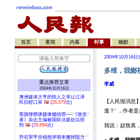
首页
要闻
内幕
时事
幽默
2004年10月16日
多维，我鄙
重点推荐文章
李威
2004年10月16日
澳洲媒体大亨的惊人之举让江泽
【人民报消息】
民目瞪口呆
🖼️
(
25,379
次)
逃？’ ，作者
美国律师谈媒体煽动罪──《攻击
者》杂志主编被国际法庭处以绞
刑
🖼️
(
20,994
次)
我说：赵致真
乔石宋平尖锐批评胡未搬掉阻力