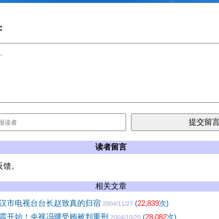
:
读者留言
反馈。
相关文章
汉市电视台台长赵致真的归宿
(
22,839
次)
2004/11/27
震开始！央视冯骥受贿被判重刑
(
28,082
次)
2004/10/20