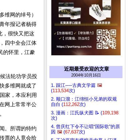
多维网的绰号）
青年报记者杨得
此，很快又把这
，四中全会江体
民的怀里，江豢
近期最受欢迎的文章
2004年10月16日
时候法轮功学员投
1. 踩江──古典文学篇
🖼️
快多维网就成了
(
113,534
次)
主国家，本应利用
2. 顺口溜：江绵恒小兄弟的双规
在网上常常半公
自白 (
112,262
次)
3. 漫画：江氏纵犬图 📝 (
109,198
。
次)
4. 曾庆红下令不让唱“国际歌”的原
闻。所谓的特约
因
🖼️
(
67,637
次)
传票的人竟会给