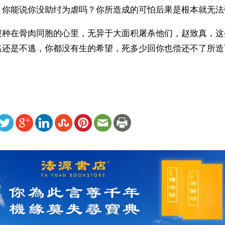
。你能说你没助纣为虐吗？你所造成的可怕后果是根本就无法
恨种在骨肉同胞的心里，无异于大面积屠杀他们，赵致真，这
逃还是不逃，你都没有生的希望，死多少回你也偿还不了所造
ww.renminbao.com/rmb/articles/2004/10/16/32875.html