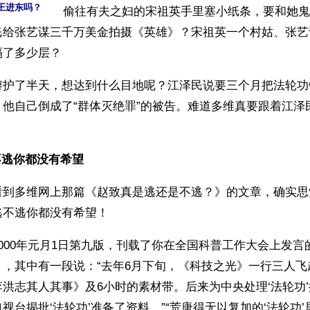
王进东吗？
偷往有夫之妇的宋祖英手里塞小纸条，要和她鬼
民给张艺谋三千万美金拍摄《英雄》？宋祖英一个村姑、张艺
隔了多少层？
辩护了半天，想达到什么目地呢？江泽民说要三个月把法轮功
，他自己倒成了“群体灭绝罪”的被告。难道多维真要跟着江泽
逃你都没有希望 
看到多维网上那篇《赵致真是逃还是不逃？》的文章，确实思
逃不逃你都没有希望！
000年元月1日第九版，刊载了你在全国科普工作大会上发言
》，其中有一段说：“去年6月下旬，《科技之光》一行三人飞
洪志其人其事》及6小时的素材带。后来为中央处理‘法轮功
视台揭批‘法轮功’准备了资料。”“荒唐得无以复加的‘法轮功