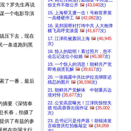
混？罗先生再说
份文件不敢公开
🖼️
(
43,040
次)
15. 上海帮又遭一击！号称世界第
谋一个电影导演
一高楼硬停工
🖼️
(
42,082
次)
16. 吴邦国帮衬打垮中共 人大炮弹
横飞高呼党滚蛋
🖼️
(
41,677
次)
镇压下去，现在
17. 江泽民被轰回上海
🖼️
(
40,945
次)
民一条道跑到黑
18. 惊人的聪明！看过照片，您不
会忘记这位小姑娘
🖼️
(
40,387
次)
19. 一个惊人的消息！朝鲜共产党
即将崩溃瓦解
🖼️
(
39,617
次)
20. 一张揭露中共比伊拉克绑匪还
索了一番，最后
残忍的图片
🖼️
(
36,598
次)
21. 朝鲜共产党解体 中朝重兵边
境对恃 (
35,677
次)
22. 公安高层曝光！江泽民惊惶失
的摘要《深情奉
措 怕高蓉蓉出国作证
🖼️
(
35,002
赴长春，拍摄了
次)
23. 总书记只是传声器！胡锦涛发
’提供了有益的参
言稿曾庆红拍板敲定
🖼️
(
34,058
’居然在中国大行
次)