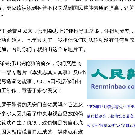
痛，更应该认识到科普不仅关系到国民整体素质的提高，还关
”
2年开始普及以来，报刊杂志上好评报导非常多，还得到褒奖
轮功创始人。七年过去了，我相信你们对法轮功没有任何反感
复加。否则你们早就拍出这个专题片了。
，江泽民打压法轮功的前夕，你们突然飞
了一部专题片《李洪志其人其事》及6小
尽造谣之能事，CCTV再根据你们拍
工制作，毒害了多少民众！ 
道罗干导演的天安门自焚案吗？它迷惑
1993年12月李洪志先生率
使多少人因为看了中央电视台播放的伪
健康博览会，获博览会最高奖
法轮功产生了仇恨，这仇恨是发自心底
和大会“特别金奖”及“受群
是因为相信谎言而造成的。媒体就有这