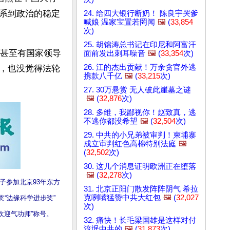
系到政治的稳定
24. 给四大银行断奶！ 陈良宇哭爹
喊娘 温家宝置若罔闻
🖼️
(
33,854
次)
25. 胡锦涛总书记在印尼和阿富汗
，甚至有国家领导
面前发出刺耳噪音
🖼️
(
33,354
次)
26. 江的杰出贡献！万余贪官外逃
，也没觉得法轮
携款八千亿
🖼️
(
33,215
次)
27. 30万悬赏 无人破此崖墓之谜
🖼️
(
32,876
次)
28. 多维，我鄙视你！赵致真，逃
不逃你都没希望
🖼️
(
32,504
次)
29. 中共的小兄弟被审判！柬埔寨
成立审判红色高棉特别法庭
🖼️
(
32,502
次)
30. 这几个消息证明欧洲正在堕落
🖼️
(
32,278
次)
弟子参加北京93年东方
31. 北京正阳门散发阵阵阴气 希拉
克咧嘴猛赞中共大红包
🖼️
(
32,027
“边缘科学进步奖”
次)
众欢迎气功师”称号。
32. 痛快！长毛梁国雄是这样对付
流氓中共的
🖼️
(
31,873
次)