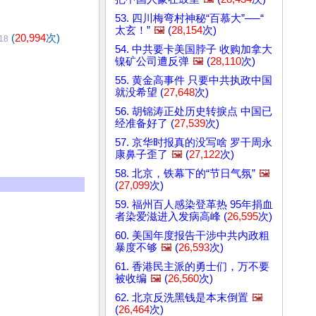
53. 四川梅弯村神秘“百慕大”──“
太玄！”
🖼️
(
28,154
次)
(
20,994
次)
18
54. 中共要卡美国脖子 收购加拿大
镍矿公司遭反弹
🖼️
(
28,110
次)
55. 黄金高事件 只要中共执政中国
就没希望 (
27,648
次)
56. 胡锦涛正处历史转捩点 中国已
经准备好了 (
27,539
次)
57. 京华时报真的没写啥 罗干周永
康鼻子歪了
🖼️
(
27,122
次)
58. 北京，铁幕下的“节日气氛”
🖼️
(
27,099
次)
59. 福州百人感染登革热 95年捐血
者染爱滋进入发病高峰 (
26,595
次)
60. 美国年度报告干涉中共内政粗
暴度不够
🖼️
(
26,593
次)
61. 香港民主派的勇士们，万不要
被收编
🖼️
(
26,560
次)
62. 北京反洗黑钱是本末倒置
🖼️
(
26,464
次)