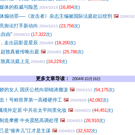
媒体的权威与险恶
(
16,894
次)
2004/10/19
体煽动罪──《攻击者》杂志主编被国际法庭处以绞刑
🖼️
2004/10/
民舆论打手新动向
(
23,756
次)
2004/10/15
论自由”
(
17,322
次)
2004/8/10
，走出囚影是星辰
(
18,200
次)
2004/8/6
 赵致真被传唤出庭
🖼️
(
25,786
次)
2004/8/5
赵致真法庭上见
(
16,229
次)
2004/8/3
更多文章导读：
2004年10月16日
娇的女人 国庆公然向胡锦涛撒泼
🖼️
(
54,175
次)
2004/10/1
击！号称世界第一高楼硬停工
🖼️
(
42,082
次)
2004/9/28
家属境外定居 中共在太平间里化妆
🖼️
(
44,451
次)
2004/9/22
制造摩擦 中央震怒高调处理
🖼️
(
28,910
次)
2004/9/15
己是“催奔儿”江才是主谋
🖼️
(
32,532
次)
2004/9/15