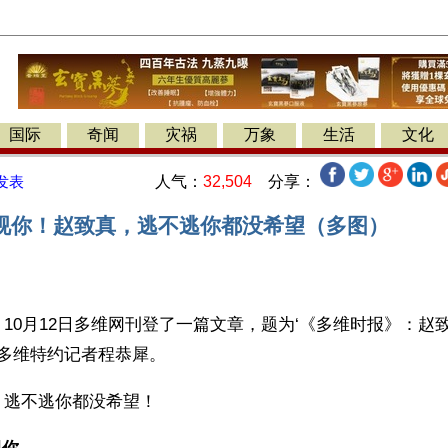
国际
奇闻
灾祸
万象
生活
文化
人气：
32,504
分享：
发表
视你！赵致真，逃不逃你都没希望（多图）
10月12日多维网刊登了一篇文章，题为‘《多维时报》：赵
是多维特约记者程恭犀。
，逃不逃你都没希望！