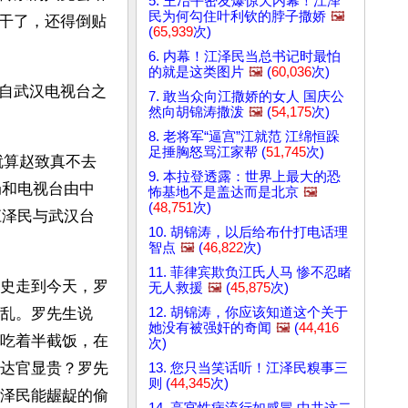
5. 王冶平密友爆惊天内幕！江泽
民为何勾住叶利钦的脖子撒娇
🖼️
干了，还得倒贴
(
65,939
次)
6. 内幕！江泽民当总书记时最怕
的就是这类图片
🖼️
(
60,036
次)
自武汉电视台之
7. 敢当众向江撒娇的女人 国庆公
然向胡锦涛撒泼
🖼️
(
54,175
次)
8. 老将军“逼宫”江就范 江绵恒跺
足捶胸怒骂江家帮 (
51,745
次)
就算赵致真不去
9. 本拉登透露：世界上最大的恐
局和电视台由中
怖基地不是盖达而是北京
🖼️
(
48,751
次)
江泽民与武汉台
10. 胡锦涛，以后给布什打电话理
智点
🖼️
(
46,822
次)
11. 菲律宾欺负江氏人马 惨不忍睹
史走到今天，罗
无人救援
🖼️
(
45,875
次)
12. 胡锦涛，你应该知道这个关于
乱。罗先生说
她没有被强奸的奇闻
🖼️
(
44,416
吃着半截饭，在
次)
达官显贵？罗先
13. 您只当笑话听！江泽民糗事三
则 (
44,345
次)
泽民能龌龊的偷
14. 高官性病流行如感冒 中共这二