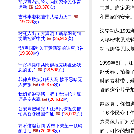
印尼宣布法轮功为国家全民体育
运动
🖼️
(
20,378
次)
其道。痛定思
和国家的安全。
吉林李淑花遭中共暴力灭口
🖼️
(
19,039
次)
法轮功从199
树死人出了大漏洞！新华网句句
协助控诉中共
🖼️
(
25,913
次)
人秘密求见法
“追查国际”关于黄新案的调查报告
功荒唐得无以
(
19,369
次)
1999年6月
一张揭露中共比伊拉克绑匪还残
忍的图片
🖼️
(
36,598
次)
赴长春，拍摄
菲律宾欺负江氏人马 惨不忍睹无
时的素材带，竭
人救援
🖼️
(
45,875
次)
摄的这个片子加
我姐姐说要赌一把！看法轮功赢
还是专家赢
🖼️
(
20,612
次)
赵致真，你知
公安高层曝光！江泽民惊惶失措
了多少民众！
怕高蓉蓉出国作证
🖼️
(
35,002
次)
造录像片而对
要看这篇新闻 舌根下先垫一颗硝
的，可怜的却
酸甘油
🖼️
(
26,059
次)