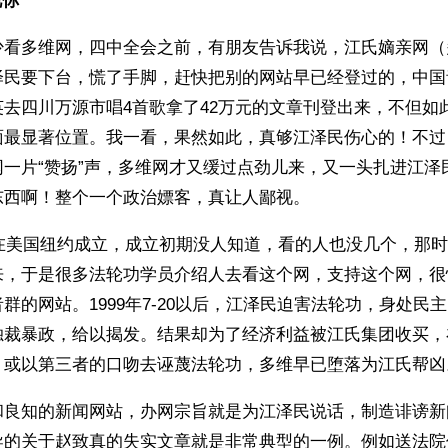
你 
少看多维网，四中全会之前，有朋友告诉我说，江氏嫡亲网（
泽民要下台，慌了手脚，赶快把别的网站早已经登过的，中国
去四川万源市唱4首歌拿了42万元的文章刊登出来，不但如
面最显著位置。我一看，果然如此，真够江泽民伤心的！不过
网一片“赞扬”声，多维网才又缓过点劲儿来，又一头扎进江泽
东西啊！整个一个政治嫖客，真让人鄙视。
维在美国纽约成立，成立初期没人知道，看的人也没几个，那
来，于是很多法轮功学员介绍人去看这个网，支持这个网，很
群的网站。1999年7-20以后，江泽民迫害法轮功，身处民
独裁暴政，给以揭发。结果却为了经济利益被江氏集团收买，
、或以第三者的口吻去诬蔑法轮功，多维早已堕落为江氏帮凶
和良知的新闻网站，办网宗旨就是为江泽民说话，制造诽谤新
导的关于赵致真的失实文章就是非常典型的一例。例如送法院