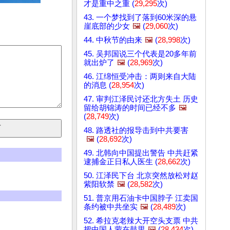
才是重中之重 (
29,295
次)
43. 一个梦找到了落到60米深的悬
崖底部的少女
🖼️
(
29,060
次)
44. 中秋节的由来
🖼️
(
28,998
次)
45. 吴邦国说三个代表是20多年前
就出炉了
🖼️
(
28,969
次)
46. 江绵恒受冲击：两则来自大陆
的消息 (
28,954
次)
47. 审判江泽民讨还北方失土 历史
留给胡锦涛的时间已经不多
🖼️
(
28,749
次)
48. 路透社的报导击到中共要害
🖼️
(
28,692
次)
49. 北韩向中国提出警告 中共赶紧
逮捕金正日私人医生 (
28,662
次)
50. 江泽民下台 北京突然放松对赵
紫阳软禁
🖼️
(
28,582
次)
51. 普京用石油卡中国脖子 江卖国
条约被中共坐实
🖼️
(
28,489
次)
52. 希拉克老辣大开空头支票 中共
把中国人蒙在鼓里
🖼️
(
28,434
次)