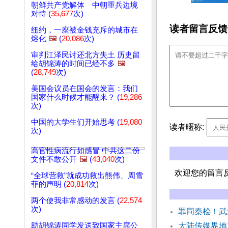
朝鲜共产党解体 中朝重兵边境
对恃 (
35,677
次)
读者留言反馈
纽约，一座被金钱充斥的城市在
熔化
🖼️
(
20,086
次)
审判江泽民讨还北方失土 历史留
给胡锦涛的时间已经不多
🖼️
(
28,749
次)
美国会议员在国会的发言：我们
国家什么时候才能醒来？ (
19,286
次)
中国的大学生们开始思考 (
19,080
读者暱称:
次)
高官性病流行如感冒 中共这二份
文件不敢公开
🖼️
(
43,040
次)
欢迎您的留言
“全球营救”就成功救出熊伟、周雪
菲的声明 (
20,814
次)
两个使我非常感动的发言 (
22,574
次)
罪同秦桧！武
助胡锦涛同学发送致国家主席公
大陆传媒界地