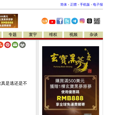
简体
-
正體
-
手机版
-
电子报
专题
寰宇
维权
视频
杂谈
致真是逃还是不