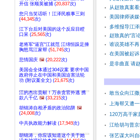
开信 张顺英被捕 (
20,837
次)
从赵致真案看
您只当笑话听！江泽民糗事三则
美国律师谈媒
(
44,345
次)
多维报导江泽
江下台后对美国的这个反应目瞪
口呆 (
25,565
次)
赵致真的“言
谁说英雄不再
老将军“逼宫”江就范 江绵恒跺足捶
胸怒骂江家帮 (
51,745
次)
在美国被起诉
悲情国庆
🖼️
(
20,222
次)
是非曲直 请
美国会全体通过304议案 要求中国
政府停止在中国和美国迫害法轮
功 (附议案全文) (
21,675
次)
江的杰出贡献！万余贪官外逃 携
敢当众向江撒
款八千亿
🖼️
(
33,215
次)
上海帮又遭一
胡锦涛自相矛盾的政治陷阱
🖼️
(
24,008
次)
120万高干
中共执政能力解读 (
17,949
次)
江给胡与普京
胡锦涛，你应该知道这个关于她
张艺谋大叫自