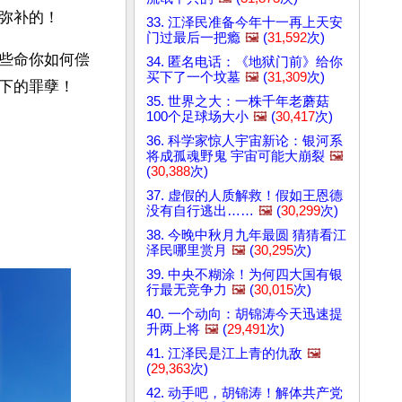
弥补的！ 
33. 江泽民准备今年十一再上天安
门过最后一把瘾
🖼️
(
31,592
次)
些命你如何偿
34. 匿名电话：《地狱门前》给你
买下了一个坟墓
🖼️
(
31,309
次)
下的罪孽！
35. 世界之大：一株千年老蘑菇
100个足球场大小
🖼️
(
30,417
次)
36. 科学家惊人宇宙新论：银河系
将成孤魂野鬼 宇宙可能大崩裂
🖼️
(
30,388
次)
37. 虚假的人质解救！假如王恩德
没有自行逃出……
🖼️
(
30,299
次)
38. 今晚中秋月九年最圆 猜猜看江
泽民哪里赏月
🖼️
(
30,295
次)
39. 中央不糊涂！为何四大国有银
行最无竞争力
🖼️
(
30,015
次)
40. 一个动向：胡锦涛今天迅速提
升两上将
🖼️
(
29,491
次)
41. 江泽民是江上青的仇敌
🖼️
(
29,363
次)
42. 动手吧，胡锦涛！解体共产党