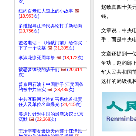
次)
赵致真四十美
纽约百老汇大道上的小故事
🖼️
钱。
(
18,963
次)
多维报导江泽民舆论打手新动向
文章说，中央
(
23,756
次)
手，而是中央电
匿名电话：《地狱门前》给你买
下了一个坟墓
🖼️
(
31,309
次)
文章还提到一
李淑花惨死周年祭
🖼️
(
18,172
次)
争功，赵的部
被恶梦缠绕的孩子们
🖼️
(
20,914
华人民共和国
次)
这样的局级机构
普京用石油卡中国脖子 江卖国条
约被中共坐实
🖼️
(
28,489
次)
中共互联网监控迫害系统首批责
任人及单位名单爆光 (
24,415
次)
美通过针对中国的最新决议 北京
沉默
🖼️
(
22,368
次)
王冶平密友爆惊天内幕！江泽民