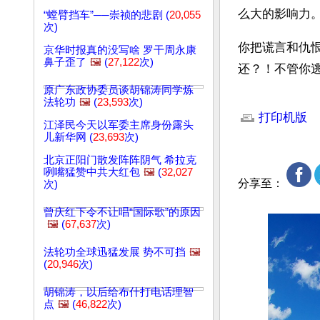
么大的影响力
“螳臂挡车”──崇祯的悲剧 (
20,055
次)
你把谎言和仇
京华时报真的没写啥 罗干周永康
鼻子歪了
🖼️
(
27,122
次)
还？！不管你
原广东政协委员谈胡锦涛同学炼
文章网址: http://w
法轮功
🖼️
(
23,593
次)
打印机版
江泽民今天以军委主席身份露头
儿新华网 (
23,693
次)
北京正阳门散发阵阵阴气 希拉克
咧嘴猛赞中共大红包
🖼️
(
32,027
分享至：
次)
曾庆红下令不让唱“国际歌”的原因
🖼️
(
67,637
次)
法轮功全球迅猛发展 势不可挡
🖼️
(
20,946
次)
胡锦涛，以后给布什打电话理智
点
🖼️
(
46,822
次)