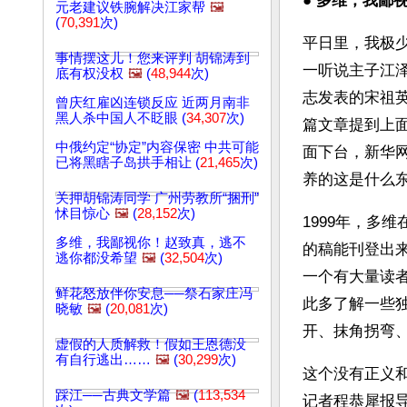
● 
多维，我鄙视
元老建议铁腕解决江家帮
🖼️
(
70,391
次)
平日里，我极
事情摆这儿！您来评判 胡锦涛到
一听说主子江
底有权没权
🖼️
(
48,944
次)
志发表的宋祖英
曾庆红雇凶连锁反应 近两月南非
黑人杀中国人不眨眼 (
34,307
次)
篇文章提到上
中俄约定“协定”内容保密 中共可能
面下台，新华
已将黑瞎子岛拱手相让 (
21,465
次)
养的这是什么
关押胡锦涛同学 广州劳教所“捆刑”
怵目惊心
🖼️
(
28,152
次)
1999年，多
多维，我鄙视你！赵致真，逃不
的稿能刊登出
逃你都没希望
🖼️
(
32,504
次)
一个有大量读者
鲜花怒放伴你安息──祭石家庄冯
此多了解一些
晓敏
🖼️
(
20,081
次)
开、抹角拐弯
虚假的人质解救！假如王恩德没
有自行逃出……
🖼️
(
30,299
次)
这个没有正义
踩江──古典文学篇
🖼️
(
113,534
记者程恭犀报