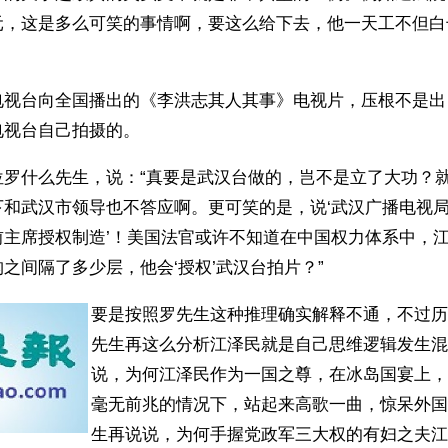
元，这是多么可笑的事情啊，要这么给下去，他一天工不但白
电视台向全国播出的《李洪志其人其事》电视片，压根不是出
视台自己拍摄的。 
位罗什么先生，说：“真要是武汉台做的，岂不是立了大功？
下和武汉市领导也不答应啊。更可笑的是，说‘武汉广播电视
前主席授权制造’！美国法官或许不知道在中国权力体系中，
之间隔了多少层，他会‘授权’武汉台拍片？”  
要是按照罗先生这种推理确实解释不通，不过历
先生再这么分析江泽民就是自己思维逻辑发生混
说，为何江泽民作为一国之尊，在冰岛国宴上，
毫无前兆的情况下，站起来高歌一曲，惊呆外国
生再说说，为何手握党政军三大权的有妇之夫江