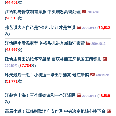
(
44,451
次)
江给胡与普京制造摩擦 中央震怒高调处理
🖼️
2004/9/15
(
28,910
次)
张艺谋大叫自己是“催奔儿”江才是主谋
🖼️
(
32,532
2004/9/15
次)
江惊呼小看温家宝 各省头儿进京威胁江家帮
🖼️
2004/9/13
(
48,997
次)
政协主席出访忙坏李肇星 贾庆林西班牙见国王闹笑儿
🖼️
(
37,764
次)
2004/9/8
昨天最后一忍！小胡这一拳出手漂亮 老江晕菜
🖼️
2004/8/31
(
51,771
次)
江栽在上海！三个胡锦涛和一个江泽民
🖼️
(
48,569
2004/8/31
次)
高层小道！江临时取消广安作秀 中央决定把核心捧下台
🖼️