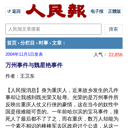
↺ 返回 
电子报
正體版
首页
分栏目
时事
文章
›
›
›
：
2004年11月1日
发表
人气：
22,856
万州事件与魏星艳事件
作者：王卫东
【人民报消息】身为重庆人，近来故乡发生的几件
事却让我感到既光荣又耻辱。光荣的是万州事件所
反映出重庆人仗义行侠的豪情，这在当今的奴性中
国是很难能可贵的。一年前哈尔滨的宝马事件，撞
死人了最后都不了了之，而在重庆，数万人却能为
一个素不相识的棒棒军去区政府讨个公道，从这一