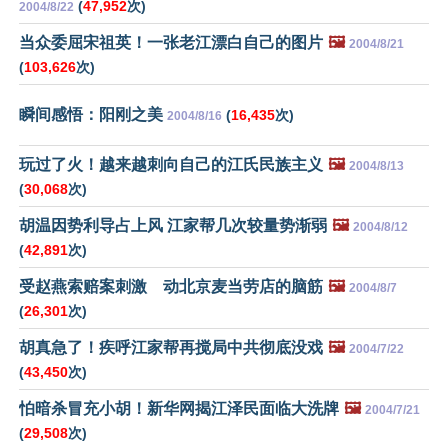
(
47,952
次)
2004/8/22
当众委屈宋祖英！一张老江漂白自己的图片
🖼️
2004/8/21
(
103,626
次)
瞬间感悟：阳刚之美
(
16,435
次)
2004/8/16
玩过了火！越来越刺向自己的江氏民族主义
🖼️
2004/8/13
(
30,068
次)
胡温因势利导占上风 江家帮几次较量势渐弱
🖼️
2004/8/12
(
42,891
次)
受赵燕索赔案刺激 动北京麦当劳店的脑筋
🖼️
2004/8/7
(
26,301
次)
胡真急了！疾呼江家帮再搅局中共彻底没戏
🖼️
2004/7/22
(
43,450
次)
怕暗杀冒充小胡！新华网揭江泽民面临大洗牌
🖼️
2004/7/21
(
29,508
次)