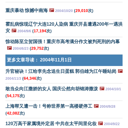
重庆暴动 惊撼中南海
🖼️
(
29,010
次)
2004/10/20
霍乱病惊现辽宁大连120人染病 重庆开县遭遇200年一遇洪
灾
🖼️
(
17,194
次)
2004/9/6
惊动陈至立贺国强！重庆市高考满分作文被判死刑的内幕
🖼️
(
29,752
次)
2004/6/23
更多文章导读：
2004年11月1日
升官秘诀！江给李先念送生日蛋糕 郭伯雄为江午睡站岗
🖼️
(
64,346
次)
2004/11/3
敢当众向江撒娇的女人 国庆公然向胡锦涛撒泼
🖼️
2004/10/1
(
54,175
次)
上海帮又遭一击！号称世界第一高楼硬停工
🖼️
2004/9/28
(
42,082
次)
120万高干家属境外定居 中共在太平间里化妆
🖼️
2004/9/22