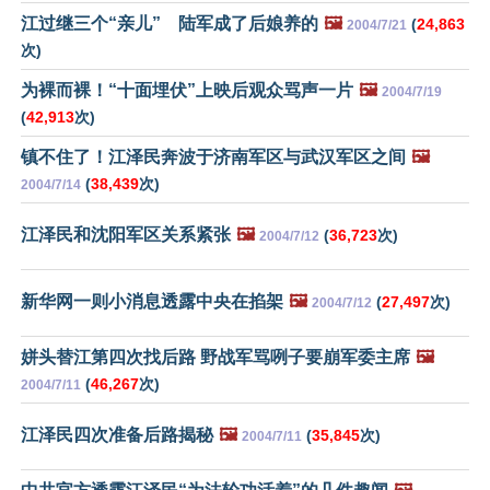
江过继三个“亲儿” 陆军成了后娘养的
🖼️
(
24,863
2004/7/21
次)
为裸而裸！“十面埋伏”上映后观众骂声一片
🖼️
2004/7/19
(
42,913
次)
镇不住了！江泽民奔波于济南军区与武汉军区之间
🖼️
(
38,439
次)
2004/7/14
江泽民和沈阳军区关系紧张
🖼️
(
36,723
次)
2004/7/12
新华网一则小消息透露中央在掐架
🖼️
(
27,497
次)
2004/7/12
姘头替江第四次找后路 野战军骂咧子要崩军委主席
🖼️
(
46,267
次)
2004/7/11
江泽民四次准备后路揭秘
🖼️
(
35,845
次)
2004/7/11