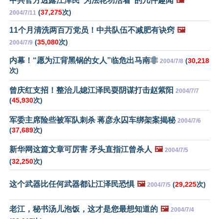
中共官方透露江泽民“为法轮功活着”的几件趣闻
🖼️
(
37,275
次)
2004/7/11
11个月清洗两百万党员！中共队伍不减肥有诀窍
🖼️
(
35,080
次)
2004/7/9
内幕！“愿为江背黑锅的女人”临危出马南非
(
30,218
2004/7/8
次)
曾庆红支招！整治儿媳江泽民耍阴谋打击赵紫阳
2004/7/7
(
45,930
次)
军委主席险些被军队刺杀 蒋彦永囚车绑架案揭秘
2004/7/6
(
37,689
次)
新华网这篇文章可厉害 矛头直指江曾杀人
🖼️
2004/7/5
(
32,250
次)
这个武器比任何武器都让江泽民恐惧
🖼️
(
29,225
次)
2004/7/5
老江，秘书汤儿泡饭，这才是您最想知道的
🖼️
2004/7/4