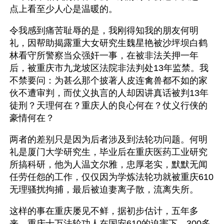
点上看至少人心是温暖的。
令我感到痛苦耻辱的是，我刚得知我的朋友何明
礼，因帮助揭露重大女研究生魏星艳被沙坪坝白鹤
林看守所警察当众强奸一事，在被非法关押一年
后，被重庆市九龙坡区法院非法判处13年监禁。我
不禁要问：为甚么那个披著人皮连禽兽都不如的家
伙不遭审判，而仗义执言的人却因讲真话被判13年
徒刑？天理何在？重庆人的良心何在？仗义行侠的
豪情何在？
两者的差别只是因为后者涉及到法轮功问题。何明
礼是厦门大学研究生，毕业后在重庆医药工业研究
所搞科研，他为人温文尔雅，忠厚老实，默默无闻
任劳任怨的工作，仅仅因为学炼法轮功就被重庆610
无理骚扰拘捕，最后被迫妻离子散，流离失所。
这样的事在重庆屡见不鲜，据初步估计，五年多
来，重庆十万法轮功人在国安610的迫害下，300多