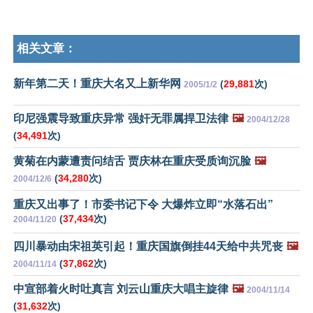
相关文章：
新年第二天！重庆大名又上新华网
(
29,881
次)
2005/1/2
印尼强震导致重庆异常 强奸无罪属捍卫法律
🖼️
2004/12/28
(
34,491
次)
黄菊在内蒙遭责问结舌 贾庆林在重庆受质询沉脸
🖼️
(
34,280
次)
2004/12/6
重庆又出事了！市委书记下令 大爆炸立即“水落石出”
(
37,434
次)
2004/11/20
四川暴动由宋祖英引起！重庆国旗倒挂44天给中共咒丧
🖼️
(
37,862
次)
2004/11/14
中宣部着火时吐真言 刘云山重庆大唱主旋律
🖼️
2004/11/14
(
31,632
次)