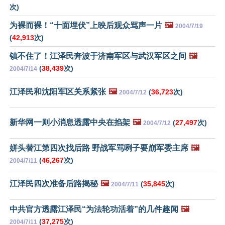
次)
为裸而裸！“十面埋伏”上映后观众骂声一片
🖼️
2004/7/19
(
42,913
次)
镇不住了！江泽民奔波于济南军区与武汉军区之间
🖼️
(
38,439
次)
2004/7/14
江泽民和沈阳军区关系紧张
🖼️
(
36,723
次)
2004/7/12
新华网一则小消息透露中央在掐架
🖼️
(
27,497
次)
2004/7/12
姘头替江第四次找后路 野战军骂咧子要崩军委主席
🖼️
(
46,267
次)
2004/7/11
江泽民四次准备后路揭秘
🖼️
(
35,845
次)
2004/7/11
中共官方透露江泽民“为法轮功活着”的几件趣闻
🖼️
(
37,275
次)
2004/7/11