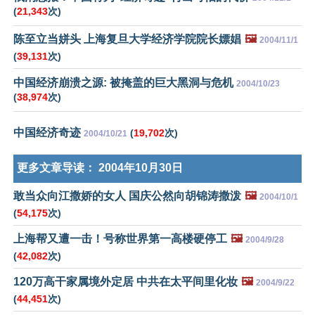
(
21,343
次)
陈至立当姘头 上海复旦大学经济学院院长嫖娼
🖼️
2004/11/1
(
39,131
次)
中国经济崩溃之源: 被掩盖的巨大黑洞与危机
2004/10/23
(
38,974
次)
中国经济奇迹
(
19,702
次)
2004/10/21
更多文章导读：
2004年10月30日
敢当众向江撒娇的女人 国庆公然向胡锦涛撒泼
🖼️
2004/10/1
(
54,175
次)
上海帮又遭一击！号称世界第一高楼硬停工
🖼️
2004/9/28
(
42,082
次)
120万高干家属境外定居 中共在太平间里化妆
🖼️
2004/9/22
(
44,451
次)