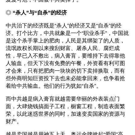
◎ 
“杀人”与“自杀”的经济
中共治下的经济既是“杀人”的经济又是“自杀”的经
济。打个比方，中共就象是一个“职业杀手”，中国就
是这个杀手掌上的肥肉，人民是其绑架了的人质，
流氓政权长期以来搜刮财富、屠杀人民、腐烂成
性，早已入不敷出，病入膏肓，要维持下去得靠他
人输血，但天下没有免费的午餐，外资看有利可图
才会来，只有把肥肉一块块的切下卖掉换取，而有
些外商明知巨资投下去也未必能拿回来，也争着抢
着给中共输血。他们的行为犹如“自杀”。
而中共越是病入膏肓就越需要华丽的外表装点门
面，大肆烧钱搞面子工程，橱窗工程，制造表面繁
荣，以此迷惑世界的同时，加速变卖国家的资源与
财产。
越是卖国越是用神五上天、奥运金牌掀起“爱国”高