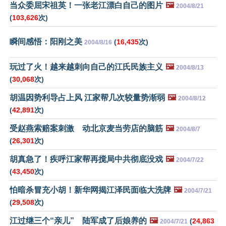
当众委屈宋祖英！一张老江漂白自己的图片
🖼️
2004/8/21
(
103,626
次)
瞬间感悟：阳刚之美
(
16,435
次)
2004/8/16
玩过了火！越来越刺向自己的江氏民族主义
🖼️
2004/8/13
(
30,068
次)
胡温因势利导占上风 江家帮几次较量势渐弱
🖼️
2004/8/12
(
42,891
次)
受赵燕索赔案刺激 动北京麦当劳店的脑筋
🖼️
2004/8/7
(
26,301
次)
胡真急了！疾呼江家帮再搅局中共彻底没戏
🖼️
2004/7/22
(
43,450
次)
怕暗杀冒充小胡！新华网揭江泽民面临大洗牌
🖼️
2004/7/21
(
29,508
次)
江过继三个“亲儿” 陆军成了后娘养的
🖼️
(
24,863
2004/7/21