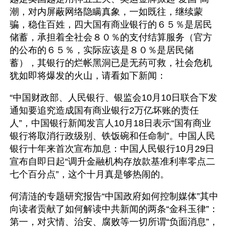
潮，对内屏蔽网络隐瞒真象，一如既往，继续蒙
骗，稳住百姓，四大国有商业银行的６５％是居民
储蓄，承担着全社会８０％的支付结算服务（官方
的公布的６５％，实际应该是８０％是居民储
蓄），其银行的烂帐黑洞已是无药可救，社会危机 
犹如即将爆发的火山，请看如下新闻：
“中国财政部、人民银行、银监会10月10日联合下发
通知要追究造成国有商业银行2万亿坏账的责任
人”，中国银行新闻发言人10月18日表示“国有商业
银行将取消行政级别、铁饭碗和任命制”。中国人民
银行十年来首次宣布加息：中国人民银行10月29日
宣布自即日起“调升金融机构存放款基准利率零点二
七个百分点”，这个十月真是够热闹的。
何清涟的专题研究报告“中国政府如何控制媒体”其中
向读者贡献了如何解读中共新闻的两条“金科玉律”：
第一，对灾情、治安、腐败等一切所谓“负面消息”，