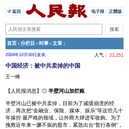
↺ 返回 
电子报
正體版
首页
分栏目
时事
文章
›
›
›
：
2004年10月30日
发表
人气：
21,251
中国经济：被中共卖掉的中国
王一峰
【人民报消息】◎ 
半壁河山加烂账
半壁河山已被中共卖掉，目前为了减缓崩溃的经
济，再次把“金融业、保险、媒体、娱乐”等这些几十
年操控 最严格的领域，让外商大肆进军收购。为了
挽救近年来一蹶不振的股市，紧急出台“暂行条例”，