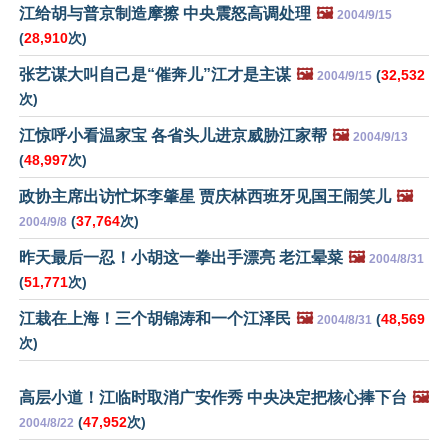
江给胡与普京制造摩擦 中央震怒高调处理
🖼️
2004/9/15
(
28,910
次)
张艺谋大叫自己是“催奔儿”江才是主谋
🖼️
(
32,532
2004/9/15
次)
江惊呼小看温家宝 各省头儿进京威胁江家帮
🖼️
2004/9/13
(
48,997
次)
政协主席出访忙坏李肇星 贾庆林西班牙见国王闹笑儿
🖼️
(
37,764
次)
2004/9/8
昨天最后一忍！小胡这一拳出手漂亮 老江晕菜
🖼️
2004/8/31
(
51,771
次)
江栽在上海！三个胡锦涛和一个江泽民
🖼️
(
48,569
2004/8/31
次)
高层小道！江临时取消广安作秀 中央决定把核心捧下台
🖼️
(
47,952
次)
2004/8/22