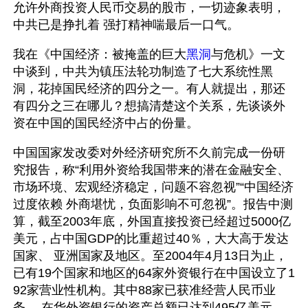
允许外商投资人民币交易的股市，一切迹象表明，
中共已是挣扎着 强打精神喘最后一口气。
我在《中国经济：被掩盖的巨大
黑洞
与危机》一文
中谈到，中共为镇压法轮功制造了七大系统性黑
洞，花掉国民经济的四分之一。有人就提出，那还
有四分之三在哪儿？想搞清楚这个关系，先谈谈外
资在中国的国民经济中占的份量。
中国国家发改委对外经济研究所不久前完成一份研
究报告，称“利用外资给我国带来的潜在金融安全、
市场环境、宏观经济稳定，问题不容忽视”“中国经济
过度依赖 外商堪忧，负面影响不可忽视”。报告中测
算，截至2003年底，外国直接投资已经超过5000亿
美元，占中国GDP的比重超过40％，大大高于发达
国家、 亚洲国家及地区。至2004年4月13日为止，
已有19个国家和地区的64家外资银行在中国设立了1
92家营业性机构。其中88家已获准经营人民币业
务， 在华外资银行的资产总额已达到495亿美元。