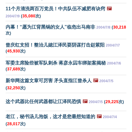
11个月清洗两百万党员！中共队伍不减肥有诀窍
🖼️
(
35,080
次)
2004/7/9
内幕！“愿为江背黑锅的女人”临危出马南非
(
30,218
2004/7/8
次)
曾庆红支招！整治儿媳江泽民耍阴谋打击赵紫阳
2004/7/7
(
45,930
次)
军委主席险些被军队刺杀 蒋彦永囚车绑架案揭秘
2004/7/6
(
37,689
次)
新华网这篇文章可厉害 矛头直指江曾杀人
🖼️
2004/7/5
(
32,250
次)
这个武器比任何武器都让江泽民恐惧
🖼️
(
29,225
次)
2004/7/5
老江，秘书汤儿泡饭，这才是您最想知道的
🖼️
2004/7/4
(
28,017
次)