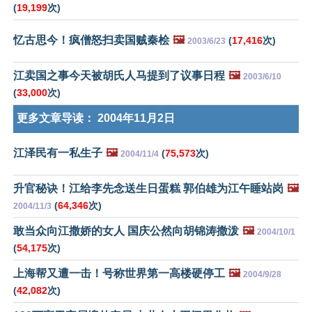
(
19,199
次)
忆古思今！疯僧怒扫卖国贼秦桧
🖼️
(
17,416
次)
2003/6/23
江卖国之事今天被胡氏人马提到了议事日程
🖼️
2003/6/10
(
33,000
次)
更多文章导读：
2004年11月2日
江泽民有一私生子
🖼️
(
75,573
次)
2004/11/4
升官秘诀！江给李先念送生日蛋糕 郭伯雄为江午睡站岗
🖼️
(
64,346
次)
2004/11/3
敢当众向江撒娇的女人 国庆公然向胡锦涛撒泼
🖼️
2004/10/1
(
54,175
次)
上海帮又遭一击！号称世界第一高楼硬停工
🖼️
2004/9/28
(
42,082
次)