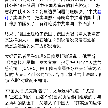
俄外长14日签署《中俄国界东段的补充协定》，标
志着中俄４３００公里边界问题彻底解决。”中共
签
订
了卖国条约，把卖国贼江泽民暗中拱送的国土明
目张胆的砸实了，有评论说中共拿国土换石油！
结果，咱国土送给了俄国，俄国大唱《嫁人要嫁普
京这样的人》，而石油呢？别说咱没摸着石油桶，
就是连运油的火车皮都没看见！
大纪元记者吴兴11月2日俄罗斯编译说， 俄罗斯
《消息报》星期一发表文章，报导“中国石油天然气
总公司”（CNPC）由于俄首富霍多尔科夫斯基为老
板的“尤克斯石油公司”违反合同，将其告上法庭，但
“尤克斯”对此尚不知情。
“中国人把‘尤克斯’告了”，文章这样写道，“‘尤克
斯’正在面对的，由各个俄国家执法部门组成的，与
之搏斗的队伍中，又加入了中国人。”其实这句应该