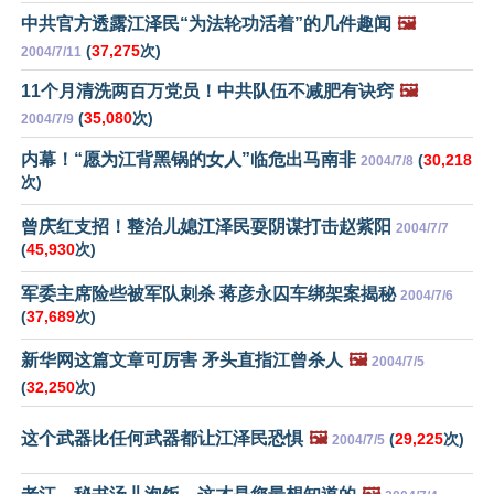
中共官方透露江泽民“为法轮功活着”的几件趣闻
🖼️
(
37,275
次)
2004/7/11
11个月清洗两百万党员！中共队伍不减肥有诀窍
🖼️
(
35,080
次)
2004/7/9
内幕！“愿为江背黑锅的女人”临危出马南非
(
30,218
2004/7/8
次)
曾庆红支招！整治儿媳江泽民耍阴谋打击赵紫阳
2004/7/7
(
45,930
次)
军委主席险些被军队刺杀 蒋彦永囚车绑架案揭秘
2004/7/6
(
37,689
次)
新华网这篇文章可厉害 矛头直指江曾杀人
🖼️
2004/7/5
(
32,250
次)
这个武器比任何武器都让江泽民恐惧
🖼️
(
29,225
次)
2004/7/5