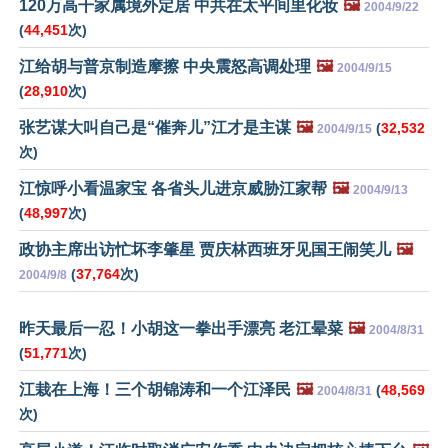
120万高干家属境外定居 中共在太平间里化妆
🖼️
2004/9/22
(
44,451
次)
江给胡与普京制造摩擦 中央震怒高调处理
🖼️
2004/9/15
(
28,910
次)
张艺谋大叫自己是“催奔儿”江才是主谋
🖼️
(
32,532
2004/9/15
次)
江惊呼小看温家宝 各省头儿进京威胁江家帮
🖼️
2004/9/13
(
48,997
次)
政协主席出访忙坏李肇星 贾庆林西班牙见国王闹笑儿
🖼️
(
37,764
次)
2004/9/8
昨天最后一忍！小胡这一拳出手漂亮 老江晕菜
🖼️
2004/8/31
(
51,771
次)
江栽在上海！三个胡锦涛和一个江泽民
🖼️
(
48,569
2004/8/31
次)