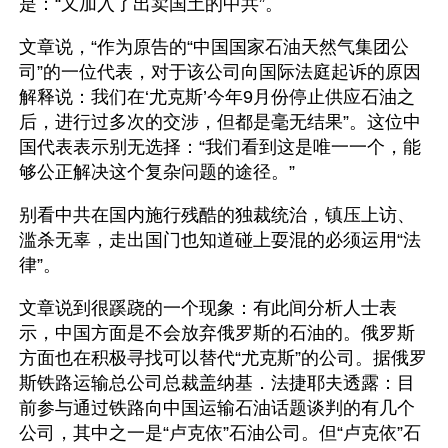
是：“又加入了出卖国土的中共”。
文章说，“作为原告的“中国国家石油天然气集团公
司”的一位代表，对于该公司向国际法庭起诉的原因
解释说：我们在‘尤克斯’今年9月份停止供应石油之
后，进行过多次的交涉，但都是毫无结果”。这位中
国代表表示别无选择：“我们看到这是唯一一个，能
够公正解决这个复杂问题的途径。”
别看中共在国内施行残酷的独裁统治，镇压上访、
滥杀无辜，走出国门也知道碰上耍混的必须运用“法
律”。
文章说到很蹊跷的一个现象：有此间分析人士表
示，中国方面是不会放弃俄罗斯的石油的。俄罗斯
方面也在积极寻找可以替代“尤克斯”的公司。据俄罗
斯铁路运输总公司总裁盖纳基．法捷耶夫透露：目
前参与通过铁路向中国运输石油话题谈判的有几个
公司，其中之一是“卢克依”石油公司。但“卢克依”石