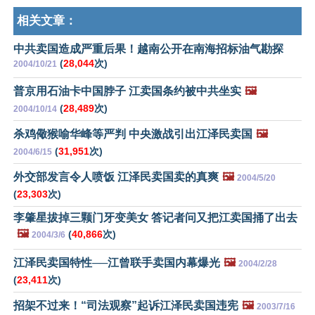
相关文章：
中共卖国造成严重后果！越南公开在南海招标油气勘探
(
28,044
次)
2004/10/21
普京用石油卡中国脖子 江卖国条约被中共坐实
🖼️
(
28,489
次)
2004/10/14
杀鸡儆猴喻华峰等严判 中央激战引出江泽民卖国
🖼️
(
31,951
次)
2004/6/15
外交部发言令人喷饭 江泽民卖国卖的真爽
🖼️
2004/5/20
(
23,303
次)
李肇星拔掉三颗门牙变美女 答记者问又把江卖国捅了出去
🖼️
(
40,866
次)
2004/3/6
江泽民卖国特性──江曾联手卖国内幕爆光
🖼️
2004/2/28
(
23,411
次)
招架不过来！“司法观察”起诉江泽民卖国违宪
🖼️
2003/7/16