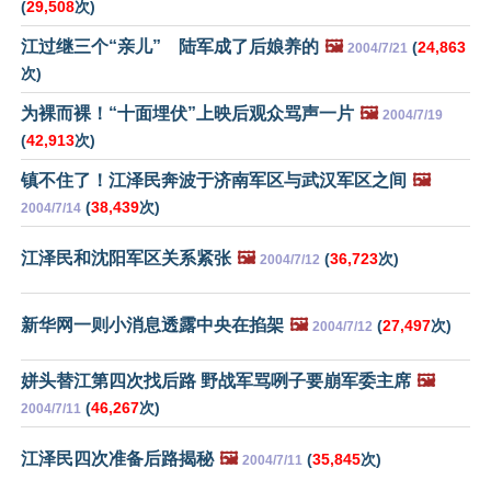
(
29,508
次)
江过继三个“亲儿” 陆军成了后娘养的
🖼️
(
24,863
2004/7/21
次)
为裸而裸！“十面埋伏”上映后观众骂声一片
🖼️
2004/7/19
(
42,913
次)
镇不住了！江泽民奔波于济南军区与武汉军区之间
🖼️
(
38,439
次)
2004/7/14
江泽民和沈阳军区关系紧张
🖼️
(
36,723
次)
2004/7/12
新华网一则小消息透露中央在掐架
🖼️
(
27,497
次)
2004/7/12
姘头替江第四次找后路 野战军骂咧子要崩军委主席
🖼️
(
46,267
次)
2004/7/11
江泽民四次准备后路揭秘
🖼️
(
35,845
次)
2004/7/11