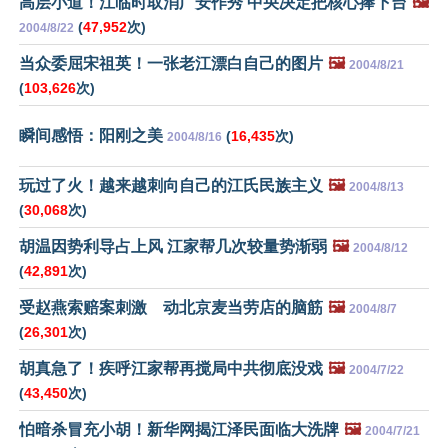
高层小道！江临时取消广安作秀 中央决定把核心捧下台
🖼️
(
47,952
次)
2004/8/22
当众委屈宋祖英！一张老江漂白自己的图片
🖼️
2004/8/21
(
103,626
次)
瞬间感悟：阳刚之美
(
16,435
次)
2004/8/16
玩过了火！越来越刺向自己的江氏民族主义
🖼️
2004/8/13
(
30,068
次)
胡温因势利导占上风 江家帮几次较量势渐弱
🖼️
2004/8/12
(
42,891
次)
受赵燕索赔案刺激 动北京麦当劳店的脑筋
🖼️
2004/8/7
(
26,301
次)
胡真急了！疾呼江家帮再搅局中共彻底没戏
🖼️
2004/7/22
(
43,450
次)
怕暗杀冒充小胡！新华网揭江泽民面临大洗牌
🖼️
2004/7/21