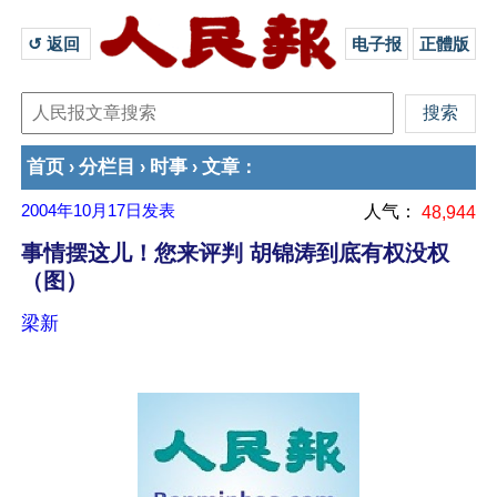
↺ 返回 
电子报
正體版
首页
分栏目
时事
文章
›
›
›
：
2004年10月17日
发表
人气：
48,944
事情摆这儿！您来评判 胡锦涛到底有权没权
（图）
梁新