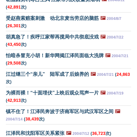
2004/8/12
(
42,891
次)
受赵燕索赔案刺激 动北京麦当劳店的脑筋
🖼️
2004/8/7
(
26,301
次)
胡真急了！疾呼江家帮再搅局中共彻底没戏
🖼️
2004/7/22
(
43,450
次)
怕暗杀冒充小胡！新华网揭江泽民面临大洗牌
🖼️
2004/7/21
(
29,508
次)
江过继三个“亲儿” 陆军成了后娘养的
🖼️
(
24,863
2004/7/21
次)
为裸而裸！“十面埋伏”上映后观众骂声一片
🖼️
2004/7/19
(
42,913
次)
镇不住了！江泽民奔波于济南军区与武汉军区之间
🖼️
(
38,439
次)
2004/7/14
江泽民和沈阳军区关系紧张
🖼️
(
36,723
次)
2004/7/12