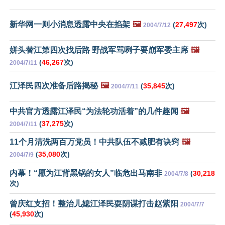
新华网一则小消息透露中央在掐架
🖼️
(
27,497
次)
2004/7/12
姘头替江第四次找后路 野战军骂咧子要崩军委主席
🖼️
(
46,267
次)
2004/7/11
江泽民四次准备后路揭秘
🖼️
(
35,845
次)
2004/7/11
中共官方透露江泽民“为法轮功活着”的几件趣闻
🖼️
(
37,275
次)
2004/7/11
11个月清洗两百万党员！中共队伍不减肥有诀窍
🖼️
(
35,080
次)
2004/7/9
内幕！“愿为江背黑锅的女人”临危出马南非
(
30,218
2004/7/8
次)
曾庆红支招！整治儿媳江泽民耍阴谋打击赵紫阳
2004/7/7
(
45,930
次)