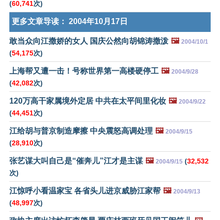
(
60,741
次)
更多文章导读：
2004年10月17日
敢当众向江撒娇的女人 国庆公然向胡锦涛撒泼
🖼️
2004/10/1
(
54,175
次)
上海帮又遭一击！号称世界第一高楼硬停工
🖼️
2004/9/28
(
42,082
次)
120万高干家属境外定居 中共在太平间里化妆
🖼️
2004/9/22
(
44,451
次)
江给胡与普京制造摩擦 中央震怒高调处理
🖼️
2004/9/15
(
28,910
次)
张艺谋大叫自己是“催奔儿”江才是主谋
🖼️
(
32,532
2004/9/15
次)
江惊呼小看温家宝 各省头儿进京威胁江家帮
🖼️
2004/9/13
(
48,997
次)