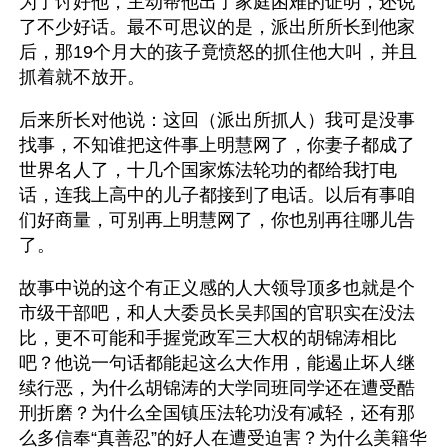
为了讨好他，主动帮他出了家庭困难的证明，还说
了不少好话。最不可思议的是，派出所所长到他家
后，那19个月大的孩子竟愤怒的抓住他大叫，并且
抓着就不放开。
后来所长对他说：这回（派出所抓人）我可是没事
找事，不知谁把这件事上明慧网了，你妻子都成了
世界名人了，十几个国家炼法轮功的都给我打电
话，连我上高中的儿子都接到了电话。以后有事咱
们好商量，可别再上明慧网了，你也别再往哪儿告
了。
故事中说的这个有正义感的人大领导顶多也就是个
市级干部吧，和人大委员长吴邦国的官职实在没法
比，更不可能和手握党政军三大权的胡锦涛相比
吧？他说一句话都能起这么大作用，能遏止坏人继
续行恶，为什么胡锦涛的大学同班同学还在遭受酷
刑折磨？为什么全国镇压法轮功没有减轻，还有那
么多信奉“真善忍”的好人在遭受迫害？为什么美籍华