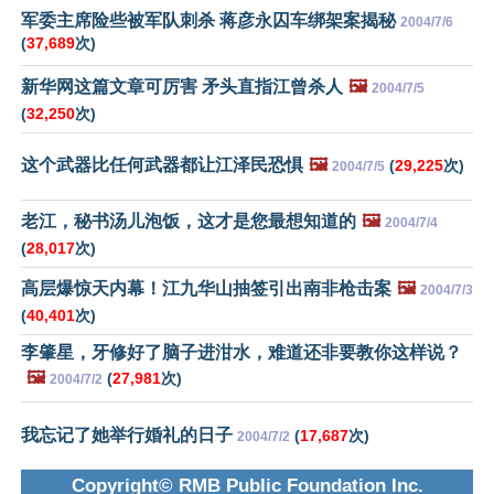
军委主席险些被军队刺杀 蒋彦永囚车绑架案揭秘
2004/7/6
(
37,689
次)
新华网这篇文章可厉害 矛头直指江曾杀人
🖼️
2004/7/5
(
32,250
次)
这个武器比任何武器都让江泽民恐惧
🖼️
(
29,225
次)
2004/7/5
老江，秘书汤儿泡饭，这才是您最想知道的
🖼️
2004/7/4
(
28,017
次)
高层爆惊天内幕！江九华山抽签引出南非枪击案
🖼️
2004/7/3
(
40,401
次)
李肇星，牙修好了脑子进泔水，难道还非要教你这样说？
🖼️
(
27,981
次)
2004/7/2
我忘记了她举行婚礼的日子
(
17,687
次)
2004/7/2
Copyright© RMB Public Foundation Inc.