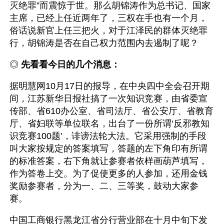
灭绝罪”而震惊于世。那么胡锦涛作为总书记、国家
主席，已经上任近两年了，三权在手也有一个月，
俗话说新官上任三把火，对于江泽民的群体灭绝罪
行，胡锦涛是否在自己权力范围内去遏制了呢？
◎ 
先看看今日的几个消息：
据明慧网10月17日的报导，在中央四中全会召开期
间，江苏新华日报社搞了一次知识竞赛，由省委宣
传部、省610办公室、省司法厅、省公安厅、省教育
厅、省妇联等单位联名，出台了一份所谓‘反邪教知
识竞赛100题’，诽谤法轮大法。它采用强制的手段
叫大家按规定的答案填写，答题的左下角印有所谓
的标准答案，右下角就让参赛者依样画葫芦填写，
作为答卷上交。为了促使更多的人参加，还用金钱
奖励参赛者，分为一、二、三等奖，鼓动大家参
赛。
中国工商银行黑龙江省分行营业部在十月中旬下发