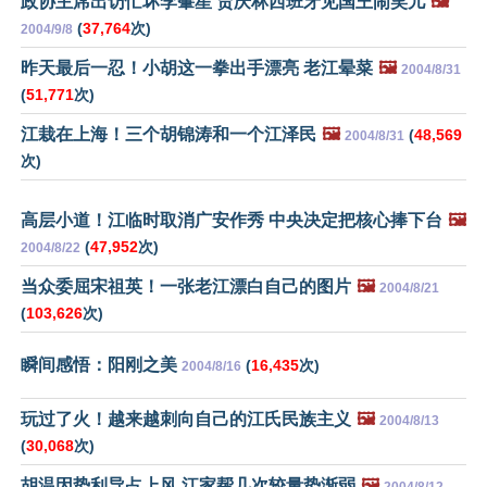
政协主席出访忙坏李肇星 贾庆林西班牙见国王闹笑儿
🖼️
(
37,764
次)
2004/9/8
昨天最后一忍！小胡这一拳出手漂亮 老江晕菜
🖼️
2004/8/31
(
51,771
次)
江栽在上海！三个胡锦涛和一个江泽民
🖼️
(
48,569
2004/8/31
次)
高层小道！江临时取消广安作秀 中央决定把核心捧下台
🖼️
(
47,952
次)
2004/8/22
当众委屈宋祖英！一张老江漂白自己的图片
🖼️
2004/8/21
(
103,626
次)
瞬间感悟：阳刚之美
(
16,435
次)
2004/8/16
玩过了火！越来越刺向自己的江氏民族主义
🖼️
2004/8/13
(
30,068
次)
胡温因势利导占上风 江家帮几次较量势渐弱
🖼️