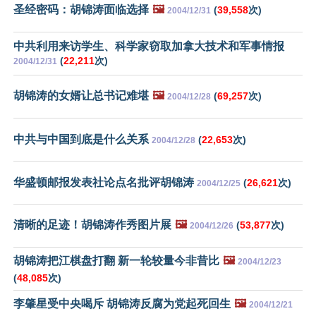
圣经密码：胡锦涛面临选择
🖼️
(
39,558
次)
2004/12/31
中共利用来访学生、科学家窃取加拿大技术和军事情报
(
22,211
次)
2004/12/31
胡锦涛的女婿让总书记难堪
🖼️
(
69,257
次)
2004/12/28
中共与中国到底是什么关系
(
22,653
次)
2004/12/28
华盛顿邮报发表社论点名批评胡锦涛
(
26,621
次)
2004/12/25
清晰的足迹！胡锦涛作秀图片展
🖼️
(
53,877
次)
2004/12/26
胡锦涛把江棋盘打翻 新一轮较量今非昔比
🖼️
2004/12/23
(
48,085
次)
李肇星受中央喝斥 胡锦涛反腐为党起死回生
🖼️
2004/12/21