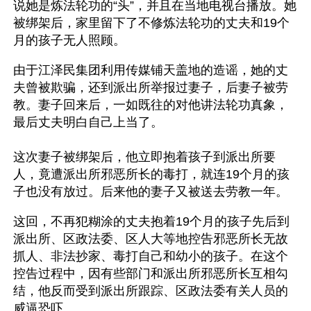
说她是炼法轮功的“头”，并且在当地电视台播放。她
被绑架后，家里留下了不修炼法轮功的丈夫和19个
月的孩子无人照顾。
由于江泽民集团利用传媒铺天盖地的造谣，她的丈
夫曾被欺骗，还到派出所举报过妻子，后妻子被劳
教。妻子回来后，一如既往的对他讲法轮功真象，
最后丈夫明白自己上当了。
这次妻子被绑架后，他立即抱着孩子到派出所要
人，竟遭派出所邪恶所长的毒打，就连19个月的孩
子也没有放过。后来他的妻子又被送去劳教一年。
这回，不再犯糊涂的丈夫抱着19个月的孩子先后到
派出所、区政法委、区人大等地控告邪恶所长无故
抓人、非法抄家、毒打自己和幼小的孩子。在这个
控告过程中，因有些部门和派出所邪恶所长互相勾
结，他反而受到派出所跟踪、区政法委有关人员的
威逼恐吓……