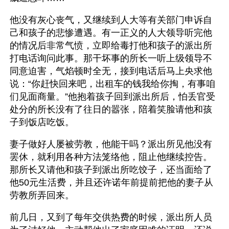
他没有灰心丧气，又继续到人大等有关部门申诉自
己和孩子的悲惨遭遇。有一正义的人大领导听完他
的情况后非常气愤，立即给毒打他和孩子的派出所
打电话询问此事。那干坏事的所长一听上级领导不
同意迫害，气焰顿时全无，接到电话后马上央求他
说：“你赶快回来吧，出租车的钱我给你掏，有事咱
们见面商量。”他抱着孩子回到派出所后，怕丢官受
处分的所长没有了往日的嚣张，陪着笑脸请他和孩
子到饭店吃饭。
妻子做好人屡被劳教，他能干吗？派出所见他没有
罢休，就利用各种方法笼络他，阻止他继续控告。
那所长又请他和孩子到派出所吃饺子，还当面给了
他50元生活费，并且还许诺年前提前把他的妻子从
劳教所弄回来。
前几日，又到了每年交供热费的时候，派出所人员