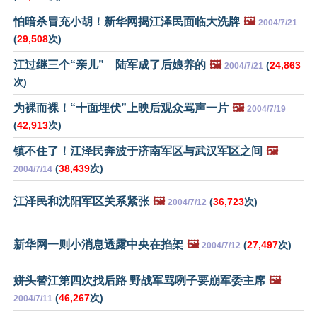
怕暗杀冒充小胡！新华网揭江泽民面临大洗牌
🖼️
2004/7/21
(
29,508
次)
江过继三个“亲儿” 陆军成了后娘养的
🖼️
(
24,863
2004/7/21
次)
为裸而裸！“十面埋伏”上映后观众骂声一片
🖼️
2004/7/19
(
42,913
次)
镇不住了！江泽民奔波于济南军区与武汉军区之间
🖼️
(
38,439
次)
2004/7/14
江泽民和沈阳军区关系紧张
🖼️
(
36,723
次)
2004/7/12
新华网一则小消息透露中央在掐架
🖼️
(
27,497
次)
2004/7/12
姘头替江第四次找后路 野战军骂咧子要崩军委主席
🖼️
(
46,267
次)
2004/7/11