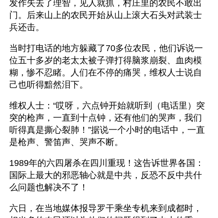
发作失去了理智，见人就抓，村庄里的农民不敢出
门。后来山上的农民开始从山上滚大石头对武装士
兵还击。
当时打电话的地方躲藏了70多位农民，他们诉说一
位五十多岁的老太太被子弹打得脑浆崩裂、血肉模
糊，惨不忍睹。人们在不停的痛哭，维权人士说自
己也听得黯然泪下。
维权人士：“哎呀，六点钟开始就听到（电话里）突
突的枪声，一直到十点钟，还有他们的哭声，我们
听得真是撕心裂肺！”据说一个小时的电话中，一直
是枪声、警笛声、哭声不断。
1989年的六四屠杀在四川重现！这告诉世界各国：
国际上最大的邪恶轴心就是中共，反恐不反中共什
么问题也解决不了！
六日，在当地媒体报导罗干乘坐专机来到成都时，