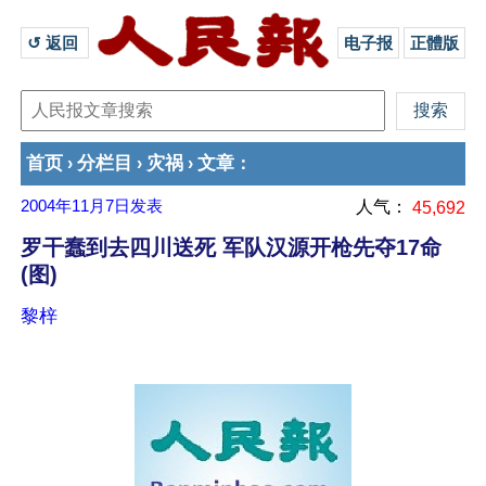
↺ 返回 
电子报
正體版
首页
分栏目
灾祸
文章
›
›
›
：
2004年11月7日
发表
人气：
45,692
罗干蠢到去四川送死 军队汉源开枪先夺17命
(图)
黎梓