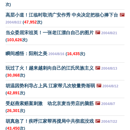
次)
高层小道！江临时取消广安作秀 中央决定把核心捧下台
🖼️
(
47,952
次)
2004/8/22
当众委屈宋祖英！一张老江漂白自己的图片
🖼️
2004/8/21
(
103,626
次)
瞬间感悟：阳刚之美
(
16,435
次)
2004/8/16
玩过了火！越来越刺向自己的江氏民族主义
🖼️
2004/8/13
(
30,068
次)
胡温因势利导占上风 江家帮几次较量势渐弱
🖼️
2004/8/12
(
42,891
次)
受赵燕索赔案刺激 动北京麦当劳店的脑筋
🖼️
2004/8/7
(
26,301
次)
胡真急了！疾呼江家帮再搅局中共彻底没戏
🖼️
2004/7/22
(
43,450
次)