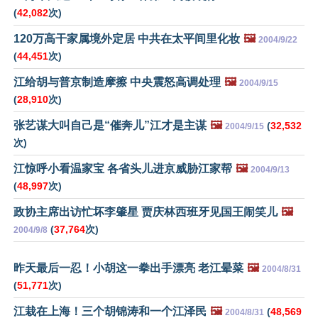
(
42,082
次)
120万高干家属境外定居 中共在太平间里化妆
🖼️
2004/9/22
(
44,451
次)
江给胡与普京制造摩擦 中央震怒高调处理
🖼️
2004/9/15
(
28,910
次)
张艺谋大叫自己是“催奔儿”江才是主谋
🖼️
(
32,532
2004/9/15
次)
江惊呼小看温家宝 各省头儿进京威胁江家帮
🖼️
2004/9/13
(
48,997
次)
政协主席出访忙坏李肇星 贾庆林西班牙见国王闹笑儿
🖼️
(
37,764
次)
2004/9/8
昨天最后一忍！小胡这一拳出手漂亮 老江晕菜
🖼️
2004/8/31
(
51,771
次)
江栽在上海！三个胡锦涛和一个江泽民
🖼️
(
48,569
2004/8/31