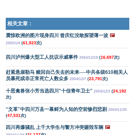
相关文章：
震惊欧洲的图片现身四川 曾庆红没敢探望薄一波
🖼️
(
61,923
次)
2005/1/4
四川泸州爆大型工人抗议示威事件
(
16,697
次)
2004/12/19
赶紧悬崖勒马 赎回自己失去的未来──中共各级610相关人
员暴死或非正常死亡人数众多
(
23,791
次)
2004/12/7
十恶禽兽张小芳当选四川“十佳青年卫士”
(
24,192
2004/12/3
次)
“文革”中四川万县一幕鲜为人知的空前惨烈悲剧
2004/11/30
(
47,531
次)
四川再爆骚乱 上千大学生与警方冲突砸毁车辆
🖼️
(
21,127
次)