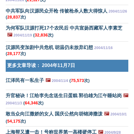
2004/11/28
中共军队向汉源民众开枪 传被枪杀人数大得惊人
2004/11/26
(
28,837
次)
为何军队汉源打死17个农民后 中共宣扬西藏军人李素芝
🖼️
(
32,836
次)
2004/11/19
汉源民变加剧中共危机 胡温仍未放弃幻想
2004/11/16
(
28,177
次)
更多文章导读：
2004年11月7日
江泽民有一私生子
🖼️
(
75,573
次)
2004/11/4
升官秘诀！江给李先念送生日蛋糕 郭伯雄为江午睡站岗
🖼️
(
64,346
次)
2004/11/3
敢当众向江撒娇的女人 国庆公然向胡锦涛撒泼
🖼️
2004/10/1
(
54,175
次)
上海帮又遭一击！号称世界第一高楼硬停工
🖼️
2004/9/28