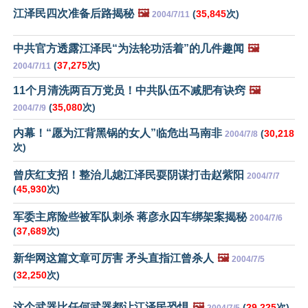
江泽民四次准备后路揭秘
🖼️
(
35,845
次)
2004/7/11
中共官方透露江泽民“为法轮功活着”的几件趣闻
🖼️
(
37,275
次)
2004/7/11
11个月清洗两百万党员！中共队伍不减肥有诀窍
🖼️
(
35,080
次)
2004/7/9
内幕！“愿为江背黑锅的女人”临危出马南非
(
30,218
2004/7/8
次)
曾庆红支招！整治儿媳江泽民耍阴谋打击赵紫阳
2004/7/7
(
45,930
次)
军委主席险些被军队刺杀 蒋彦永囚车绑架案揭秘
2004/7/6
(
37,689
次)
新华网这篇文章可厉害 矛头直指江曾杀人
🖼️
2004/7/5
(
32,250
次)
这个武器比任何武器都让江泽民恐惧
🖼️
(
29,225
次)
2004/7/5