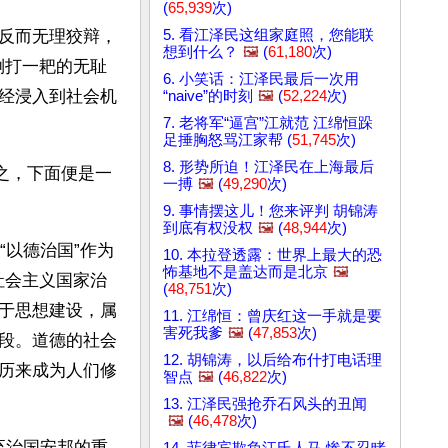
(
65,939
次)
5. 看江泽民这组家庭照，您能联
反而无理狡辩，
想到什么？
🖼️
(
61,180
次)
倒打一耙的无耻
6. 小笑话：江泽民最后一次用
经浸入到社会机
“naive”的时刻
🖼️
(
52,224
次)
7. 老将军“逼宫”江就范 江绵恒跺
足捶胸怒骂江家帮 (
51,745
次)
8. 形势所迫！江泽民在上海最后
之，下面便是一
一搏
🖼️
(
49,290
次)
9. 事情摆这儿！您来评判 胡锦涛
到底有权没权
🖼️
(
48,944
次)
“以德治国”作为
10. 本拉登透露：世界上最大的恐
怖基地不是盖达而是北京
🖼️
社会主义国家治
(
48,751
次)
于思想建设，属
11. 江绵恒：曾庆红这一手就是要
害死我爹
🖼️
(
47,853
次)
段。道德的社会
12. 胡锦涛，以后给布什打电话理
历来成为人们修
智点
🖼️
(
46,822
次)
13. 江泽民强抢乔石风头的丑闻
🖼️
(
46,478
次)
乃至治国安邦的重
14. 菲律宾欺负江氏人马 惨不忍睹