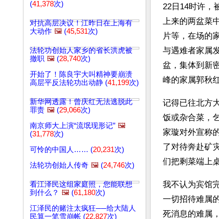
(
41,378
次)
22日14时许
上来的两盆菜
对抗高层决议！江昨日在上海有
大动作
🖼️
(
45,531
次)
片等，在场的
与遇难者家属发
法轮功创始人家乡的省长洪虎被
撤职
🖼️
(
28,740
次)
盆，集体到新
开始了！陈良宇大叫精神要崩溃
峰的家属郭秋
高层平反法轮功出动静 (
41,199
次)
新华网透露！曾庆红无法逃脱此
记得已往北方
罪责
🖼️
(
29,066
次)
饭或杂合菜，
南京师大上演“流氓现形记”
🖼️
家璇对外宣称的
(
31,778
次)
了对待奔赴矿
可怜的中国人…… (
20,231
次)
们把剩菜端上
法轮功创始人传奇
🖼️
(
24,746
次)
我不认为宾馆
看江泽民这组家庭照，您能联想
到什么？
🖼️
(
61,180
次)
一切招待难属
江泽民的赌注太疯狂──给大陆人
死消息的难属
民算一笔雪崩帐 (
22,827
次)