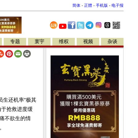
简体
-
正體
-
手机版
-
电子报
专题
寰宇
维权
视频
杂谈
员生还机率“极其
由于抢救进度缓
痛不欲生的情
。