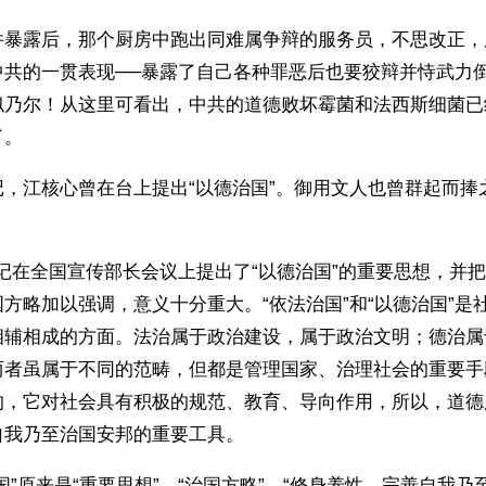
件暴露后，那个厨房中跑出同难属争辩的服务员，不思改正，
中共的一贯表现──暴露了自己各种罪恶后也要狡辩并恃武力
似乃尔！从这里可看出，中共的道德败坏霉菌和法西斯细菌已
了。
记，江核心曾在台上提出“以德治国”。御用文人也曾群起而捧
记在全国宣传部长会议上提出了“以德治国”的重要思想，并把
方略加以强调，意义十分重大。“依法治国”和“以德治国”是
相辅相成的方面。法治属于政治建设，属于政治文明；德治属
两者虽属于不同的范畴，但都是管理国家、治理社会的重要手
的，它对社会具有积极的规范、教育、导向作用，所以，道德
自我乃至治国安邦的重要工具。
国”原来是“重要思想”、“治国方略”、“修身养性，完善自我