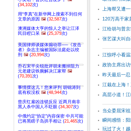
(
34,102
次)
上海帮又遭一
用“李真”在新华网上搜索不到任何
120万高干
文章的原因
🖼️
(
32,587
次)
澳洲媒体大亨的惊人之举让江泽
江给胡与普京
民目瞪口呆
🖼️
(
25,379
次)
张艺谋大叫自
美国律师谈媒体煽动罪──《攻击
者》杂志主编被国际法庭处以绞
刑
🖼️
(
20,994
次)
江惊呼小看温
政协主席出访
乔石宋平尖锐批评胡未搬掉阻力
元老建议铁腕解决江家帮
🖼️
昨天最后一忍
(
70,391
次)
江栽在上海！
事情摆这儿！您来评判 胡锦涛到
底有权没权
🖼️
(
48,944
次)
高层小道！江
曾庆红雇凶连锁反应 近两月南非
黑人杀中国人不眨眼 (
34,307
次)
当众委屈宋祖
中俄约定“协定”内容保密 中共可能
瞬间感悟：
已将黑瞎子岛拱手相让 (
21,465
次)
玩过了火！越