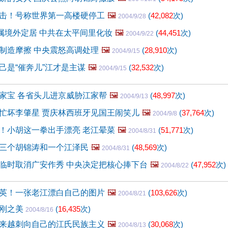
击！号称世界第一高楼硬停工
🖼️
(
42,082
次)
2004/9/28
家属境外定居 中共在太平间里化妆
🖼️
(
44,451
次)
2004/9/22
制造摩擦 中央震怒高调处理
🖼️
(
28,910
次)
2004/9/15
己是“催奔儿”江才是主谋
🖼️
(
32,532
次)
2004/9/15
家宝 各省头儿进京威胁江家帮
🖼️
(
48,997
次)
2004/9/13
忙坏李肇星 贾庆林西班牙见国王闹笑儿
🖼️
(
37,764
次)
2004/9/8
！小胡这一拳出手漂亮 老江晕菜
🖼️
(
51,771
次)
2004/8/31
三个胡锦涛和一个江泽民
🖼️
(
48,569
次)
2004/8/31
临时取消广安作秀 中央决定把核心捧下台
🖼️
(
47,952
次)
2004/8/22
英！一张老江漂白自己的图片
🖼️
(
103,626
次)
2004/8/21
阳刚之美
(
16,435
次)
2004/8/16
来越刺向自己的江氏民族主义
🖼️
(
30,068
次)
2004/8/13