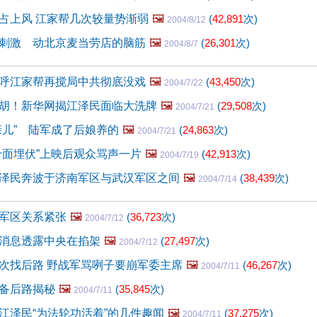
占上风 江家帮几次较量势渐弱
🖼️
(
42,891
次)
2004/8/12
刺激 动北京麦当劳店的脑筋
🖼️
(
26,301
次)
2004/8/7
呼江家帮再搅局中共彻底没戏
🖼️
(
43,450
次)
2004/7/22
胡！新华网揭江泽民面临大洗牌
🖼️
(
29,508
次)
2004/7/21
亲儿” 陆军成了后娘养的
🖼️
(
24,863
次)
2004/7/21
十面埋伏”上映后观众骂声一片
🖼️
(
42,913
次)
2004/7/19
泽民奔波于济南军区与武汉军区之间
🖼️
(
38,439
次)
2004/7/14
军区关系紧张
🖼️
(
36,723
次)
2004/7/12
消息透露中央在掐架
🖼️
(
27,497
次)
2004/7/12
次找后路 野战军骂咧子要崩军委主席
🖼️
(
46,267
次)
2004/7/11
备后路揭秘
🖼️
(
35,845
次)
2004/7/11
江泽民“为法轮功活着”的几件趣闻
🖼️
(
37,275
次)
2004/7/11