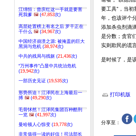
要工具”，当初
江绵恒：曾庆红这一手就是要害
死我爹
🖼️
(
47,853
次)
年，也该评个
高层处置榜上有名之后 罗干正在
添加杀虫剂滴
干什么
🖼️
(
34,967
次)
是分数；贪官
中国经济崩溃之源: 被掩盖的巨大
实则欺民的谎
黑洞与危机 (
38,974
次)
中共的残局与残躯 (
21,436
次)
是时候了，是
“万州事件”凸显中共统治危机
(
19,942
次)
一部历史见证 (
19,535
次)
文章网址: http://w
形势所迫！江泽民在上海最后一
打印机版
搏
🖼️
(
49,290
次)
毛骨怵然！江泽民集团百种酷刑
一览
🖼️
(
41,997
次)
分享至：
曼哈顿人心惊变 (
19,778
次)
非常值得一读的好信！司法部长