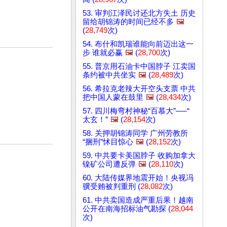
53. 审判江泽民讨还北方失土 历史
留给胡锦涛的时间已经不多
🖼️
(
28,749
次)
54. 布什和凯瑞谁能向前迈出这一
步 谁就必赢
🖼️
(
28,700
次)
55. 普京用石油卡中国脖子 江卖国
条约被中共坐实
🖼️
(
28,489
次)
56. 希拉克老辣大开空头支票 中共
把中国人蒙在鼓里
🖼️
(
28,434
次)
57. 四川梅弯村神秘“百慕大”──“
太玄！”
🖼️
(
28,154
次)
58. 关押胡锦涛同学 广州劳教所
“捆刑”怵目惊心
🖼️
(
28,152
次)
59. 中共要卡美国脖子 收购加拿大
镍矿公司遭反弹
🖼️
(
28,110
次)
60. 大陆传媒界地震开始！央视冯
骥受贿被判重刑 (
28,082
次)
61. 中共卖国造成严重后果！越南
公开在南海招标油气勘探 (
28,044
次)