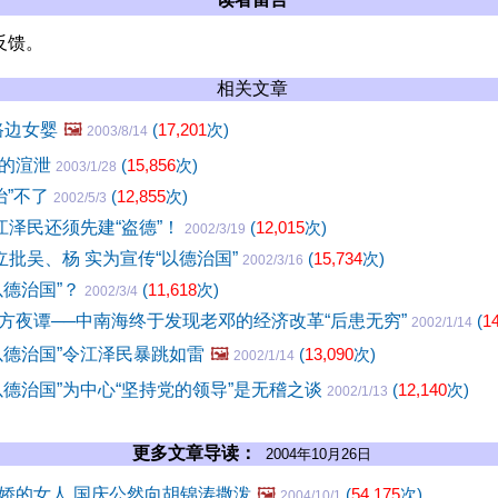
反馈。
相关文章
路边女婴
🖼️
(
17,201
次)
2003/8/14
然的渲泄
(
15,856
次)
2003/1/28
治”不了
(
12,855
次)
2002/5/3
江泽民还须先建“盗德”！
(
12,015
次)
2002/3/19
立批吴、杨 实为宣传“以德治国”
(
15,734
次)
2002/3/16
以德治国”？
(
11,618
次)
2002/3/4
方夜谭──中南海终于发现老邓的经济改革“后患无穷”
(
1
2002/1/14
以德治国”令江泽民暴跳如雷
🖼️
(
13,090
次)
2002/1/14
以德治国”为中心“坚持党的领导”是无稽之谈
(
12,140
次)
2002/1/13
更多文章导读：
2004年10月26日
娇的女人 国庆公然向胡锦涛撒泼
🖼️
(
54,175
次)
2004/10/1