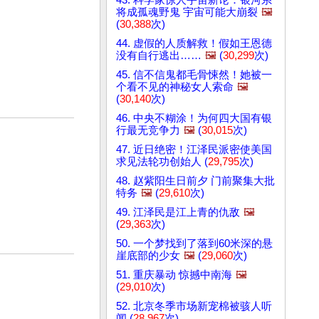
将成孤魂野鬼 宇宙可能大崩裂
🖼️
(
30,388
次)
44. 虚假的人质解救！假如王恩德
没有自行逃出……
🖼️
(
30,299
次)
45. 信不信鬼都毛骨悚然！她被一
个看不见的神秘女人索命
🖼️
(
30,140
次)
46. 中央不糊涂！为何四大国有银
行最无竞争力
🖼️
(
30,015
次)
47. 近日绝密！江泽民派密使美国
求见法轮功创始人 (
29,795
次)
48. 赵紫阳生日前夕 门前聚集大批
特务
🖼️
(
29,610
次)
49. 江泽民是江上青的仇敌
🖼️
(
29,363
次)
50. 一个梦找到了落到60米深的悬
崖底部的少女
🖼️
(
29,060
次)
51. 重庆暴动 惊撼中南海
🖼️
(
29,010
次)
52. 北京冬季市场新宠棉被骇人听
闻 (
28,967
次)