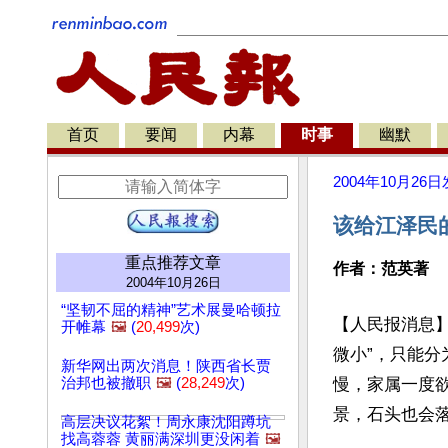
首页
要闻
内幕
时事
幽默
2004年10月26日
该给江泽民
重点推荐文章
作者：范英著
2004年10月26日
“坚韧不屈的精神”艺术展曼哈顿拉
【人民报消息】
开帷幕
🖼️
(
20,499
次)
微小”，只能
新华网出两次消息！陕西省长贾
治邦也被撤职
🖼️
(
28,249
次)
慢，家属一度
景，石头也会
高层决议花絮！周永康沈阳蹲坑
找高蓉蓉 黄丽满深圳更没闲着
🖼️