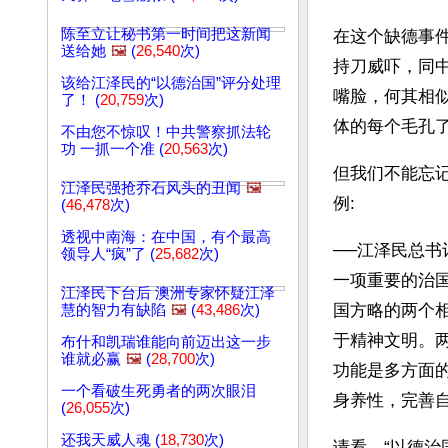
陈至立让秘书第一时间把这新闻
在这个缺德事
送给她
🖼️
(
26,540
次)
持刀威吓，同
该给江泽民的“以德治国”评分处理
嘴脸，何其相
了！ (
20,759
次)
体的每个毛孔
不由您不惊叹！中共警察抓法轮
功 一抓一个准 (
20,563
次)
但我们不能忘
江泽民强抢乔石风头的丑闻
🖼️
例:
(
46,478
次)
透视中南海：在中国，有个最高
──江泽民总书
领导人“疯”了 (
25,682
次)
一项重要的治国
江泽民下台后 澳洲专家怀疑江泽
国方略的两个
慧的智力有缺陷
🖼️
(
43,486
次)
于精神文明。
布什和凯瑞谁能向前迈出这一步
谁就必赢
🖼️
(
28,700
次)
功能是多方面
一个看破生死勇者的两次眼泪
身养性，完善
(
26,055
次)
还我天威人魂 (
18,730
次)
请看，“以德治