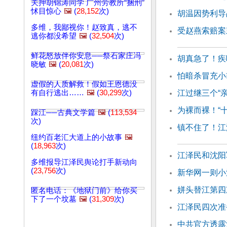
关押胡锦涛同学 广州劳教所“捆刑”
怵目惊心
🖼️
(
28,152
次)
胡温因势利导
多维，我鄙视你！赵致真，逃不
受赵燕索赔案
逃你都没希望
🖼️
(
32,504
次)
鲜花怒放伴你安息──祭石家庄冯
胡真急了！疾
晓敏
🖼️
(
20,081
次)
怕暗杀冒充小
虚假的人质解救！假如王恩德没
有自行逃出……
🖼️
(
30,299
次)
江过继三个“
为裸而裸！“
踩江──古典文学篇
🖼️
(
113,534
次)
镇不住了！江
纽约百老汇大道上的小故事
🖼️
(
18,963
次)
江泽民和沈阳
多维报导江泽民舆论打手新动向
(
23,756
次)
新华网一则小
姘头替江第四
匿名电话：《地狱门前》给你买
下了一个坟墓
🖼️
(
31,309
次)
江泽民四次准
中共官方透露