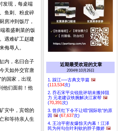
餐时发现，每桌端
、鱼刺、粉皮碎
厨房冲到饭厅，
属端着盛剩菜的饭
。遇难矿工赵建
来侮辱人。
缸内，名曰合子
近期最受欢迎的文章
今天如外交官唐
2004年10月26日
”的国家，出现
1. 踩江──古典文学篇
🖼️
(
113,534
次)
到他们面前！他
2. 乔石宋平尖锐批评胡未搬掉阻
力 元老建议铁腕解决江家帮
🖼️
(
70,391
次)
矿灾中，宾馆的
3. 曾庆红下令不让唱“国际歌”的原
因
🖼️
(
67,637
次)
亡和等待亲人生
4. 王冶平密友爆惊天内幕！江泽
民为何勾住叶利钦的脖子撒娇
🖼️