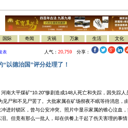
国际
奇闻
灾祸
万象
生活
文化
人气：
20,759
分享：
发表
的“以德治国”评分处理了！
河南大平煤矿“10.20”惨剧造成148人死亡和失踪，因失踪人
分为见尸和不见尸罢了。大批家属在矿场彻夜不眠等待消息，
欲冲进封锁区，曾与公安冲突。照片中显示家属的锥心泣血，
落泪。但竟有那么一批人，却在供餐上干起了伤天害理的事情