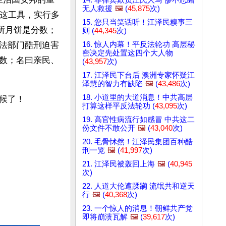
无人救援
🖼️
(
45,875
次)
、这工具，实行多
15. 您只当笑话听！江泽民糗事三
所月饼是分数；
则 (
44,345
次)
16. 惊人内幕！平反法轮功 高层秘
法部门酷刑迫害
密决定先处置这四个大人物
数；名曰亲民、
(
43,957
次)
17. 江泽民下台后 澳洲专家怀疑江
泽慧的智力有缺陷
🖼️
(
43,486
次)
18. 小道里的大道消息！中共高层
候了！
打算这样平反法轮功 (
43,095
次)
19. 高官性病流行如感冒 中共这二
份文件不敢公开
🖼️
(
43,040
次)
20. 毛骨怵然！江泽民集团百种酷
刑一览
🖼️
(
41,997
次)
21. 江泽民被轰回上海
🖼️
(
40,945
次)
22. 人道大伦遭蹂躏 流氓共和逆天
行
🖼️
(
40,368
次)
23. 一个惊人的消息！朝鲜共产党
即将崩溃瓦解
🖼️
(
39,617
次)