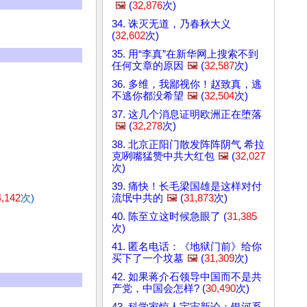
🖼️
(
32,876
次)
34. 诛灭无道，乃春秋大义
(
32,602
次)
35. 用“李真”在新华网上搜索不到
任何文章的原因
🖼️
(
32,587
次)
36. 多维，我鄙视你！赵致真，逃
不逃你都没希望
🖼️
(
32,504
次)
37. 这几个消息证明欧洲正在堕落
🖼️
(
32,278
次)
38. 北京正阳门散发阵阵阴气 希拉
克咧嘴猛赞中共大红包
🖼️
(
32,027
次)
39. 痛快！长毛梁国雄是这样对付
4,142
次)
流氓中共的
🖼️
(
31,873
次)
40. 陈至立这时候急眼了 (
31,385
次)
41. 匿名电话：《地狱门前》给你
买下了一个坟墓
🖼️
(
31,309
次)
42. 如果蒋介石领导中国而不是共
产党，中国会怎样? (
30,490
次)
43. 科学家惊人宇宙新论：银河系