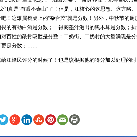
我们真是“有眼不泰山”了！但是，江核心的这思想、这方略
分吧！这难属餐桌上的“杂合菜”就是分数！另外，中秋节的厕
滴畏的有劲白酒是分数；一得阁墨汁泡出的黑木耳是分数；执
们对百姓的敲骨吸髓是分数；二奶街、二奶村的大量涌现是分
言更是分数；……
该给江泽民评分的时候了！也是该根据他的得分加以处理的时
ww.renminbao.com/rmb/articles/2004/10/26/32970.html