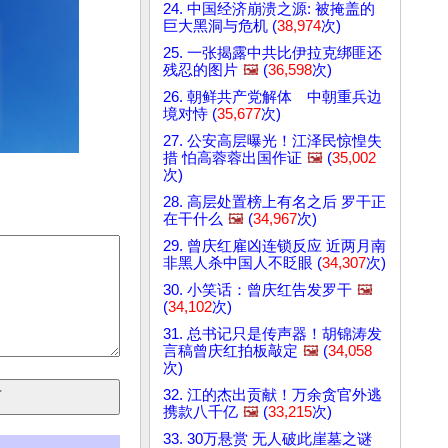
24. 中国经济崩溃之源: 被掩盖的
巨大黑洞与危机 (
38,974
次)
25. 一张揭露中共比伊拉克绑匪还
残忍的图片
🖼️
(
36,598
次)
26. 朝鲜共产党解体 中朝重兵边
境对恃 (
35,677
次)
27. 公安高层曝光！江泽民惊惶失
措 怕高蓉蓉出国作证
🖼️
(
35,002
次)
28. 高层处置榜上有名之后 罗干正
在干什么
🖼️
(
34,967
次)
29. 曾庆红雇凶连锁反应 近两月南
非黑人杀中国人不眨眼 (
34,307
次)
30. 小笑话：曾庆红告发罗干
🖼️
(
34,102
次)
31. 总书记只是传声器！胡锦涛发
言稿曾庆红拍板敲定
🖼️
(
34,058
次)
32. 江的杰出贡献！万余贪官外逃
携款八千亿
🖼️
(
33,215
次)
33. 30万悬赏 无人破此崖墓之谜