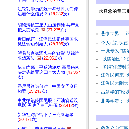
法轮功学员的这一举动向人们传
欢迎您的留言
达着什么信息？ (
19,232
次)
胡锦涛被三座大山压糊涂 共产党
把人变成鬼
🖼️
(
27,235
次)
悲惨世界──
近日绝密！江泽民派密使美国求
令人毛骨悚
见法轮功创始人 (
29,795
次)
一党专政 “德
望着普京潇洒离去的背影 胡锦涛
怅然若失
🖼️
(
22,961
次)
“以德治国”？
“多维”佯装独
惊人内幕！平反法轮功 高层秘密
决定先处置这四个大人物 (
43,957
江泽民何来“
次)
江泽民大闹天
悉尼晨锋为何对一中国女子刮目
相看 (
19,243
次)
吕新华的“论
中共拍熟俄国屁股！石油管道没
北美学者：“
见影 黑瞎子岛已姓俄 (
22,412
次)
新华社访台留下了三点备忘录
(
20,471
次)
敢当众向江撒
小笑话：曾庆红告发罗干
🖼️