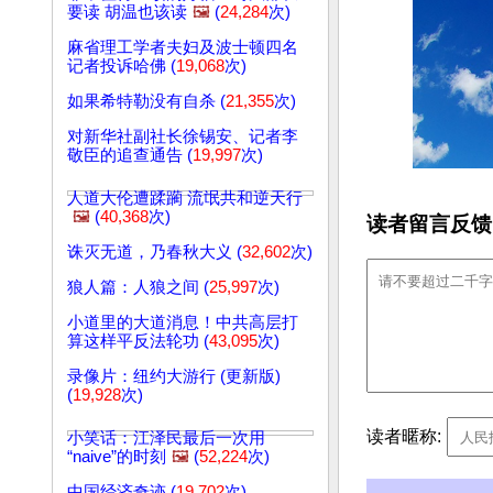
要读 胡温也该读
🖼️
(
24,284
次)
麻省理工学者夫妇及波士顿四名
记者投诉哈佛 (
19,068
次)
如果希特勒没有自杀 (
21,355
次)
对新华社副社长徐锡安、记者李
敬臣的追查通告 (
19,997
次)
人道大伦遭蹂躏 流氓共和逆天行
🖼️
(
40,368
次)
读者留言反馈
诛灭无道，乃春秋大义 (
32,602
次)
狼人篇：人狼之间 (
25,997
次)
小道里的大道消息！中共高层打
算这样平反法轮功 (
43,095
次)
录像片：纽约大游行 (更新版)
(
19,928
次)
读者暱称:
小笑话：江泽民最后一次用
“naive”的时刻
🖼️
(
52,224
次)
中国经济奇迹 (
19,702
次)