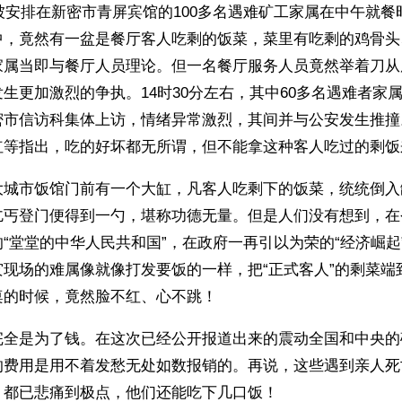
，被安排在新密市青屏宾馆的100多名遇难矿工家属在中午就
中，竟然有一盆是餐厅客人吃剩的饭菜，菜里有吃剩的鸡骨头
家属当即与餐厅人员理论。但一名餐厅服务人员竟然举着刀从
生更加激烈的争执。14时30分左右，其中60多名遇难者家
密市信访科集体上访，情绪异常激烈，其间并与公安发生推撞
红等指出，吃的好坏都无所谓，但不能拿这种客人吃过的剩饭
大城市饭馆门前有一个大缸，凡客人吃剩下的饭菜，统统倒入
乞丐登门便得到一勺，堪称功德无量。但是人们没有想到，在
“堂堂的中华人民共和国”，在政府一再引以为荣的“经济崛起
灾现场的难属像就像打发要饭的一样，把“正式客人”的剩菜端
桌的时候，竟然脸不红、心不跳！
完全是为了钱。在这次已经公开报道出来的震动全国和中央的
的费用是用不着发愁无处如数报销的。再说，这些遇到亲人死
，都已悲痛到极点，他们还能吃下几口饭！