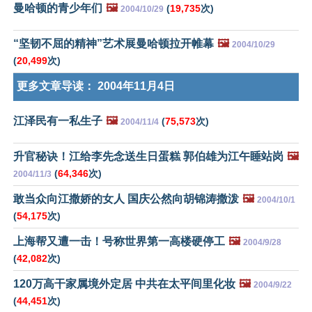
曼哈顿的青少年们
🖼️
(
19,735
次)
2004/10/29
“坚韧不屈的精神”艺术展曼哈顿拉开帷幕
🖼️
2004/10/29
(
20,499
次)
更多文章导读：
2004年11月4日
江泽民有一私生子
🖼️
(
75,573
次)
2004/11/4
升官秘诀！江给李先念送生日蛋糕 郭伯雄为江午睡站岗
🖼️
(
64,346
次)
2004/11/3
敢当众向江撒娇的女人 国庆公然向胡锦涛撒泼
🖼️
2004/10/1
(
54,175
次)
上海帮又遭一击！号称世界第一高楼硬停工
🖼️
2004/9/28
(
42,082
次)
120万高干家属境外定居 中共在太平间里化妆
🖼️
2004/9/22
(
44,451
次)