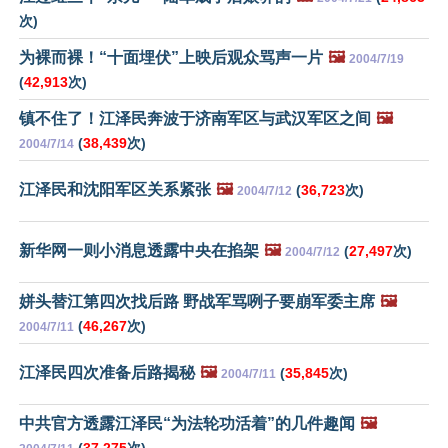
次)
为裸而裸！“十面埋伏”上映后观众骂声一片
🖼️
2004/7/19
(
42,913
次)
镇不住了！江泽民奔波于济南军区与武汉军区之间
🖼️
(
38,439
次)
2004/7/14
江泽民和沈阳军区关系紧张
🖼️
(
36,723
次)
2004/7/12
新华网一则小消息透露中央在掐架
🖼️
(
27,497
次)
2004/7/12
姘头替江第四次找后路 野战军骂咧子要崩军委主席
🖼️
(
46,267
次)
2004/7/11
江泽民四次准备后路揭秘
🖼️
(
35,845
次)
2004/7/11
中共官方透露江泽民“为法轮功活着”的几件趣闻
🖼️