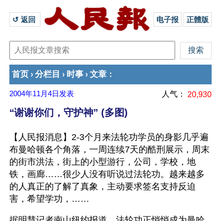
↺ 返回 
电子报
正體版
首页
分栏目
时事
文章
›
›
›
：
2004年11月4日
发表
人气：
20,930
“谢谢你们，守护神” (多图)
【人民报消息】2-3个月来法轮功学员的身影几乎遍
布曼哈顿各个角落，一周连续7天的酷刑展示，周末
的街市洪法，街上的小型游行，公司，学校，地
铁，画廊……很少人没有听说过法轮功。越来越多
的人真正的了解了真象，主动要求签名支持反迫
害，希望学功，……
据明慧记者南山纽约报道，法轮功正悄悄成为曼哈