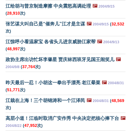
江给胡与普京制造摩擦 中央震怒高调处理
🖼️
2004/9/15
(
28,910
次)
张艺谋大叫自己是“催奔儿”江才是主谋
🖼️
(
32,532
2004/9/15
次)
江惊呼小看温家宝 各省头儿进京威胁江家帮
🖼️
2004/9/13
(
48,997
次)
政协主席出访忙坏李肇星 贾庆林西班牙见国王闹笑儿
🖼️
(
37,764
次)
2004/9/8
昨天最后一忍！小胡这一拳出手漂亮 老江晕菜
🖼️
2004/8/31
(
51,771
次)
江栽在上海！三个胡锦涛和一个江泽民
🖼️
(
48,569
2004/8/31
次)
高层小道！江临时取消广安作秀 中央决定把核心捧下台
🖼️
(
47,952
次)
2004/8/22