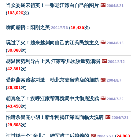
当众委屈宋祖英！一张老江漂白自己的图片
🖼️
2004/8/21
(
103,626
次)
瞬间感悟：阳刚之美
(
16,435
次)
2004/8/16
玩过了火！越来越刺向自己的江氏民族主义
🖼️
2004/8/13
(
30,068
次)
胡温因势利导占上风 江家帮几次较量势渐弱
🖼️
2004/8/12
(
42,891
次)
受赵燕索赔案刺激 动北京麦当劳店的脑筋
🖼️
2004/8/7
(
26,301
次)
胡真急了！疾呼江家帮再搅局中共彻底没戏
🖼️
2004/7/22
(
43,450
次)
怕暗杀冒充小胡！新华网揭江泽民面临大洗牌
🖼️
2004/7/21
(
29,508
次)
江过继三个“亲儿” 陆军成了后娘养的
🖼️
(
24,863
2004/7/21