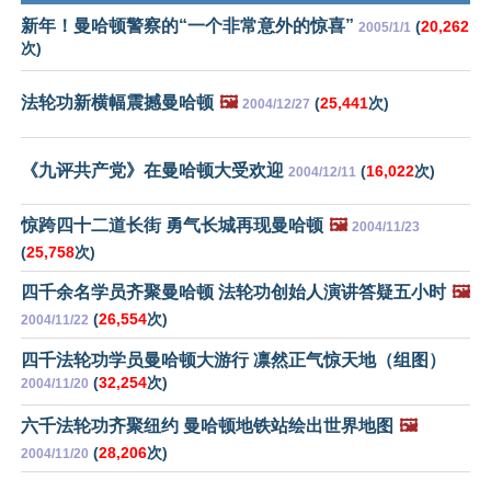
新年！曼哈顿警察的“一个非常意外的惊喜”
(
20,262
2005/1/1
次)
法轮功新横幅震撼曼哈顿
🖼️
(
25,441
次)
2004/12/27
《九评共产党》在曼哈顿大受欢迎
(
16,022
次)
2004/12/11
惊跨四十二道长街 勇气长城再现曼哈顿
🖼️
2004/11/23
(
25,758
次)
四千余名学员齐聚曼哈顿 法轮功创始人演讲答疑五小时
🖼️
(
26,554
次)
2004/11/22
四千法轮功学员曼哈顿大游行 凛然正气惊天地（组图）
(
32,254
次)
2004/11/20
六千法轮功齐聚纽约 曼哈顿地铁站绘出世界地图
🖼️
(
28,206
次)
2004/11/20