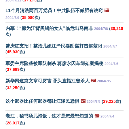
(
37,275
次)
2004/7/11
11个月清洗两百万党员！中共队伍不减肥有诀窍
🖼️
(
35,080
次)
2004/7/9
内幕！“愿为江背黑锅的女人”临危出马南非
(
30,218
2004/7/8
次)
曾庆红支招！整治儿媳江泽民耍阴谋打击赵紫阳
2004/7/7
(
45,930
次)
军委主席险些被军队刺杀 蒋彦永囚车绑架案揭秘
2004/7/6
(
37,689
次)
新华网这篇文章可厉害 矛头直指江曾杀人
🖼️
2004/7/5
(
32,250
次)
这个武器比任何武器都让江泽民恐惧
🖼️
(
29,225
次)
2004/7/5
老江，秘书汤儿泡饭，这才是您最想知道的
🖼️
2004/7/4
(
28,017
次)