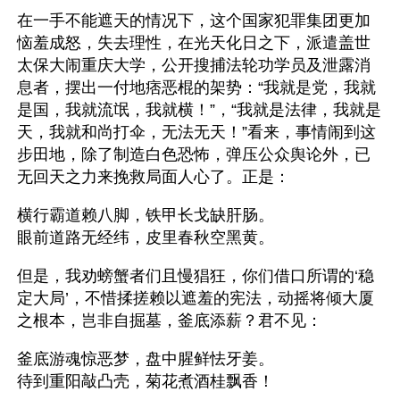
在一手不能遮天的情况下，这个国家犯罪集团更加
恼羞成怒，失去理性，在光天化日之下，派遣盖世
太保大闹重庆大学，公开搜捕法轮功学员及泄露消
息者，摆出一付地痞恶棍的架势：“我就是党，我就
是国，我就流氓，我就横！”，“我就是法律，我就是
天，我就和尚打伞，无法无天！”看来，事情闹到这
步田地，除了制造白色恐怖，弹压公众舆论外，已
无回天之力来挽救局面人心了。正是：
横行霸道赖八脚，铁甲长戈缺肝肠。
眼前道路无经纬，皮里春秋空黑黄。
但是，我劝螃蟹者们且慢猖狂，你们借口所谓的‘稳
定大局’，不惜揉搓赖以遮羞的宪法，动摇将倾大厦
之根本，岂非自掘墓，釜底添薪？君不见：
釜底游魂惊恶梦，盘中腥鲜怯牙姜。
待到重阳敲凸壳，菊花煮酒桂飘香！