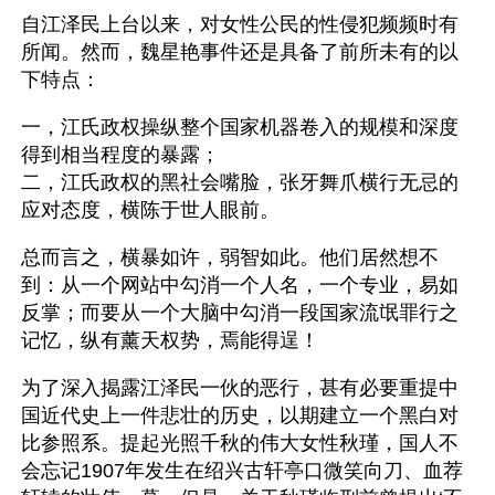
自江泽民上台以来，对女性公民的性侵犯频频时有
所闻。然而，魏星艳事件还是具备了前所未有的以
下特点：
一，江氏政权操纵整个国家机器卷入的规模和深度
得到相当程度的暴露；
二，江氏政权的黑社会嘴脸，张牙舞爪横行无忌的
应对态度，横陈于世人眼前。
总而言之，横暴如许，弱智如此。他们居然想不
到：从一个网站中勾消一个人名，一个专业，易如
反掌；而要从一个大脑中勾消一段国家流氓罪行之
记忆，纵有薰天权势，焉能得逞！
为了深入揭露江泽民一伙的恶行，甚有必要重提中
国近代史上一件悲壮的历史，以期建立一个黑白对
比参照系。提起光照千秋的伟大女性秋瑾，国人不
会忘记1907年发生在绍兴古轩亭口微笑向刀、血荐