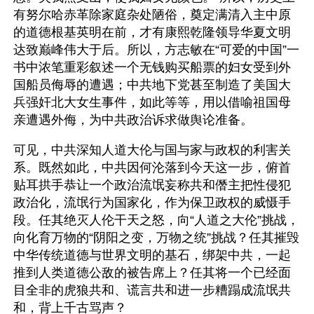
有努尔哈赤革除家庭杂处陋俗，奠定满清入主中原
的道德根基英明在前，才有康熙乾隆领导华夏文明
达致巅峰伟大于后。所以，方志敏在“可爱的中国”一
书中浓笔重彩叙述一个无钱购买船票的妇女受到外
国船员侮辱的遭遇；中共地下党甚至制造了美国大
兵强奸北大女生事件，如此等等，用以借喻祖国母
亲遭遇外侮，为中共政治诉求做舆论准备。
可见，中共深知人道大伦与国与家与政权的利害关
系。既然如此，中共因何沦落到今天这一步，俯首
贴耳拱手恭让一个政治流氓妄称共和僭主把性侵犯
政治化，流氓行为国家化，作为保卫政权的威慑手
段。任其绝灭人伦干天之怒，向“人道之大伦”挑战，
向化育万物的“阴阳之变，万物之统”挑战？任其摧毁
中华传统道德与世界文明的基石，绑架中共，一起
推到人类道德公敌的被告席上？任其将一个已经面
目全非的虎狼共和、谎言共和进一步糟蹋成流氓共
和，背上千古骂声？