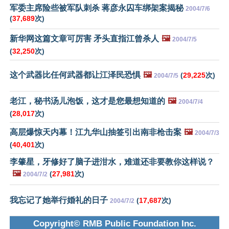
军委主席险些被军队刺杀 蒋彦永囚车绑架案揭秘
2004/7/6
(
37,689
次)
新华网这篇文章可厉害 矛头直指江曾杀人
🖼️
2004/7/5
(
32,250
次)
这个武器比任何武器都让江泽民恐惧
🖼️
(
29,225
次)
2004/7/5
老江，秘书汤儿泡饭，这才是您最想知道的
🖼️
2004/7/4
(
28,017
次)
高层爆惊天内幕！江九华山抽签引出南非枪击案
🖼️
2004/7/3
(
40,401
次)
李肇星，牙修好了脑子进泔水，难道还非要教你这样说？
🖼️
(
27,981
次)
2004/7/2
我忘记了她举行婚礼的日子
(
17,687
次)
2004/7/2
Copyright© RMB Public Foundation Inc.