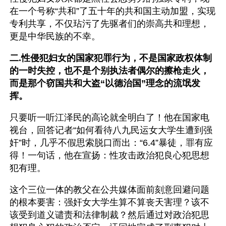
在一个号称“共和”了五十年的共和国主动加盟，实现
专利共享，不仅玷污了先驱者们的崇高共和理想，
更是中华民族的不幸。
二.性侵犯妇女的国家犯罪行为，不是国家政权体制
的一时失控，也不是个别执法者偶尔的擦枪走火，
而是那个窃国共和大盗“以德治国”理念的流氓发
挥。
只要听一听江泽民的高论就全明白了！他在国家电
视台，回答记者“如何看待八九民运女大学生遭到强
奸”时，几乎不假思索脱口而出：“6.4”暴徒，罪有应
得！一句话，他在宣扬：性攻击政治犯良心犯思想
犯有理。
这个三位一体的教父在公共媒体面前刻意回避问题
的根本要害：强奸女大学生算不算丧天害理？该不
该受到道义谴责和法律制裁？然后通过对政治犯思