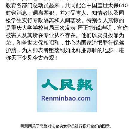
教育各部门总动员起来，共同配合中国盖世太保610
封锁消息，调离案犯，并对受害人、知情者以及同
楼学生实行专政隔离和人间蒸发。特别令人震惊的
是重庆大学学校当局三次发表“严正”撒谎声明，宣称
被害人及其所在专业从不存在。他们以卖身投靠为
荣，和盖世太保相唱和，甘心为国家流氓罪行保驾
护航，为人师表者堕落到如此鲜廉寡耻的地步，堪
称天下少见今古奇观！
明慧网关于恶警对法轮功女学员进行强奸轮奸的图示。