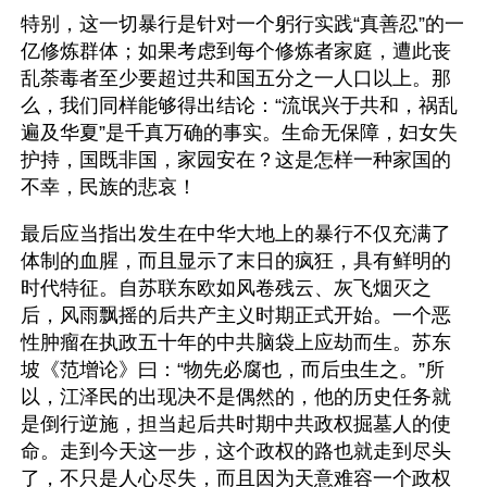
特别，这一切暴行是针对一个躬行实践“真善忍”的一
亿修炼群体；如果考虑到每个修炼者家庭，遭此丧
乱荼毒者至少要超过共和国五分之一人口以上。那
么，我们同样能够得出结论：“流氓兴于共和，祸乱
遍及华夏”是千真万确的事实。生命无保障，妇女失
护持，国既非国，家园安在？这是怎样一种家国的
不幸，民族的悲哀！
最后应当指出发生在中华大地上的暴行不仅充满了
体制的血腥，而且显示了末日的疯狂，具有鲜明的
时代特征。自苏联东欧如风卷残云、灰飞烟灭之
后，风雨飘摇的后共产主义时期正式开始。一个恶
性肿瘤在执政五十年的中共脑袋上应劫而生。苏东
坡《范增论》曰：“物先必腐也，而后虫生之。”所
以，江泽民的出现决不是偶然的，他的历史任务就
是倒行逆施，担当起后共时期中共政权掘墓人的使
命。走到今天这一步，这个政权的路也就走到尽头
了，不只是人心尽失，而且因为天意难容一个政权