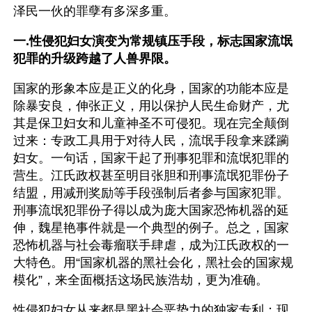
泽民一伙的罪孽有多深多重。
一.性侵犯妇女演变为常规镇压手段，标志国家流氓
犯罪的升级跨越了人兽界限。
国家的形象本应是正义的化身，国家的功能本应是
除暴安良，伸张正义，用以保护人民生命财产，尤
其是保卫妇女和儿童神圣不可侵犯。现在完全颠倒
过来：专政工具用于对待人民，流氓手段拿来蹂躏
妇女。一句话，国家干起了刑事犯罪和流氓犯罪的
营生。江氏政权甚至明目张胆和刑事流氓犯罪份子
结盟，用减刑奖励等手段强制后者参与国家犯罪。
刑事流氓犯罪份子得以成为庞大国家恐怖机器的延
伸，魏星艳事件就是一个典型的例子。总之，国家
恐怖机器与社会毒瘤联手肆虐，成为江氏政权的一
大特色。用“国家机器的黑社会化，黑社会的国家规
模化”，来全面概括这场民族浩劫，更为准确。
性侵犯妇女从来都是黑社会恶势力的独家专利；现