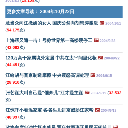
(
19,159
次)
2003/8/3
更多文章导读：
2004年10月22日
敢当众向江撒娇的女人 国庆公然向胡锦涛撒泼
🖼️
2004/10/1
(
54,175
次)
上海帮又遭一击！号称世界第一高楼硬停工
🖼️
2004/9/28
(
42,082
次)
120万高干家属境外定居 中共在太平间里化妆
🖼️
2004/9/22
(
44,451
次)
江给胡与普京制造摩擦 中央震怒高调处理
🖼️
2004/9/15
(
28,910
次)
张艺谋大叫自己是“催奔儿”江才是主谋
🖼️
(
32,532
2004/9/15
次)
江惊呼小看温家宝 各省头儿进京威胁江家帮
🖼️
2004/9/13
(
48,997
次)
政协主席出访忙坏李肇星 贾庆林西班牙见国王闹笑儿
🖼️