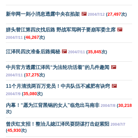
新华网一则小消息透露中央在掐架
🖼️
(
27,497
次)
2004/7/12
姘头替江第四次找后路 野战军骂咧子要崩军委主席
🖼️
(
46,267
次)
2004/7/11
江泽民四次准备后路揭秘
🖼️
(
35,845
次)
2004/7/11
中共官方透露江泽民“为法轮功活着”的几件趣闻
🖼️
(
37,275
次)
2004/7/11
11个月清洗两百万党员！中共队伍不减肥有诀窍
🖼️
(
35,080
次)
2004/7/9
内幕！“愿为江背黑锅的女人”临危出马南非
(
30,218
2004/7/8
次)
曾庆红支招！整治儿媳江泽民耍阴谋打击赵紫阳
2004/7/7
(
45,930
次)