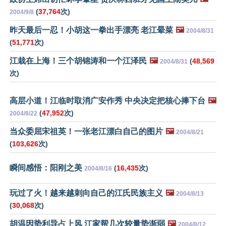
(
37,764
次)
2004/9/8
昨天最后一忍！小胡这一拳出手漂亮 老江晕菜
🖼️
2004/8/31
(
51,771
次)
江栽在上海！三个胡锦涛和一个江泽民
🖼️
(
48,569
2004/8/31
次)
高层小道！江临时取消广安作秀 中央决定把核心捧下台
🖼️
(
47,952
次)
2004/8/22
当众委屈宋祖英！一张老江漂白自己的图片
🖼️
2004/8/21
(
103,626
次)
瞬间感悟：阳刚之美
(
16,435
次)
2004/8/16
玩过了火！越来越刺向自己的江氏民族主义
🖼️
2004/8/13
(
30,068
次)
胡温因势利导占上风 江家帮几次较量势渐弱
🖼️
2004/8/12