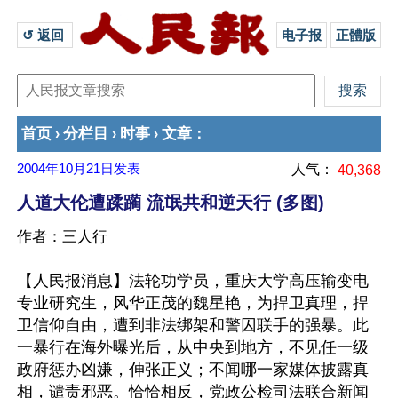
↺ 返回 
电子报
正體版
首页
分栏目
时事
文章
›
›
›
：
2004年10月21日
发表
人气：
40,368
人道大伦遭蹂躏 流氓共和逆天行 (多图)
作者：三人行
【人民报消息】法轮功学员，重庆大学高压输变电
专业研究生，风华正茂的魏星艳，为捍卫真理，捍
卫信仰自由，遭到非法绑架和警囚联手的强暴。此
一暴行在海外曝光后，从中央到地方，不见任一级
政府惩办凶嫌，伸张正义；不闻哪一家媒体披露真
相，谴责邪恶。恰恰相反，党政公检司法联合新闻