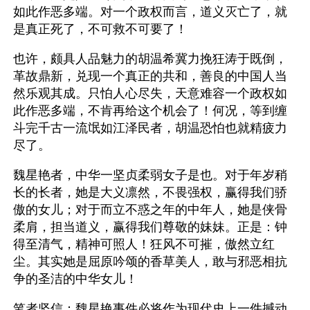
如此作恶多端。对一个政权而言，道义灭亡了，就
是真正死了，不可救不可要了！
也许，颇具人品魅力的胡温希冀力挽狂涛于既倒，
革故鼎新，兑现一个真正的共和，善良的中国人当
然乐观其成。只怕人心尽失，天意难容一个政权如
此作恶多端，不肯再给这个机会了！何况，等到缠
斗完千古一流氓如江泽民者，胡温恐怕也就精疲力
尽了。
魏星艳者，中华一坚贞柔弱女子是也。对于年岁稍
长的长者，她是大义凛然，不畏强权，赢得我们骄
傲的女儿；对于而立不惑之年的中年人，她是侠骨
柔肩，担当道义，赢得我们尊敬的妹妹。正是：钟
得至清气，精神可照人！狂风不可摧，傲然立红
尘。其实她是屈原吟颂的香草美人，敢与邪恶相抗
争的圣洁的中华女儿！
笔者坚信：魏星艳事件必将作为现代史上一件撼动