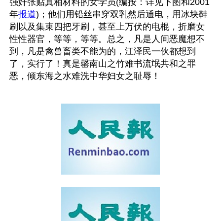
强奸张贴真相材料的女学员(编按：详见下图和2001
年
报道
)；他们用铅丝串穿双乳然后通电，用冰块鞋
刷以及集束四把牙刷，甚至上万伏的电棍，折磨女
性性器官，等等，等等。总之，凡是人间恶魔想不
到，凡是禽兽畜类不能为的，江泽民一伙都想到
了，实行了！真是罄南山之竹难书流氓共和之罪
恶，倾东海之水难洗中华妇女之耻辱！