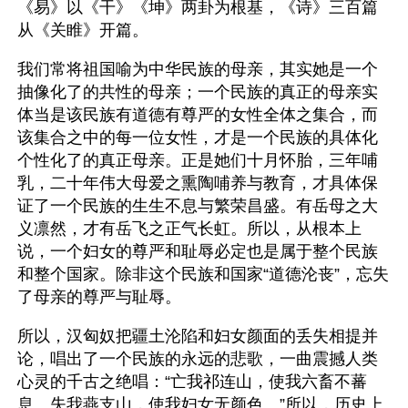
《易》以《干》《坤》两卦为根基，《诗》三百篇
从《关睢》开篇。
我们常将祖国喻为中华民族的母亲，其实她是一个
抽像化了的共性的母亲；一个民族的真正的母亲实
体当是该民族有道德有尊严的女性全体之集合，而
该集合之中的每一位女性，才是一个民族的具体化
个性化了的真正母亲。正是她们十月怀胎，三年哺
乳，二十年伟大母爱之熏陶哺养与教育，才具体保
证了一个民族的生生不息与繁荣昌盛。有岳母之大
义凛然，才有岳飞之正气长虹。所以，从根本上
说，一个妇女的尊严和耻辱必定也是属于整个民族
和整个国家。除非这个民族和国家“道德沦丧”，忘失
了母亲的尊严与耻辱。
所以，汉匈奴把疆土沦陷和妇女颜面的丢失相提并
论，唱出了一个民族的永远的悲歌，一曲震撼人类
心灵的千古之绝唱：“亡我祁连山，使我六畜不蕃
息。失我燕支山，使我妇女无颜色。”所以，历史上