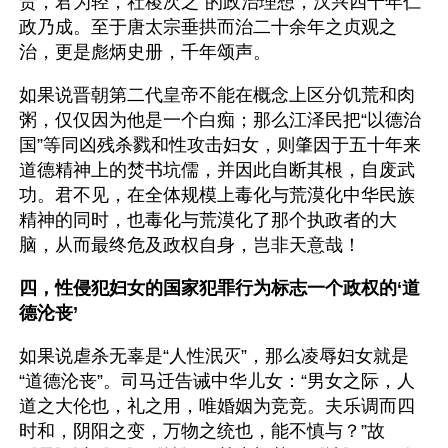
贵，君为轻，社稷次之”的政治理想，汉兴四十年仁
政乃成。至于唐太宗垂拱而治二十余年之贞观之
治，更是彪炳史册，千年颂声。
如果说晋朝第二代皇帝不能在概念上区分饥荒和肉
粥，仅仅因为他是一个白痴；那么江泽民把“以德治
国”等同凶残杀戮和性攻击妇女，则肇因于五十年来
道德精神上的焚书坑儒，并因此自断其根，自废武
功。君不见，在全体规模上毒化与荒漠化中华民族
精神的同时，也毒化与荒漠化了那个执政者的大
脑，从而最终危及政权自身，岂非天意哉！
四，性侵犯妇女的国家犯罪行为标志一个政权的‘道
德沦丧’
如果说虐杀无辜是“人性泯灭”，那么凌辱妇女就是
“道德沦丧”。司马迁告诫中华儿女：“男女之际，人
道之大伦也，礼之用，唯婚姻为竞竞。夫乐调而四
时和，阴阳之变，万物之统也，能不慎与？”故