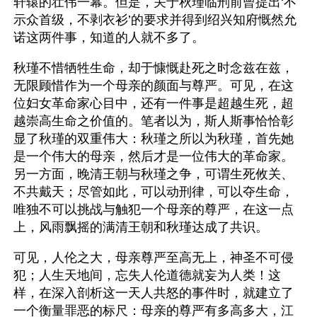
轩辕的壮伟一幕。但是，关于秋瑾临刑前曾提出‘不
示众首级，不剥衣衫’的要求并得到绍兴知府慨然允
诺这两件事，知道的人就不多了。
秋瑾不惜牺牲生命，却于慷慨赴死之时念兹在兹，
无限顾惜作为一个母亲的颜面与尊严。可见，在这
位妇女革命家心目中，还有一件事是超越生死，超
越崇高生命之价值的。笔者以为，斯人斯事恰恰彰
显了秋瑾的双重伟大：秋瑾之所以为秋瑾，首先她
是一个伟大的母亲，然后才是一位伟大的革命家。
另一方面，晚清王朝与秋瑾之争，可谓生死攸关、
不共戴天；尽管如此，可以动刑律，可以夺生命，
唯独不可以挑战与触犯一个母亲的尊严，在这一点
上，风雨飘摇的满清王朝和秋瑾达成了共识。
可见，人伦之大，母亲尊严至高无上，神圣不可侵
犯；人生天地间，忘失人伦道德就妄为人类！这
样，在深入剖析这一天人共怒的事件时，就建立了
一个衡量罪恶的标尺：母亲的尊严有多高多大，江