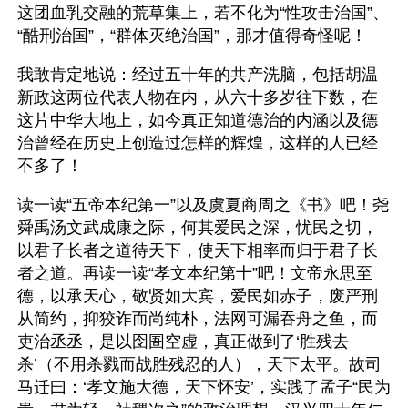
这团血乳交融的荒草集上，若不化为“性攻击治国”、
“酷刑治国”，“群体灭绝治国”，那才值得奇怪呢！
我敢肯定地说：经过五十年的共产洗脑，包括胡温
新政这两位代表人物在内，从六十多岁往下数，在
这片中华大地上，如今真正知道德治的内涵以及德
治曾经在历史上创造过怎样的辉煌，这样的人已经
不多了！
读一读“五帝本纪第一”以及虞夏商周之《书》吧！尧
舜禹汤文武成康之际，何其爱民之深，忧民之切，
以君子长者之道待天下，使天下相率而归于君子长
者之道。再读一读“孝文本纪第十”吧！文帝永思至
德，以承天心，敬贤如大宾，爱民如赤子，废严刑
从简约，抑狡诈而尚纯朴，法网可漏吞舟之鱼，而
吏治丞丞，是以囹圄空虚，真正做到了‘胜残去
杀’（不用杀戮而战胜残忍的人），天下太平。故司
马迁曰：‘孝文施大德，天下怀安’，实践了孟子“民为