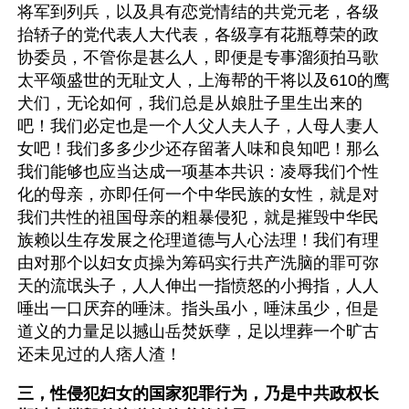
将军到列兵，以及具有恋党情结的共党元老，各级
抬轿子的党代表人大代表，各级享有花瓶尊荣的政
协委员，不管你是甚么人，即便是专事溜须拍马歌
太平颂盛世的无耻文人，上海帮的干将以及610的鹰
犬们，无论如何，我们总是从娘肚子里生出来的
吧！我们必定也是一个人父人夫人子，人母人妻人
女吧！我们多多少少还存留著人味和良知吧！那么
我们能够也应当达成一项基本共识：凌辱我们个性
化的母亲，亦即任何一个中华民族的女性，就是对
我们共性的祖国母亲的粗暴侵犯，就是摧毁中华民
族赖以生存发展之伦理道德与人心法理！我们有理
由对那个以妇女贞操为筹码实行共产洗脑的罪可弥
天的流氓头子，人人伸出一指愤怒的小拇指，人人
唾出一口厌弃的唾沫。指头虽小，唾沫虽少，但是
道义的力量足以撼山岳焚妖孽，足以埋葬一个旷古
还未见过的人痞人渣！
三，性侵犯妇女的国家犯罪行为，乃是中共政权长