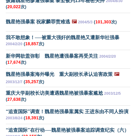
披露魏星艳惨遭强暴案 黎坚被判13年秘密关押
2004/8/30
(
20,022
次)
魏星艳强暴案 祝家麟罪责难逃
🖼️
(
101,303
次)
2004/5/3
我不敢想象！──被重大强奸的魏星艳又遭新华社强暴
(
18,857
次)
2004/2/20
新华网欲盖弥彰 魏星艳遭强暴案再受关注
2004/2/20
(
17,674
次)
魏星艳强暴案海外曝光 重大副校长承认迫害政策
🖼️
(
35,257
次)
2003/12/7
重庆大学副校长访美遭遇魏星艳被强暴案尴尬
2003/12/5
(
27,638
次)
“追查国际”调查！魏星艳强暴案属实 王进东由不同人扮演
(
18,391
次)
2003/8/24
“追查国际”在行动──魏星艳被强暴案追踪调查纪实（六）