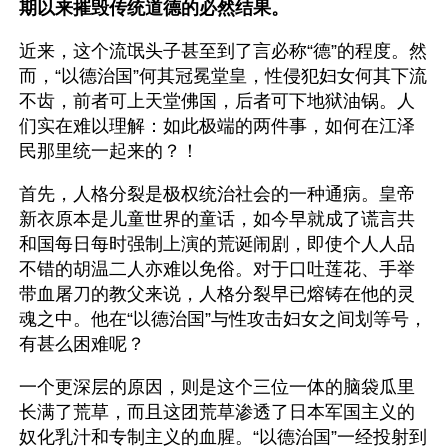
期以来摧毁传统道德的必然结果。
近来，这个流氓头子甚至到了言必称“德”的程度。然
而，“以德治国”何其冠冕堂皇，性侵犯妇女何其下流
不齿，前者可上天堂佛国，后者可下地狱油锅。人
们实在难以理解：如此极端的两件事，如何在江泽
民那里统一起来的？！
首先，人格分裂是极权统治社会的一种通病。皇帝
新衣原本是儿童世界的童话，如今早就成了谎言共
和国每日每时强制上演的荒诞闹剧，即使个人人品
不错的胡温二人亦难以免俗。对于口吐莲花、手举
带血屠刀的教父来说，人格分裂早已熔铸在他的灵
魂之中。他在“以德治国”与性攻击妇女之间划等号，
有甚么困难呢？
一个更深层的原因，则是这个三位一体的脑袋瓜里
长满了荒草，而且这团荒草渗透了日本军国主义的
奴化乳汁和专制主义的血腥。“以德治国”一经投射到