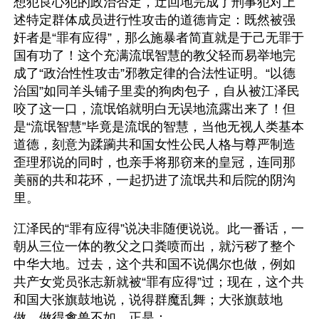
想犯良心犯的政治否定，迂回地完成了刑事犯对上
述特定群体成员进行性攻击的道德肯定：既然被强
奸者是“罪有应得”，那么施暴者简直就是于己无罪于
国有功了！这个充满流氓智慧的教父轻而易举地完
成了“政治性性攻击”邪教定律的合法性证明。“以德
治国”如同羊头铺子里卖的狗肉包子，自从被江泽民
咬了这一口，流氓馅就明白无误地流露出来了！但
是“流氓智慧”毕竟是流氓的智慧，当他无视人类基本
道德，刻意为蹂躏共和国女性公民人格与尊严制造
歪理邪说的同时，也亲手将那窃来的皇冠，连同那
美丽的共和花环，一起扔进了流氓共和后院的阴沟
里。
江泽民的“罪有应得”说决非随便说说。此一番话，一
朝从三位一体的教父之口粪喷而出，就污秽了整个
中华大地。过去，这个共和国不说偶尔也做，例如
共产女党员张志新就被“罪有应得”过；现在，这个共
和国大张旗鼓地说，说得群魔乱舞；大张旗鼓地
做，做得禽兽不如。正是：