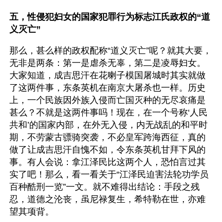
五，性侵犯妇女的国家犯罪行为标志江氏政权的“道
义灭亡”
那么，甚么样的政权配称“道义灭亡”呢？就其大要，
无非是两条：第一是虐杀无辜，第二是凌辱妇女。
大家知道，成吉思汗在花喇子模国屠城时其实就做
了这两件事，东条英机在南京大屠杀也一样。历史
上，一个民族因外族入侵而亡国灭种的无尽哀痛是
甚么？不就是这两件事吗！现在，在一个号称‘人民
共和’的国家内部，在外无入侵，内无战乱的和平时
期，不劳蒙古骠骑突袭，不必皇军跨海西征，真的
做了让成吉思汗自愧不如，令东条英机甘拜下风的
事。有人会说：拿江泽民比这两个人，恐怕言过其
实了吧！那么，看一看关于“江泽民迫害法轮功学员
百种酷刑一览”一文。就不难得出结论：手段之残
忍，道德之沦丧，虽尼禄复生，希特勒在世，亦难
望其项背。