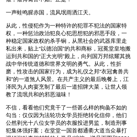
一声蛙鸣腥赤国，流风氓雨洒江天。
从此，性侵犯作为一种特许的犯罪不犯法的国家特
权，一种惩治政治犯良心犯思想犯的邪恶手段，一
种稳定国家政权的杀手锏，从黑社会的武器库里走
私出来，贴上“以德治国”的共和商标，冠冕堂皇地搬
运到共和国的“正大光明”殿上，向列国万邦炫耀其挑
战中华传统道德和世界文明的勇气。从此，性折
磨，性攻击的国家行为，成为礼仪之邦“衣冠禽兽共
和”的一道煞人风景。在共产主义的最后晚餐上，江
泽民为人肉宴烹制了最后一道招牌大菜，让世人领
教了流氓共和的邪恶滋味！
不信，看看他们究竟干了一些甚么样的狗彘不如的
勾当：仅仅因为法轮功女学员拒绝转化信仰，他们
公然剥光十八位女学员的衣服投进男监，制造刑事
犯集体强奸案；在堂堂一国首都通衢大道当众暴打