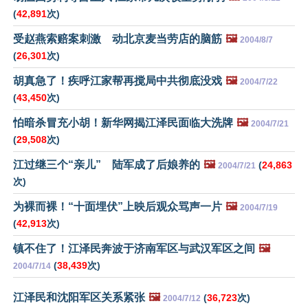
(
42,891
次)
受赵燕索赔案刺激 动北京麦当劳店的脑筋
🖼️
2004/8/7
(
26,301
次)
胡真急了！疾呼江家帮再搅局中共彻底没戏
🖼️
2004/7/22
(
43,450
次)
怕暗杀冒充小胡！新华网揭江泽民面临大洗牌
🖼️
2004/7/21
(
29,508
次)
江过继三个“亲儿” 陆军成了后娘养的
🖼️
(
24,863
2004/7/21
次)
为裸而裸！“十面埋伏”上映后观众骂声一片
🖼️
2004/7/19
(
42,913
次)
镇不住了！江泽民奔波于济南军区与武汉军区之间
🖼️
(
38,439
次)
2004/7/14
江泽民和沈阳军区关系紧张
🖼️
(
36,723
次)
2004/7/12