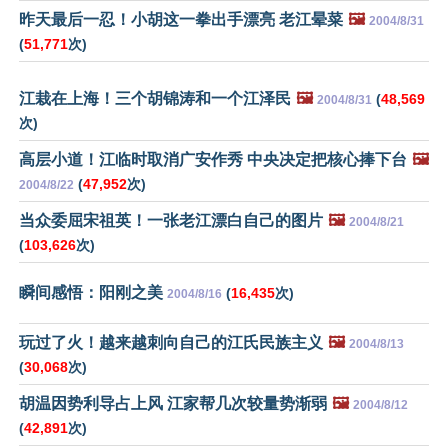
昨天最后一忍！小胡这一拳出手漂亮 老江晕菜
🖼️
2004/8/31
(
51,771
次)
江栽在上海！三个胡锦涛和一个江泽民
🖼️
(
48,569
2004/8/31
次)
高层小道！江临时取消广安作秀 中央决定把核心捧下台
🖼️
(
47,952
次)
2004/8/22
当众委屈宋祖英！一张老江漂白自己的图片
🖼️
2004/8/21
(
103,626
次)
瞬间感悟：阳刚之美
(
16,435
次)
2004/8/16
玩过了火！越来越刺向自己的江氏民族主义
🖼️
2004/8/13
(
30,068
次)
胡温因势利导占上风 江家帮几次较量势渐弱
🖼️
2004/8/12
(
42,891
次)