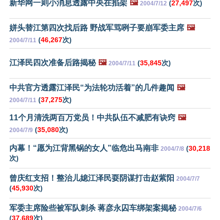
新华网一则小消息透露中央在掐架
🖼️
(
27,497
次)
2004/7/12
姘头替江第四次找后路 野战军骂咧子要崩军委主席
🖼️
(
46,267
次)
2004/7/11
江泽民四次准备后路揭秘
🖼️
(
35,845
次)
2004/7/11
中共官方透露江泽民“为法轮功活着”的几件趣闻
🖼️
(
37,275
次)
2004/7/11
11个月清洗两百万党员！中共队伍不减肥有诀窍
🖼️
(
35,080
次)
2004/7/9
内幕！“愿为江背黑锅的女人”临危出马南非
(
30,218
2004/7/8
次)
曾庆红支招！整治儿媳江泽民耍阴谋打击赵紫阳
2004/7/7
(
45,930
次)
军委主席险些被军队刺杀 蒋彦永囚车绑架案揭秘
2004/7/6
(
37,689
次)