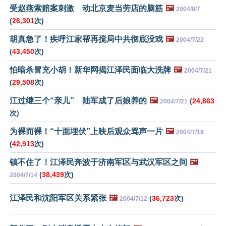
受赵燕索赔案刺激 动北京麦当劳店的脑筋
🖼️
2004/8/7
(
26,301
次)
胡真急了！疾呼江家帮再搅局中共彻底没戏
🖼️
2004/7/22
(
43,450
次)
怕暗杀冒充小胡！新华网揭江泽民面临大洗牌
🖼️
2004/7/21
(
29,508
次)
江过继三个“亲儿” 陆军成了后娘养的
🖼️
(
24,863
2004/7/21
次)
为裸而裸！“十面埋伏”上映后观众骂声一片
🖼️
2004/7/19
(
42,913
次)
镇不住了！江泽民奔波于济南军区与武汉军区之间
🖼️
(
38,439
次)
2004/7/14
江泽民和沈阳军区关系紧张
🖼️
(
36,723
次)
2004/7/12