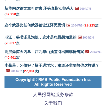
新华网这篇文章可厉害 矛头直指江曾杀人
🖼️
2004/7/5
(
32,250
次)
这个武器比任何武器都让江泽民恐惧
🖼️
(
29,225
次)
2004/7/5
老江，秘书汤儿泡饭，这才是您最想知道的
🖼️
2004/7/4
(
28,017
次)
高层爆惊天内幕！江九华山抽签引出南非枪击案
🖼️
2004/7/3
(
40,401
次)
李肇星，牙修好了脑子进泔水，难道还非要教你这样说？
🖼️
(
27,981
次)
2004/7/2
Copyright© RMB Public Foundation Inc.
All Rights Reserved
人民报网站服务条款
关于我们