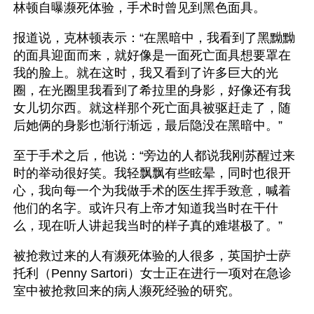
林顿自曝濒死体验，手术时曾见到黑色面具。
报道说，克林顿表示：“在黑暗中，我看到了黑黝黝
的面具迎面而来，就好像是一面死亡面具想要罩在
我的脸上。就在这时，我又看到了许多巨大的光
圈，在光圈里我看到了希拉里的身影，好像还有我
女儿切尔西。就这样那个死亡面具被驱赶走了，随
后她俩的身影也渐行渐远，最后隐没在黑暗中。”
至于手术之后，他说：“旁边的人都说我刚苏醒过来
时的举动很好笑。我轻飘飘有些眩晕，同时也很开
心，我向每一个为我做手术的医生挥手致意，喊着
他们的名字。或许只有上帝才知道我当时在干什
么，现在听人讲起我当时的样子真的难堪极了。” 
被抢救过来的人有濒死体验的人很多，英国护士萨
托利（Penny Sartori）女士正在进行一项对在急诊
室中被抢救回来的病人濒死经验的研究。