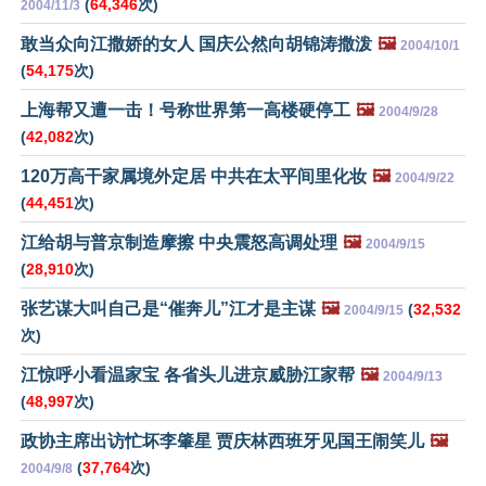
(
64,346
次)
2004/11/3
敢当众向江撒娇的女人 国庆公然向胡锦涛撒泼
🖼️
2004/10/1
(
54,175
次)
上海帮又遭一击！号称世界第一高楼硬停工
🖼️
2004/9/28
(
42,082
次)
120万高干家属境外定居 中共在太平间里化妆
🖼️
2004/9/22
(
44,451
次)
江给胡与普京制造摩擦 中央震怒高调处理
🖼️
2004/9/15
(
28,910
次)
张艺谋大叫自己是“催奔儿”江才是主谋
🖼️
(
32,532
2004/9/15
次)
江惊呼小看温家宝 各省头儿进京威胁江家帮
🖼️
2004/9/13
(
48,997
次)
政协主席出访忙坏李肇星 贾庆林西班牙见国王闹笑儿
🖼️
(
37,764
次)
2004/9/8