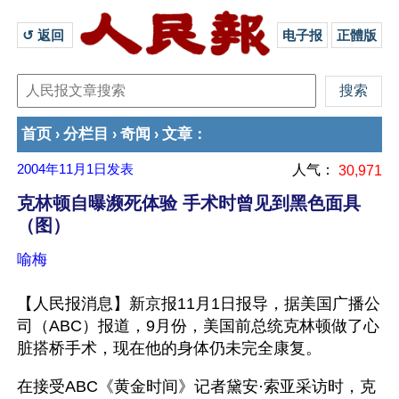
↺ 返回 
电子报
正體版
首页
分栏目
奇闻
文章
›
›
›
：
2004年11月1日
发表
人气：
30,971
克林顿自曝濒死体验 手术时曾见到黑色面具
（图）
喻梅
【人民报消息】新京报11月1日报导，据美国广播公
司（ABC）报道，9月份，美国前总统克林顿做了心
脏搭桥手术，现在他的身体仍未完全康复。
在接受ABC《黄金时间》记者黛安·索亚采访时，克