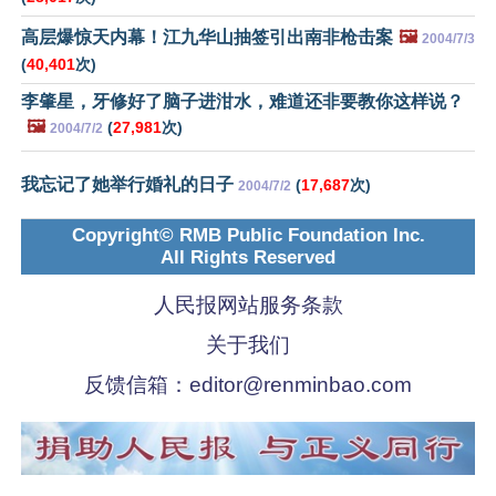
高层爆惊天内幕！江九华山抽签引出南非枪击案
🖼️
2004/7/3
(
40,401
次)
李肇星，牙修好了脑子进泔水，难道还非要教你这样说？
🖼️
(
27,981
次)
2004/7/2
我忘记了她举行婚礼的日子
(
17,687
次)
2004/7/2
Copyright© RMB Public Foundation Inc.
All Rights Reserved
人民报网站服务条款
关于我们
反馈信箱：
editor@renminbao.com