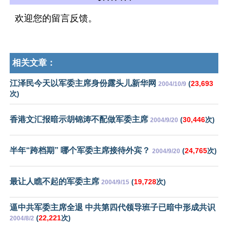
欢迎您的留言反馈。
相关文章：
江泽民今天以军委主席身份露头儿新华网
(
23,693
2004/10/9
次)
香港文汇报暗示胡锦涛不配做军委主席
(
30,446
次)
2004/9/20
半年“跨档期” 哪个军委主席接待外宾？
(
24,765
次)
2004/9/20
最让人瞧不起的军委主席
(
19,728
次)
2004/9/15
逼中共军委主席全退 中共第四代领导班子已暗中形成共识
(
22,221
次)
2004/8/2