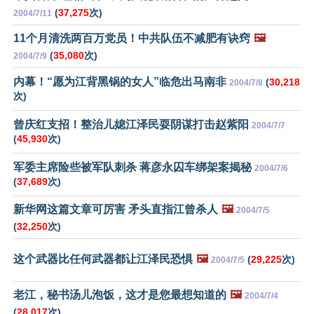
(
37,275
次)
2004/7/11
11个月清洗两百万党员！中共队伍不减肥有诀窍
🖼️
(
35,080
次)
2004/7/9
内幕！“愿为江背黑锅的女人”临危出马南非
(
30,218
2004/7/8
次)
曾庆红支招！整治儿媳江泽民耍阴谋打击赵紫阳
2004/7/7
(
45,930
次)
军委主席险些被军队刺杀 蒋彦永囚车绑架案揭秘
2004/7/6
(
37,689
次)
新华网这篇文章可厉害 矛头直指江曾杀人
🖼️
2004/7/5
(
32,250
次)
这个武器比任何武器都让江泽民恐惧
🖼️
(
29,225
次)
2004/7/5
老江，秘书汤儿泡饭，这才是您最想知道的
🖼️
2004/7/4
(
28,017
次)