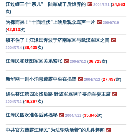
江过继三个“亲儿” 陆军成了后娘养的
🖼️
(
24,863
2004/7/21
次)
为裸而裸！“十面埋伏”上映后观众骂声一片
🖼️
2004/7/19
(
42,913
次)
镇不住了！江泽民奔波于济南军区与武汉军区之间
🖼️
(
38,439
次)
2004/7/14
江泽民和沈阳军区关系紧张
🖼️
(
36,723
次)
2004/7/12
新华网一则小消息透露中央在掐架
🖼️
(
27,497
次)
2004/7/12
姘头替江第四次找后路 野战军骂咧子要崩军委主席
🖼️
(
46,267
次)
2004/7/11
江泽民四次准备后路揭秘
🖼️
(
35,845
次)
2004/7/11
中共官方透露江泽民“为法轮功活着”的几件趣闻
🖼️