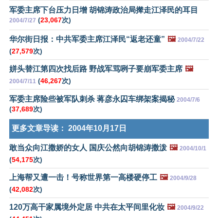
军委主席下台压力日增 胡锦涛政治局撵走江泽民的耳目
(
23,067
次)
2004/7/27
华尔街日报：中共军委主席江泽民“返老还童”
🖼️
2004/7/22
(
27,579
次)
姘头替江第四次找后路 野战军骂咧子要崩军委主席
🖼️
(
46,267
次)
2004/7/11
军委主席险些被军队刺杀 蒋彦永囚车绑架案揭秘
2004/7/6
(
37,689
次)
更多文章导读：
2004年10月17日
敢当众向江撒娇的女人 国庆公然向胡锦涛撒泼
🖼️
2004/10/1
(
54,175
次)
上海帮又遭一击！号称世界第一高楼硬停工
🖼️
2004/9/28
(
42,082
次)
120万高干家属境外定居 中共在太平间里化妆
🖼️
2004/9/22