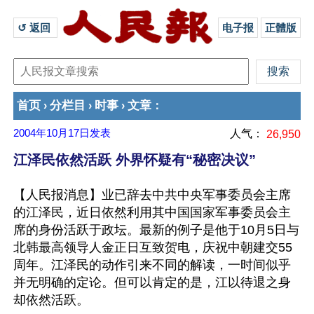
↺ 返回 
电子报
正體版
首页
分栏目
时事
文章
›
›
›
：
2004年10月17日
发表
人气：
26,950
江泽民依然活跃 外界怀疑有“秘密决议”
【人民报消息】业已辞去中共中央军事委员会主席
的江泽民，近日依然利用其中国国家军事委员会主
席的身份活跃于政坛。最新的例子是他于10月5日与
北韩最高领导人金正日互致贺电，庆祝中朝建交55
周年。江泽民的动作引来不同的解读，一时间似乎
并无明确的定论。但可以肯定的是，江以待退之身
却依然活跃。