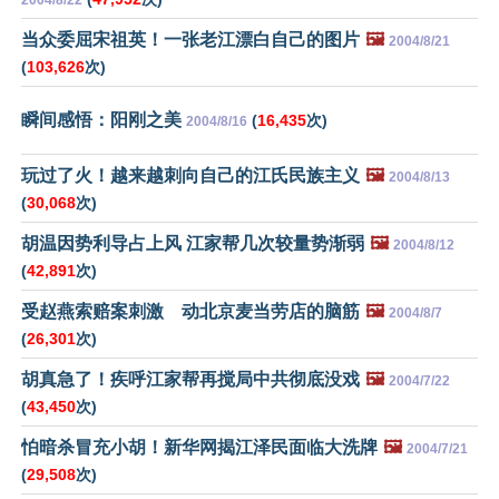
2004/8/22
当众委屈宋祖英！一张老江漂白自己的图片
🖼️
2004/8/21
(
103,626
次)
瞬间感悟：阳刚之美
(
16,435
次)
2004/8/16
玩过了火！越来越刺向自己的江氏民族主义
🖼️
2004/8/13
(
30,068
次)
胡温因势利导占上风 江家帮几次较量势渐弱
🖼️
2004/8/12
(
42,891
次)
受赵燕索赔案刺激 动北京麦当劳店的脑筋
🖼️
2004/8/7
(
26,301
次)
胡真急了！疾呼江家帮再搅局中共彻底没戏
🖼️
2004/7/22
(
43,450
次)
怕暗杀冒充小胡！新华网揭江泽民面临大洗牌
🖼️
2004/7/21
(
29,508
次)