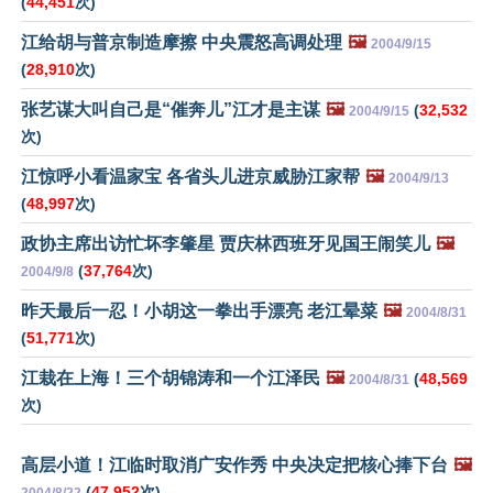
(
44,451
次)
江给胡与普京制造摩擦 中央震怒高调处理
🖼️
2004/9/15
(
28,910
次)
张艺谋大叫自己是“催奔儿”江才是主谋
🖼️
(
32,532
2004/9/15
次)
江惊呼小看温家宝 各省头儿进京威胁江家帮
🖼️
2004/9/13
(
48,997
次)
政协主席出访忙坏李肇星 贾庆林西班牙见国王闹笑儿
🖼️
(
37,764
次)
2004/9/8
昨天最后一忍！小胡这一拳出手漂亮 老江晕菜
🖼️
2004/8/31
(
51,771
次)
江栽在上海！三个胡锦涛和一个江泽民
🖼️
(
48,569
2004/8/31
次)
高层小道！江临时取消广安作秀 中央决定把核心捧下台
🖼️
(
47,952
次)